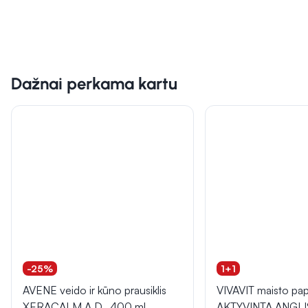
Dažnai perkama kartu
-25%
1+1
AVENE veido ir kūno prausiklis
VIVAVIT maisto pap
XERACALM A.D., 400 ml
AKTYVINTA ANGLIS,