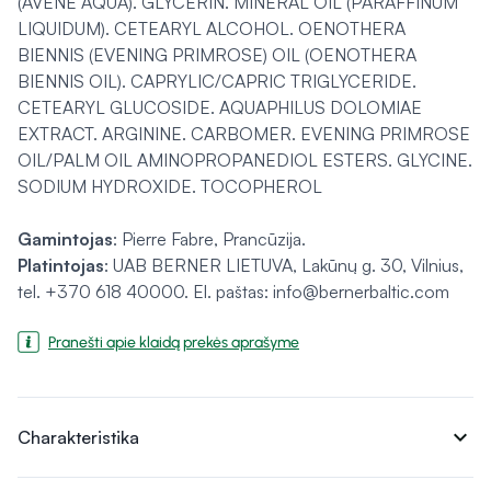
(AVENE AQUA). GLYCERIN. MINERAL OIL (PARAFFINUM
LIQUIDUM). CETEARYL ALCOHOL. OENOTHERA
BIENNIS (EVENING PRIMROSE) OIL (OENOTHERA
BIENNIS OIL). CAPRYLIC/CAPRIC TRIGLYCERIDE.
CETEARYL GLUCOSIDE. AQUAPHILUS DOLOMIAE
EXTRACT. ARGININE. CARBOMER. EVENING PRIMROSE
OIL/PALM OIL AMINOPROPANEDIOL ESTERS. GLYCINE.
SODIUM HYDROXIDE. TOCOPHEROL
Gamintojas
: Pierre Fabre, Prancūzija.
Platintojas
: UAB BERNER LIETUVA, Lakūnų g. 30, Vilnius,
tel. +370 618 40000. El. paštas: info@bernerbaltic.com
Pranešti apie klaidą prekės aprašyme
expand_more
Charakteristika