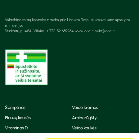
Valstybinė vaistų kontrolės tarnyba prie Lietuvos Respublikos sveikatos apsaugos
ministerijos
Studentų g. 45A, Vilnius, +370 52 639264 www.vvkt.lt, vvkt@vvkt.lt
Šampūnas
Veido kremas
Plaukų kaukės
Aminorūgštys
Vitaminas D
Veido kaukės
Korėjietiška kosmetika
Eteriniai aliejai