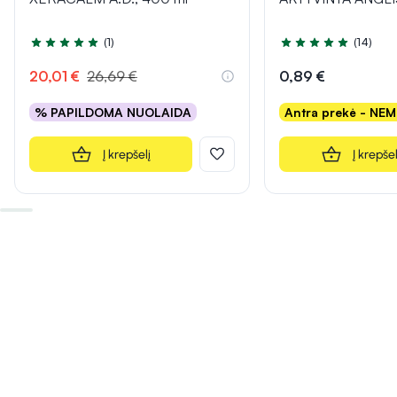
(1)
(14)
Įvertinimas 5.0 iš 5
Įvertinimas 5.0 iš 5
20,01 €
26,69 €
0,89 €
% PAPILDOMA NUOLAIDA
Antra prekė - NE
Į krepšelį
Į krepšel