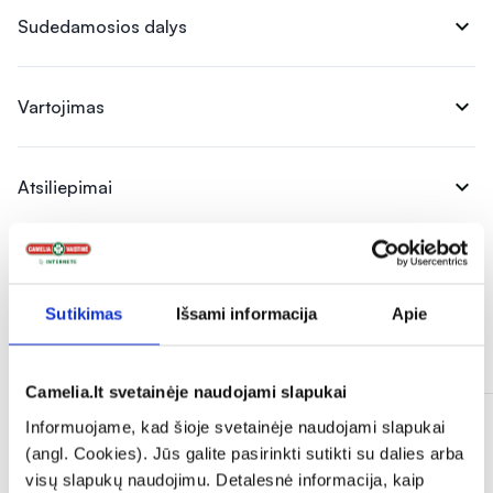
expand_more
Sudedamosios dalys
expand_more
Vartojimas
expand_more
Atsiliepimai
Sutikimas
Išsami informacija
Apie
Panašios prekės
Camelia.lt svetainėje naudojami slapukai
Tik internete
Informuojame, kad šioje svetainėje naudojami slapukai
(angl. Cookies). Jūs galite pasirinkti sutikti su dalies arba
visų slapukų naudojimu. Detalesnė informacija, kaip