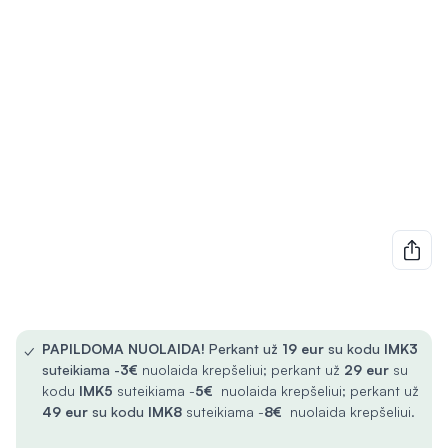
✓
PAPILDOMA NUOLAIDA!
Perkant už
19 eur
su kodu
IMK3
suteikiama -
3€
nuolaida krepšeliui; perkant už
29 eur
su
kodu
IMK5
suteikiama -
5€
nuolaida krepšeliui; perkant už
49 eur
su kodu
IMK8
suteikiama -
8€
nuolaida krepšeliui.