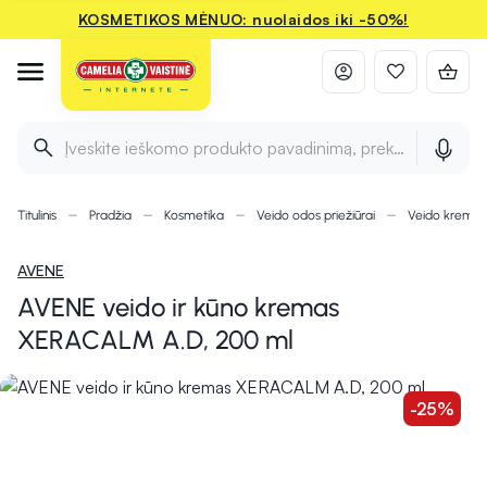
KOSMETIKOS MĖNUO: nuolaidos iki -50%!
Įveskite ieškomo produkto pavadinimą, prekės ženklą ir 
Titulinis
Pradžia
Kosmetika
Veido odos priežiūrai
Veido kremai
AVENE
AVENE veido ir kūno kremas
XERACALM A.D, 200 ml
-25%