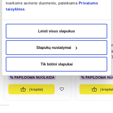
tvarkome asmens duomenis, pateikiama
Privatumo
taisyklėse
.
Leisti visus slapukus
-25%
-30%
AVENE veido ir kūno
A-DERMA purškiama
Slapukų nustatymai
koncentratas XERACALM A.D,
kūno emolientas sa
40 ml
EXOMEGA CONTR
Tik būtini slapukai
14,84 €
19,79 €
18,68 €
26,69 €
% PAPILDOMA NUOLAIDA
% PAPILDOMA NU
Į krepšelį
Į krepšel