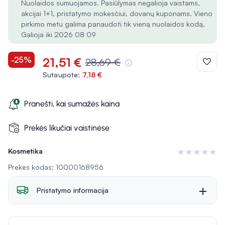
Nuolaidos sumuojamos. Pasiūlymas negalioja vaistams,
akcijai 1+1, pristatymo mokesčiui, dovanų kuponams. Vieno
pirkimo metu galima panaudoti tik vieną nuolaidos kodą.
Galioja iki 2026 08 09
-25%
21,51 €
28,69 €
Sutaupote:
7,18 €
Pranešti, kai sumažės kaina
Prekės likučiai vaistinėse
Kosmetika
Įvertinimas 0 i
Prekės kodas: 10000168956
Pristatymo informacija