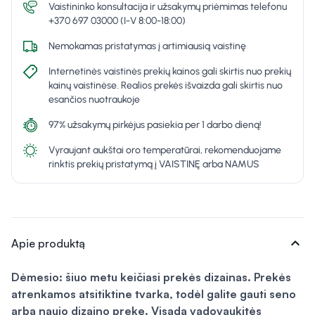
Vaistininko konsultacija ir užsakymų priėmimas telefonu
+370 697 03000 (I-V 8:00-18:00)
Nemokamas pristatymas į artimiausią vaistinę
Internetinės vaistinės prekių kainos gali skirtis nuo prekių
kainų vaistinėse. Realios prekės išvaizda gali skirtis nuo
esančios nuotraukoje
97% užsakymų pirkėjus pasiekia per 1 darbo dieną!
Vyraujant aukštai oro temperatūrai, rekomenduojame
rinktis prekių pristatymą į VAISTINĘ arba NAMUS
expand_more
Apie produktą
Dėmesio: šiuo metu keičiasi prekės dizainas. Prekės
atrenkamos atsitiktine tvarka, todėl galite gauti seno
arba naujo dizaino prekę. Visada vadovaukitės