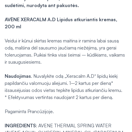
sudėtimi, nurodyta ant pakuotės.
AVÈNE XERACALM A.D Lipidus atkuriantis kremas,
200 ml
Veidui ir kūnui skirtas kremas maitina ir ramina labai sausą
odą, malšina dėl sausumo jaučiamą niežėjimą, yra gerai
toleruojamas. Puikiai tinka visai šeimai – kūdikiams, vaikams
ir suaugusiesiems.
Naudojimas
. Nuvalykite odą „Xeracalm A.D“ lipidų kiekį
papildančiu valomuoju aliejumi. 1–2 kartus per dieną*
išsausėjusias odos vietas tepkite lipidus atkuriančiu kremu.
* Efektyvumas vertintas naudojant 2 kartus per dieną.
Pagaminta Prancūzijoje.
INGREDIENTS
: AVENE THERMAL SPRING WATER