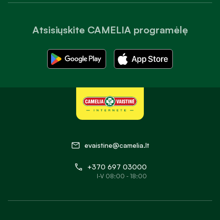
Atsisiųskite CAMELIA programėlę
evaistine@camelia.lt
+370 697 03000
I-V 08:00 - 18:00