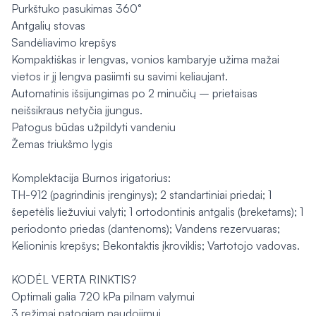
Purkštuko pasukimas 360°
Antgalių stovas
Sandėliavimo krepšys
Kompaktiškas ir lengvas, vonios kambaryje užima mažai
vietos ir jį lengva pasiimti su savimi keliaujant.
Automatinis išsijungimas po 2 minučių – prietaisas
neišsikraus netyčia įjungus.
Patogus būdas užpildyti vandeniu
Žemas triukšmo lygis
Komplektacija Burnos irigatorius:
TH-912 (pagrindinis įrenginys); 2 standartiniai priedai; 1
šepetėlis liežuviui valyti; 1 ortodontinis antgalis (breketams); 1
periodonto priedas (dantenoms); Vandens rezervuaras;
Kelioninis krepšys; Bekontaktis įkroviklis; Vartotojo vadovas.
KODĖL VERTA RINKTIS?
Optimali galia 720 kPa pilnam valymui
3 režimai patogiam naudojimui