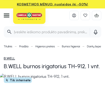
KOSMETIKOS MĖNUO: nuolaidos iki -50%!
Įveskite ieškomo produkto pavadinimą, prekės ženklą ir 
Titulinis
Pradžia
Higienos prekės
Burnos higienai
Dantų šepetėli
B.WELL
B.WELL burnos irigatorius TH-912, 1 vnt.
Tik internete