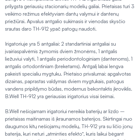
prilygsta geriausių stacionarių modelių galiai. Prietaisas turi 3
veikimo režimus efektyviam dantų valymui ir dantenų
priežiūrai. Apvalus antgalio sukimasis ir vienodas skysčio
srautas daro TH-912 ypač patogų naudoti.
Irigatoriuje yra 5 antgaliai: 2 standartiniai antgaliai su
įvairiaspalvėmis žymomis dviem žmonėms, 1 antgalis
liežuviui valyti, 1 antgalis periodontologiniam (dantenoms), 1
antgalis ortodontiniam (breketams). Antgalį labai lengva
pakeisti specialiu mygtuku. Prietaiso privalumai: apgalvotas
dizainas, paprastas valdymas dviem mygtukais, patogus
vandens pripildymo būdas, modernus bekontaktis įkroviklis.
B.Well TH-912 yra geriausias irigatorius visai šeimai.
B.Well nešiojamam irigatoriui nereikia baterijų ar lizdo –
prietaisas maitinamas iš įkraunamos baterijos. Skirtingai nuo
daugumos kitų nešiojamų modelių, TH-912 yra su ličio jonų
baterija, kuri neturi „atminties efekto“, kuris laikui bėgant