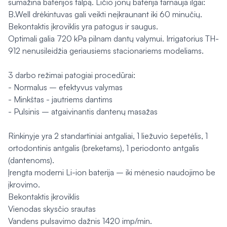
sumažina baterijos talpą. Ličio jonų baterija tarnauja ilgai:
B.Well drėkintuvas gali veikti neįkraunant iki 60 minučių.
Bekontaktis įkroviklis yra patogus ir saugus.
Optimali galia 720 kPa pilnam dantų valymui. Irrigatorius TH-
912 nenusileidžia geriausiems stacionariems modeliams.
3 darbo režimai patogiai procedūrai:
- Normalus – efektyvus valymas
- Minkštas - jautriems dantims
- Pulsinis – atgaivinantis dantenų masažas
Rinkinyje yra 2 standartiniai antgaliai, 1 liežuvio šepetėlis, 1
ortodontinis antgalis (breketams), 1 periodonto antgalis
(dantenoms).
Įrengta moderni Li-ion baterija – iki mėnesio naudojimo be
įkrovimo.
Bekontaktis įkroviklis
Vienodas skysčio srautas
Vandens pulsavimo dažnis 1420 imp/min.