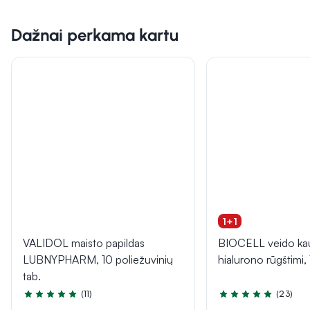
Dažnai perkama kartu
1+1
VALIDOL maisto papildas
BIOCELL veido ka
LUBNYPHARM, 10 poliežuvinių
hialurono rūgštimi, 
tab.
(11)
(23)
Įvertinimas 5.0 iš 5
Įvertinimas 5.0 iš 5