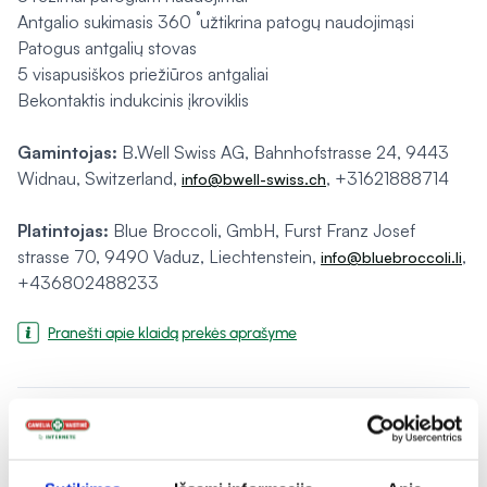
Antgalio sukimasis 360 ˚ užtikrina patogų naudojimąsi
Patogus antgalių stovas
5 visapusiškos priežiūros antgaliai
Bekontaktis indukcinis įkroviklis
Gamintojas:
B.Well Swiss AG, Bahnhofstrasse 24, 9443
Widnau, Switzerland,
, +31621888714
info@bwell-swiss.ch
Platintojas:
Blue Broccoli, GmbH, Furst Franz Josef
strasse 70, 9490 Vaduz, Liechtenstein,
,
info@bluebroccoli.li
+436802488233
Pranešti apie klaidą prekės aprašyme
expand_more
Charakteristika