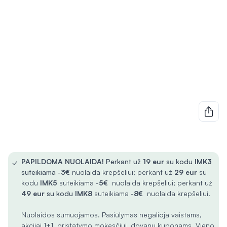
✓
PAPILDOMA NUOLAIDA!
Perkant už
19 eur
su kodu
IMK3
suteikiama -
3€
nuolaida krepšeliui; perkant už
29 eur
su
kodu
IMK5
suteikiama -
5€
nuolaida krepšeliui; perkant už
49 eur
su kodu
IMK8
suteikiama -
8€
nuolaida krepšeliui.
Nuolaidos sumuojamos. Pasiūlymas negalioja vaistams,
akcijai 1+1, pristatymo mokesčiui, dovanų kuponams. Vieno