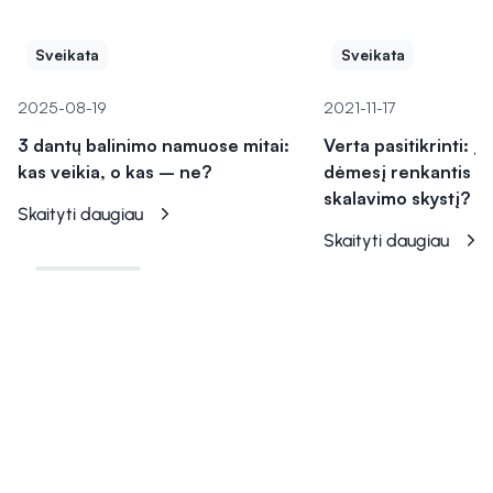
Sveikata
Sveikata
2025-08-19
2021-11-17
3 dantų balinimo namuose mitai:
Verta pasitikrinti: į 
kas veikia, o kas – ne?
dėmesį renkantis da
skalavimo skystį?
Skaityti daugiau
Skaityti daugiau