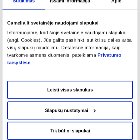
Sutikimas
Išsami informacija
Apie
expand_more
Sudedamosios dalys
Camelia.lt svetainėje naudojami slapukai
expand_more
Atsiliepimai (2)
Informuojame, kad šioje svetainėje naudojami slapukai
(angl. Cookies). Jūs galite pasirinkti sutikti su dalies arba
Informaciją apie garantinį aptarnavimą galite rasti
čia
visų slapukų naudojimu. Detalesnė informacija, kaip
tvarkome asmens duomenis, pateikiama
Privatumo
taisyklėse
.
Panašios prekės
Leisti visus slapukus
Slapukų nustatymai
Tik būtini slapukai