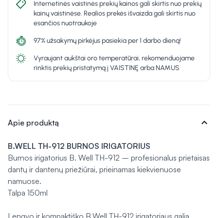
Internetinės vaistinės prekių kainos gali skirtis nuo prekių
kainų vaistinėse. Realios prekės išvaizda gali skirtis nuo
esančios nuotraukoje
97% užsakymų pirkėjus pasiekia per 1 darbo dieną!
Vyraujant aukštai oro temperatūrai, rekomenduojame
rinktis prekių pristatymą į VAISTINĘ arba NAMUS
expand_more
Apie produktą
B.WELL TH-912 BURNOS IRIGATORIUS
Burnos irigatorius B. Well TH-912 – profesionalus prietaisas
dantų ir dantenų priežiūrai, prieinamas kiekvienuose
namuose.
Talpa 150ml
Lengvo ir kompaktiško B.Well TH-912 irigatoriaus galia