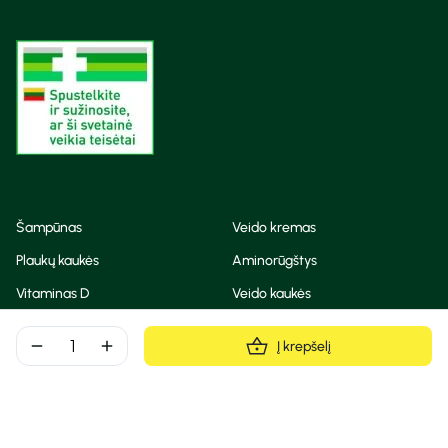
Šampūnas
Veido kremas
Plaukų kaukės
Aminorūgštys
Vitaminas D
Veido kaukės
Korėjietiška kosmetika
Eteriniai aliejai
remove
add
Į krepšelį
Dezodorantas
BB ir CC kremas
Visos teisės saugomos
Privatumo taisyklės
Slapukų politika