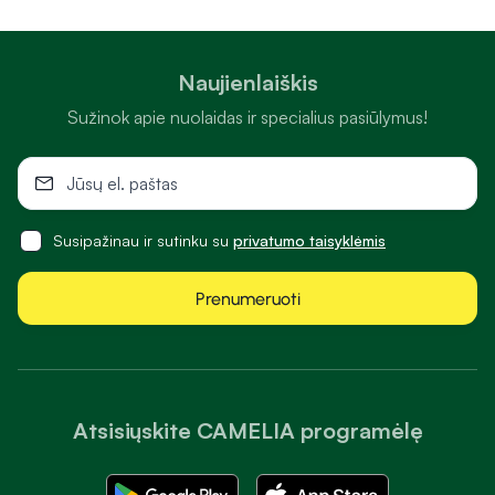
Naujienlaiškis
Sužinok apie nuolaidas ir specialius pasiūlymus!
Susipažinau ir sutinku su
privatumo taisyklėmis
Prenumeruoti
Atsisiųskite CAMELIA programėlę