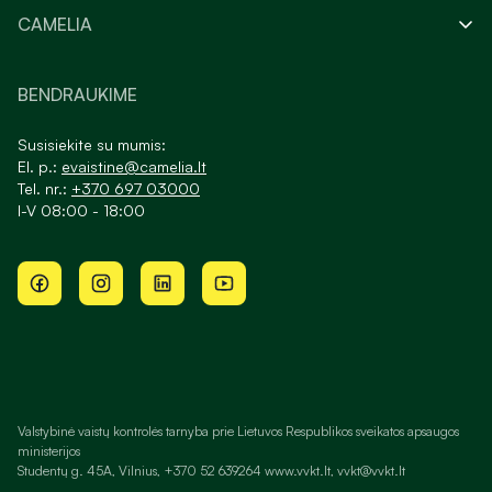
CAMELIA
BENDRAUKIME
Susisiekite su mumis:
El. p.:
evaistine@camelia.lt
Tel. nr.:
+370 697 03000
I-V 08:00 - 18:00
Valstybinė vaistų kontrolės tarnyba prie Lietuvos Respublikos sveikatos apsaugos
ministerijos
Studentų g. 45A, Vilnius, +370 52 639264 www.vvkt.lt, vvkt@vvkt.lt