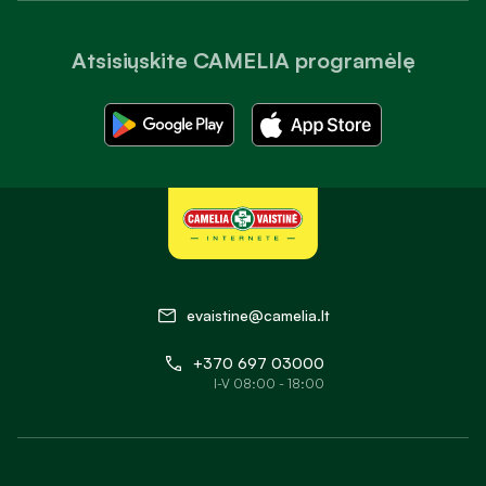
Atsisiųskite CAMELIA programėlę
evaistine@camelia.lt
+370 697 03000
I-V 08:00 - 18:00