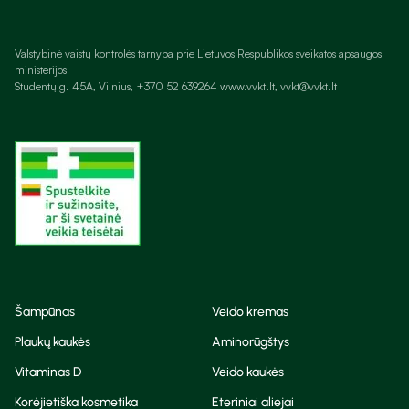
Valstybinė vaistų kontrolės tarnyba prie Lietuvos Respublikos sveikatos apsaugos
ministerijos
Studentų g. 45A, Vilnius, +370 52 639264 www.vvkt.lt, vvkt@vvkt.lt
Šampūnas
Veido kremas
Plaukų kaukės
Aminorūgštys
Vitaminas D
Veido kaukės
Korėjietiška kosmetika
Eteriniai aliejai