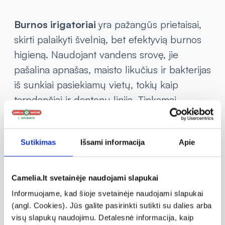
Burnos irigatoriai
yra pažangūs prietaisai,
skirti palaikyti švelnią, bet efektyvią burnos
higieną. Naudojant vandens srovę, jie
pašalina apnašas, maisto likučius ir bakterijas
iš sunkiai pasiekiamų vietų, tokių kaip
tarpdančiai ir dantenų linija. Tinkamai
naudojami, burnos irigatoriai
užtikrina
gilesnį burnos valymą
, nei įprasti dantų
Sutikimas
Išsami informacija
Apie
šepetėliai, nes vandens srovė pasiekia ir
išvalo vietas, kuriose įprastai susikaupia
nešvarumų, kur negali pasiekti šepetėlis. Tai
Camelia.lt svetainėje naudojami slapukai
ypač naudinga turintiems breketus,
Informuojame, kad šioje svetainėje naudojami slapukai
implantus ar dantų protezus, kadangi šios
(angl. Cookies). Jūs galite pasirinkti sutikti su dalies arba
visų slapukų naudojimu. Detalesnė informacija, kaip
priemonės gerokai palengvina valymo