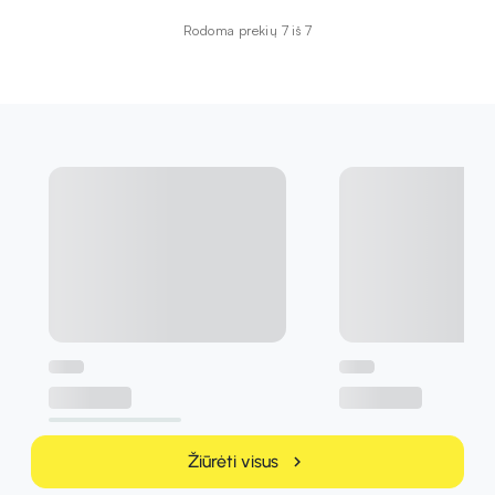
Rodoma prekių 7 iš 7
Žiūrėti visus
chevron_right