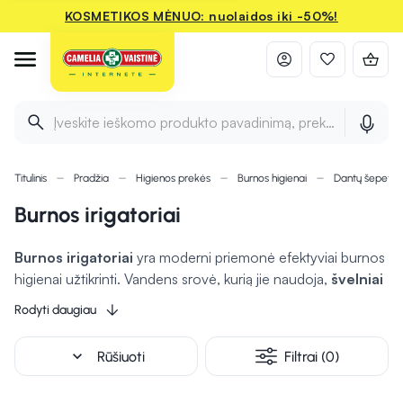
KOSMETIKOS MĖNUO: nuolaidos iki -50%!
Įveskite ieškomo produkto pavadinimą, prekės ženklą ir 
Titulinis
Pradžia
Higienos prekės
Burnos higienai
Dantų šepetėli
Burnos irigatoriai
Burnos irigatoriai
yra moderni priemonė efektyviai burnos
higienai užtikrinti. Vandens srovė, kurią jie naudoja,
švelniai
pašalina apnašas, maisto likučius ir bakterijas iš
Rodyti daugiau
sunkiai pasiekiamų vietų
, tokių kaip tarpdančiai ir dantenų
linija. Ši priemonė ypač naudinga turintiems breketus,
expand_more
Rūšiuoti
Filtrai (0)
implantus ar dantų protezus, nes užtikrina kruopštesnį
valymą. Reguliarus irigatoriaus naudojimas padeda sumažinti