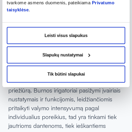
tvarkome asmens duomenis, pateikiama
Privatumo
procesą ir užtikrina, kad apnašos būtų
taisyklėse
.
pašalintos net ir iš sudėtingų vietų.
Reguliarus burnos irigatoriaus naudojimas
Leisti visus slapukus
gali padėti sumažinti dantenų uždegimo
riziką
ir išvengti ėduonies, nes kruopščiai
pašalina bakterijas, kurios gali sukelti šias
Slapukų nustatymai
problemas. Tai taip pat naudingas įrankis
tiems, kurie nori užtikrinti optimalią burnos
Tik būtini slapukai
higieną ir papildyti savo kasdienę dantų
priežiūrą. Burnos irigatoriai pasižymi įvairiais
nustatymais ir funkcijomis, leidžiančiomis
pritaikyti valymo intensyvumą pagal
individualius poreikius, tad yra tinkami tiek
jautrioms dantenoms, tiek ieškantiems