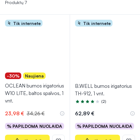
dantenų uždegimo riziką ir palaikyti optimalią burnos
Produktų 7
higieną. Tai patogus ir veiksmingas būdas papildyti kasdienę
dantų priežiūrą.
Tik internete
Tik internete
-30%
Naujiena
OCLEAN burnos irigatorius
B.WELL burnos irigatorius
W10 LITE, baltos spalvos, 1
TH-912, 1 vnt.
vnt.
(2)
Įvertinimas 4.0 iš 5
23,98 €
34,26 €
62,89 €
% PAPILDOMA NUOLAIDA
% PAPILDOMA NUOLAIDA