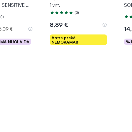
 SENSITIVE
...
1 vnt.
SOF
(3)
Įvertinimas 5.0 iš 5
(1)
.0 iš 5
Įver
8,89 €
14
6,09 €
Antra prekė -
OMA NUOLAIDA
% 
NEMOKAMAI!
epšelį
Į krepšelį