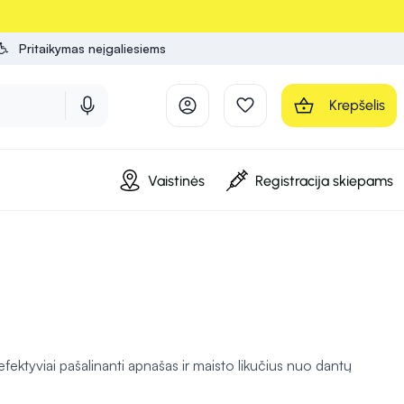
Pritaikymas neįgaliesiems
Krepšelis
Vaistinės
Registracija skiepams
efektyviai pašalinanti apnašas ir maisto likučius nuo dantų
tų įvairius poreikius – nuo jautrių dantų priežiūros iki