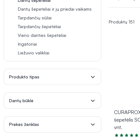
Dantų šepetėliai
intensyvesnio 
šepetėlis
pade
Dantų šepetėliai ir jų priedai vaikams
mėnesius užtik
Tarpdančių siūlai
Produktų 151
Tinkamai parin
Tarpdančių šepetėliai
būklę, individ
Vieno danties šepetėliai
švelniai pašal
Irigatoriai
dantų emalį ir
Liežuvio valikliai
Šiandien rinkoj
breketams
, 
pasiekti vietas,
Produkto tipas
Keliaujantiems 
namuose. Kai k
individualių v
Dantų būklė
Tarp gerai žin
CURAPROX
siūlo įvairaus
šepetėlis S
Ne mažiau svar
Prekės ženklas
vnt.
šereliai nusidė
dantų šepetėlį 
Įvertinimas 5