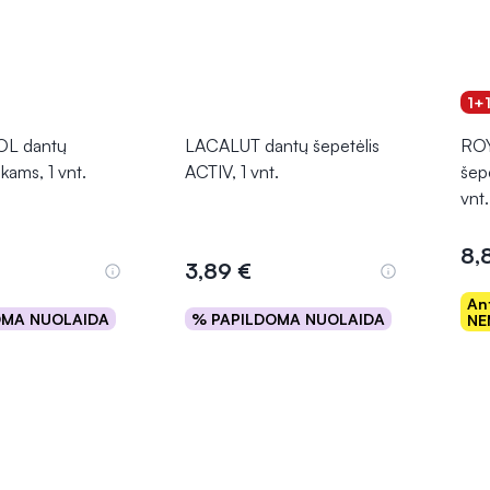
1+
L dantų
LACALUT dantų šepetėlis
ROY
ikams, 1 vnt.
ACTIV, 1 vnt.
šep
vnt.
8,
3,89 €
An
OMA NUOLAIDA
% PAPILDOMA NUOLAIDA
NE
epšelį
Į krepšelį