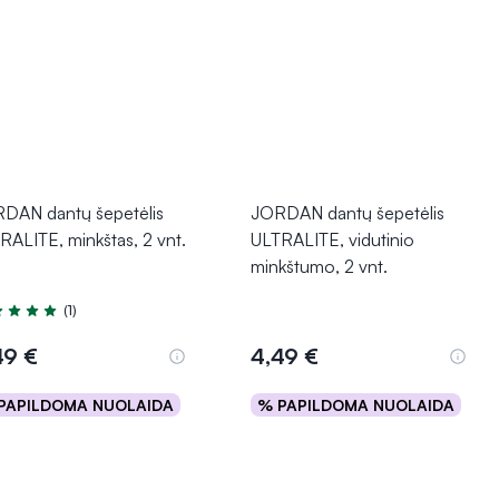
DAN dantų šepetėlis
JORDAN dantų šepetėlis
RALITE, minkštas, 2 vnt.
ULTRALITE, vidutinio
minkštumo, 2 vnt.
(1)
tinimas 5.0 iš 5
49 €
4,49 €
PAPILDOMA NUOLAIDA
% PAPILDOMA NUOLAIDA
Į krepšelį
Į krepšelį