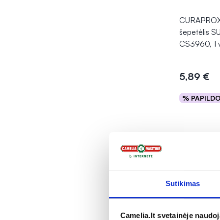
CURAPROX
šepetėlis 
CS3960, 1 v
5,89 €
% PAPILD
Į kr
Sutikimas
Camelia.lt svetainėje naudo