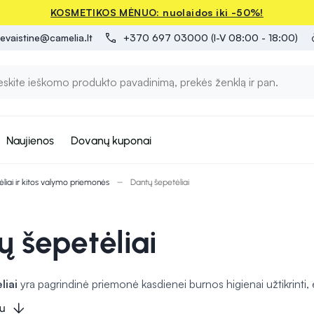
KOSMETIKOS MĖNUO: nuolaidos iki -50%!
evaistine@camelia.lt
+370 697 03000 (I-V 08:00 - 18:00)
Naujienos
Dovanų kuponai
liai ir kitos valymo priemonės
Dantų šepetėliai
ų šepetėliai
liai
yra pagrindinė priemonė kasdienei burnos higienai užtikrinti, 
 gali būti skirtingo minkštumo, galvučių dydžio ir formos, kad atitik
u