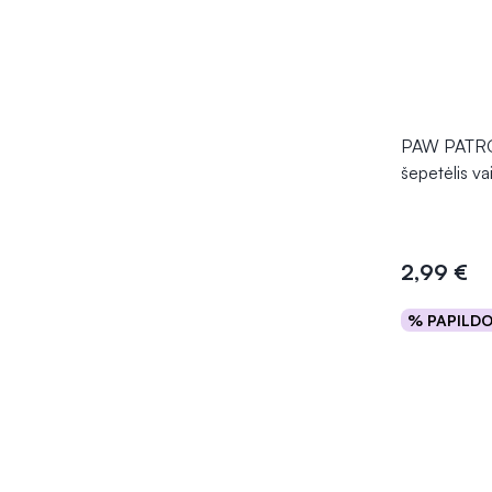
PAW PATRO
šepetėlis va
2,99 €
% PAPILD
Į kr