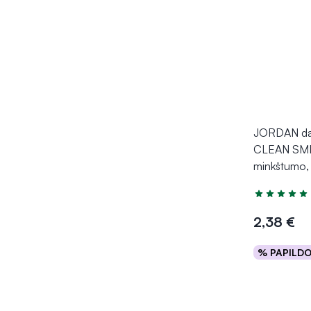
JORDAN dan
CLEAN SMIL
minkštumo, 
Įvertinimas 5
2,38 €
% PAPILD
Į kr