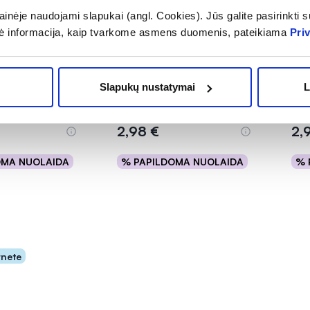
inėje naudojami slapukai (angl. Cookies). Jūs galite pasirinkti su
ė informacija, kaip tvarkome asmens duomenis, pateikiama
Pri
 šepetėlis
JORDAN dantų šepetėlis
JOR
GREEN CLEAN, 0-2 m.
ULT
Slapukų nustatymai
L
vaikams, 1 vnt.
(1)
.0 iš 5
2,98 €
2,
OMA NUOLAIDA
% PAPILDOMA NUOLAIDA
% 
epšelį
Į krepšelį
rnete