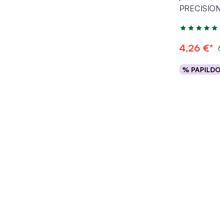
PRECISION
Įvertinimas 5
4,26 €*
% PAPILD
Į kr