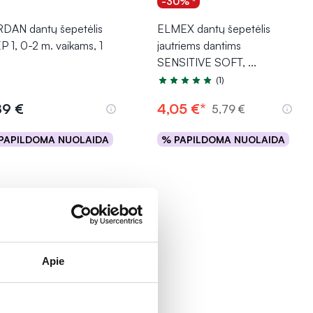
-30% *
DAN dantų šepetėlis
ELMEX dantų šepetėlis
P 1, 0-2 m. vaikams, 1
jautriems dantims
SENSITIVE SOFT,
...
(1)
Įvertinimas 5.0 iš 5
89 €
4,05 €*
5,79 €
PAPILDOMA NUOLAIDA
% PAPILDOMA NUOLAIDA
Į krepšelį
Į krepšelį
Apie