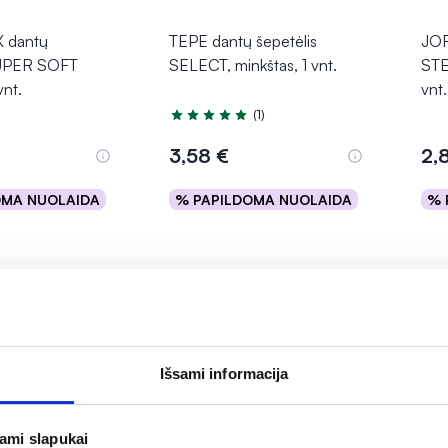
 dantų
TEPE dantų šepetėlis
JOR
SUPER SOFT
SELECT, minkštas, 1 vnt.
STE
nt.
vnt.
(1)
Įvertinimas 5.0 iš 5
3,58 €
2,
OMA NUOLAIDA
% PAPILDOMA NUOLAIDA
% 
epšelį
Į krepšelį
Išsami informacija
jami slapukai