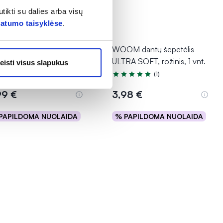
tikti su dalies arba visų
vatumo taisyklėse
.
DAN dantų šepetėlis
WOOM dantų šepetėlis
RALITE, 1 vnt.
ULTRA SOFT, rožinis, 1 vnt.
eisti visus slapukus
(1)
Įvertinimas 5.0 iš 5
99 €
3,98 €
PAPILDOMA NUOLAIDA
% PAPILDOMA NUOLAIDA
Į krepšelį
Į krepšelį