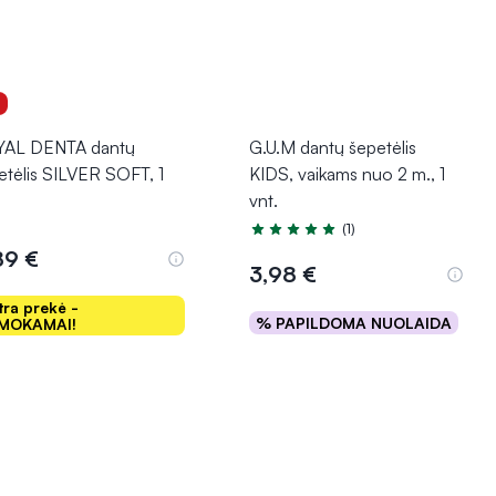
1
AL DENTA dantų
G.U.M dantų šepetėlis
etėlis SILVER SOFT, 1
KIDS, vaikams nuo 2 m., 1
vnt.
(1)
Įvertinimas 5.0 iš 5
89 €
3,98 €
tra prekė -
% PAPILDOMA NUOLAIDA
MOKAMAI!
Į krepšelį
Į krepšelį