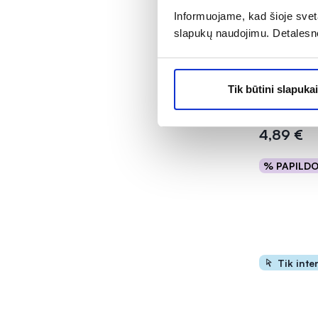
Informuojame, kad šioje sveta
slapukų naudojimu. Detalesn
TELLO dantų
3940, 1 vnt.
Tik būtini slapukai
Įvertinimas 5
4,89 €
% PAPILD
Į kr
Tik inte