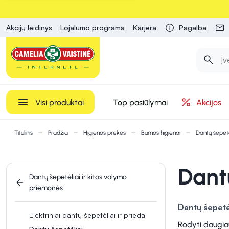
Akcijų leidinys
Lojalumo programa
Karjera
Pagalba
Visi produktai
Top pasiūlymai
Akcijos
Titulinis
Pradžia
Higienos prekės
Burnos higienai
Dantų šepetė
Dant
Dantų šepetėliai ir kitos valymo
priemonės
Dantų šepetė
Elektriniai dantų šepetėliai ir priedai
paviršiaus. Jie
Rodyti daugia