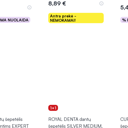
8,89 €
5,
Antra prekė -
OMA NUOLAIDA
% 
NEMOKAMAI!
epšelį
Į krepšelį
1+1
ų šepetėlis
ROYAL DENTA dantų
CU
dantims EXPERT
šepetėlis SILVER MEDIUM,
šep