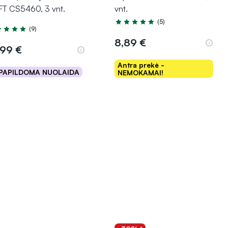
T CS5460, 3 vnt.
vnt.
(5)
Įvertinimas 4.6 iš 5
(9)
tinimas 4.8 iš 5
8,89 €
,99 €
Antra prekė -
PAPILDOMA NUOLAIDA
NEMOKAMAI!
Į krepšelį
Į krepšelį