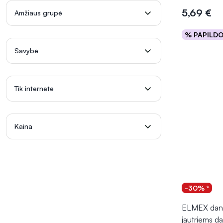
5,69 €
Amžiaus grupė
% PAPILD
Į kr
Savybė
Tik internete
Kaina
-30% *
ELMEX dant
jautriems 