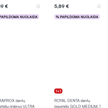
49 €
5,89 €
PAPILDOMA NUOLAIDA
% PAPILDOMA NUOLAIDA
Į krepšelį
Į krepšelį
1+1
RAPROX dantų
ROYAL DENTA dantų
etėlių rinkinys ULTRA
šepetėlis GOLD MEDIUM, 1