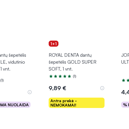
1+1
tų šepetėlis
ROYAL DENTA dantų
JOR
E, vidutinio
šepetėlis GOLD SUPER
ULT
1 vnt.
SOFT, 1 vnt.
(1)
Įvertinimas 5.0 iš 5
(1)
.0 iš 5
Įver
9,89 €
4,
Antra prekė -
OMA NUOLAIDA
% 
NEMOKAMAI!
epšelį
Į krepšelį