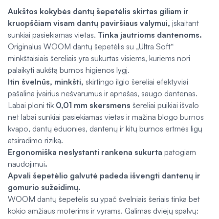
Aukštos kokybės dantų šepetėlis skirtas giliam ir
kruopščiam visam dantų paviršiaus valymui,
įskaitant
sunkiai pasiekiamas vietas.
Tinka jautrioms dantenoms.
Originalus WOOM dantų šepetėlis su „Ultra Soft“
minkštaisiais šereliais yra sukurtas visiems, kuriems nori
palaikyti aukštą burnos higienos lygį.
Itin švelnūs, minkšti,
skirtingo ilgio šereliai efektyviai
pašalina įvairius nešvarumus ir apnašas, saugo dantenas.
Labai ploni tik
0,01 mm skersmens
šereliai puikiai išvalo
net labai sunkiai pasiekiamas vietas ir mažina blogo burnos
kvapo, dantų ėduonies, dantenų ir kitų burnos ertmės ligų
atsiradimo riziką.
Ergonomiška neslystanti rankena sukurta
patogiam
naudojimui
.
Apvali šepetėlio galvutė padeda išvengti dantenų ir
gomurio sužeidimų.
WOOM dantų šepetėlis su ypač švelniais šeriais tinka bet
kokio amžiaus moterims ir vyrams. Galimas dviejų spalvų: