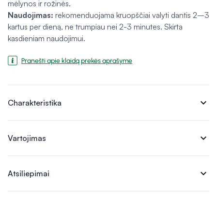
mėlynos ir rožinės.
Naudojimas:
rekomenduojama kruopščiai valyti dantis 2–3
kartus per dieną, ne trumpiau nei 2-3 minutes. Skirta
kasdieniam naudojimui.
Pranešti apie klaidą prekės aprašyme
expand_more
Charakteristika
expand_more
Vartojimas
expand_more
Atsiliepimai