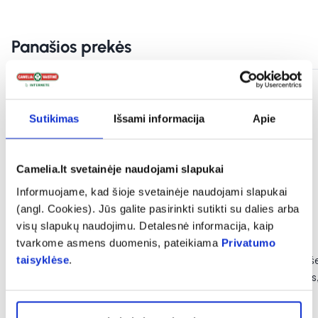
Panašios prekės
Sutikimas
Išsami informacija
Apie
Camelia.lt svetainėje naudojami slapukai
Informuojame, kad šioje svetainėje naudojami slapukai
(angl. Cookies). Jūs galite pasirinkti sutikti su dalies arba
visų slapukų naudojimu. Detalesnė informacija, kaip
tvarkome asmens duomenis, pateikiama
Privatumo
NORDICS dantų šepetėlis
NORDICS dantų še
taisyklėse
.
bambukinis, geltonas, 1 vnt.
bambukinis, juodas,