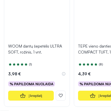
WOOM dantų šepetėlis ULTRA
TEPE vieno danties
SOFT, rožinis, 1 vnt.
COMPACT TUFT, 1 
(1)
(8)
Įvertinimas 5.0 iš 5
Įvertinimas 4.6 iš 5
3,98 €
4,39 €
% PAPILDOMA NUOLAIDA
% PAPILDOMA NU
Į krepšelį
Į krepšel