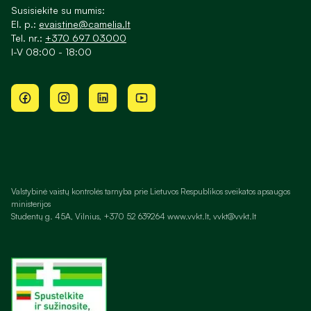
Susisiekite su mumis:
El. p.:
evaistine@camelia.lt
Tel. nr.:
+370 697 03000
I-V 08:00 - 18:00
Valstybinė vaistų kontrolės tarnyba prie Lietuvos Respublikos sveikatos apsaugos
ministerijos
Studentų g. 45A, Vilnius, +370 52 639264 www.vvkt.lt, vvkt@vvkt.lt