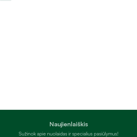
Naujienlaiškis
Sužinok apie nuolaidas ir specialius pasiūlymus!