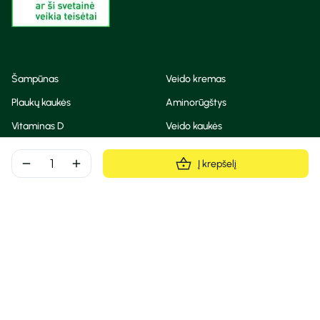
Šampūnas
Veido kremas
Plaukų kaukės
Aminorūgštys
Vitaminas D
Veido kaukės
Korėjietiška kosmetika
Eteriniai aliejai
remove
add
Į krepšelį
Dezodorantas
BB ir CC kremas
Visos teisės saugomos
Privatumo taisyklės
Slapukų politika
© Camelia 2026