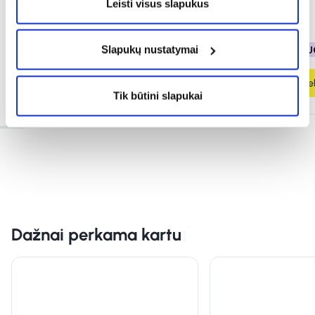
Leisti visus slapukus
3,49 €
3,49 €
Slapukų nustatymai
% PAPILDOMA NUOLAIDA
% PAPILDOMA NU
Į krepšelį
Į krepšel
Tik būtini slapukai
Dažnai perkama kartu