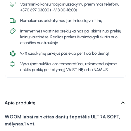
Vaistininko konsultacija ir užsakymų priėmimas telefonu
+370 697 03000 (I-V 8:00-18:00)
Nemokamas pristatymas į artimiausią vaistinę
Internetinės vaistinės prekių kainos gali skirtis nuo prekių
kainų vaistinėse. Realios prekės išvaizda gali skirtis nuo
esančios nuotraukoje
97% užsakymų pirkėjus pasiekia per 1 darbo dieną!
Vyraujant aukštai oro temperatūrai, rekomenduojame
rinktis prekių pristatymą į VAISTINĘ arba NAMUS
expand_more
Apie produktą
WOOM labai minkštas dantų šepetėlis ULTRA SOFT,
mėlynas,1 vnt.