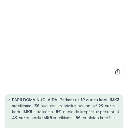
✓
PAPILDOMA NUOLAIDA!
Perkant už
19 eur
su kodu
IMK3
suteikiama -
3€
nuolaida krepšeliui; perkant už
29 eur
su
kodu
IMK5
suteikiama -
5€
nuolaida krepšeliui; perkant už
49 eur
su kodu
IMK8
suteikiama -
8€
nuolaida krepšeliui.