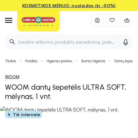
KOSMETIKOS MĖNUO: nuolaidos iki -50%!
Įveskite ieškomo produkto pavadinimą, prekės ženklą ir 
Titulinis
Pradžia
Higienos prekės
Burnos higienai
Dantų šepetėli
WOOM
WOOM dantų šepetėlis ULTRA SOFT,
mėlynas, 1 vnt.
Tik internete