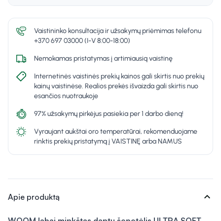
Vaistininko konsultacija ir užsakymų priėmimas telefonu
+370 697 03000 (I-V 8:00-18:00)
Nemokamas pristatymas į artimiausią vaistinę
Internetinės vaistinės prekių kainos gali skirtis nuo prekių
kainų vaistinėse. Realios prekės išvaizda gali skirtis nuo
esančios nuotraukoje
97% užsakymų pirkėjus pasiekia per 1 darbo dieną!
Vyraujant aukštai oro temperatūrai, rekomenduojame
rinktis prekių pristatymą į VAISTINĘ arba NAMUS
expand_more
Apie produktą
WOOM labai minkštas dantų šepetėlis ULTRA SOFT,