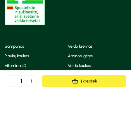
Šampūnas
Veido kremas
Plaukų kaukės
Aminorūgštys
Vitaminas D
Veido kaukės
Korėjietiška kosmetika
Eteriniai aliejai
remove
add
Į krepšelį
Dezodorantas
BB ir CC kremas
Visos teisės saugomos
Privatumo taisyklės
Slapukų politika
© Camelia 2026