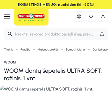
KOSMETIKOS MĖNUO: nuolaidos iki -50%!
Įveskite ieškomo produkto pavadinimą, prekės ženklą ir 
Titulinis
Pradžia
Higienos prekės
Burnos higienai
Dantų šepetėli
WOOM
WOOM dantų šepetėlis ULTRA SOFT,
rožinis, 1 vnt.