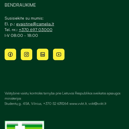
BENDRAUKIME
Susisiekite su mumis:
El. p.:
evaistine@camelia.lt
Tel. nr.:
+370 697 03000
I-V 08:00 - 18:00
Valstybinė vaistų kontrolės tarnyba prie Lietuvos Respublikos sveikatos apsaugos
ministerijos
Studentų g. 45A, Vilnius, +370 52 639264 www.vvkt.lt, vvkt@vvkt.lt