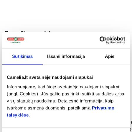
Panašios prekės
Sutikimas
Išsami informacija
Apie
Camelia.lt svetainėje naudojami slapukai
Informuojame, kad šioje svetainėje naudojami slapukai
(angl. Cookies). Jūs galite pasirinkti sutikti su dalies arba
visų slapukų naudojimu. Detalesnė informacija, kaip
tvarkome asmens duomenis, pateikiama
Privatumo
taisyklėse
.
NORDICS dantų šepetėlis
NORDICS dantų še
bambukinis, geltonas, 1 vnt.
bambukinis, juodas,