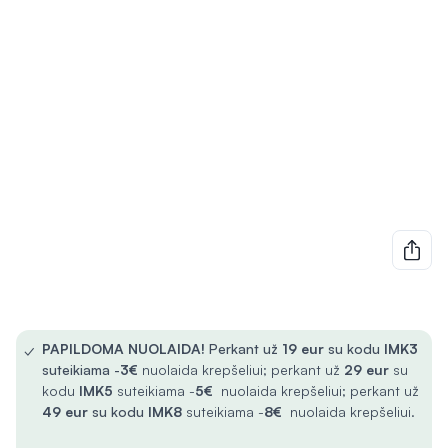
✓
PAPILDOMA NUOLAIDA!
Perkant už
19 eur
su kodu
IMK3
suteikiama -
3€
nuolaida krepšeliui; perkant už
29 eur
su
kodu
IMK5
suteikiama -
5€
nuolaida krepšeliui; perkant už
49 eur
su kodu
IMK8
suteikiama -
8€
nuolaida krepšeliui.