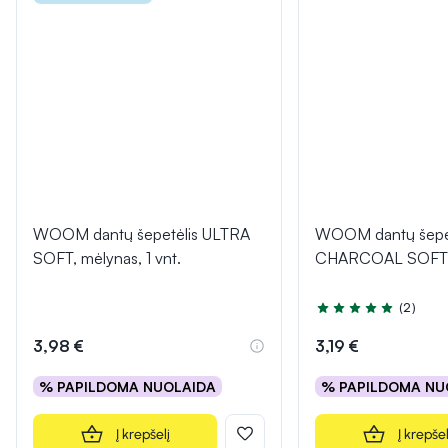
WOOM dantų šepetėlis ULTRA
WOOM dantų šepet
SOFT, mėlynas, 1 vnt.
CHARCOAL SOFT, j
(2)
Įvertinimas 5.0 iš 5
3,98 €
3,19 €
% PAPILDOMA NUOLAIDA
% PAPILDOMA NU
Į krepšelį
Į krepšel