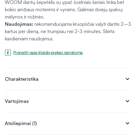
WOOM dantų šepetėlis su ypač švelniais šeriais tinka bet
kokio amžiaus moterims ir vyrams. Galimas dviejų spalvų:
mėlynos ir rožinės.
Naudojimas:
rekomenduojama kruopščiai valyti dantis 2–3
kartus per dieną, ne trumpiau nei 2-3 minutes. Skirta
kasdieniam naudojimui.
Pranešti apie klaidą prekės aprašyme
expand_more
Charakteristika
expand_more
Vartojimas
expand_more
Atsiliepimai (1)