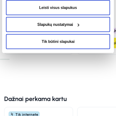
Leisti visus slapukus
3,49 €
3,49 €
Slapukų nustatymai
% PAPILDOMA NUOLAIDA
% PAPILDOMA NU
Tik būtini slapukai
Į krepšelį
Į krepšel
Dažnai perkama kartu
Tik internete