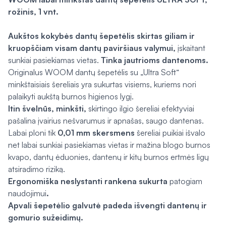
rožinis, 1 vnt.
Aukštos kokybės dantų šepetėlis skirtas giliam ir
kruopščiam visam dantų paviršiaus valymui,
įskaitant
sunkiai pasiekiamas vietas.
Tinka jautrioms dantenoms.
Originalus WOOM dantų šepetėlis su „Ultra Soft“
minkštaisiais šereliais yra sukurtas visiems, kuriems nori
palaikyti aukštą burnos higienos lygį.
Itin švelnūs, minkšti,
skirtingo ilgio šereliai efektyviai
pašalina įvairius nešvarumus ir apnašas, saugo dantenas.
Labai ploni tik
0,01 mm skersmens
šereliai puikiai išvalo
net labai sunkiai pasiekiamas vietas ir mažina blogo burnos
kvapo, dantų ėduonies, dantenų ir kitų burnos ertmės ligų
atsiradimo riziką.
Ergonomiška neslystanti rankena sukurta
patogiam
naudojimui
.
Apvali šepetėlio galvutė padeda išvengti dantenų ir
gomurio sužeidimų.