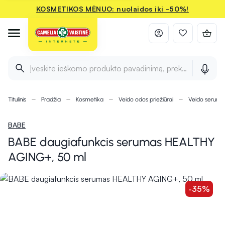
KOSMETIKOS MĖNUO: nuolaidos iki -50%!
Įveskite ieškomo produkto pavadinimą, prekės ženklą ir 
Titulinis
Pradžia
Kosmetika
Veido odos priežiūrai
Veido seruma
BABE
BABE daugiafunkcis serumas HEALTHY
AGING+, 50 ml
-35%