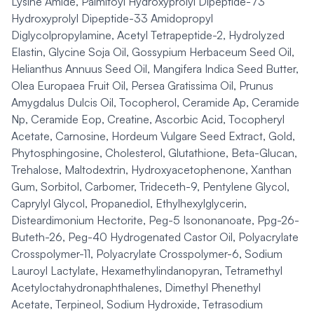
Lysine Amide, Palmitoyl Hydroxyprolyl Dipeptide-73
Hydroxyprolyl Dipeptide-33 Amidopropyl
Diglycolpropylamine, Acetyl Tetrapeptide-2, Hydrolyzed
Elastin, Glycine Soja Oil, Gossypium Herbaceum Seed Oil,
Helianthus Annuus Seed Oil, Mangifera Indica Seed Butter,
Olea Europaea Fruit Oil, Persea Gratissima Oil, Prunus
Amygdalus Dulcis Oil, Tocopherol, Ceramide Ap, Ceramide
Np, Ceramide Eop, Creatine, Ascorbic Acid, Tocopheryl
Acetate, Carnosine, Hordeum Vulgare Seed Extract, Gold,
Phytosphingosine, Cholesterol, Glutathione, Beta-Glucan,
Trehalose, Maltodextrin, Hydroxyacetophenone, Xanthan
Gum, Sorbitol, Carbomer, Trideceth-9, Pentylene Glycol,
Caprylyl Glycol, Propanediol, Ethylhexylglycerin,
Disteardimonium Hectorite, Peg-5 Isononanoate, Ppg-26-
Buteth-26, Peg-40 Hydrogenated Castor Oil, Polyacrylate
Crosspolymer-11, Polyacrylate Crosspolymer-6, Sodium
Lauroyl Lactylate, Hexamethylindanopyran, Tetramethyl
Acetyloctahydronaphthalenes, Dimethyl Phenethyl
Acetate, Terpineol, Sodium Hydroxide, Tetrasodium