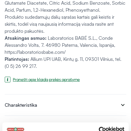
Glutamate Diacetate, Citric Acid, Sodium Benzoate, Sorbic
Acid, Parfum, 1,2-Hexanediol, Phenoxyethanol.
Produkto sudedamųjų dalių sąrašas kartais gali keistis ir
skirtis, todėl visą naujausią informaciją visada rasite ant
produkto pakuotės.
Atsakingas asmuo:
Laboratorios BABÉ S.L., Conde
Alessandro Volta, 7. 46980 Paterna, Valencia, Ispanija,
https://laboratoriosbabe.com/
Platintojas:
Allium UPI UAB, Kintų g. 11, 09301 Vilnius, tel.
(0 5) 26 99 217.
Pranešti apie klaidą prekės aprašyme
expand_more
Charakteristika
expand_more
Sudedamosios dalys