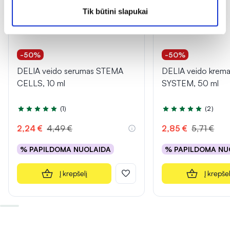
Tik būtini slapukai
-50%
-50%
DELIA veido serumas STEMA
DELIA veido kre
CELLS, 10 ml
SYSTEM, 50 ml
(1)
(2)
Įvertinimas 5.0 iš 5
Įvertinimas 5.0 iš 5
2,24 €
4,49 €
2,85 €
5,71 €
% PAPILDOMA NUOLAIDA
% PAPILDOMA NU
Į krepšelį
Į krepšel