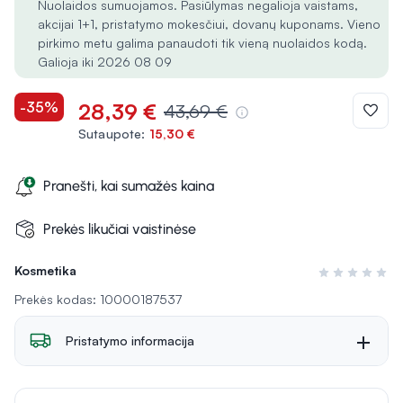
Nuolaidos sumuojamos. Pasiūlymas negalioja vaistams,
akcijai 1+1, pristatymo mokesčiui, dovanų kuponams. Vieno
pirkimo metu galima panaudoti tik vieną nuolaidos kodą.
Galioja iki 2026 08 09
-35%
28,39 €
43,69 €
Sutaupote:
15,30 €
Pranešti, kai sumažės kaina
Prekės likučiai vaistinėse
Kosmetika
Įvertinimas 0 i
Prekės kodas: 10000187537
Pristatymo informacija