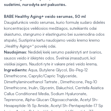
sudėtimi, nurodyta ant pakuotės.
BABE Healthy Aging+ veido serumas, 50 ml
Daugiafunkcis veido serumas, kurio formulę sudaro didelės
koncentracijos veikliosios medžiagos, suteikiantis odai
skaistumo, stangrumo ir elastingumo bei suvienodina odos
atspalvį. Sustiprina kartu naudojamo veido kremo kremo
„Healthy Aging+“ poveikį odai.
Naudojimas
: Nedidelį kiekį serumo paskirstyti ant švarios,
sausos veido ir iškirptės odos. Švelniai įmasažuoti, kol
visiškai įsigers. Naudoti ryte ir vakare prieš veido kremą.
Ingredients:
Aqua, Butylene Glycol, Bis-Peg-12
Dimethicone, Caprylic/Capric Triglyceride,
Dimethylaminoethanol Tartrate , Dimethicone, Peg-10
Dimethicone, Inulin, Glycerin, Bakuchiol, Centella Asiatica
Callus Conditioned Media, Sodium Hyaluronate,
Teprenone, Alpha-Glucan Oligosaccharide, Acetyl Sh-
Hexapeptide-16 Sp Amide, Acetyl Sh-Pentapeptide-17 Sp