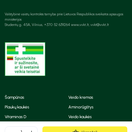
Valstybinė vaistų kontrolės tarnyba prie Lietuvos Respublikos sveikatos apsaugos
ministerijos
Studentų g. 45A, Vilnius, +370 52 639264 www.vvkt.lt, vvkt@vvkt.lt
Šampūnas
Veido kremas
Plaukų kaukės
Aminorūgštys
Vitaminas D
Veido kaukės
Korėjietiška kosmetika
Eteriniai aliejai