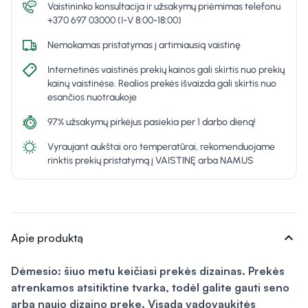
Vaistininko konsultacija ir užsakymų priėmimas telefonu
+370 697 03000 (I-V 8:00-18:00)
Nemokamas pristatymas į artimiausią vaistinę
Internetinės vaistinės prekių kainos gali skirtis nuo prekių
kainų vaistinėse. Realios prekės išvaizda gali skirtis nuo
esančios nuotraukoje
97% užsakymų pirkėjus pasiekia per 1 darbo dieną!
Vyraujant aukštai oro temperatūrai, rekomenduojame
rinktis prekių pristatymą į VAISTINĘ arba NAMUS
expand_more
Apie produktą
Dėmesio: šiuo metu keičiasi prekės dizainas. Prekės
atrenkamos atsitiktine tvarka, todėl galite gauti seno
arba naujo dizaino prekę. Visada vadovaukitės