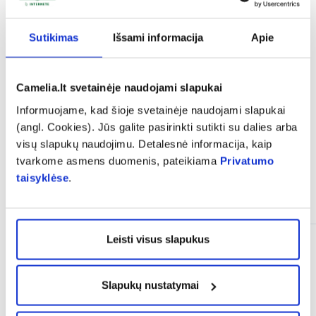
Sutikimas
Išsami informacija
Apie
expand_more
Vartojimas
Camelia.lt svetainėje naudojami slapukai
expand_more
Atsiliepimai
Informuojame, kad šioje svetainėje naudojami slapukai
(angl. Cookies). Jūs galite pasirinkti sutikti su dalies arba
visų slapukų naudojimu. Detalesnė informacija, kaip
tvarkome asmens duomenis, pateikiama
Privatumo
taisyklėse
.
Panašios prekės
Leisti visus slapukus
Slapukų nustatymai