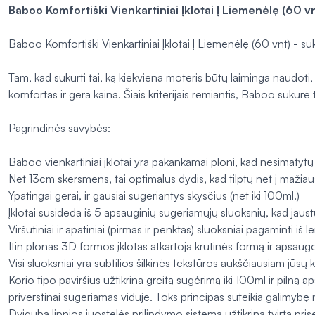
Baboo Komfortiški Vienkartiniai Įklotai Į Liemenėlę (60 vn
Baboo Komfortiški Vienkartiniai Įklotai Į Liemenėlę (60 vnt) - s
Tam, kad sukurti tai, ką kiekviena moteris būtų laiminga naudoti,
komfortas ir gera kaina. Šiais kriterijais remiantis, Baboo sukūrė 
Pagrindinės savybės:
Baboo vienkartiniai įklotai yra pakankamai ploni, kad nesimatyt
Net 13cm skersmens, tai optimalus dydis, kad tilptų net į mažiau
Ypatingai gerai, ir gausiai sugeriantys skysčius (net iki 100ml.)
Įklotai susideda iš 5 apsauginių sugeriamųjų sluoksnių, kad jaus
Viršutiniai ir apatiniai (pirmas ir penktas) sluoksniai pagaminti
Itin plonas 3D formos įklotas atkartoja krūtinės formą ir apsau
Visi sluoksniai yra subtilios šilkinės tekstūros aukščiausiam jūsų 
Korio tipo paviršius užtikrina greitą sugėrimą iki 100ml ir pilną 
priverstinai sugeriamas viduje. Toks principas suteikia galimybę 
Dviguba lipnios juostelės prilipdymo sistema užtikrina tvirtą priseg