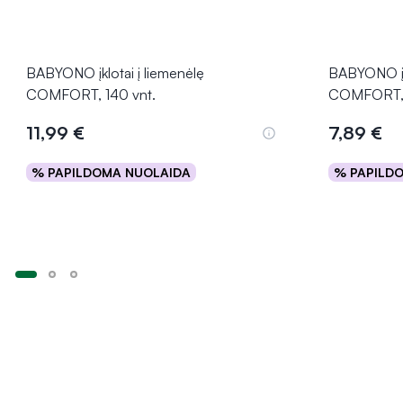
BABYONO įklotai į liemenėlę
BABYONO įkl
COMFORT, 140 vnt.
COMFORT, 
11,99 €
7,89 €
% PAPILDOMA NUOLAIDA
% PAPILD
Į krepšelį