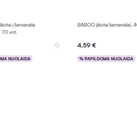
otai į liemenėlę
BABOO įklotai liemenėlei, 4
70 vnt.
4,59 €
OMA NUOLAIDA
% PAPILDOMA NUOLAIDA
Į krepšelį
Į krepšelį