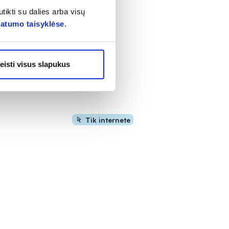
tikti su dalies arba visų
vatumo taisyklėse
.
eisti visus slapukus
Tik internete