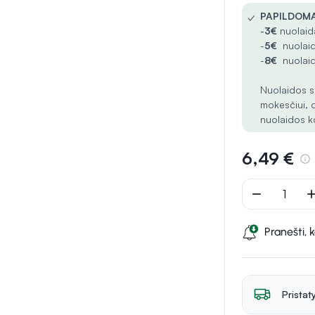
✓
PAPILDOMA
-
3€
nuolaida
-
5€
nuolaid
-
8€
nuolaid
Nuolaidos s
mokesčiui, 
nuolaidos k
6,49 €
remove
ad
Pranešti, 
Pristat