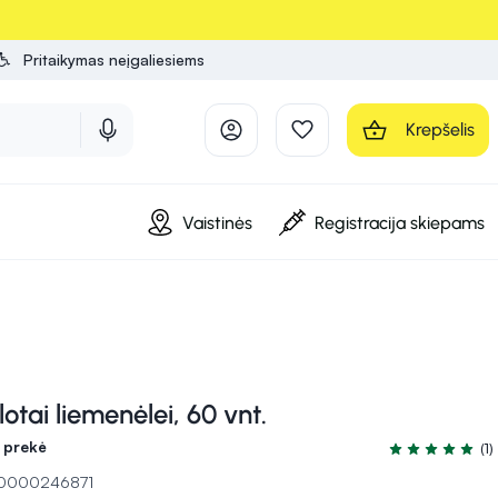
Pritaikymas neįgaliesiems
Krepšelis
Vaistinės
Registracija skiepams
otai liemenėlei, 60 vnt.
 prekė
(1)
Įvertinimas 5.0
 10000246871