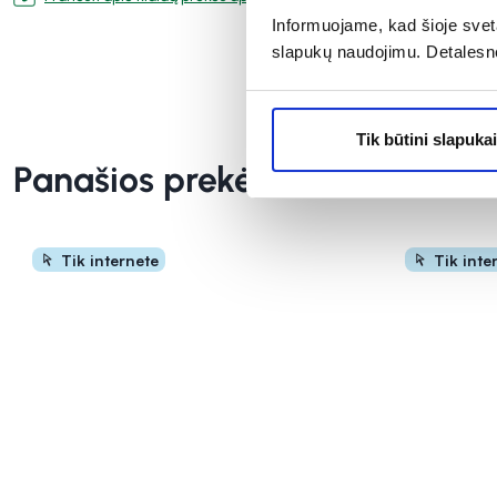
Informuojame, kad šioje sveta
slapukų naudojimu. Detalesn
Tik būtini slapukai
Panašios prekės
Tik internete
Tik inte