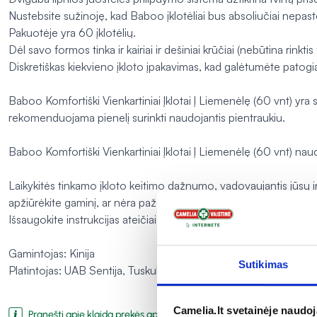
Nustebsite sužinoję, kad Baboo įklotėliai bus absoliučiai nepast
Pakuotėje yra 60 įklotėlių.
Dėl savo formos tinka ir kairiai ir dešiniai krūčiai (nebūtina rinkti
Diskretiškas kiekvieno įkloto įpakavimas, kad galėtumėte patogiai 
Baboo Komfortiški Vienkartiniai Įklotai Į Liemenėlę (60 vnt) yra s
rekomenduojama pienelį surinkti naudojantis pientraukiu.
Baboo Komfortiški Vienkartiniai Įklotai Į Liemenėlę (60 vnt) nau
Laikykitės tinkamo įkloto keitimo dažnumo, vadovaujantis jūsų ind
apžiūrėkite gaminį, ar nėra pažeidimų. Nenaudokite, jei matote p
Išsaugokite instrukcijas ateičiai. Spalvos ir dizainas gali skirtis
Gamintojas: Kinija
Sutikimas
Platintojas: UAB Sentija, Tuskulėnų 13A-22, Vilnius, Lietuva
Camelia.lt svetainėje naudo
Pranešti apie klaidą prekės aprašyme