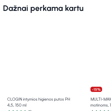
Dažnai perkama kartu
-15%
CLOGIN intymios higienos putos PH
MULTI-MAM 
4,5, 150 ml
motinoms, 12