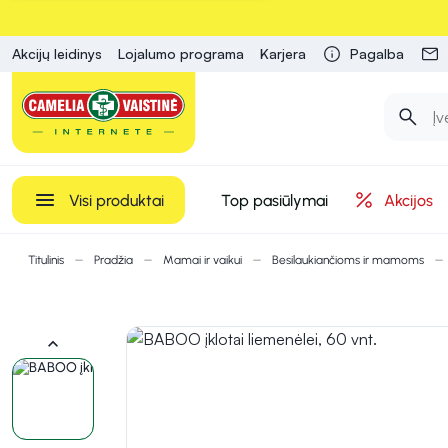
Akcijų leidinys
Lojalumo programa
Karjera
Pagalba
Visi produktai
Top pasiūlymai
Akcijos
Titulinis
Pradžia
Mamai ir vaikui
Besilaukiančioms ir mamoms
keyboard_arrow_up