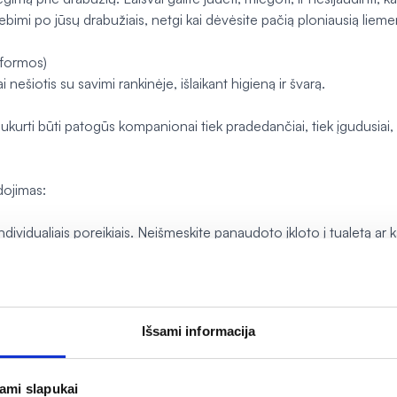
ebimi po jūsų drabužiais, netgi kai dėvėsite pačią ploniausią lieme
s formos)
nešiotis su savimi rankinėje, išlaikant higieną ir švarą.
ukurti būti patogūs kompanionai tiek pradedančiai, tiek įgudusiai, 
dojimas:
ividualiais poreikiais. Neišmeskite panaudoto įkloto į tualetą ar k
ažeidimus. Nelaikykite drėgnoje vietoje. Laikykite sausoje, vėdinam
 nuo nurodytų ant pakuotės ar instrukcijose.
Išsami informacija
jami slapukai