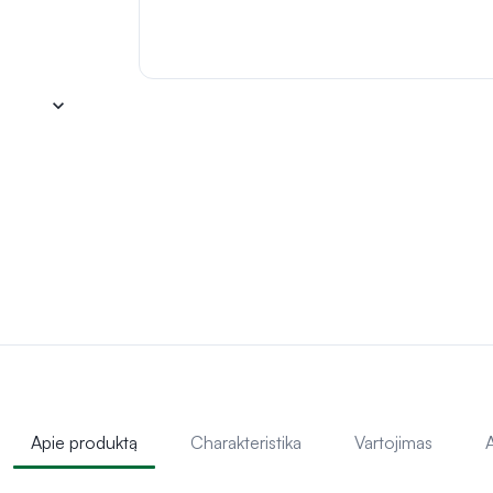
keyboard_arrow_down
Apie produktą
Charakteristika
Vartojimas
A