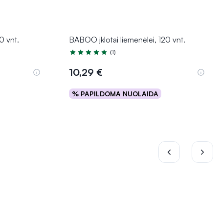
0 vnt.
BABOO įklotai liemenėlei, 120 vnt.
(1)
Įvertinimas 5.0 iš 5
10,29 €
% PAPILDOMA NUOLAIDA
Į krepšelį