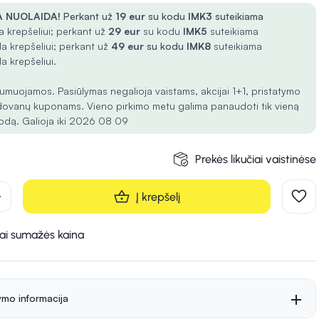
 NUOLAIDA!
Perkant už
19 eur
su kodu
IMK3
suteikiama
 krepšeliui; perkant už
29 eur
su kodu
IMK5
suteikiama
a krepšeliui; perkant už
49 eur
su kodu
IMK8
suteikiama
a krepšeliui.
umuojamos. Pasiūlymas negalioja vaistams, akcijai 1+1, pristatymo
dovanų kuponams. Vieno pirkimo metu galima panaudoti tik vieną
odą. Galioja iki 2026 08 09
Prekės likučiai vaistinėse
d
Į krepšelį
kai sumažės kaina
ymo informacija