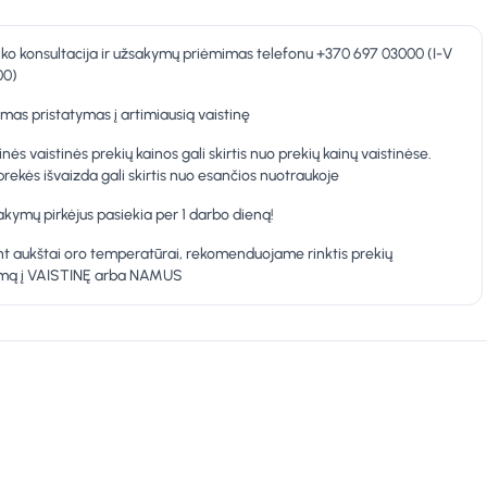
nko konsultacija ir užsakymų priėmimas telefonu +370 697 03000 (I-V
00)
as pristatymas į artimiausią vaistinę
inės vaistinės prekių kainos gali skirtis nuo prekių kainų vaistinėse.
prekės išvaizda gali skirtis nuo esančios nuotraukoje
kymų pirkėjus pasiekia per 1 darbo dieną!
t aukštai oro temperatūrai, rekomenduojame rinktis prekių
ymą į VAISTINĘ arba NAMUS