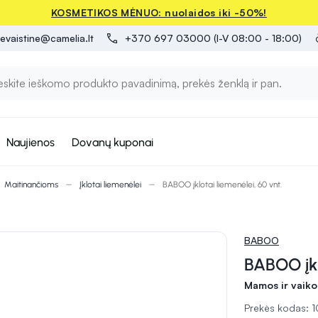
KOSMETIKOS MĖNUO: nuolaidos iki -50%!
evaistine@camelia.lt
+370 697 03000 (I-V 08:00 - 18:00)
Naujienos
Dovanų kuponai
Maitinančioms
Įklotai liemenėlei
BABOO įklotai liemenėlei, 60 vnt.
BABOO
BABOO įkl
Mamos ir vaiko
Prekės kodas: