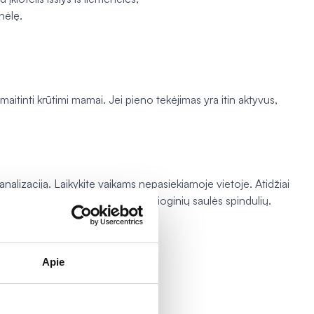
nėlę.
maitinti krūtimi mamai. Jei pieno tekėjimas yra itin aktyvus,
analizaciją. Laikykite vaikams nepasiekiamoje vietoje. Atidžiai
oje vietoje. Nelaikykite ant tiesioginių saulės spindulių.
Apie