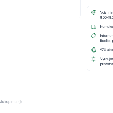
Vaistini
8:00-18:
Nemokam
Internet
Realios 
97% užsa
Vyraujan
pristat
tsiliepimai (1)