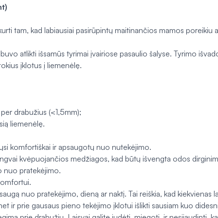
t)
ukurti tam, kad labiausiai pasirūpintų maitinančios mamos poreiki
 buvo atlikti išsamūs tyrimai įvairiose pasaulio šalyse. Tyrimo išva
tokius įklotus į liemenėlę.
ų per drabužius (<1,5mm);
sią liemenėlę.
tųsi komfortiškai ir apsaugotų nuo nutekėjimo.
 iš lengvai kvėpuojančios medžiagos, kad būtų išvengta odos dirgini
go nuo pratekėjimo.
komfortui.
apsaugą nuo pratekėjimo, dieną ar naktį. Tai reiškia, kad kiekvienas 
net ir prie gausaus pieno tekėjimo įklotui išlikti sausiam kuo dides
imą prie drabužių. Laisvai galite judėti, miegoti, ir nesijaudinti, kad