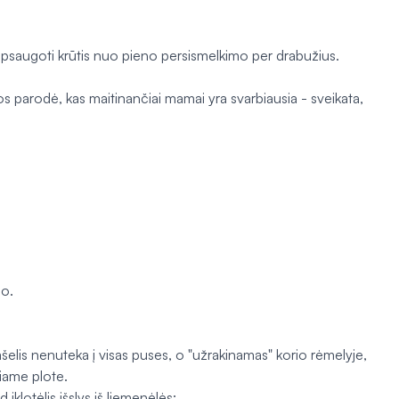
u apsaugoti krūtis nuo pieno persismelkimo per drabužius.
dos parodė, kas maitinančiai mamai yra svarbiausia - sveikata,
mo.
lašelis nenuteka į visas puses, o "užrakinamas" korio rėmelyje,
niame plote.
 įklotėlis išslys iš liemenėlės;