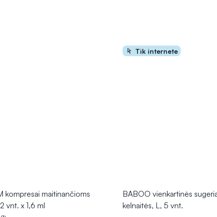
Tik internete
kompresai maitinančioms
BABOO vienkartinės sugeri
 vnt. x 1,6 ml
kelnaitės, L, 5 vnt.