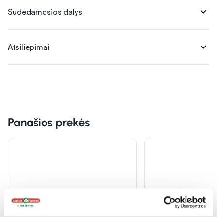
expand_more
Sudedamosios dalys
expand_more
Atsiliepimai
Panašios prekės