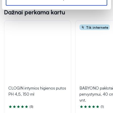
Dažnai perkama kartu
Tik internete
CLOGIN intymios higienos putos
BABYONO paklotai 
PH 4,5, 150 ml
pervystymui, 40 c
vnt.
(5)
(1)
Įvertinimas 5.0 iš 5
Įvertinimas 5.0 iš 5