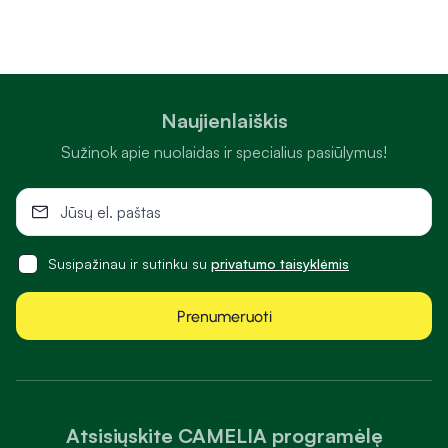
Naujienlaiškis
Sužinok apie nuolaidas ir specialius pasiūlymus!
Susipažinau ir sutinku su
privatumo taisyklėmis
Prenumeruoti
Atsisiųskite CAMELIA programėlę