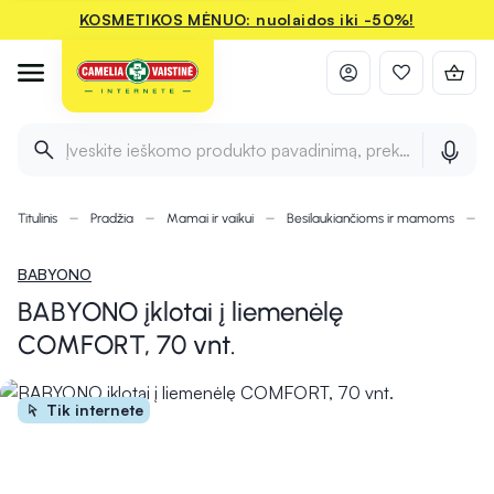
KOSMETIKOS MĖNUO: nuolaidos iki -50%!
Įveskite ieškomo produkto pavadinimą, prekės ženklą ir 
Titulinis
Pradžia
Mamai ir vaikui
Besilaukiančioms ir mamoms
M
BABYONO
BABYONO įklotai į liemenėlę
COMFORT, 70 vnt.
Tik internete