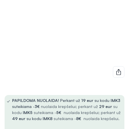
✓
PAPILDOMA NUOLAIDA!
Perkant už
19 eur
su kodu
IMK3
suteikiama -
3€
nuolaida krepšeliui; perkant už
29 eur
su
kodu
IMK5
suteikiama -
5€
nuolaida krepšeliui; perkant už
49 eur
su kodu
IMK8
suteikiama -
8€
nuolaida krepšeliui.