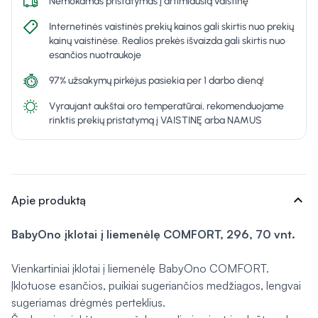
Nemokamas pristatymas į artimiausią vaistinę
Internetinės vaistinės prekių kainos gali skirtis nuo prekių
kainų vaistinėse. Realios prekės išvaizda gali skirtis nuo
esančios nuotraukoje
97% užsakymų pirkėjus pasiekia per 1 darbo dieną!
Vyraujant aukštai oro temperatūrai, rekomenduojame
rinktis prekių pristatymą į VAISTINĘ arba NAMUS
expand_more
Apie produktą
BabyOno įklotai į liemenėlę COMFORT, 296, 70 vnt.
Vienkartiniai įklotai į liemenėlę BabyOno COMFORT.
Įklotuose esančios, puikiai sugeriančios medžiagos, lengvai
sugeriamas drėgmės perteklius.