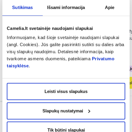
Sutikimas
Išsami informacija
Apie
Camelia.lt svetainėje naudojami slapukai
CANPOL įklotai liemenėlei
CANPOL raminantys
Informuojame, kad šioje svetainėje naudojami slapukai
BABIES ANTI-SLIP, 60 vnt.
liemenėlės įklotai s
(angl. Cookies). Jūs galite pasirinkti sutikti su dalies arba
BABIES, 8 vnt.
visų slapukų naudojimu. Detalesnė informacija, kaip
6,49 €
9,89 €
tvarkome asmens duomenis, pateikiama
Privatumo
taisyklėse
.
% PAPILDOMA NUOLAIDA
% PAPILDOMA NU
Į krepšelį
Į krepšel
Leisti visus slapukus
Slapukų nustatymai
Tik būtini slapukai