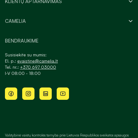
KLIENTŲ APTARNAVIMAS
CAMELIA
BENDRAUKIME
Susisiekite su mumis:
El. p.:
evaistine@camelia.lt
Tel. nr.:
+370 697 03000
I-V 08:00 - 18:00
Valstybinė vaistų kontrolės tarnyba prie Lietuvos Respublikos sveikatos apsaugos