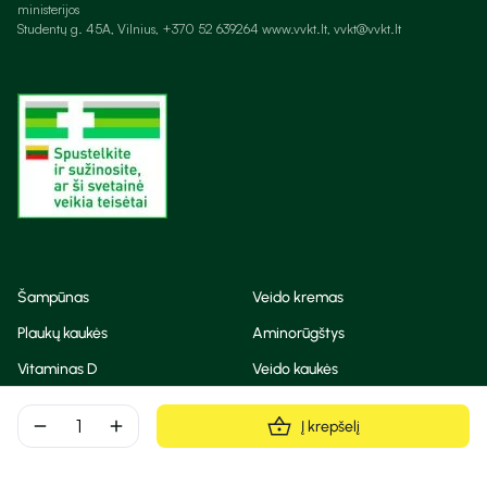
ministerijos
Studentų g. 45A, Vilnius, +370 52 639264 www.vvkt.lt, vvkt@vvkt.lt
Šampūnas
Veido kremas
Plaukų kaukės
Aminorūgštys
Vitaminas D
Veido kaukės
Korėjietiška kosmetika
Eteriniai aliejai
remove
add
Į krepšelį
Dezodorantas
BB ir CC kremas