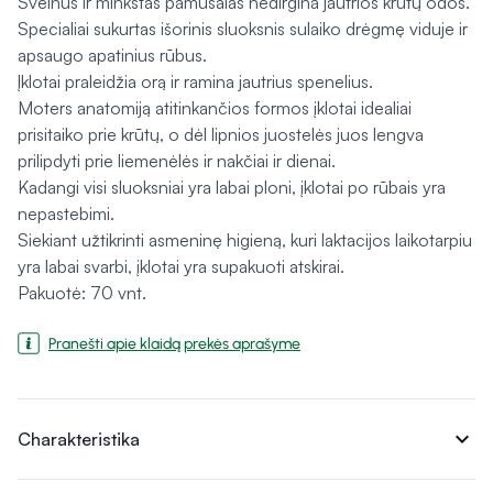
Švelnus ir minkštas pamušalas nedirgina jautrios krūtų odos.
Specialiai sukurtas išorinis sluoksnis sulaiko drėgmę viduje ir
apsaugo apatinius rūbus.
Įklotai praleidžia orą ir ramina jautrius spenelius.
Moters anatomiją atitinkančios formos įklotai idealiai
prisitaiko prie krūtų, o dėl lipnios juostelės juos lengva
prilipdyti prie liemenėlės ir nakčiai ir dienai.
Kadangi visi sluoksniai yra labai ploni, įklotai po rūbais yra
nepastebimi.
Siekiant užtikrinti asmeninę higieną, kuri laktacijos laikotarpiu
yra labai svarbi, įklotai yra supakuoti atskirai.
Pakuotė: 70 vnt.
Pranešti apie klaidą prekės aprašyme
expand_more
Charakteristika