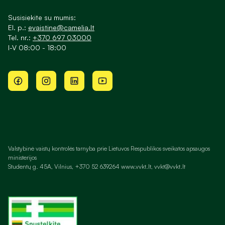
Susisiekite su mumis:
El. p.:
evaistine@camelia.lt
Tel. nr.:
+370 697 03000
I-V 08:00 - 18:00
Valstybinė vaistų kontrolės tarnyba prie Lietuvos Respublikos sveikatos apsaugos
ministerijos
Studentų g. 45A, Vilnius, +370 52 639264 www.vvkt.lt, vvkt@vvkt.lt