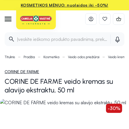
KOSMETIKOS MĖNUO: nuolaidos iki -50%!
Įveskite ieškomo produkto pavadinimą, prekės ženklą ir 
Titulinis
Pradžia
Kosmetika
Veido odos priežiūrai
Veido kremai
CORINE DE FARME
CORINE DE FARME veido kremas su
alavijo ekstraktu, 50 ml
-30%