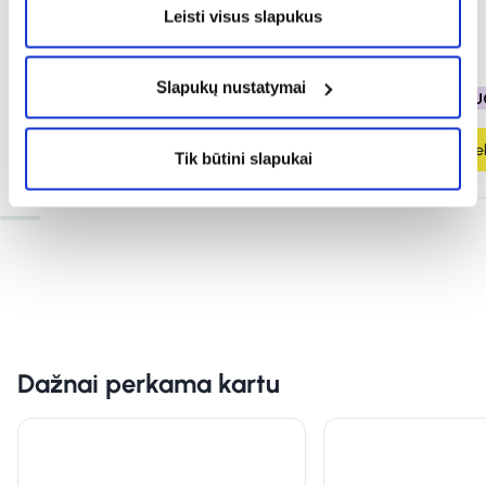
(2)
(1)
Leisti visus slapukus
Įvertinimas 5.0 iš 5
Įvertinimas 5.0 iš 5
2,85 €
5,71 €
2,49 €
4,99 €
Slapukų nustatymai
% PAPILDOMA NUOLAIDA
% PAPILDOMA NU
Į krepšelį
Į krepšel
Tik būtini slapukai
Dažnai perkama kartu