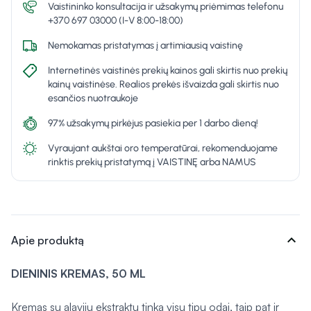
Vaistininko konsultacija ir užsakymų priėmimas telefonu
+370 697 03000 (I-V 8:00-18:00)
Nemokamas pristatymas į artimiausią vaistinę
Internetinės vaistinės prekių kainos gali skirtis nuo prekių
kainų vaistinėse. Realios prekės išvaizda gali skirtis nuo
esančios nuotraukoje
97% užsakymų pirkėjus pasiekia per 1 darbo dieną!
Vyraujant aukštai oro temperatūrai, rekomenduojame
rinktis prekių pristatymą į VAISTINĘ arba NAMUS
expand_more
Apie produktą
DIENINIS KREMAS, 50 ML
Kremas su alavijų ekstraktu tinka visų tipų odai, taip pat ir