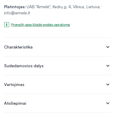
Platintojas:
UAB "Armelė", Kedrų g. 4, Vilnius, Lietuva;
info@armele.lt
Pranešti apie klaidą prekės aprašyme
expand_more
Charakteristika
expand_more
Sudedamosios dalys
expand_more
Vartojimas
expand_more
Atsiliepimai