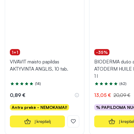
1+1
-35%
VIVAVIT maisto papildas
BIODERMA dušo al
AKTYVINTA ANGLIS, 10 tab.
ATODERM HUILE
1 l
(14)
(62)
Įvertinimas 5.0 iš 5
Įvertinimas 5.0 iš 5
0,89 €
13,05 €
20,09 €
Antra prekė - NEMOKAMAI!
% PAPILDOMA NU
Į krepšelį
Į krepšel