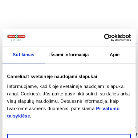
Panašios prekės
Sutikimas
Išsami informacija
Apie
Camelia.lt svetainėje naudojami slapukai
Informuojame, kad šioje svetainėje naudojami slapukai
(angl. Cookies). Jūs galite pasirinkti sutikti su dalies arba
visų slapukų naudojimu. Detalesnė informacija, kaip
tvarkome asmens duomenis, pateikiama
Privatumo
taisyklėse
.
-50%
-50%
DELIA veido kremas DERMO
DELIA micelinis v
SYSTEM, 50 ml
SOOTHING, 500 