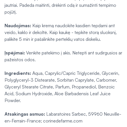
jautriai. Padeda maitinti, drėkinti odą ir sumažinti tempimo
pojūtį.
Naudojimas:
Kaip kremą naudokite kasdien tepdami ant
veido, kaklo ir dekoltė. Kaip kaukę - tepkite storą sluoksnį,
palikite 5 min ir pašalinkite perteklių vatos diskeliu.
Įspėjimai:
Venkite patekimo į akis. Netepti ant sudirgusios ar
pažeistos odos.
Ingredients:
Aqua, Caprylic/Capric Triglyceride, Glycerin,
Polyglyceryl-3 Distearate, Sorbitan Caprylate, Carbomer,
Glyceryl Stearate Citrate, Parfum, Propanediol, Benzoic
Acid, Sodium Hydroxide, Aloe Barbadensis Leaf Juice
Powder.
Atsakingas asmuo:
Labaratoires Sarbec, 59960 Neuville-
en-Ferrain-France; corinedefarme.com