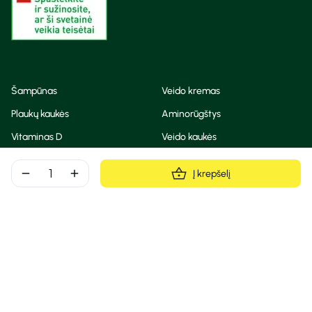
Šampūnas
Veido kremas
Plaukų kaukės
Aminorūgštys
Vitaminas D
Veido kaukės
Korėjietiška kosmetika
Eteriniai aliejai
remove
add
Į krepšelį
Dezodorantas
BB ir CC kremas
Visos teisės saugomos
Privatumo taisyklės
Slapukų politika
© Camelia 2026