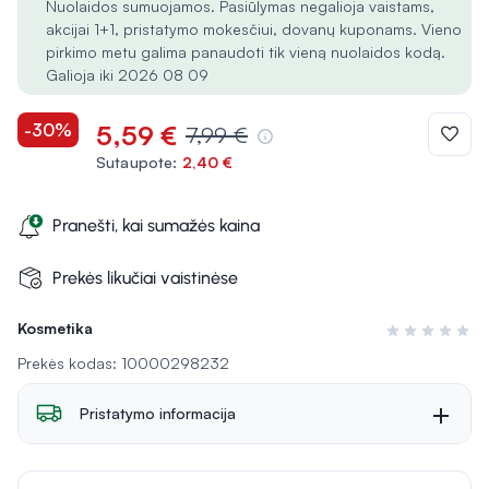
Nuolaidos sumuojamos. Pasiūlymas negalioja vaistams,
akcijai 1+1, pristatymo mokesčiui, dovanų kuponams. Vieno
pirkimo metu galima panaudoti tik vieną nuolaidos kodą.
Galioja iki 2026 08 09
-30%
5,59 €
7,99 €
Sutaupote:
2,40 €
Pranešti, kai sumažės kaina
Prekės likučiai vaistinėse
Kosmetika
Įvertinimas 0 i
Prekės kodas: 10000298232
Pristatymo informacija