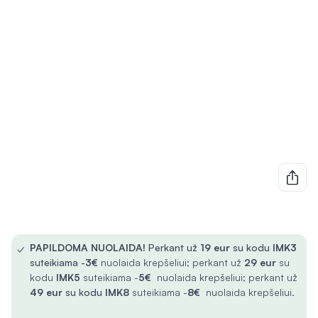
✓
PAPILDOMA NUOLAIDA!
Perkant už
19 eur
su kodu
IMK3
suteikiama -
3€
nuolaida krepšeliui; perkant už
29 eur
su
kodu
IMK5
suteikiama -
5€
nuolaida krepšeliui; perkant už
49 eur
su kodu
IMK8
suteikiama -
8€
nuolaida krepšeliui.