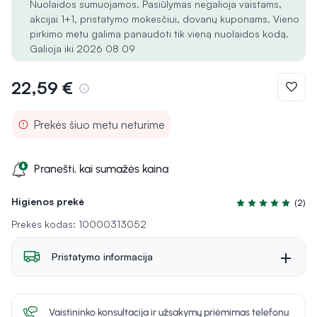
Nuolaidos sumuojamos. Pasiūlymas negalioja vaistams,
akcijai 1+1, pristatymo mokesčiui, dovanų kuponams. Vieno
pirkimo metu galima panaudoti tik vieną nuolaidos kodą.
Galioja iki 2026 08 09
22,59 €
Prekės šiuo metu neturime
Pranešti, kai sumažės kaina
Higienos prekė
(2)
Įvertinimas 5.0 iš
Prekės kodas: 10000313052
Pristatymo informacija
Vaistininko konsultacija ir užsakymų priėmimas telefonu