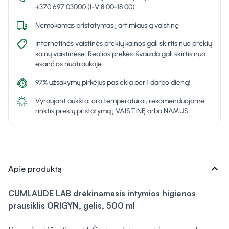
+370 697 03000 (I-V 8:00-18:00)
Nemokamas pristatymas į artimiausią vaistinę
Internetinės vaistinės prekių kainos gali skirtis nuo prekių
kainų vaistinėse. Realios prekės išvaizda gali skirtis nuo
esančios nuotraukoje
97% užsakymų pirkėjus pasiekia per 1 darbo dieną!
Vyraujant aukštai oro temperatūrai, rekomenduojame
rinktis prekių pristatymą į VAISTINĘ arba NAMUS
expand_more
Apie produktą
CUMLAUDE LAB drėkinamasis intymios higienos
prausiklis ORIGYN, gelis, 500 ml