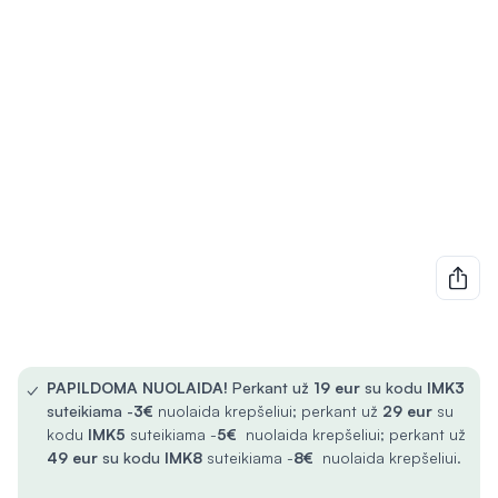
✓
PAPILDOMA NUOLAIDA!
Perkant už
19 eur
su kodu
IMK3
suteikiama -
3€
nuolaida krepšeliui; perkant už
29 eur
su
kodu
IMK5
suteikiama -
5€
nuolaida krepšeliui; perkant už
49 eur
su kodu
IMK8
suteikiama -
8€
nuolaida krepšeliui.