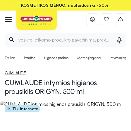
KOSMETIKOS MĖNUO: nuolaidos iki -50%!
Įveskite ieškomo produkto pavadinimą, prekės ženklą ir 
Titulinis
Pradžia
Higienos prekės
Moterų higienai
Intymiai higie
CUMLAUDE
CUMLAUDE intymios higienos
prausiklis ORIGYN, 500 ml
Tik internete