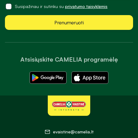
Susipažinau ir sutinku su
privatumo taisyklėmis
Prenumeruoti
Atsisiųskite CAMELIA programėlę
evaistine@camelia.lt