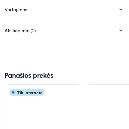
expand_more
Vartojimas
expand_more
Atsiliepimai (2)
Panašios prekės
Tik internete