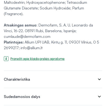
Maltodextrin; Hydroxyacetophenone; Tetrasodium
Glutamate Diacetate; Sodium Hydroxide; Parfum
(Fragrance).
Atsakingas asmuo
: Dermofarm, S. A. U. Leonardo da
Vinci, 16-22. 08191 Rubi, Barselona, Ispanija;
cumlaude@dermofarm.com
Platintojas:
Allium UPI UAB, Kintų g. 11, 09301 Vilnius, 0 5
2699217; info@allium.lt
Pranešti apie klaidą prekės aprašyme
expand_more
Charakteristika
expand_more
Sudedamosios dalys