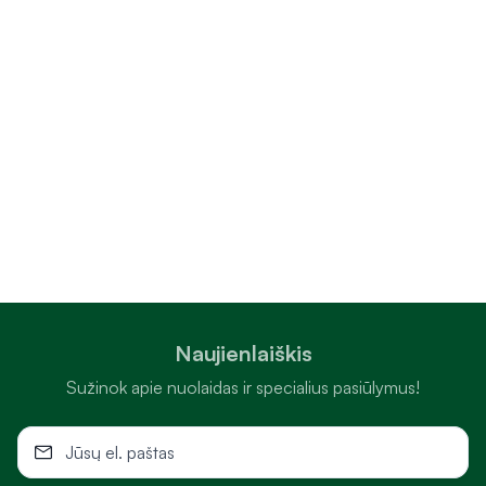
Naujienlaiškis
Sužinok apie nuolaidas ir specialius pasiūlymus!