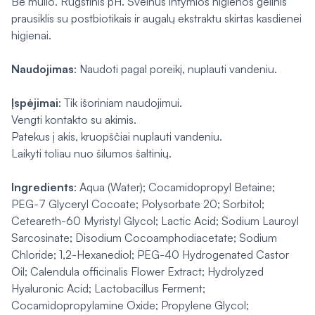
Be muilo. Rūgštinis pH. Švelnus intymios higienos gelinis
prausiklis su postbiotikais ir augalų ekstraktu skirtas kasdienei
higienai.
Naudojimas
: Naudoti pagal poreikį, nuplauti vandeniu.
Įspėjimai
: Tik išoriniam naudojimui.
Vengti kontakto su akimis.
Patekus į akis, kruopščiai nuplauti vandeniu.
Laikyti toliau nuo šilumos šaltinių.
Ingredients
: Aqua (Water); Cocamidopropyl Betaine;
PEG-7 Glyceryl Cocoate; Polysorbate 20; Sorbitol;
Ceteareth-60 Myristyl Glycol; Lactic Acid; Sodium Lauroyl
Sarcosinate; Disodium Cocoamphodiacetate; Sodium
Chloride; 1,2-Hexanediol; PEG-40 Hydrogenated Castor
Oil; Calendula officinalis Flower Extract; Hydrolyzed
Hyaluronic Acid; Lactobacillus Ferment;
Cocamidopropylamine Oxide; Propylene Glycol;