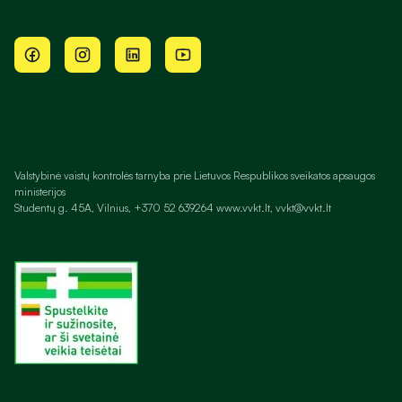
Valstybinė vaistų kontrolės tarnyba prie Lietuvos Respublikos sveikatos apsaugos
ministerijos
Studentų g. 45A, Vilnius, +370 52 639264 www.vvkt.lt, vvkt@vvkt.lt