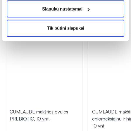
Slapukų nustatymai
Dažnai perkama kartu
Tik būtini slapukai
CUMLAUDE makšties ovulės
CUMLAUDE makštie
PREBIOTIC, 10 vnt.
chlorheksidinu ir h
10 vnt.