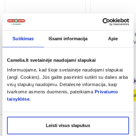
DR.SODA intymios higienos
BIONIKE intymios 
Sutikimas
Išsami informacija
Apie
prausiklis DAILY CARE, 400 ml
prausiklis TRIDER
PH 3,5, 250 ml
Camelia.lt svetainėje naudojami slapukai
3,98 €
11,49 €
Informuojame, kad šioje svetainėje naudojami slapukai
(angl. Cookies). Jūs galite pasirinkti sutikti su dalies arba
% PAPILDOMA NUOLAIDA
% PAPILDOMA NU
visų slapukų naudojimu. Detalesnė informacija, kaip
tvarkome asmens duomenis, pateikiama
Privatumo
Į krepšelį
Į krepšel
taisyklėse
.
Leisti visus slapukus