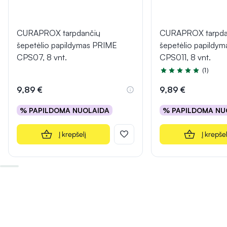
CURAPROX tarpdančių
CURAPROX tarpda
šepetėlio papildymas PRIME
šepetėlio papildy
CPS07, 8 vnt.
CPS011, 8 vnt.
(1)
Įvertinimas 5.0 iš 5
9,89 €
9,89 €
% PAPILDOMA NUOLAIDA
% PAPILDOMA NU
Į krepšelį
Į krepšel