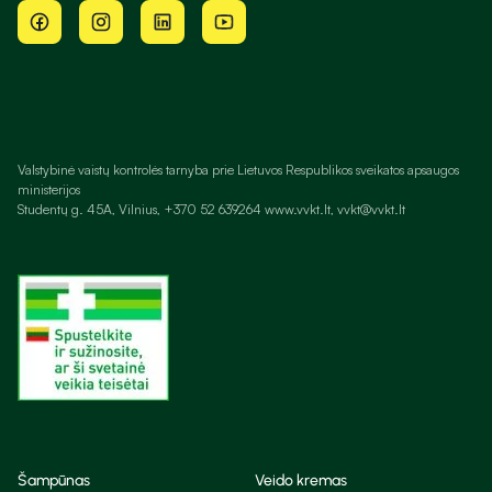
Valstybinė vaistų kontrolės tarnyba prie Lietuvos Respublikos sveikatos apsaugos
ministerijos
Studentų g. 45A, Vilnius, +370 52 639264 www.vvkt.lt, vvkt@vvkt.lt
Šampūnas
Veido kremas