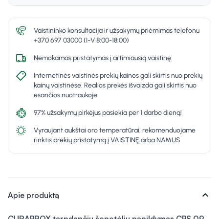
Vaistininko konsultacija ir užsakymų priėmimas telefonu
+370 697 03000 (I-V 8:00-18:00)
Nemokamas pristatymas į artimiausią vaistinę
Internetinės vaistinės prekių kainos gali skirtis nuo prekių
kainų vaistinėse. Realios prekės išvaizda gali skirtis nuo
esančios nuotraukoje
97% užsakymų pirkėjus pasiekia per 1 darbo dieną!
Vyraujant aukštai oro temperatūrai, rekomenduojame
rinktis prekių pristatymą į VAISTINĘ arba NAMUS
expand_more
Apie produktą
CURAPROX tarpdančių šepetėlių papildymas CPS 09,