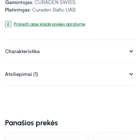
Gamintojas
: CURADEN SWISS.
Platintojas
: Curaden Baltic UAB
Pranešti apie klaidą prekės aprašyme
expand_more
Charakteristika
expand_more
Atsiliepimai (1)
Panašios prekės