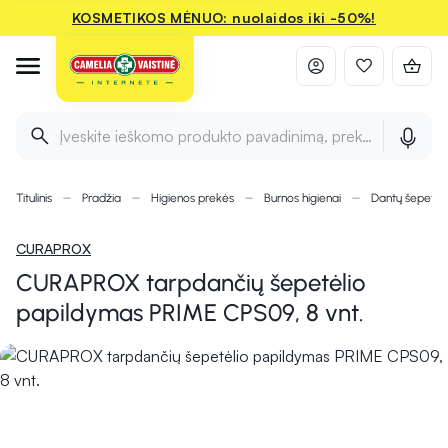
KOSMETIKOS MĖNUO: nuolaidos iki -50%!
Įveskite ieškomo produkto pavadinimą, prekės ženklą ir 
Titulinis
Pradžia
Higienos prekės
Burnos higienai
Dantų šepetėli
CURAPROX
CURAPROX tarpdančių šepetėlio
papildymas PRIME CPS09, 8 vnt.