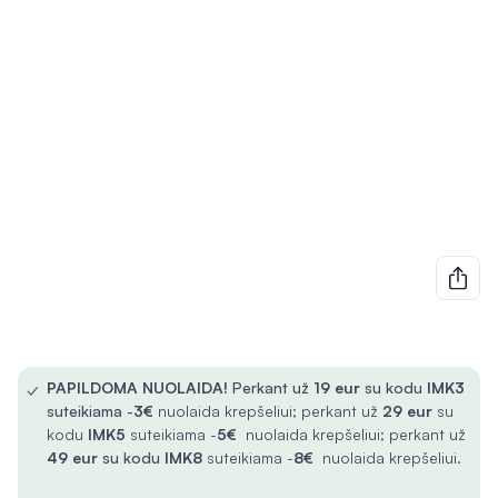
✓
PAPILDOMA NUOLAIDA!
Perkant už
19 eur
su kodu
IMK3
suteikiama -
3€
nuolaida krepšeliui; perkant už
29 eur
su
kodu
IMK5
suteikiama -
5€
nuolaida krepšeliui; perkant už
49 eur
su kodu
IMK8
suteikiama -
8€
nuolaida krepšeliui.