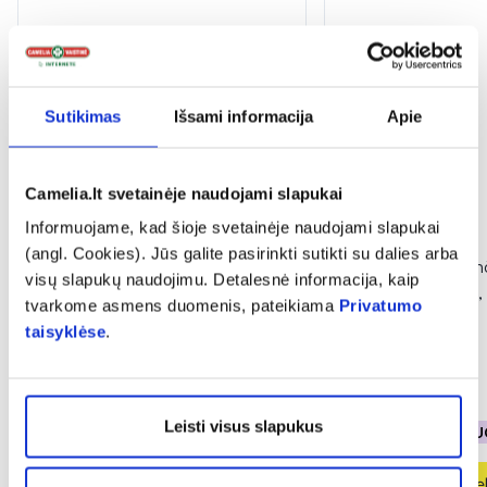
Sutikimas
Išsami informacija
Apie
Camelia.lt svetainėje naudojami slapukai
Informuojame, kad šioje svetainėje naudojami slapukai
(angl. Cookies). Jūs galite pasirinkti sutikti su dalies arba
NORDICS tarpdančių šepetėliai,
NORDICS tarpdanči
visų slapukų naudojimu. Detalesnė informacija, kaip
0,4 mm, L formos, 6 vnt.
0,4 mm, L formos, 
tvarkome asmens duomenis, pateikiama
Privatumo
taisyklėse
.
(1)
(1)
Įvertinimas 5.0 iš 5
Įvertinimas 5.0 iš 5
3,70 €
5,59 €
Leisti visus slapukus
% PAPILDOMA NUOLAIDA
% PAPILDOMA NU
Į krepšelį
Į krepšel