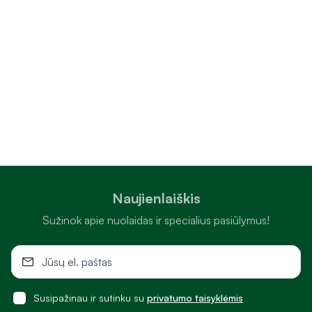
Naujienlaiškis
Sužinok apie nuolaidas ir specialius pasiūlymus!
Susipažinau ir sutinku su
privatumo taisyklėmis