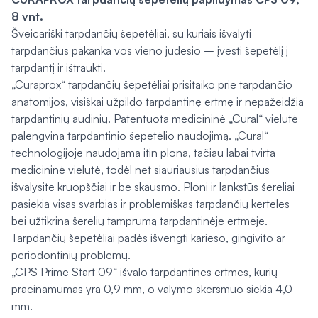
8 vnt.
Šveicariški tarpdančių šepetėliai, su kuriais išvalyti
tarpdančius pakanka vos vieno judesio – įvesti šepetėlį į
tarpdantį ir ištraukti.
„Curaprox“ tarpdančių šepetėliai prisitaiko prie tarpdančio
anatomijos, visiškai užpildo tarpdantinę ertmę ir nepažeidžia
tarpdantinių audinių. Patentuota medicininė „Cural“ vielutė
palengvina tarpdantinio šepetėlio naudojimą. „Cural“
technologijoje naudojama itin plona, tačiau labai tvirta
medicininė vielutė, todėl net siauriausius tarpdančius
išvalysite kruopščiai ir be skausmo. Ploni ir lankstūs šereliai
pasiekia visas svarbias ir problemiškas tarpdančių kerteles
bei užtikrina šerelių tamprumą tarpdantinėje ertmėje.
Tarpdančių šepetėliai padės išvengti karieso, gingivito ar
periodontinių problemų.
„CPS Prime Start 09“ išvalo tarpdantines ertmes, kurių
praeinamumas yra 0,9 mm, o valymo skersmuo siekia 4,0
mm.