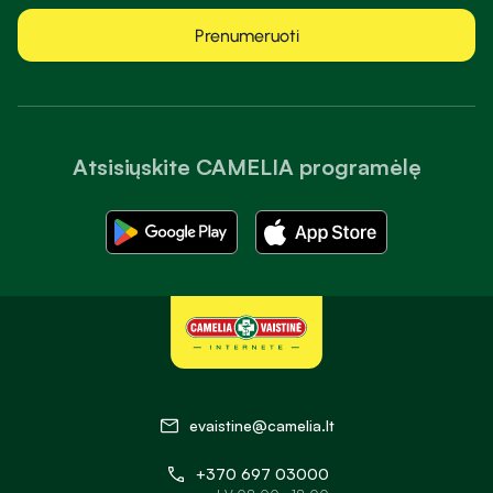
Prenumeruoti
Atsisiųskite CAMELIA programėlę
evaistine@camelia.lt
+370 697 03000