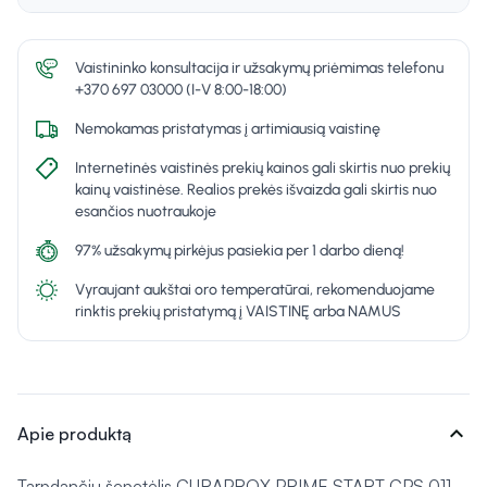
Vaistininko konsultacija ir užsakymų priėmimas telefonu
+370 697 03000 (I-V 8:00-18:00)
Nemokamas pristatymas į artimiausią vaistinę
Internetinės vaistinės prekių kainos gali skirtis nuo prekių
kainų vaistinėse. Realios prekės išvaizda gali skirtis nuo
esančios nuotraukoje
97% užsakymų pirkėjus pasiekia per 1 darbo dieną!
Vyraujant aukštai oro temperatūrai, rekomenduojame
rinktis prekių pristatymą į VAISTINĘ arba NAMUS
expand_more
Apie produktą
Tarpdančių šepetėlis CURAPROX PRIME START CPS 011,