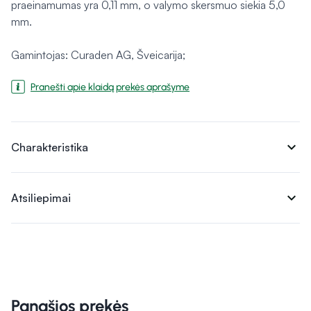
praeinamumas yra 0,11 mm, o valymo skersmuo siekia 5,0
mm.
Gamintojas: Curaden AG, Šveicarija;
Pranešti apie klaidą prekės aprašyme
expand_more
Charakteristika
expand_more
Atsiliepimai
Panašios prekės