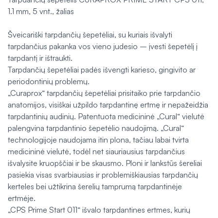
1.1 mm, 5 vnt., žalias
Šveicariški tarpdančių šepetėliai, su kuriais išvalyti
tarpdančius pakanka vos vieno judesio – įvesti šepetėlį į
tarpdantį ir ištraukti.
Tarpdančių šepetėliai padės išvengti karieso, gingivito ar
periodontinių problemų.
„Curaprox“ tarpdančių šepetėliai prisitaiko prie tarpdančio
anatomijos, visiškai užpildo tarpdantinę ertmę ir nepažeidžia
tarpdantinių audinių. Patentuota medicininė „Cural“ vielutė
palengvina tarpdantinio šepetėlio naudojimą. „Cural“
technologijoje naudojama itin plona, tačiau labai tvirta
medicininė vielutė, todėl net siauriausius tarpdančius
išvalysite kruopščiai ir be skausmo. Ploni ir lankstūs šereliai
pasiekia visas svarbiausias ir problemiškiausias tarpdančių
kerteles bei užtikrina šerelių tamprumą tarpdantinėje
ertmėje.
„CPS Prime Start 011“ išvalo tarpdantines ertmes, kurių