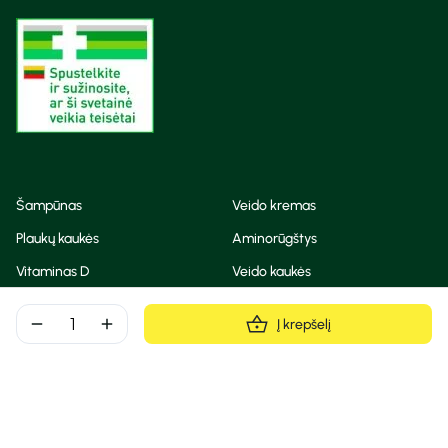
Šampūnas
Veido kremas
Plaukų kaukės
Aminorūgštys
Vitaminas D
Veido kaukės
Korėjietiška kosmetika
Eteriniai aliejai
remove
add
Į krepšelį
Dezodorantas
BB ir CC kremas
Visos teisės saugomos
Privatumo taisyklės
Slapukų politika