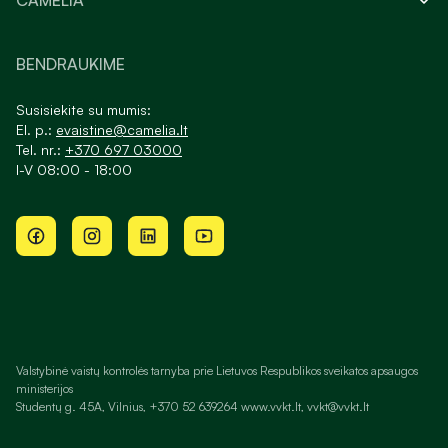
CAMELIA
BENDRAUKIME
Susisiekite su mumis:
El. p.:
evaistine@camelia.lt
Tel. nr.:
+370 697 03000
I-V 08:00 - 18:00
Valstybinė vaistų kontrolės tarnyba prie Lietuvos Respublikos sveikatos apsaugos
ministerijos
Studentų g. 45A, Vilnius, +370 52 639264 www.vvkt.lt, vvkt@vvkt.lt