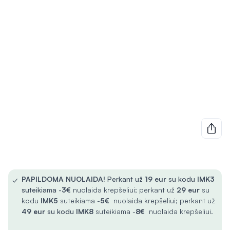
✓
PAPILDOMA NUOLAIDA!
Perkant už
19 eur
su kodu
IMK3
suteikiama -
3€
nuolaida krepšeliui; perkant už
29 eur
su
kodu
IMK5
suteikiama -
5€
nuolaida krepšeliui; perkant už
49 eur
su kodu
IMK8
suteikiama -
8€
nuolaida krepšeliui.