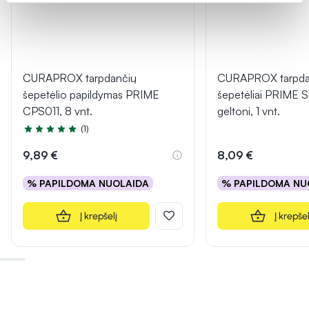
CURAPROX tarpdančių
CURAPROX tarpda
šepetėlio papildymas PRIME
šepetėliai PRIME
CPS011, 8 vnt.
geltoni, 1 vnt.
(1)
Įvertinimas 5.0 iš 5
9,89 €
8,09 €
% PAPILDOMA NUOLAIDA
% PAPILDOMA NU
Į krepšelį
Į krepšel