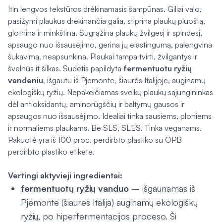
Itin lengvos tekstūros drėkinamasis šampūnas. Giliai valo,
pasižymi plaukus drėkinančia galia, stiprina plaukų pluoštą,
glotnina ir minkština. Sugrąžina plaukų žvilgesį ir spindesį,
apsaugo nuo išsausėjimo, gerina jų elastingumą, palengvina
šukavimą, neapsunkina. Plaukai tampa tvirti, žvilgantys ir
švelnūs it šilkas. Sudėtis papildyta
fermentuotu ryžių
vandeniu
, išgautu iš Pjemonte, šiaurės Italijoje, auginamų
ekologiškų ryžių. Nepakeičiamas sveikų plaukų sąjungininkas
dėl antioksidantų, aminorūgščių ir baltymų gausos ir
apsaugos nuo išsausėjimo. Idealiai tinka sausiems, ploniems
ir normaliems plaukams. Be SLS, SLES. Tinka veganams.
Pakuotė yra iš 100 proc. perdirbto plastiko su OPB
perdirbto plastiko etikete.
Vertingi aktyvieji ingredientai:
fermentuotų ryžių vanduo
– išgaunamas iš
Pjemonte (šiaurės Italija) auginamų ekologiškų
ryžių, po hiperfermentacijos proceso. Ši