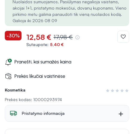
Nuolaidos sumuojamos. Pasiūlymas negalioja vaistams,
akcijai 1+1, pristatymo mokesčiui, dovanų kuponams. Vieno
pirkimo metu galima panaudoti tik vieną nuolaidos kodą.
Galioja iki 2026 08 09
-30%
12,58 €
17,98 €
Sutaupote:
5,40 €
Pranešti, kai sumažės kaina
Prekės likučiai vaistinėse
Kosmetika
Įvertinimas 0 i
Prekės kodas: 10000293974
Pristatymo informacija