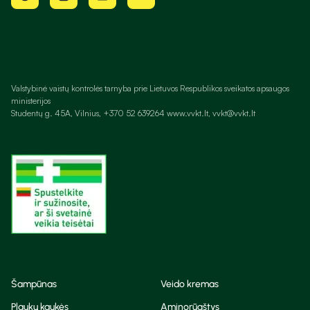
Valstybinė vaistų kontrolės tarnyba prie Lietuvos Respublikos sveikatos apsaugos
ministerijos
Studentų g. 45A, Vilnius, +370 52 639264 www.vvkt.lt, vvkt@vvkt.lt
Šampūnas
Veido kremas
Plaukų kaukės
Aminorūgštys