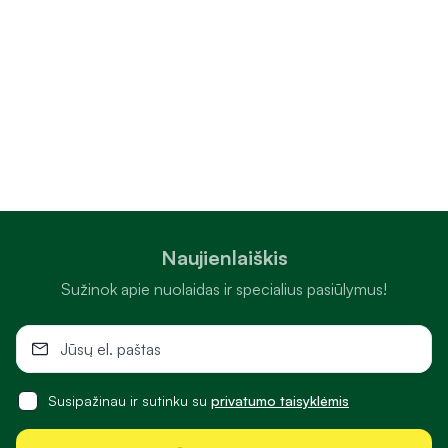
Naujienlaiškis
Sužinok apie nuolaidas ir specialius pasiūlymus!
Susipažinau ir sutinku su
privatumo taisyklėmis