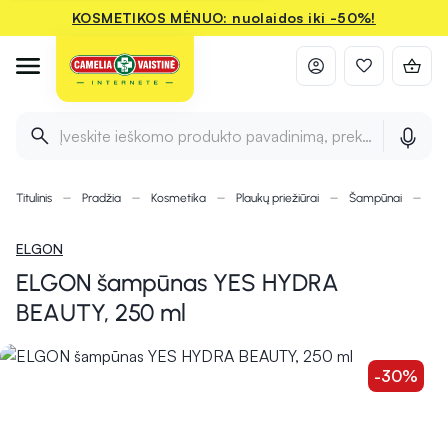
KOSMETIKOS MĖNUO: nuolaidos iki -50%!
Įveskite ieškomo produkto pavadinimą, prekės ženklą ir 
Titulinis
Pradžia
Kosmetika
Plaukų priežiūrai
Šampūnai
EL
ELGON
ELGON šampūnas YES HYDRA
BEAUTY, 250 ml
-30%