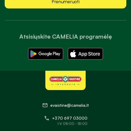
Prenumeruoti
Atsisiųskite CAMELIA programėlę
evaistine@camelia.lt
+370 697 03000
I-V 08:00 - 18:00