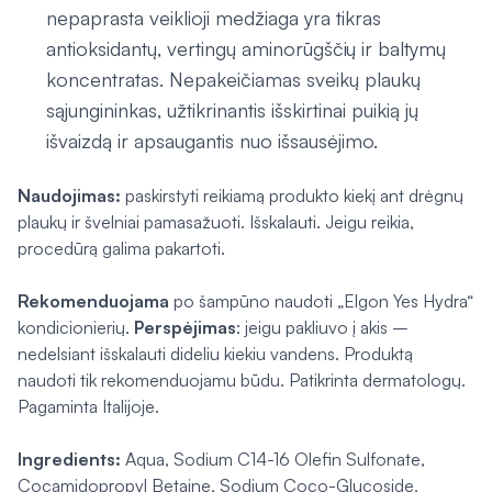
nepaprasta veiklioji medžiaga yra tikras
antioksidantų, vertingų aminorūgščių ir baltymų
koncentratas. Nepakeičiamas sveikų plaukų
sąjungininkas, užtikrinantis išskirtinai puikią jų
išvaizdą ir apsaugantis nuo išsausėjimo.
Naudojimas:
paskirstyti reikiamą produkto kiekį ant drėgnų
plaukų ir švelniai pamasažuoti. Išskalauti. Jeigu reikia,
procedūrą galima pakartoti.
Rekomenduojama
po šampūno naudoti „Elgon Yes Hydra“
kondicionierių.
Perspėjimas
: jeigu pakliuvo į akis –
nedelsiant išskalauti dideliu kiekiu vandens. Produktą
naudoti tik rekomenduojamu būdu. Patikrinta dermatologų.
Pagaminta Italijoje.
Ingredients:
Aqua, Sodium C14-16 Olefin Sulfonate,
Cocamidopropyl Betaine, Sodium Coco-Glucoside,