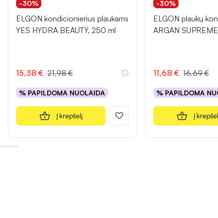
-30%
-30%
ELGON kondicionierius plaukams
ELGON plaukų kond
YES HYDRA BEAUTY, 250 ml
ARGAN SUPREME,
15,38 €
21,98 €
11,68 €
16,69 €
% PAPILDOMA NUOLAIDA
% PAPILDOMA NU
Į krepšelį
Į krepšel