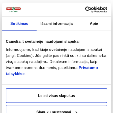
expand_more
Sudedamosios dalys
Sutikimas
Išsami informacija
Apie
expand_more
Vartojimas
Camelia.lt svetainėje naudojami slapukai
Informuojame, kad šioje svetainėje naudojami slapukai
expand_more
Atsiliepimai
(angl. Cookies). Jūs galite pasirinkti sutikti su dalies arba
visų slapukų naudojimu. Detalesnė informacija, kaip
tvarkome asmens duomenis, pateikiama
Privatumo
taisyklėse
.
Panašios prekės
Leisti visus slapukus
Slapukų nustatymai