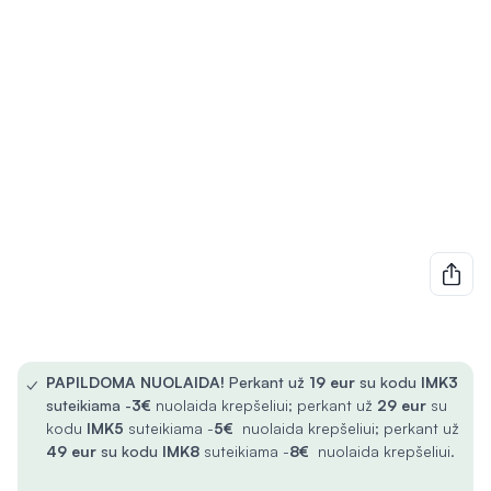
✓
PAPILDOMA NUOLAIDA!
Perkant už
19 eur
su kodu
IMK3
suteikiama -
3€
nuolaida krepšeliui; perkant už
29 eur
su
kodu
IMK5
suteikiama -
5€
nuolaida krepšeliui; perkant už
49 eur
su kodu
IMK8
suteikiama -
8€
nuolaida krepšeliui.