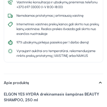
Vaistininko konsultacija ir užsakymų priėmimas telefonu
+370 697 03000 (I-V 8:00-18:00)
Nemokamas pristatymas į artimiausią vaistinę
Internetinės vaistinės prekių kainos gali skirtis nuo prekių
kainų vaistinėse. Realios prekės išvaizda gali skirtis nuo
esančios nuotraukoje
97% užsakymų pirkėjus pasiekia per 1 darbo dieną!
Vyraujant aukštai oro temperatūrai, rekomenduojame
rinktis prekių pristatymą į VAISTINĘ arba NAMUS
expand_more
Apie produktą
ELGON
YES HYDRA drėkinamasis šampūnas
BEAUTY
SHAMPOO
, 250 ml