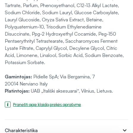
Tartrate, Parfum, Phenoxyethanol, C12-13 Alkyl Lactate,
Sodium Chloride, Sodium Lauryl, Glucose Carboxylate,
Lauryl Glucoside, Oryza Sativa Extract, Betaine,
Polyquaternium-10, Trisodium Ethylenediamine
Disuccinate, Ppg-2 Hydroxyethyl Cocamide, Peg-150
Pentaerythrityl Tetrastearate, Saccharomyces Ferment
Lysate Filtrate, Caprylyl Glycol, Decylene Glycol, Citric
Acid, Limonene, Linalool, Sorbic Acid, Sodium Benzoate,
Potassium Sorbate.
Gamintojas:
Pidielle SpA; Via Bergamina, 7
20014 Nerviano Italy
Platintojas:
UAB „Itališki aksesuarai“, Vilnius, Lietuva.
Pranešti apie klaidą prekės aprašyme
expand_more
Charakteristika