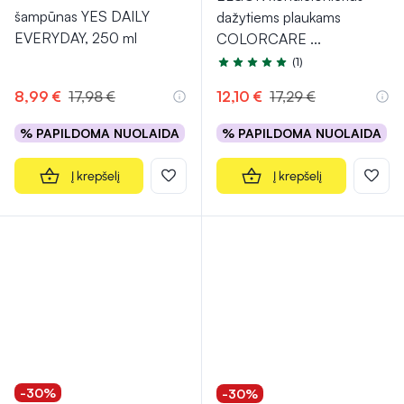
šampūnas YES DAILY
dažytiems plaukams
EVERYDAY, 250 ml
COLORCARE
...
(1)
Įvertinimas 5.0 iš 5
8,99 €
17,98 €
12,10 €
17,29 €
% PAPILDOMA NUOLAIDA
% PAPILDOMA NUOLAIDA
Į krepšelį
Į krepšelį
-30%
-30%