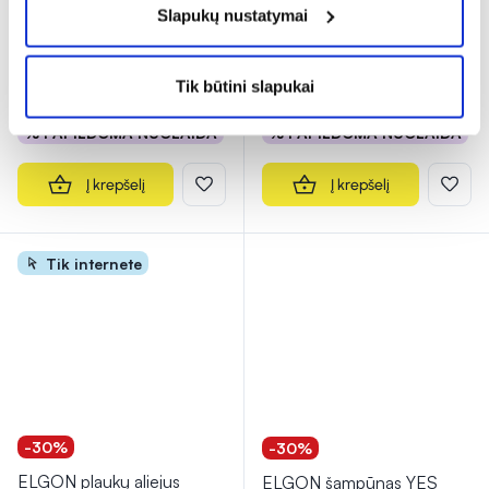
Slapukų nustatymai
250 ml
ANTI-HAIR LOSS
...
(1)
Įvertinimas 5.0 iš 5
Tik būtini slapukai
11,33 €
16,19 €
32,54 €
46,49 €
% PAPILDOMA NUOLAIDA
% PAPILDOMA NUOLAIDA
Į krepšelį
Į krepšelį
Tik internete
-30%
-30%
ELGON plaukų aliejus
ELGON šampūnas YES