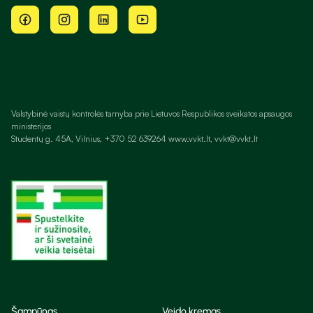
Valstybinė vaistų kontrolės tarnyba prie Lietuvos Respublikos sveikatos apsaugos
ministerijos
Studentų g. 45A, Vilnius, +370 52 639264 www.vvkt.lt, vvkt@vvkt.lt
Šampūnas
Veido kremas