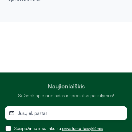
Naujienlaiškis
Sužinok apie nuolaidas ir specialius pasiūlymus!
Susipažinau ir sutinku su
privatumo taisyklėmis