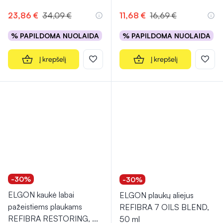
Įvertinimas 4.5 iš 5
23,86 €
34,09 €
11,68 €
16,69 €
% PAPILDOMA NUOLAIDA
% PAPILDOMA NUOLAIDA
Į krepšelį
Į krepšelį
-30%
-30%
ELGON kaukė labai
ELGON plaukų aliejus
pažeistiems plaukams
REFIBRA 7 OILS BLEND,
REFIBRA RESTORING,
...
50 ml