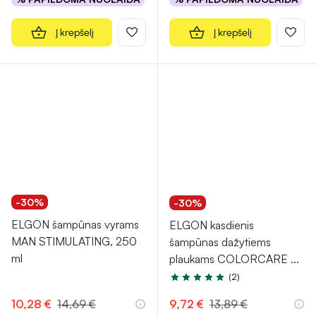
Į krepšelį
Į krepšelį
-30%
-30%
ELGON šampūnas vyrams
ELGON kasdienis
MAN STIMULATING, 250
šampūnas dažytiems
ml
plaukams COLORCARE
...
(2)
Įvertinimas 5.0 iš 5
10,28 €
14,69 €
9,72 €
13,89 €