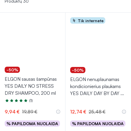
Produktų 30
Tik internete
-50%
-50%
ELGON sausas šampūnas
ELGON nenuplaunamas
YES DAILY NO STRESS
kondicionierius plaukams
DRY SHAMPOO, 200 ml
YES DAILY DAY BY DAY
...
(1)
Įvertinimas 5.0 iš 5
9,94 €
19,89 €
12,74 €
25,48 €
% PAPILDOMA NUOLAIDA
% PAPILDOMA NUOLAIDA