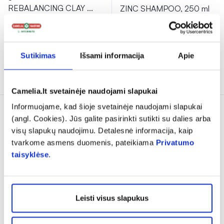
REBALANCING CLAY
...
ZINC SHAMPOO, 250 ml
11,05 €
15,79 €
11,33 €
16,19 €
% PAPILDOMA NUOLAIDA
% PAPILDOMA NUOLAIDA
Sutikimas
Išsami informacija
Apie
Į krepšelį
Į krepšelį
Camelia.lt svetainėje naudojami slapukai
Informuojame, kad šioje svetainėje naudojami slapukai
(angl. Cookies). Jūs galite pasirinkti sutikti su dalies arba
visų slapukų naudojimu. Detalesnė informacija, kaip
tvarkome asmens duomenis, pateikiama
Privatumo
taisyklėse
.
-30%
-30%
Leisti visus slapukus
ELGON šampūnas
ELGON plaukų losjonas
PRIMARIA STIMULATING,
PRIMARIA STIMULATING