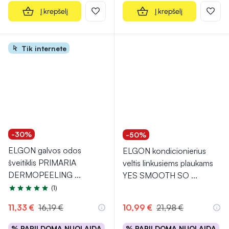
Į krepšelį
Į krepšelį
Tik internete
-30%
-50%
ELGON galvos odos
ELGON kondicionierius
šveitiklis PRIMARIA
veltis linkusiems plaukams
DERMOPEELING
...
YES SMOOTH SO
...
(1)
Įvertinimas 5.0 iš 5
11,33 €
16,19 €
10,99 €
21,98 €
% PAPILDOMA NUOLAIDA
% PAPILDOMA NUOLAIDA