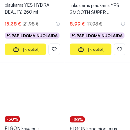
plaukams YES HYDRA
linkusiems plaukams YES
BEAUTY, 250 ml
SMOOTH SUPER
...
15,38 €
21,98 €
8,99 €
17,98 €
% PAPILDOMA NUOLAIDA
% PAPILDOMA NUOLAIDA
Į krepšelį
Į krepšelį
-50%
-30%
ELGON kasdienis
ELGON kondicionierius