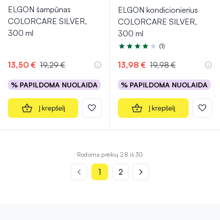
ELGON šampūnas
ELGON kondicionierius
COLORCARE SILVER,
COLORCARE SILVER,
300 ml
300 ml
(1)
Įvertinimas 4.0 iš 5
13,50 €
19,29 €
13,98 €
19,98 €
% PAPILDOMA NUOLAIDA
% PAPILDOMA NUOLAIDA
Į krepšelį
Į krepšelį
Rodoma prekių 28 iš 30
1
2