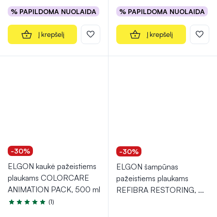
% PAPILDOMA NUOLAIDA
% PAPILDOMA NUOLAIDA
Į krepšelį
Į krepšelį
-30%
-30%
ELGON kaukė pažeistiems
ELGON šampūnas
plaukams COLORCARE
pažeistiems plaukams
ANIMATION PACK, 500 ml
REFIBRA RESTORING,
...
(1)
Įvertinimas 5.0 iš 5