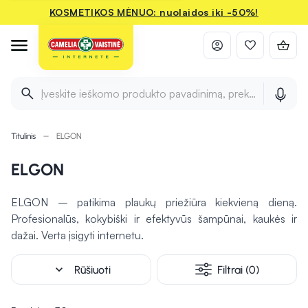
KOSMETIKOS MĖNUO: nuolaidos iki -50%!
Įveskite ieškomo produkto pavadinimą, prekės ženklą ir 
Titulinis
ELGON
ELGON
ELGON – patikima plaukų priežiūra kiekvieną dieną.
Profesionalūs, kokybiški ir efektyvūs šampūnai, kaukės ir
dažai. Verta įsigyti internetu.
expand_more
Rūšiuoti
Filtrai (0)