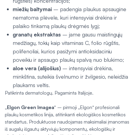
rūgšties) koncentracijos;
miežių baltymai
– padengia plaukus apsaugine
nematoma plėvele, kuri intensyviai drėkina ir
palaiko tinkamą plaukų drėgmės lygį;
granatų ekstraktas
– jame gausu maistingųjų
medžiagų, tokių kaip vitaminas C, folio rūgštis,
polifenoliai, kurios pasižymi antioksidaciniu
poveikiu ir apsaugo plaukų spalvą nuo blukimo;
aloe vera (alijošius)
– intensyviai drėkina,
minkština, suteikia švelnumo ir žvilgesio, neleidžia
plaukams veltis.
Patikrinta dermatologų. Pagaminta Italijoje.
„Elgon Green Imagea“
– pirmoji „Elgon“ profesionali
plaukų kosmetikos linija, atitinkanti ekologiškos kosmetikos
standartus. Produktuose naudojamas maksimaliai įmanomas
iš augalų išgautų aktyviųjų komponentų, ekologiškų ir