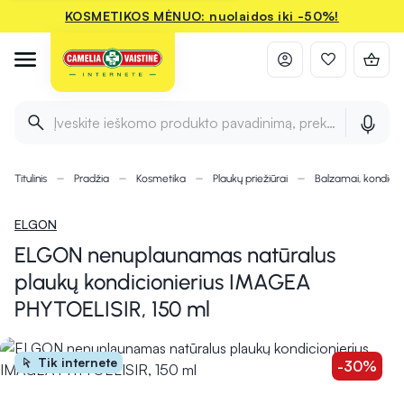
KOSMETIKOS MĖNUO: nuolaidos iki -50%!
Įveskite ieškomo produkto pavadinimą, prekės ženklą ir 
Titulinis
Pradžia
Kosmetika
Plaukų priežiūrai
Balzamai, kondicion
ELGON
ELGON nenuplaunamas natūralus
plaukų kondicionierius IMAGEA
PHYTOELISIR, 150 ml
Tik internete
-30%