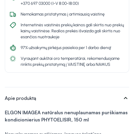
+370 697 03000 (I-V 8:00-18:00)
Nemokamas pristatymas į artimiausią vaistinę
Internetinės vaistinės prekių kainos gali skirtis nuo prekių
kainų vaistinėse. Realios prekės išvaizda gali skirtis nuo
esančios nuotraukoje
97% užsakymų pirkėjus pasiekia per 1 darbo dieną!
Vyraujant aukštai oro temperatūrai, rekomenduojame
rinktis prekių pristatymą į VAISTINĘ arba NAMUS
expand_more
Apie produktą
ELGON IMAGEA natūralus nenuplaunamas purškiamas
kondicionierius PHYTOELISIR, 150 ml