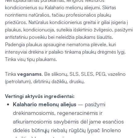
Nenuplaunamas purškiamas, lengvos tekstūros
kondicionierius su Kalahario melionų aliejumi. Skirtas
norintiems natūralios, tačiau profesionalios plaukų
priežiūros. Natūralus kondicionierius greitai ir giliai įsigeria į
plaukus, kondicionuoja, suteikia išskirtinio žvilgesio, pasižymi
antistatiniu poveikiu bei neleidžia plaukams šiauštis.
Padengia plaukus apsaugine nematoma plėvele, kuri
intensyviai drėkina ir palaiko tinkamą plaukų drėgmės lygį.
Tinka visų tipų plaukams.
Tinka
veganams
. Be silikonų, SLS, SLES, PEG, vazelino
(petrolatum), dirbtinių dažiklių, druskų.
Vertingi aktyvūs ingredientai:
Kalahario melionų aliejus
– pasižymi
drėkinamosiomis, regeneracinėmis ir
atkuriamosiomis savybėmis dėl jame esančios
didelės būtinųjų riebalų rūgščių (ypač linoleno