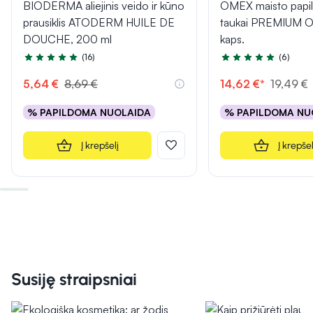
BIODERMA aliejinis veido ir kūno
OMEX maisto papil
prausiklis ATODERM HUILE DE
taukai PREMIUM 
DOUCHE, 200 ml
kaps.
(16)
(6)
Įvertinimas 4.9 iš 5
Įvertinimas 5.0 iš 5
5,64 €
8,69 €
14,62 €*
19,49 €
% PAPILDOMA NUOLAIDA
% PAPILDOMA NU
Į krepšelį
Į krepšel
Susiję straipsniai