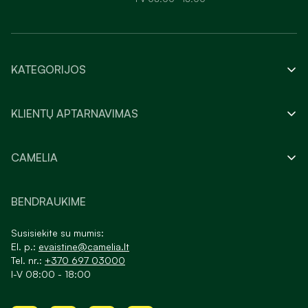
KATEGORIJOS
KLIENTŲ APTARNAVIMAS
CAMELIA
BENDRAUKIME
Susisiekite su mumis:
El. p.:
evaistine@camelia.lt
Tel. nr.:
+370 697 03000
I-V 08:00 - 18:00