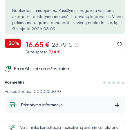
Nuolaidos sumuojamos. Pasiūlymas negalioja vaistams,
akcijai 1+1, pristatymo mokesčiui, dovanų kuponams. Vieno
pirkimo metu galima panaudoti tik vieną nuolaidos kodą.
Galioja iki 2026 08 09
-30%
16,65 €
23,79 €
Sutaupote:
7,14 €
Pranešti, kai sumažės kaina
Kosmetika
Įvertinimas 0 i
Prekės kodas: 10000223070
Pristatymo informacija
Vaistininko konsultacija ir užsakymų priėmimas telefonu