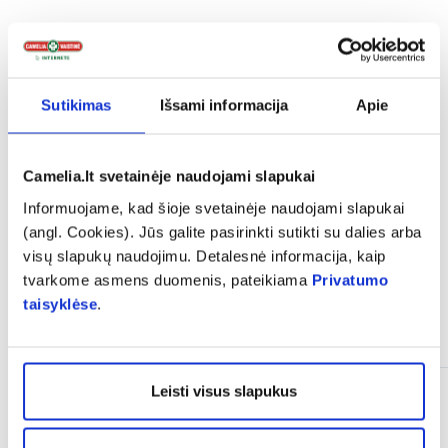
expand_more
Sudedamosios dalys
expand_more
Sutikimas
Išsami informacija
Apie
Vartojimas
Camelia.lt svetainėje naudojami slapukai
expand_more
Atsiliepimai
Informuojame, kad šioje svetainėje naudojami slapukai
(angl. Cookies). Jūs galite pasirinkti sutikti su dalies arba
visų slapukų naudojimu. Detalesnė informacija, kaip
tvarkome asmens duomenis, pateikiama
Privatumo
taisyklėse
.
Panašios prekės
Leisti visus slapukus