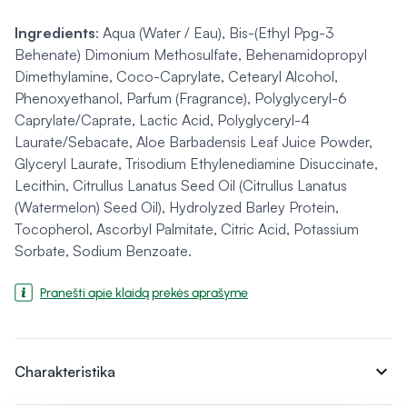
Ingredients
:
Aqua (Water / Eau), Bis-(Ethyl Ppg-3
Behenate) Dimonium Methosulfate, Behenamidopropyl
Dimethylamine, Coco-Caprylate, Cetearyl Alcohol,
Phenoxyethanol, Parfum (Fragrance), Polyglyceryl-6
Caprylate/Caprate, Lactic Acid, Polyglyceryl-4
Laurate/Sebacate, Aloe Barbadensis Leaf Juice Powder,
Glyceryl Laurate, Trisodium Ethylenediamine Disuccinate,
Lecithin, Citrullus Lanatus Seed Oil (Citrullus Lanatus
(Watermelon) Seed Oil), Hydrolyzed Barley Protein,
Tocopherol, Ascorbyl Palmitate, Citric Acid, Potassium
Sorbate, Sodium Benzoate.
Pranešti apie klaidą prekės aprašyme
expand_more
Charakteristika