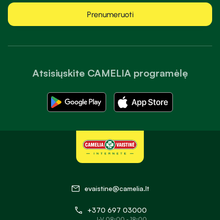
Prenumeruoti
Atsisiųskite CAMELIA programėlę
evaistine@camelia.lt
+370 697 03000
I-V 08:00 - 18:00