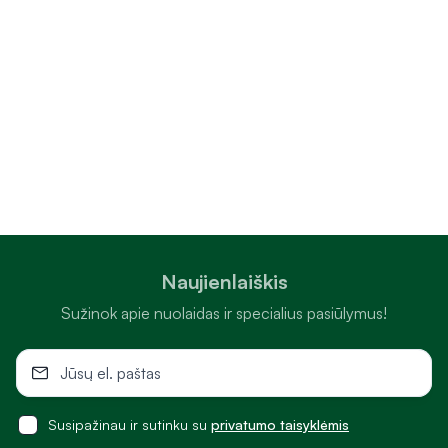
Naujienlaiškis
Sužinok apie nuolaidas ir specialius pasiūlymus!
Susipažinau ir sutinku su
privatumo taisyklėmis