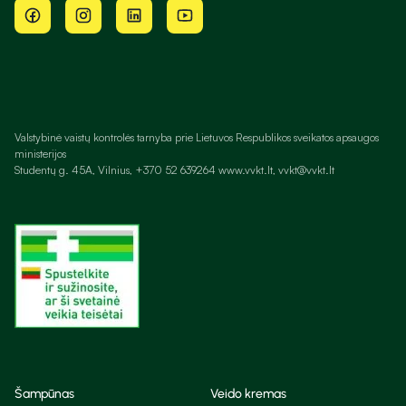
Valstybinė vaistų kontrolės tarnyba prie Lietuvos Respublikos sveikatos apsaugos
ministerijos
Studentų g. 45A, Vilnius, +370 52 639264 www.vvkt.lt, vvkt@vvkt.lt
Šampūnas
Veido kremas