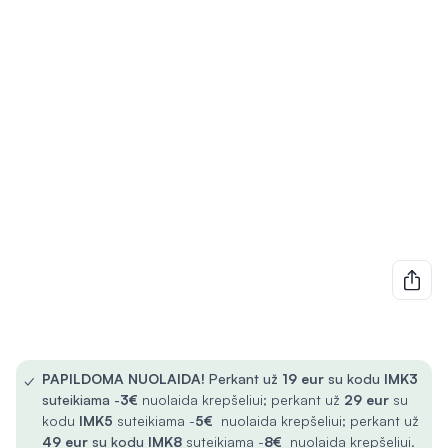
✓
PAPILDOMA NUOLAIDA!
Perkant už
19 eur
su kodu
IMK3
suteikiama -
3€
nuolaida krepšeliui; perkant už
29 eur
su
kodu
IMK5
suteikiama -
5€
nuolaida krepšeliui; perkant už
49 eur
su kodu
IMK8
suteikiama -
8€
nuolaida krepšeliui.