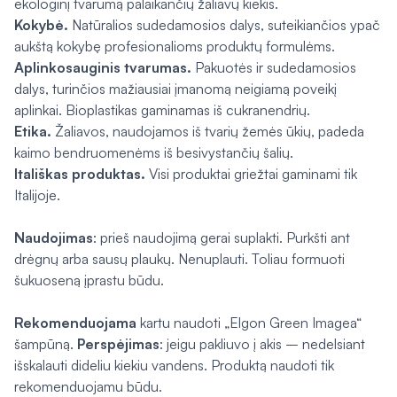
ekologinį tvarumą palaikančių žaliavų kiekis.
Kokybė.
Natūralios sudedamosios dalys, suteikiančios ypač
aukštą kokybę profesionalioms produktų formulėms.
Aplinkosauginis tvarumas.
Pakuotės ir sudedamosios
dalys, turinčios mažiausiai įmanomą neigiamą poveikį
aplinkai. Bioplastikas gaminamas iš cukranendrių.
Etika.
Žaliavos, naudojamos iš tvarių žemės ūkių, padeda
kaimo bendruomenėms iš besivystančių šalių.
Itališkas produktas.
Visi produktai griežtai gaminami tik
Italijoje.
Naudojimas
: prieš naudojimą gerai suplakti. Purkšti ant
drėgnų arba sausų plaukų. Nenuplauti. Toliau formuoti
šukuoseną įprastu būdu.
Rekomenduojama
kartu naudoti „Elgon Green Imagea“
šampūną.
Perspėjimas
: jeigu pakliuvo į akis – nedelsiant
išskalauti dideliu kiekiu vandens. Produktą naudoti tik
rekomenduojamu būdu.