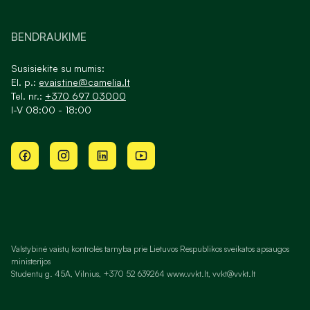
BENDRAUKIME
Susisiekite su mumis:
El. p.:
evaistine@camelia.lt
Tel. nr.:
+370 697 03000
I-V 08:00 - 18:00
Valstybinė vaistų kontrolės tarnyba prie Lietuvos Respublikos sveikatos apsaugos
ministerijos
Studentų g. 45A, Vilnius, +370 52 639264 www.vvkt.lt, vvkt@vvkt.lt