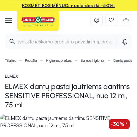
KOSMETIKOS MĖNUO: nuolaidos iki -50%!
Įveskite ieškomo produkto pavadinimą, prekės ženklą ir 
Titulinis
Pradžia
Higienos prekės
Burnos higienai
Dantų pastos, g
ELMEX
ELMEX dantų pasta jautriems dantims
SENSITIVE PROFESSIONAL, nuo 12 m.,
75 ml
-30% *