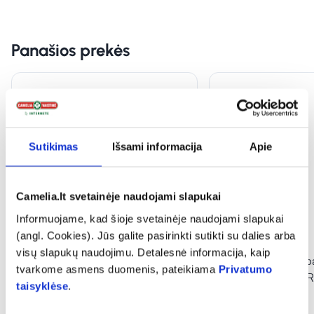
Panašios prekės
Sutikimas
Išsami informacija
Apie
Camelia.lt svetainėje naudojami slapukai
Informuojame, kad šioje svetainėje naudojami slapukai
(angl. Cookies). Jūs galite pasirinkti sutikti su dalies arba
visų slapukų naudojimu. Detalesnė informacija, kaip
NORDICS dantų pasta
NORDICS dantų p
tvarkome asmens duomenis, pateikiama
Privatumo
COMPLETE PRO, 75 ml
SENSITIVE SPEAR
taisyklėse
.
(1)