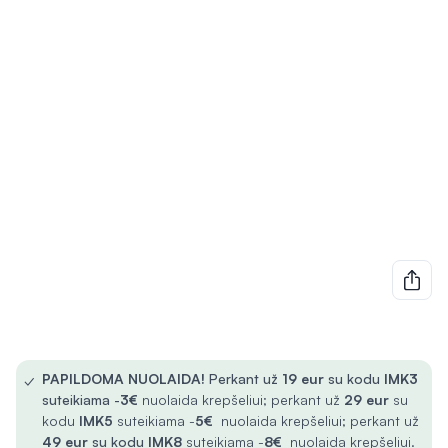
✓
PAPILDOMA NUOLAIDA!
Perkant už
19 eur
su kodu
IMK3
suteikiama -
3€
nuolaida krepšeliui; perkant už
29 eur
su
kodu
IMK5
suteikiama -
5€
nuolaida krepšeliui; perkant už
49 eur
su kodu
IMK8
suteikiama -
8€
nuolaida krepšeliui.