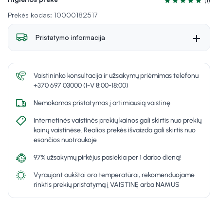
(1)
Įvertinimas 5.0 i
Prekės kodas: 10000182517
Pristatymo informacija
Vaistininko konsultacija ir užsakymų priėmimas telefonu
+370 697 03000 (I-V 8:00-18:00)
Nemokamas pristatymas į artimiausią vaistinę
Internetinės vaistinės prekių kainos gali skirtis nuo prekių
kainų vaistinėse. Realios prekės išvaizda gali skirtis nuo
esančios nuotraukoje
97% užsakymų pirkėjus pasiekia per 1 darbo dieną!
Vyraujant aukštai oro temperatūrai, rekomenduojame
rinktis prekių pristatymą į VAISTINĘ arba NAMUS