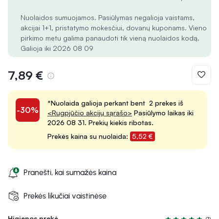
Nuolaidos sumuojamos. Pasiūlymas negalioja vaistams,
akcijai 1+1, pristatymo mokesčiui, dovanų kuponams. Vieno
pirkimo metu galima panaudoti tik vieną nuolaidos kodą.
Galioja iki 2026 08 09
7,89 €
*Nuolaida galioja perkant bent 2 prekes iš
-30%
<Rugpjūčio akcijų sąrašo>
Pasiūlymo laikas iki
2026 08 31. Prekių kiekis ribotas.
Prekės kaina su nuolaida:
5,52 €
Pranešti, kai sumažės kaina
Prekės likučiai vaistinėse
Higienos prekė