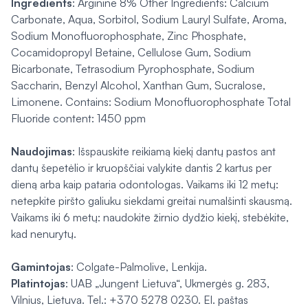
Ingredients
: Arginine 8% Other Ingredients: Calcium
Carbonate, Aqua, Sorbitol, Sodium Lauryl Sulfate, Aroma,
Sodium Monofluorophosphate, Zinc Phosphate,
Cocamidopropyl Betaine, Cellulose Gum, Sodium
Bicarbonate, Tetrasodium Pyrophosphate, Sodium
Saccharin, Benzyl Alcohol, Xanthan Gum, Sucralose,
Limonene. Contains: Sodium Monofluorophosphate Total
Fluoride content: 1450 ppm
Naudojimas
: Išspauskite reikiamą kiekį dantų pastos ant
dantų šepetėlio ir kruopščiai valykite dantis 2 kartus per
dieną arba kaip pataria odontologas. Vaikams iki 12 metų:
netepkite piršto galiuku siekdami greitai numalšinti skausmą.
Vaikams iki 6 metų: naudokite žirnio dydžio kiekį, stebėkite,
kad nenurytų.
Gamintojas
: Colgate-Palmolive, Lenkija.
Platintojas
: UAB „Jungent Lietuva“, Ukmergės g. 283,
Vilnius, Lietuva. Tel.: +370 5278 0230. El. paštas