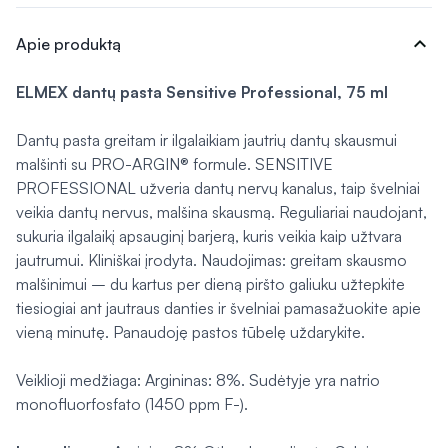
expand_more
Apie produktą
ELMEX dantų pasta Sensitive Professional, 75 ml
Dantų pasta greitam ir ilgalaikiam jautrių dantų skausmui
malšinti su PRO-ARGIN® formule. SENSITIVE
PROFESSIONAL užveria dantų nervų kanalus, taip švelniai
veikia dantų nervus, malšina skausmą. Reguliariai naudojant,
sukuria ilgalaikį apsauginį barjerą, kuris veikia kaip užtvara
jautrumui. Kliniškai įrodyta. Naudojimas: greitam skausmo
malšinimui – du kartus per dieną piršto galiuku užtepkite
tiesiogiai ant jautraus danties ir švelniai pamasažuokite apie
vieną minutę. Panaudoję pastos tūbelę uždarykite.
Veiklioji medžiaga: Argininas: 8%. Sudėtyje yra natrio
monofluorfosfato (1450 ppm F-).