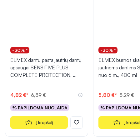
-30% *
-30% *
ELMEX dantų pasta jautrių dantų
ELMEX burnos skal
apsaugai SENSITIVE PLUS
jautriems dantims 
COMPLETE PROTECTION,
...
nuo 6 m., 400 ml
4,82 €*
6,89 €
5,80 €*
8,29 €
% PAPILDOMA NUOLAIDA
% PAPILDOMA NU
Į krepšelį
Į krepšel