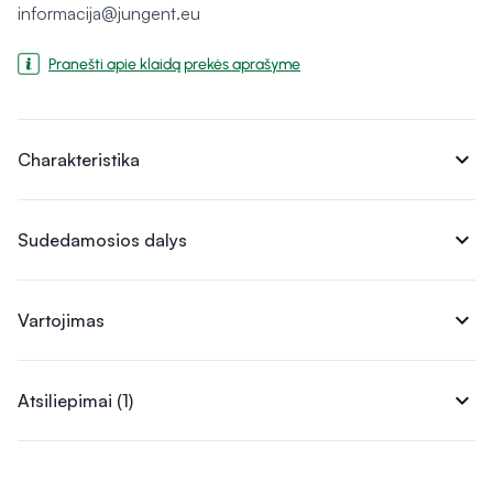
informacija@jungent.eu
Pranešti apie klaidą prekės aprašyme
expand_more
Charakteristika
expand_more
Sudedamosios dalys
expand_more
Vartojimas
expand_more
Atsiliepimai (1)