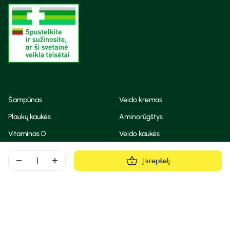
Šampūnas
Veido kremas
Plaukų kaukės
Aminorūgštys
Vitaminas D
Veido kaukės
Korėjietiška kosmetika
Eteriniai aliejai
remove
add
Į krepšelį
Dezodorantas
BB ir CC kremas
Visos teisės saugomos
Privatumo taisyklės
Slapukų politika
© Camelia 2026