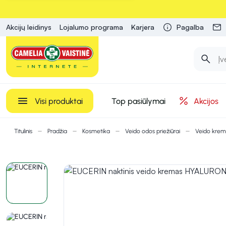
Akcijų leidinys
Lojalumo programa
Karjera
Pagalba
Visi produktai
Top pasiūlymai
Akcijos
Titulinis
Pradžia
Kosmetika
Veido odos priežiūrai
Veido krem