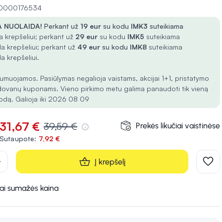
 10000176534
 NUOLAIDA!
Perkant už
19 eur
su kodu
IMK3
suteikiama
 krepšeliui; perkant už
29 eur
su kodu
IMK5
suteikiama
a krepšeliui; perkant už
49 eur
su kodu
IMK8
suteikiama
a krepšeliui.
umuojamos. Pasiūlymas negalioja vaistams, akcijai 1+1, pristatymo
dovanų kuponams. Vieno pirkimo metu galima panaudoti tik vieną
odą. Galioja iki 2026 08 09
31,67 €
39,59 €
Prekės likučiai vaistinėse
Sutaupote:
7,92 €
d
Į krepšelį
kai sumažės kaina