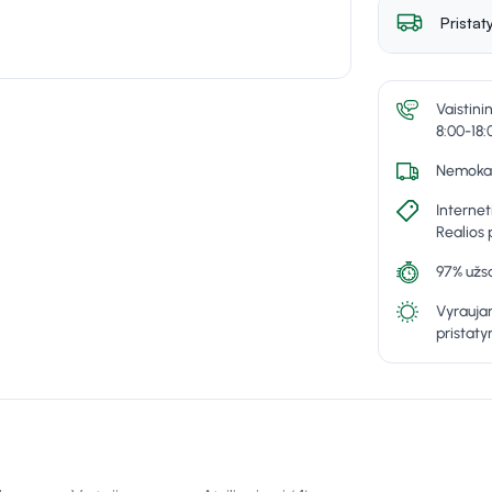
Pristat
Vaistini
8:00-18:
Nemokam
Internet
Realios 
97% užsa
Vyraujan
pristat