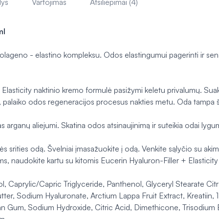
lys
Vartojimas
Atsiliepimai (4)
ml
 kolageno - elastino kompleksu. Odos elastingumui pagerinti ir s
r + Elasticity naktinio kremo formulė pasižymi keletu privalumų. 
 palaiko odos regeneracijos procesus nakties metu. Oda tampa šve
as arganų aliejumi. Skatina odos atsinaujinimą ir suteikia odai lyg
ptės srities odą. Švelniai įmasažuokite į odą. Venkite sąlyčio su ak
s, naudokite kartu su kitomis Eucerin Hyaluron-Filler + Elasticity
l, Caprylic/Capric Triglyceride, Panthenol, Glyceryl Stearate C
er, Sodium Hyaluronate, Arctium Lappa Fruit Extract, Kreatiin, 
n Gum, Sodium Hydroxide, Citric Acid, Dimethicone, Trisodium 