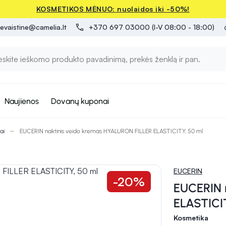
KOSMETIKOS MĖNUO: nuolaidos iki -50%!
evaistine@camelia.lt
+370 697 03000 (I-V 08:00 - 18:00)
Naujienos
Dovanų kuponai
ai
EUCERIN naktinis veido kremas HYALURON FILLER ELASTICITY, 50 ml
EUCERIN
-20%
EUCERIN 
ELASTICI
Kosmetika