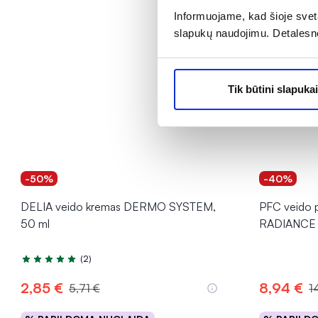
Informuojame, kad šioje sveta
slapukų naudojimu. Detalesn
Tik būtini slapukai
-50%
-40%
DELIA veido kremas DERMO SYSTEM,
PFC veido p
50 ml
RADIANCE 
(2)
Įvertinimas 5.0 iš 5
2,85 €
8,94 €
5,71 €
1