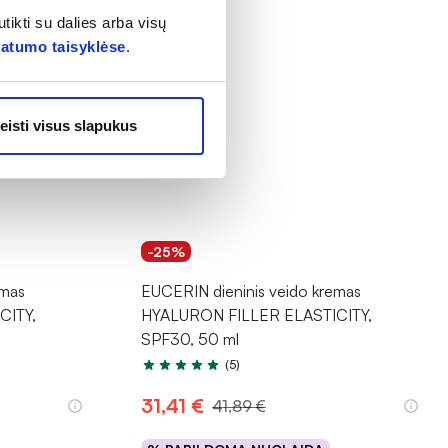
tikti su dalies arba visų
vatumo taisyklėse
.
eisti visus slapukus
-25%
emas
EUCERIN dieninis veido kremas
CITY,
HYALURON FILLER ELASTICITY,
SPF30, 50 ml
(5)
Įvertinimas 5.0 iš 5
31,41 €
41,89 €