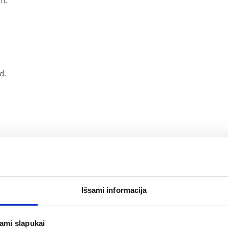
m.
d.
Išsami informacija
jami slapukai