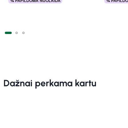
% PAPILDOMA NUOLAIDA
% PAPILD
Į krepšelį
Dažnai perkama kartu