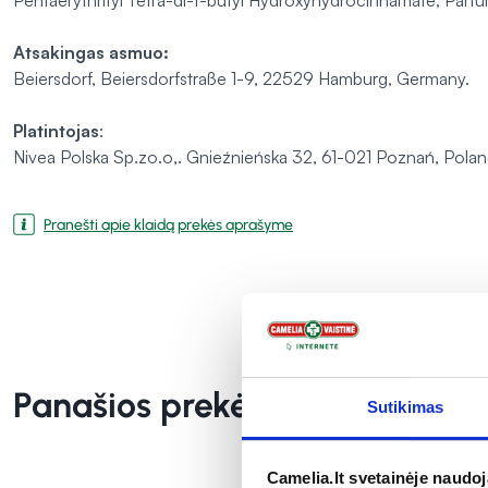
Pentaerythrityl Tetra-di-t-butyl Hydroxyhydrocinnamate, Parfu
Atsakingas asmuo:
Beiersdorf, Beiersdorfstraße 1-9, 22529 Hamburg, Germany.
Platintojas
:
Nivea Polska Sp.zo.o,. Gnieźnieńska 32, 61-021 Poznań, Polan
Pranešti apie klaidą prekės aprašyme
Panašios prekės
Sutikimas
Camelia.lt svetainėje naudo