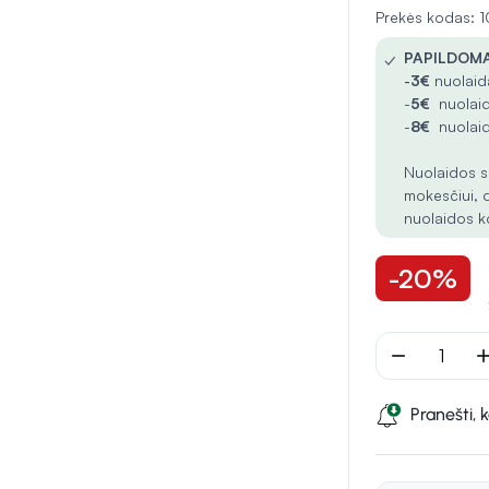
Prekės kodas:
✓
PAPILDOMA
-
3€
nuolaida
-
5€
nuolaid
-
8€
nuolaid
Nuolaidos s
mokesčiui, 
nuolaidos k
-20%
remove
ad
Pranešti, 