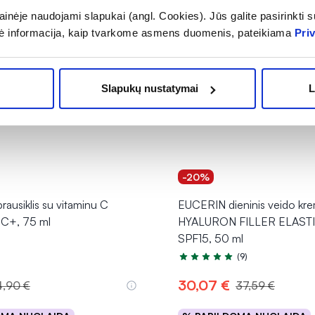
inėje naudojami slapukai (angl. Cookies). Jūs galite pasirinkti su
ė informacija, kaip tvarkome asmens duomenis, pateikiama
Pri
Slapukų nustatymai
L
-20%
rausiklis su vitaminu C
EUCERIN dieninis veido kr
C+, 75 ml
HYALURON FILLER ELASTI
SPF15, 50 ml
(9)
Įvertinimas 5.0 iš 5
30,07 €
4,90 €
37,59 €