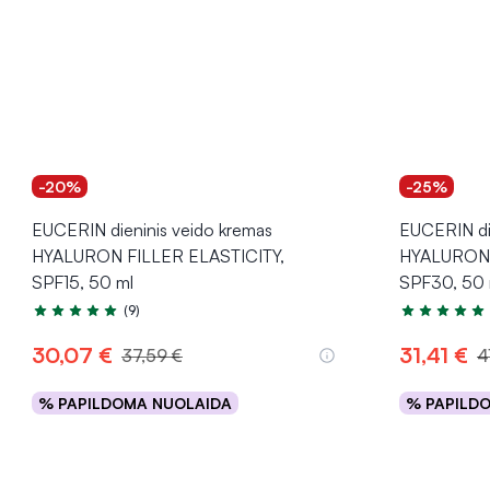
-20%
-25%
EUCERIN dieninis veido kremas
EUCERIN di
HYALURON FILLER ELASTICITY,
HYALURON 
SPF15, 50 ml
SPF30, 50 
(9)
Įvertinimas 5.0 iš 5
Įvertinimas 5
30,07 €
31,41 €
37,59 €
4
% PAPILDOMA NUOLAIDA
% PAPILD
Į krepšelį