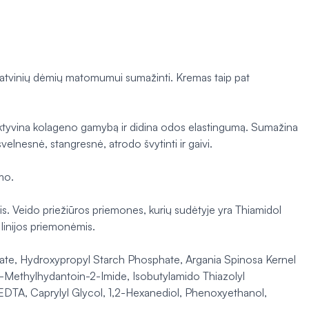
enatvinių dėmių matomumui sumažinti. Kremas taip pat
Suaktyvina kolageno gamybą ir didina odos elastingumą. Sumažina
lnesnė, stangresnė, atrodo švytinti ir gaivi.
umo.
imis. Veido priežiūros priemones, kurių sudėtyje yra Thiamidol
 linijos priemonėmis.
itrate, Hydroxypropyl Starch Phosphate, Argania Spinosa Kernel
1-Methylhydantoin-2-Imide, Isobutylamido Thiazolyl
EDTA, Caprylyl Glycol, 1,2-Hexanediol, Phenoxyethanol,