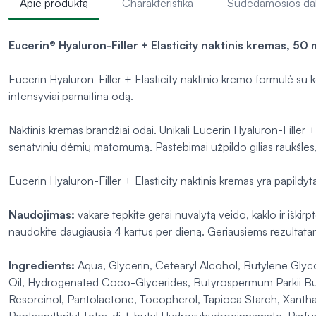
Apie produktą
Charakteristika
Sudedamosios da
Eucerin® Hyaluron-Filler + Elasticity naktinis kremas, 50 
Eucerin Hyaluron-Filler + Elasticity naktinio kremo formulė su
intensyviai pamaitina odą.
Naktinis kremas brandžiai odai. Unikali Eucerin Hyaluron-Fille
senatvinių dėmių matomumą. Pastebimai užpildo gilias raukšles,
Eucerin Hyaluron-Filler + Elasticity naktinis kremas yra papildyt
Naudojimas:
vakare tepkite gerai nuvalytą veido, kaklo ir iškir
naudokite daugiausia 4 kartus per dieną. Geriausiems rezultatam
Ingredients:
Aqua, Glycerin, Cetearyl Alcohol, Butylene Glyco
Oil, Hydrogenated Coco-Glycerides, Butyrospermum Parkii Butt
Resorcinol, Pantolactone, Tocopherol, Tapioca Starch, Xantha