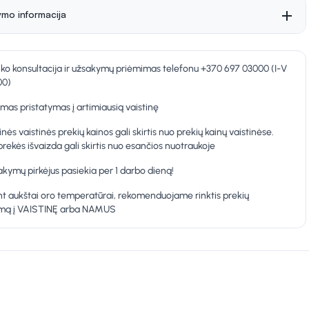
ymo informacija
nko konsultacija ir užsakymų priėmimas telefonu +370 697 03000 (I-V
00)
as pristatymas į artimiausią vaistinę
inės vaistinės prekių kainos gali skirtis nuo prekių kainų vaistinėse.
prekės išvaizda gali skirtis nuo esančios nuotraukoje
kymų pirkėjus pasiekia per 1 darbo dieną!
t aukštai oro temperatūrai, rekomenduojame rinktis prekių
ymą į VAISTINĘ arba NAMUS