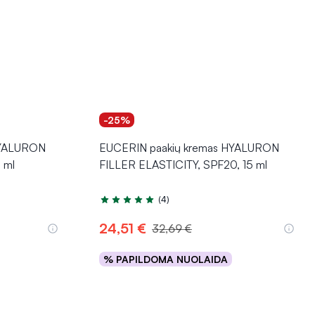
-25%
HYALURON
EUCERIN paakių kremas HYALURON
 ml
FILLER ELASTICITY, SPF20, 15 ml
(4)
Įvertinimas 5.0 iš 5
24,51 €
32,69 €
% PAPILDOMA NUOLAIDA
Į krepšelį