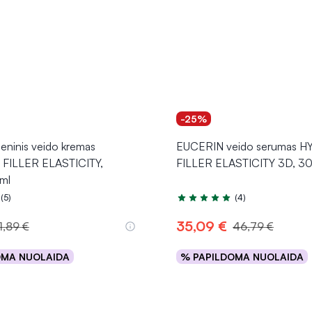
-25%
eninis veido kremas
EUCERIN veido serumas 
FILLER ELASTICITY,
FILLER ELASTICITY 3D, 30
ml
(5)
(4)
.0 iš 5
Įvertinimas 5.0 iš 5
35,09 €
1,89 €
46,79 €
OMA NUOLAIDA
% PAPILDOMA NUOLAIDA
Į krepšelį
Į krepšelį