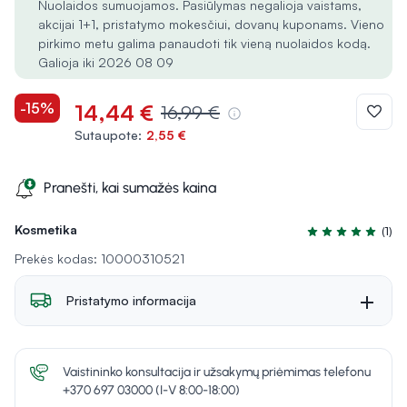
Nuolaidos sumuojamos. Pasiūlymas negalioja vaistams,
akcijai 1+1, pristatymo mokesčiui, dovanų kuponams. Vieno
pirkimo metu galima panaudoti tik vieną nuolaidos kodą.
Galioja iki 2026 08 09
-15%
14,44 €
16,99 €
Sutaupote:
2,55 €
Pranešti, kai sumažės kaina
Kosmetika
(1)
Įvertinimas 5.0 i
Prekės kodas: 10000310521
Pristatymo informacija
Vaistininko konsultacija ir užsakymų priėmimas telefonu
+370 697 03000 (I-V 8:00-18:00)