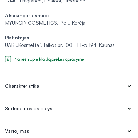
19140, Fragrance, Linalool, Limonene.
Atsakingas asmuo:
MYUNGIN COSMETICS, Pietų Korėja
Platintojas:
UAB ,,Kosmelita‘‘, Taikos pr. 100F, LT-51194, Kaunas
Pranešti apie klaidą prekės aprašyme
expand_more
Charakteristika
expand_more
Sudedamosios dalys
expand_more
Vartojimas