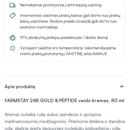
Nemokamas pristatymas į artimiausią vaistinę
Internetinės vaistinės prekių kainos gali skirtis nuo prekių
kainų vaistinėse. Realios prekės išvaizda gali skirtis nuo
esančios nuotraukoje
97% užsakymų pirkėjus pasiekia per 1 darbo dieną!
Vyraujant aukštai oro temperatūrai, rekomenduojame
rinktis prekių pristatymą į VAISTINĘ arba NAMUS
expand_more
Apie produktą
FARMSTAY 24K GOLD & PEPTIDE veido kremas, 80 ml
Kremas suteikia odai aukso spindesio ir aprūpina
maitinamosiomis medžiagomis. Priemonė drėkina ir standina
odą, skatina greitą deguonies molekulių įsiskverbimą į odą.