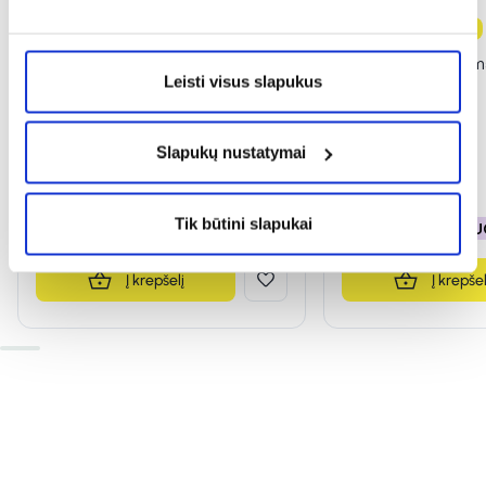
-50%
-50%
Naujiena
DELIA veido kremas DERMO
DELIA lūpų balzam
Leisti visus slapukus
SYSTEM, 50 ml
4,8 g
(2)
(1)
Slapukų nustatymai
Įvertinimas 5.0 iš 5
Įvertinimas 5.0 iš 5
2,85 €
5,71 €
1,49 €
2,99 €
Tik būtini slapukai
% PAPILDOMA NUOLAIDA
% PAPILDOMA NU
Į krepšelį
Į krepšel