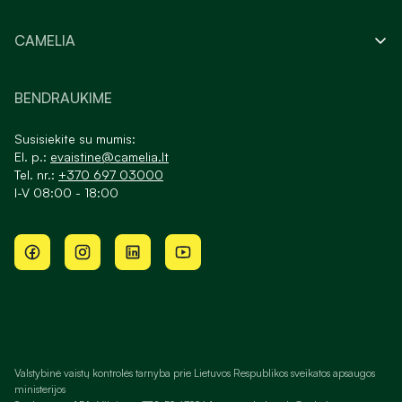
CAMELIA
BENDRAUKIME
Susisiekite su mumis:
El. p.:
evaistine@camelia.lt
Tel. nr.:
+370 697 03000
I-V 08:00 - 18:00
Valstybinė vaistų kontrolės tarnyba prie Lietuvos Respublikos sveikatos apsaugos
ministerijos