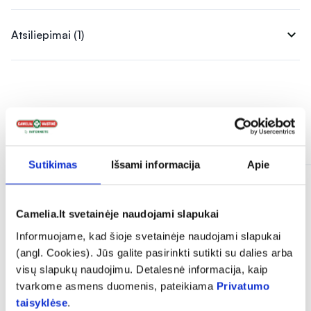
expand_more
Atsiliepimai (1)
Panašios prekės
Sutikimas
Išsami informacija
Apie
Camelia.lt svetainėje naudojami slapukai
Informuojame, kad šioje svetainėje naudojami slapukai
(angl. Cookies). Jūs galite pasirinkti sutikti su dalies arba
visų slapukų naudojimu. Detalesnė informacija, kaip
tvarkome asmens duomenis, pateikiama
Privatumo
taisyklėse
.