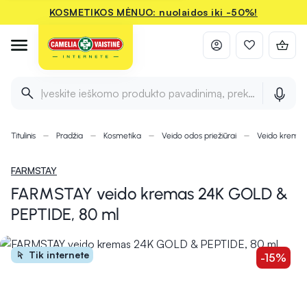
KOSMETIKOS MĖNUO: nuolaidos iki -50%!
Įveskite ieškomo produkto pavadinimą, prekės ženklą ir 
Titulinis
Pradžia
Kosmetika
Veido odos priežiūrai
Veido kremai
FARMSTAY
FARMSTAY veido kremas 24K GOLD &
PEPTIDE, 80 ml
Tik internete
-15%