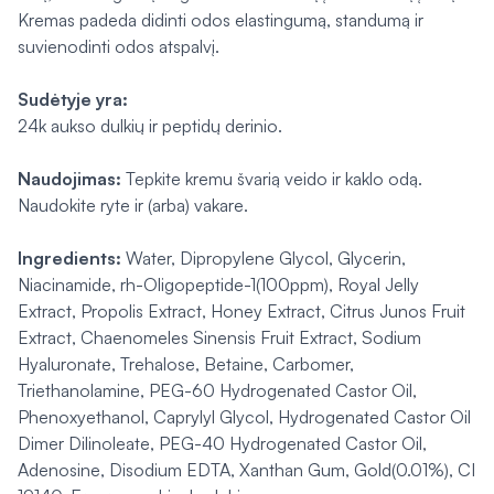
Kremas padeda didinti odos elastingumą, standumą ir
suvienodinti odos atspalvį.
Sudėtyje yra:
24k aukso dulkių ir peptidų derinio.
Naudojimas:
Tepkite kremu švarią veido ir kaklo odą.
Naudokite ryte ir (arba) vakare.
Ingredients:
Water, Dipropylene Glycol, Glycerin,
Niacinamide, rh-Oligopeptide-1(100ppm), Royal Jelly
Extract, Propolis Extract, Honey Extract, Citrus Junos Fruit
Extract, Chaenomeles Sinensis Fruit Extract, Sodium
Hyaluronate, Trehalose, Betaine, Carbomer,
Triethanolamine, PEG-60 Hydrogenated Castor Oil,
Phenoxyethanol, Caprylyl Glycol, Hydrogenated Castor Oil
Dimer Dilinoleate, PEG-40 Hydrogenated Castor Oil,
Adenosine, Disodium EDTA, Xanthan Gum, Gold(0.01%), CI