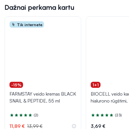
Dažnai perkama kartu
Tik internete
-15%
1+1
FARMSTAY veido kremas BLACK
BIOCELL veido ka
SNAIL & PEPTIDE, 55 ml
hialurono rūgštimi, 
(2)
(23)
Įvertinimas 4.5 iš 5
Įvertinimas 5.0 iš 5
11,89 €
13,99 €
3,69 €