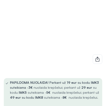
✓
PAPILDOMA NUOLAIDA!
Perkant už
19 eur
su kodu
IMK3
suteikiama -
3€
nuolaida krepšeliui; perkant už
29 eur
su
kodu
IMK5
suteikiama -
5€
nuolaida krepšeliui; perkant už
49 eur
su kodu
IMK8
suteikiama -
8€
nuolaida krepšeliui.