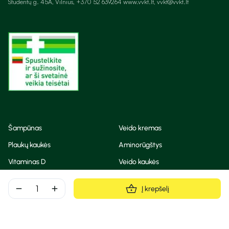
Studentų g. 45A, Vilnius, +370 52 639264 www.vvkt.lt, vvkt@vvkt.lt
Šampūnas
Veido kremas
Plaukų kaukės
Aminorūgštys
Vitaminas D
Veido kaukės
Korėjietiška kosmetika
Eteriniai aliejai
remove
add
Į krepšelį
Dezodorantas
BB ir CC kremas
Visos teisės saugomos