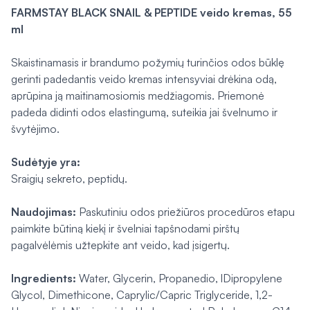
FARMSTAY BLACK SNAIL & PEPTIDE veido kremas, 55
ml
Skaistinamasis ir brandumo požymių turinčios odos būklę
gerinti padedantis veido kremas intensyviai drėkina odą,
aprūpina ją maitinamosiomis medžiagomis. Priemonė
padeda didinti odos elastingumą, suteikia jai švelnumo ir
švytėjimo.
Sudėtyje yra:
Sraigių sekreto, peptidų.
Naudojimas:
Paskutiniu odos priežiūros procedūros etapu
paimkite būtiną kiekį ir švelniai tapšnodami pirštų
pagalvėlėmis užtepkite ant veido, kad įsigertų.
Ingredients:
Water, Glycerin, Propanedio, lDipropylene
Glycol, Dimethicone, Caprylic/Capric Triglyceride, 1,2-