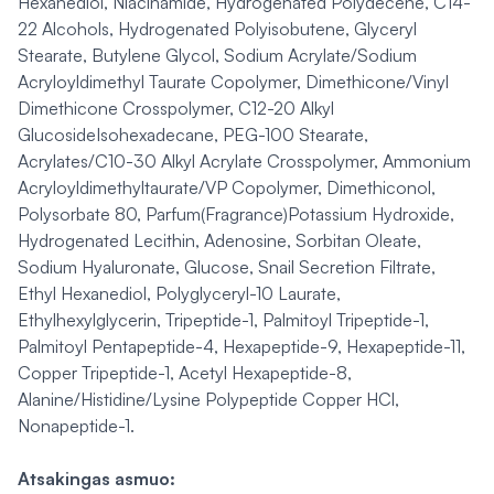
Hexanediol, Niacinamide, Hydrogenated Polydecene, C14-
22 Alcohols, Hydrogenated Polyisobutene, Glyceryl
Stearate, Butylene Glycol, Sodium Acrylate/Sodium
Acryloyldimethyl Taurate Copolymer, Dimethicone/Vinyl
Dimethicone Crosspolymer, C12-20 Alkyl
GlucosideIsohexadecane, PEG-100 Stearate,
Acrylates/C10-30 Alkyl Acrylate Crosspolymer, Ammonium
Acryloyldimethyltaurate/VP Copolymer, Dimethiconol,
Polysorbate 80, Parfum(Fragrance)Potassium Hydroxide,
Hydrogenated Lecithin, Adenosine, Sorbitan Oleate,
Sodium Hyaluronate, Glucose, Snail Secretion Filtrate,
Ethyl Hexanediol, Polyglyceryl-10 Laurate,
Ethylhexylglycerin, Tripeptide-1, Palmitoyl Tripeptide-1,
Palmitoyl Pentapeptide-4, Hexapeptide-9, Hexapeptide-11,
Copper Tripeptide-1, Acetyl Hexapeptide-8,
Alanine/Histidine/Lysine Polypeptide Copper HCl,
Nonapeptide-1.
Atsakingas asmuo: