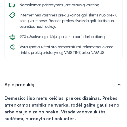
Nemokamas pristatymas į artimiausią vaistinę
Internetinės vaistinės prekių kainos gali skirtis nuo prekių
kainų vaistinėse. Realios prekės išvaizda gali skirtis nuo
esančios nuotraukoje
97% užsakymų pirkėjus pasiekia per 1 darbo dieną!
Vyraujant aukštai oro temperatūrai, rekomenduojame
rinktis prekių pristatymą į VAISTINĘ arba NAMUS
expand_more
Apie produktą
Dėmesio: šiuo metu keičiasi prekės dizainas. Prekės
atrenkamos atsitiktine tvarka, todėl galite gauti seno
arba naujo dizaino prekę. Visada vadovaukitės
sudėtimi, nurodyta ant pakuotės.