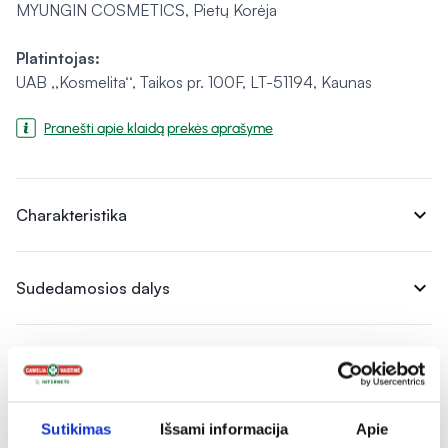
MYUNGIN COSMETICS, Pietų Korėja
Platintojas:
UAB ,,Kosmelita‘‘, Taikos pr. 100F, LT-51194, Kaunas
Pranešti apie klaidą prekės aprašyme
expand_more
Charakteristika
expand_more
Sudedamosios dalys
expand_more
Vartojimas
Sutikimas
Išsami informacija
Apie
expand_more
Atsiliepimai (2)