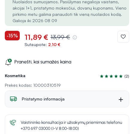
Nuolaidos sumuojamos. Pasiūlymas negalioja vaistams,
akcijai 1+1, pristatymo mokesčiui, dovanų kuponams. Vieno
pirkimo metu galima panaudoti tik vieną nuolaidos kodą.
Galioja iki 2026 08 09
-15%
11,89 €
13,99 €
Sutaupote:
2,10 €
Pranešti, kai sumažės kaina
Kosmetika
(2)
Įvertinimas 4.5 iš
Prekės kodas: 10000310519
Pristatymo informacija
Vaistininko konsultacija ir užsakymų priėmimas telefonu
+370 697 03000 (I-V 8:00-18:00)