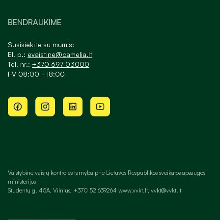
BENDRAUKIME
Susisiekite su mumis:
El. p.:
evaistine@camelia.lt
Tel. nr.:
+370 697 03000
I-V 08:00 - 18:00
Valstybinė vaistų kontrolės tarnyba prie Lietuvos Respublikos sveikatos apsaugos
ministerijos
Studentų g. 45A, Vilnius, +370 52 639264 www.vvkt.lt, vvkt@vvkt.lt