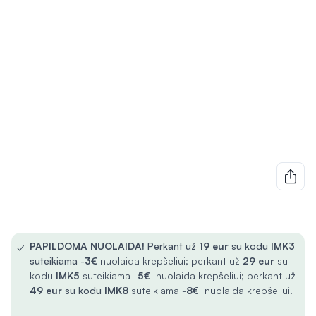
✓
PAPILDOMA NUOLAIDA!
Perkant už
19 eur
su kodu
IMK3
suteikiama -
3€
nuolaida krepšeliui; perkant už
29 eur
su
kodu
IMK5
suteikiama -
5€
nuolaida krepšeliui; perkant už
49 eur
su kodu
IMK8
suteikiama -
8€
nuolaida krepšeliui.