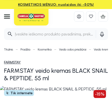
KOSMETIKOS MĖNUO: nuolaidos iki -50%!
Įveskite ieškomo produkto pavadinimą, prekės ženklą ir 
Titulinis
Pradžia
Kosmetika
Veido odos priežiūrai
Veido kremai
FARMSTAY
FARMSTAY veido kremas BLACK SNAIL
& PEPTIDE, 55 ml
Tik internete
-15%