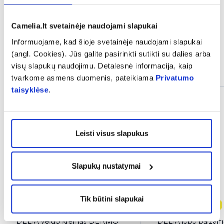
Camelia.lt svetainėje naudojami slapukai
Informuojame, kad šioje svetainėje naudojami slapukai
(angl. Cookies). Jūs galite pasirinkti sutikti su dalies arba
visų slapukų naudojimu. Detalesnė informacija, kaip
Panašios prekės
tvarkome asmens duomenis, pateikiama
Privatumo
taisyklėse
.
Leisti visus slapukus
Slapukų nustatymai
Tik būtini slapukai
-50%
-50%
Naujiena
DELIA veido kremas DERMO
DELIA lūpų balzam