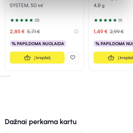
SYSTEM, 50 ml
4,8 g
(2)
(1)
Įvertinimas 5.0 iš 5
Įvertinimas 5.0 iš 5
2,85 €
5,71 €
1,49 €
2,99 €
% PAPILDOMA NUOLAIDA
% PAPILDOMA NU
Į krepšelį
Į krepšel
Dažnai perkama kartu