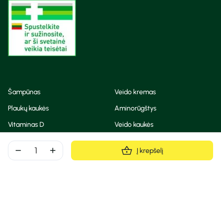
Šampūnas
Veido kremas
Plaukų kaukės
Aminorūgštys
Vitaminas D
Veido kaukės
Korėjietiška kosmetika
Eteriniai aliejai
remove
add
Į krepšelį
Dezodorantas
BB ir CC kremas
Visos teisės saugomos
Privatumo taisyklės
Slapukų politika
© Camelia 2026