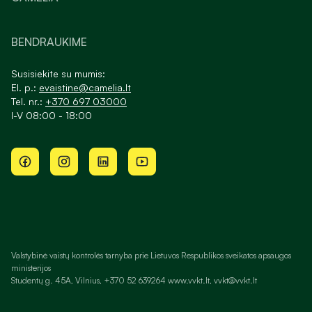
BENDRAUKIME
Susisiekite su mumis:
El. p.:
evaistine@camelia.lt
Tel. nr.:
+370 697 03000
I-V 08:00 - 18:00
Valstybinė vaistų kontrolės tarnyba prie Lietuvos Respublikos sveikatos apsaugos
ministerijos
Studentų g. 45A, Vilnius, +370 52 639264 www.vvkt.lt, vvkt@vvkt.lt