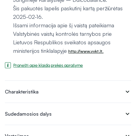
Šis pakuotės lapelis paskutinį kartą peržiūrėtas
2025-02-16.
Išsami informacija apie šį vaistą pateikiama
Valstybinės vaistų kontrolės tarnybos prie
Lietuvos Respublikos sveikatos apsaugos
ministerijos tinklalapyje
http://www.vvkt.lt.
Pranešti apie klaidą prekės aprašyme
expand_more
Charakteristika
expand_more
Sudedamosios dalys