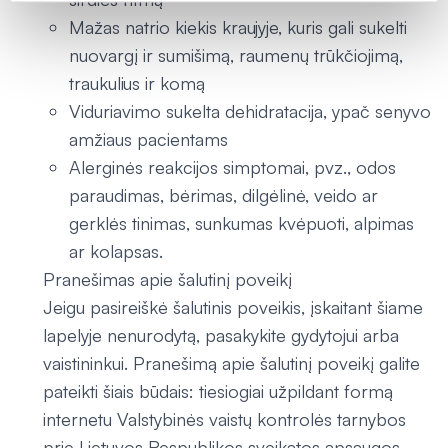
Mažas natrio kiekis kraujyje, kuris gali sukelti
nuovargį ir sumišimą, raumenų trūkčiojimą,
traukulius ir komą
Viduriavimo sukelta dehidratacija, ypač senyvo
amžiaus pacientams
Alerginės reakcijos simptomai, pvz., odos
paraudimas, bėrimas, dilgėlinė, veido ar
gerklės tinimas, sunkumas kvėpuoti, alpimas
ar kolapsas.
Pranešimas apie šalutinį poveikį
Jeigu pasireiškė šalutinis poveikis, įskaitant šiame
lapelyje nenurodytą, pasakykite gydytojui arba
vaistininkui. Pranešimą apie šalutinį poveikį galite
pateikti šiais būdais: tiesiogiai užpildant formą
internetu Valstybinės vaistų kontrolės tarnybos
prie Lietuvos Respublikos sveikatos apsaugos