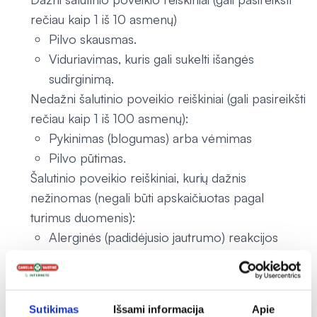
rečiau kaip 1 iš 10 asmenų)
Pilvo skausmas.
Viduriavimas, kuris gali sukelti išangės
sudirginimą.
Nedažni šalutinio poveikio reiškiniai (gali pasireikšti
rečiau kaip 1 iš 100 asmenų):
Pykinimas (blogumas) arba vėmimas
Pilvo pūtimas.
Šalutinio poveikio reiškiniai, kurių dažnis
nežinomas (negali būti apskaičiuotas pagal
turimus duomenis):
Alerginės (padidėjusio jautrumo) reakcijos
(bėrimas, dilgėlinė, veido ar gerklės tinimas,
sunkumas kvėpuoti, alpimas ar kolapsas).
Suaugusiesiems:
Sutikimas
Išsami informacija
Apie
Dažni šalutinio poveikio reiškiniai (gali pasireikšti