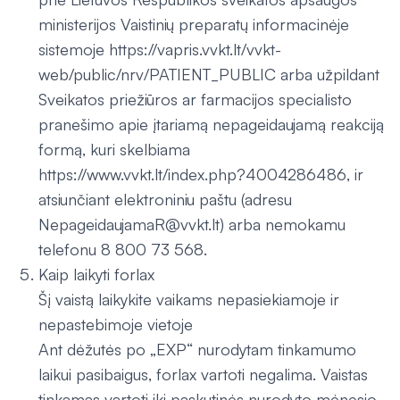
ministerijos Vaistinių preparatų informacinėje
sistemoje https://vapris.vvkt.lt/vvkt-
web/public/nrv/PATIENT_PUBLIC arba užpildant
Sveikatos priežiūros ar farmacijos specialisto
pranešimo apie įtariamą nepageidaujamą reakciją
formą, kuri skelbiama
https://www.vvkt.lt/index.php?4004286486, ir
atsiunčiant elektroniniu paštu (adresu
NepageidaujamaR@vvkt.lt) arba nemokamu
telefonu 8 800 73 568.
Kaip laikyti forlax
Šį vaistą laikykite vaikams nepasiekiamoje ir
nepastebimoje vietoje
Ant dėžutės po „EXP“ nurodytam tinkamumo
laikui pasibaigus, forlax vartoti negalima. Vaistas
tinkamas vartoti iki paskutinės nurodyto mėnesio