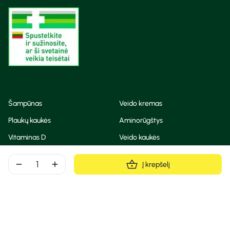
Šampūnas
Veido kremas
Plaukų kaukės
Aminorūgštys
Vitaminas D
Veido kaukės
Korėjietiška kosmetika
Eteriniai aliejai
remove
add
Į krepšelį
Dezodorantas
BB ir CC kremas
Visos teisės saugomos
Privatumo taisyklės
Slapukų politika
© Camelia 2026