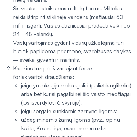
Šis vaistas pateikiamas miltelių forma. Miltelius
reikia ištirpinti stiklinėje vandens (mažiausiai 50
ml) ir išgerti. Vaistas dažniausiai pradeda veikti po
24–48 valandų.
Vaistų vartojimas gydant vidurių užkietėjimą turi
būti tik papildoma priemonė, svarbiausias dalykas
– sveikai gyventi ir maitintis.
Kas žinotina prieš vartojant forlax
forlax vartoti draudžiama:
jeigu yra alergija makrogoliui (polietilenglikoliui)
arba bet kuriai pagalbinei šio vaisto medžiagai
(jos išvardytosi 6 skyriuje);
jeigu sergate sunkiomis žarnyno ligomis:
uždegiminėmis žarnų ligomis (pvz., opiniu
kolitu, Krono liga, esant nenormaliai
išsiplėtusiai storajai žarnai)