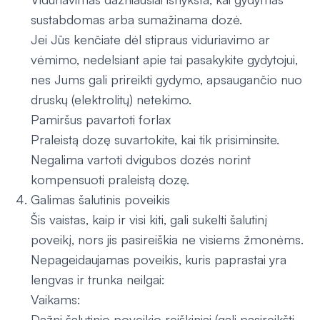
sustabdomas arba sumažinama dozė.
Jei Jūs kenčiate dėl stipraus viduriavimo ar
vėmimo, nedelsiant apie tai pasakykite gydytojui,
nes Jums gali prireikti gydymo, apsaugančio nuo
druskų (elektrolitų) netekimo.
Pamiršus pavartoti forlax
Praleistą dozę suvartokite, kai tik prisiminsite.
Negalima vartoti dvigubos dozės norint
kompensuoti praleistą dozę.
Galimas šalutinis poveikis
Šis vaistas, kaip ir visi kiti, gali sukelti šalutinį
poveikį, nors jis pasireiškia ne visiems žmonėms.
Nepageidaujamas poveikis, kuris paprastai yra
lengvas ir trunka neilgai:
Vaikams:
Dažni šalutinio poveikio reiškiniai (gali pasireikšti