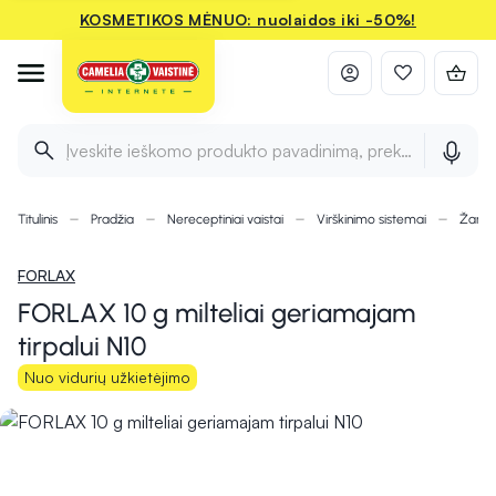
KOSMETIKOS MĖNUO: nuolaidos iki -50%!
Įveskite ieškomo produkto pavadinimą, prekės ženklą ir 
Titulinis
Pradžia
Nereceptiniai vaistai
Virškinimo sistemai
Žarny
FORLAX
FORLAX 10 g milteliai geriamajam
tirpalui N10
Nuo vidurių užkietėjimo