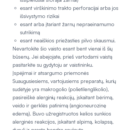
esant virškinimo trakto perforacijai arba jos
išsivystymo rizikai
esant arba įtariant žarnų nepraeinamumo
sutrikimą
esant neaiškios priežasties pilvo skausmui.
Nevartokite šio vaisto esant bent vienai iš šių
būsenų. Jei abejojate, prieš vartodami vaistą
pasitarkite su gydytoju ar vaistininku.
Įspėjimai ir atsargumo priemonės
Suaugusiesiems, vartojusiems preparatų, kurių
sudėtyje yra makrogolio (polietilenglikolio),
pasireiškė alerginių reakcijų, įskaitant bėrimą,
veido ir gerklės patinimą (angioneurozinę
edemą). Buvo užregistruotos kelios sunkios
alerginės reakcijos, įskaitant alpimą, kolapsą,
dusulį ir prastą bendrą savijautą.