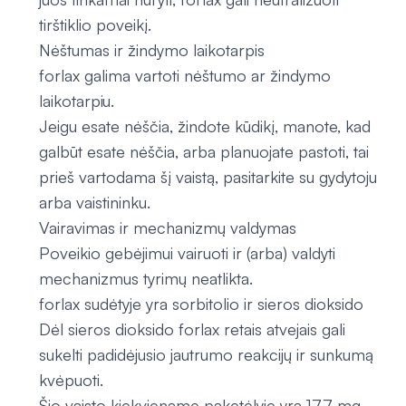
tirštiklio poveikį.
Nėštumas ir žindymo laikotarpis
forlax galima vartoti nėštumo ar žindymo
laikotarpiu.
Jeigu esate nėščia, žindote kūdikį, manote, kad
galbūt esate nėščia, arba planuojate pastoti, tai
prieš vartodama šį vaistą, pasitarkite su gydytoju
arba vaistininku.
Vairavimas ir mechanizmų valdymas
Poveikio gebėjimui vairuoti ir (arba) valdyti
mechanizmus tyrimų neatlikta.
forlax sudėtyje yra sorbitolio ir sieros dioksido
Dėl sieros dioksido forlax retais atvejais gali
sukelti padidėjusio jautrumo reakcijų ir sunkumą
kvėpuoti.
Šio vaisto kiekviename paketėlyje yra 17,7 mg