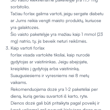
sorbitolio.
Tačiau forlax galima vartoti, jeigu sergate diabetu
ar Jums reikia vengti maisto produktų, kuriuose
yra galaktozės.
Šio vaisto paketėlyje yra mažiau kaip 1 mmol (23
mg) natrio, t.y. jis beveik neturi reikšmės.
Kaip vartoti forlax
forlax visada vartokite tiksliai, kaip nurodė
gydytojas ar vaistininkas. Jeigu abejojate,
kreipkitės į gydytoją arba vaistininką.
Suaugusiesiems ir vyresniems nei 8 metų
vaikams.
Rekomenduojama dozė yra 1-2 paketėliai per
dieną, kurią geriau suvartoti iš karto, ryte.
Dienos dozė gali būti pritaikyta pagal poveikį ir
(ypač vaikams) gali svyruoti kiekvieną dieną nuo