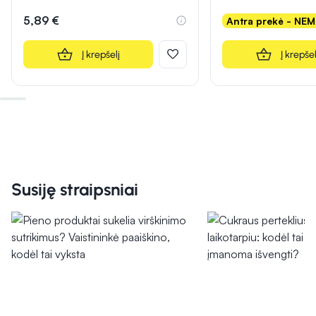
5,89 €
Antra prekė - NE
Į krepšelį
Į krepšel
Susiję straipsniai