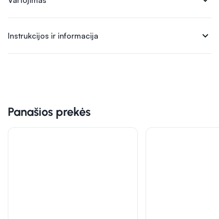
expand_more
Vartojimas
expand_more
Instrukcijos ir informacija
Panašios prekės