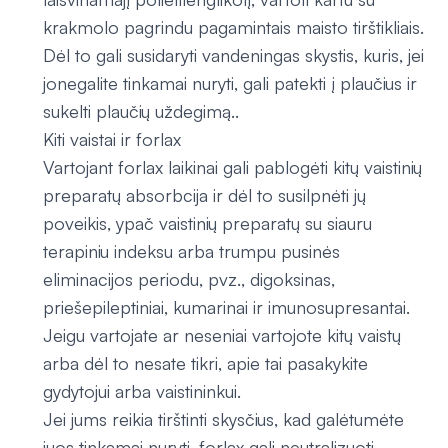
krakmolo pagrindu pagamintais maisto tirštikliais.
Dėl to gali susidaryti vandeningas skystis, kuris, jei
jonegalite tinkamai nuryti, gali patekti į plaučius ir
sukelti plaučių uždegimą..
Kiti vaistai ir forlax
Vartojant forlax laikinai gali pablogėti kitų vaistinių
preparatų absorbcija ir dėl to susilpnėti jų
poveikis, ypač vaistinių preparatų su siauru
terapiniu indeksu arba trumpu pusinės
eliminacijos periodu, pvz., digoksinas,
priešepileptiniai, kumarinai ir imunosupresantai.
Jeigu vartojate ar neseniai vartojote kitų vaistų
arba dėl to nesate tikri, apie tai pasakykite
gydytojui arba vaistininkui.
Jei jums reikia tirštinti skysčius, kad galėtumėte
juos tinkamai nuryti, forlax gali neutralizuoti