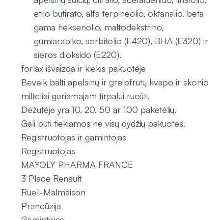
etilo butirato, alfa terpineolio, oktanalio, beta
gama heksenolio, maltodekstrino,
gumiarabiko, sorbitolio (E420), BHA (E320) ir
sieros dioksido (E220).
forlax išvaizda ir kiekis pakuotėje
Beveik balti apelsinų ir greipfrutų kvapo ir skonio
milteliai geriamajam tirpalui ruošti.
Dėžutėje yra 10, 20, 50 ar 100 paketėlių.
Gali būti tiekiamos ne visų dydžių pakuotės.
Registruotojas ir gamintojas
Registruotojas
MAYOLY PHARMA FRANCE
3 Place Renault
Rueil-Malmaison
Prancūzija
Gamintojas