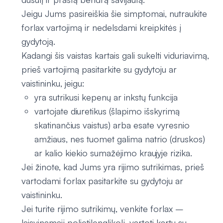
Jeigu Jums pasireiškia šie simptomai, nutraukite
forlax vartojimą ir nedelsdami kreipkitės į
gydytoją.
Kadangi šis vaistas kartais gali sukelti viduriavimą,
prieš vartojimą pasitarkite su gydytoju ar
vaistininku, jeigu:
yra sutrikusi kepenų ar inkstų funkcija
vartojate diuretikus (šlapimo išskyrimą
skatinančius vaistus) arba esate vyresnio
amžiaus, nes tuomet galima natrio (druskos)
ar kalio kiekio sumažėjimo kraujyje rizika.
Jei žinote, kad Jums yra rijimo sutrikimas, prieš
vartodami forlax pasitarkite su gydytoju ar
vaistininku.
Jei turite rijimo sutrikimų, venkite forlax –
laisvinamajį polietilenglikolį, vartoti kartu su