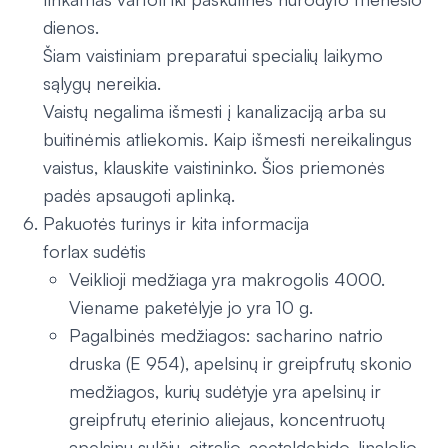
dienos.
Šiam vaistiniam preparatui specialių laikymo
sąlygų nereikia.
Vaistų negalima išmesti į kanalizaciją arba su
buitinėmis atliekomis. Kaip išmesti nereikalingus
vaistus, klauskite vaistininko. Šios priemonės
padės apsaugoti aplinką.
Pakuotės turinys ir kita informacija
forlax sudėtis
Veiklioji medžiaga yra makrogolis 4000.
Viename paketėlyje jo yra 10 g.
Pagalbinės medžiagos: sacharino natrio
druska (E 954), apelsinų ir greipfrutų skonio
medžiagos, kurių sudėtyje yra apelsinų ir
greipfrutų eterinio aliejaus, koncentruotų
apelsinų sulčių, citralio, acetaldehido, linalolio,