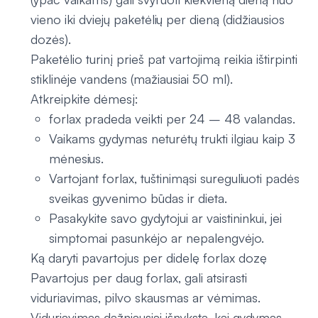
vieno iki dviejų paketėlių per dieną (didžiausios
dozės).
Paketėlio turinį prieš pat vartojimą reikia ištirpinti
stiklinėje vandens (mažiausiai 50 ml).
Atkreipkite dėmesį:
forlax pradeda veikti per 24 – 48 valandas.
Vaikams gydymas neturėtų trukti ilgiau kaip 3
mėnesius.
Vartojant forlax, tuštinimąsi sureguliuoti padės
sveikas gyvenimo būdas ir dieta.
Pasakykite savo gydytojui ar vaistininkui, jei
simptomai pasunkėjo ar nepalengvėjo.
Ką daryti pavartojus per didelę forlax dozę
Pavartojus per daug forlax, gali atsirasti
viduriavimas, pilvo skausmas ar vėmimas.
Viduriavimas dažniausiai išnyksta, kai gydymas