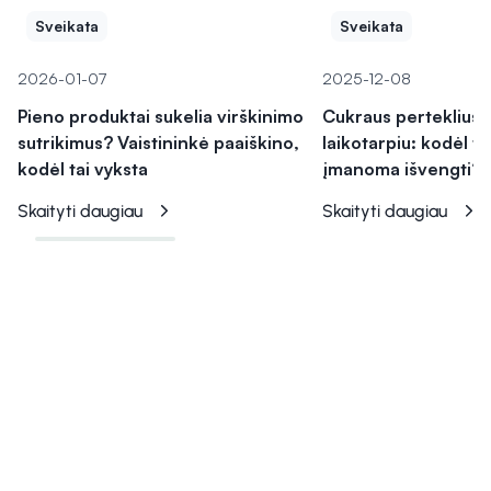
Sveikata
Sveikata
2026-01-07
2025-12-08
Pieno produktai sukelia virškinimo
Cukraus perteklius 
sutrikimus? Vaistininkė paaiškino,
laikotarpiu: kodėl ta
kodėl tai vyksta
įmanoma išvengti?
Skaityti daugiau
Skaityti daugiau