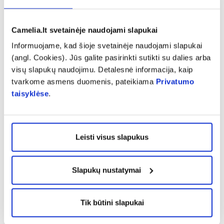
rečiau kaip 1 iš 10 asmenų)
Pilvo skausmas
Camelia.lt svetainėje naudojami slapukai
Pilvo pūtimas
Informuojame, kad šioje svetainėje naudojami slapukai
Pykinimas (blogumas)
(angl. Cookies). Jūs galite pasirinkti sutikti su dalies arba
Viduriavimas.
visų slapukų naudojimu. Detalesnė informacija, kaip
tvarkome asmens duomenis, pateikiama
Privatumo
Nedažni šalutinio poveikio reiškiniai (gali pasireikšti
taisyklėse
.
rečiau kaip 1 iš 100 asmenų):
Vėmimas
Skubus noras tuštintis
Leisti visus slapukus
Išmatų nelaikymas.
Šalutinio poveikio reiškiniai, kurių dažnis
nežinomas (negali būti apskaičiuotas pagal
Slapukų nustatymai
turimus duomenis):
Mažas kalio kiekis kraujyje, kuris gali sukelti
Tik būtini slapukai
raumenų silpnumą, trūkčiojimą ar nenormalų
širdies ritmą