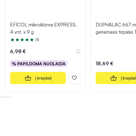
EFICOL mikroklizma EXPRESS,
DUPHALAC 667 m
4 vnt. x 9 g
geriamasis tirpalas
(1)
Įvertinimas 5.0 iš 5
6,98 €
18,69 €
% PAPILDOMA NUOLAIDA
Į krepšelį
Į krepšel