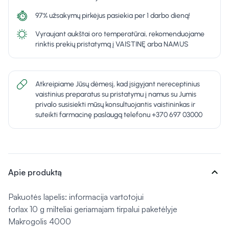
97% užsakymų pirkėjus pasiekia per 1 darbo dieną!
Vyraujant aukštai oro temperatūrai, rekomenduojame
rinktis prekių pristatymą į VAISTINĘ arba NAMUS
Atkreipiame Jūsų dėmesį, kad įsigyjant nereceptinius
vaistinius preparatus su pristatymu į namus su Jumis
privalo susisiekti mūsų konsultuojantis vaistininkas ir
suteikti farmacinę paslaugą telefonu +370 697 03000
expand_more
Apie produktą
Pakuotės lapelis: informacija vartotojui
forlax 10 g milteliai geriamajam tirpalui paketėlyje
Makrogolis 4000