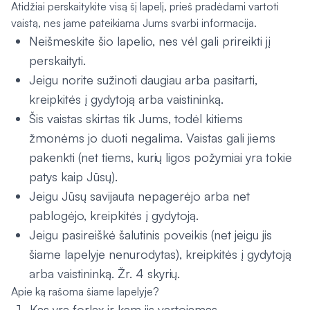
Atidžiai perskaitykite visą šį lapelį, prieš pradėdami vartoti
vaistą, nes jame pateikiama Jums svarbi informacija.
Neišmeskite šio lapelio, nes vėl gali prireikti jį
perskaityti.
Jeigu norite sužinoti daugiau arba pasitarti,
kreipkitės į gydytoją arba vaistininką.
Šis vaistas skirtas tik Jums, todėl kitiems
žmonėms jo duoti negalima. Vaistas gali jiems
pakenkti (net tiems, kurių ligos požymiai yra tokie
patys kaip Jūsų).
Jeigu Jūsų savijauta nepagerėjo arba net
pablogėjo, kreipkitės į gydytoją.
Jeigu pasireiškė šalutinis poveikis (net jeigu jis
šiame lapelyje nenurodytas), kreipkitės į gydytoją
arba vaistininką. Žr. 4 skyrių.
Apie ką rašoma šiame lapelyje?
Kas yra forlax ir kam jis vartojamas