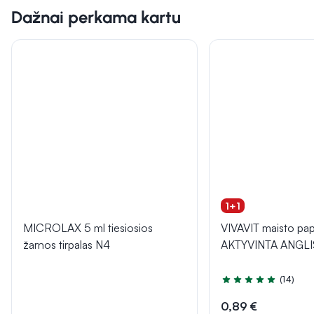
Dažnai perkama kartu
1+1
MICROLAX 5 ml tiesiosios
VIVAVIT maisto pap
žarnos tirpalas N4
AKTYVINTA ANGLIS,
(14)
Įvertinimas 5.0 iš 5
0,89 €