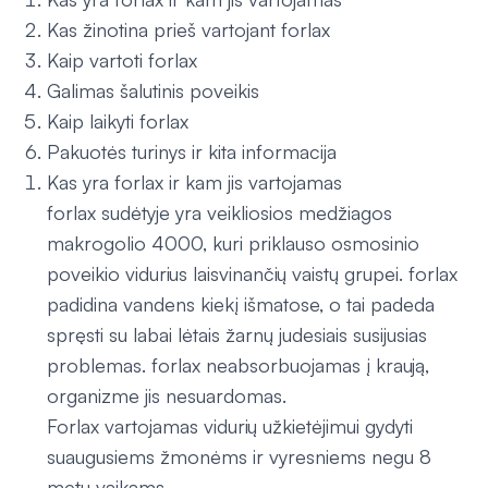
Kas žinotina prieš vartojant forlax
Kaip vartoti forlax
Galimas šalutinis poveikis
Kaip laikyti forlax
Pakuotės turinys ir kita informacija
Kas yra forlax ir kam jis vartojamas
forlax sudėtyje yra veikliosios medžiagos
makrogolio 4000, kuri priklauso osmosinio
poveikio vidurius laisvinančių vaistų grupei. forlax
padidina vandens kiekį išmatose, o tai padeda
spręsti su labai lėtais žarnų judesiais susijusias
problemas. forlax neabsorbuojamas į kraują,
organizme jis nesuardomas.
Forlax vartojamas vidurių užkietėjimui gydyti
suaugusiems žmonėms ir vyresniems negu 8
metų vaikams.