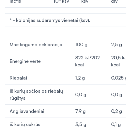
lactis
10
ksv
ksv
ksv
* - kolonijas sudarantys vienetai (ksv).
Maistingumo deklaracija
100 g
2,5 g
822 kJ/202
20,5 kJ/
Energinė vertė
kcal
kcal
Riebalai
1,2 g
0,025 g
iš kurių sočiosios riebalų
0,0 g
0,0 g
rūgštys
Angliavandeniai
7,9 g
0,2 g
iš kurių cukrūs
3,5 g
0,1 g