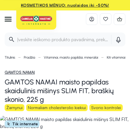
KOSMETIKOS MĖNUO: nuolaidos iki -50%!
Įveskite ieškomo produkto pavadinimą, prekės ženklą ir 
Titulinis
Pradžia
Vitaminai, maisto papildai, mineralai
Kiti vitaminai i
GAMTOS NAMAI
GAMTOS NAMAI maisto papildas
skaidulinis mišinys SLIM FIT, braškių
skonio, 225 g
Žarnynui
Normaliam cholesterolio kiekiui
Svorio kontrolei
Tik internete