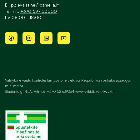
El. p.:
evaistine@camelia.lt
Tel. nr.:
+370 697 03000
I-V 08:00 - 18:00
Valstybinė vaistų kontrolės tarnyba prie Lietuvos Respublikos sveikatos apsaugos
ministerijos
Studentų g. 45A, Vilnius, +370 52 639264 www.vvkt.lt, vvkt@vvkt.lt