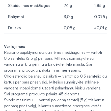
Skaidulinės medžiagos
74 g
1,85 g
Baltymai
3,0 g
0,075 g
Druska
0,08 g
<0,01 g
Vartojimas:
Raciono papildymui skaidulinėmis medžiagomis – vartoti
0,5 samtelio (2,5 g) per parą. Miltelius sumaišykite su
vandeniu ar kitu gėrimu arba dėkite į kitą maistą. Šiai
programai produkto pakaks trims mėnesiams.
Cholesterolio balansui palaikyti – vartoti po 0,5 samtelio du
kartus per parą prieš valgį. Miltelius sumaišykite stiklinėje
vandens ir papildomai užgerti pakankamu kiekiu vandens.
Šiai programai produkto pakaks 45 dienoms.
Svorio mažinimui – vartoti po vieną samtelį (5 g) tris kartus
per parą prieš valgį, laikantis sumažintos energinės vertės