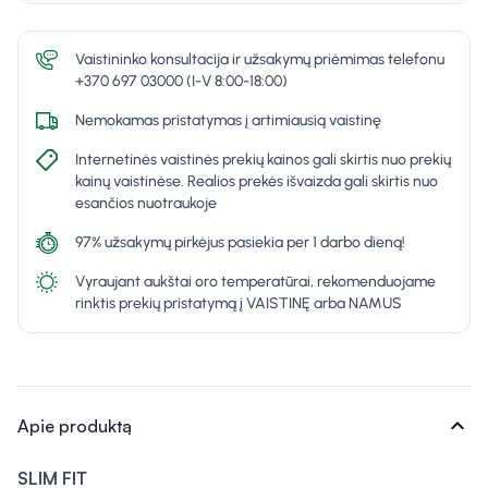
Vaistininko konsultacija ir užsakymų priėmimas telefonu
+370 697 03000 (I-V 8:00-18:00)
Nemokamas pristatymas į artimiausią vaistinę
Internetinės vaistinės prekių kainos gali skirtis nuo prekių
kainų vaistinėse. Realios prekės išvaizda gali skirtis nuo
esančios nuotraukoje
97% užsakymų pirkėjus pasiekia per 1 darbo dieną!
Vyraujant aukštai oro temperatūrai, rekomenduojame
rinktis prekių pristatymą į VAISTINĘ arba NAMUS
expand_more
Apie produktą
SLIM FIT