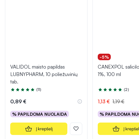
-5%
VALIDOL maisto papildas
CANEXPOL salicilo 
LUBNYPHARM, 10 poliežuvinių
1%, 100 ml
tab.
(11)
(2)
Įvertinimas 5.0 iš 5
Įvertinimas 5.0 iš 5
0,89 €
1,13 €
1,19 €
% PAPILDOMA NUOLAIDA
% PAPILDOMA NU
Į krepšelį
Į krepšel