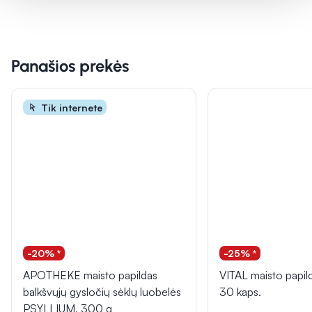
Panašios prekės
Tik internete
-20% *
-25% *
APOTHEKE maisto papildas
VITAL maisto papi
balkšvųjų gysločių sėklų luobelės
30 kaps.
PSYLLIUM, 300 g