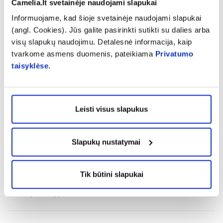
Camelia.lt svetainėje naudojami slapukai
tel.(8 5) 246 9651.
Informuojame, kad šioje svetainėje naudojami slapukai
(angl. Cookies). Jūs galite pasirinkti sutikti su dalies arba
Pranešti apie klaidą prekės aprašyme
visų slapukų naudojimu. Detalesnė informacija, kaip
tvarkome asmens duomenis, pateikiama
Privatumo
taisyklėse
.
expand_more
Charakteristika
Leisti visus slapukus
expand_more
Sudedamosios dalys
Slapukų nustatymai
expand_more
Vartojimas
Tik būtini slapukai
expand_more
Atsiliepimai (1)