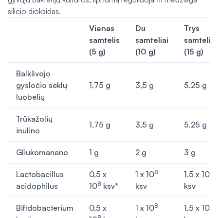
silicio dioksidas.
Vienas
Du
Trys
samtelis
samteliai
samteliai
(5 g)
(10 g)
(15 g)
Balkšvojo
gysločio sėklų
1,75 g
3,5 g
5,25 g
luobelių
Trūkažolių
1,75 g
3,5 g
5,25 g
inulino
Gliukomanano
1 g
2 g
3 g
8
8
Lactobacillus
0,5 x
1 x 10
1,5 x 10
8
acidophilus
10
ksv*
ksv
ksv
8
8
Bifidobacterium
0,5 x
1 x 10
1,5 x 10
8