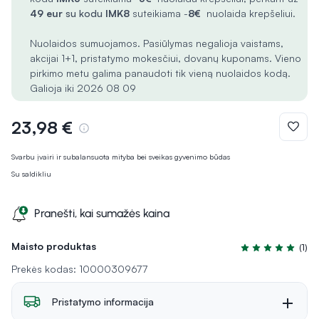
49 eur
su kodu
IMK8
suteikiama -
8€
nuolaida krepšeliui.
Nuolaidos sumuojamos. Pasiūlymas negalioja vaistams,
akcijai 1+1, pristatymo mokesčiui, dovanų kuponams. Vieno
pirkimo metu galima panaudoti tik vieną nuolaidos kodą.
Galioja iki 2026 08 09
23,98 €
Svarbu įvairi ir subalansuota mityba bei sveikas gyvenimo būdas
Su saldikliu
Pranešti, kai sumažės kaina
Maisto produktas
(1)
Įvertinimas 5.0 i
Prekės kodas: 10000309677
Pristatymo informacija