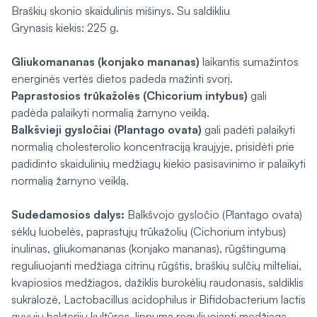
Braškių skonio skaidulinis mišinys. Su saldikliu
Grynasis kiekis: 225 g.
Gliukomananas (konjako mananas)
laikantis sumažintos
energinės vertės dietos padeda mažinti svorį.
Paprastosios trūkažolės (
Chicorium intybus
)
gali
padėda palaikyti normalią žarnyno veiklą.
Balkšvieji gysločiai (
Plantago ovata
)
gali padėti palaikyti
normalią cholesterolio koncentraciją kraujyje, prisidėti prie
padidinto skaidulinių medžiagų kiekio pasisavinimo ir palaikyti
normalią žarnyno veiklą.
Sudedamosios dalys:
Balkšvojo gysločio (
Plantago ovata
)
sėklų luobelės, paprastųjų trūkažolių (
Cichorium intybus
)
inulinas, gliukomananas (konjako mananas), rūgštingumą
reguliuojanti medžiaga citrinų rūgštis, braškių sulčių milteliai,
kvapiosios medžiagos, dažiklis burokėlių raudonasis, saldiklis
sukralozė,
Lactobacillus acidophilus
ir
Bifidobacterium lactis
gyvųjų bakterijų kultūros, lipnumą reguliuojanti medžiaga