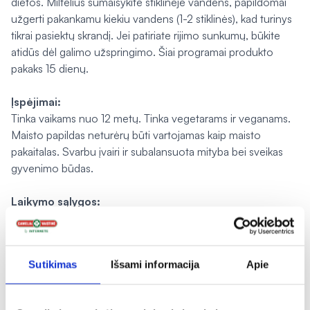
dietos. Miltelius sumaišykite stiklinėje vandens, papildomai
užgerti pakankamu kiekiu vandens (1-2 stiklinės), kad turinys
tikrai pasiektų skrandį. Jei patiriate rijimo sunkumų, būkite
atidūs dėl galimo užspringimo. Šiai programai produkto
pakaks 15 dienų.
Įspėjimai:
Tinka vaikams nuo 12 metų. Tinka vegetarams ir veganams.
Maisto papildas neturėrų būti vartojamas kaip maisto
pakaitalas. Svarbu įvairi ir subalansuota mityba bei sveikas
gyvenimo būdas.
Laikymo sąlygos:
Laikyti
ne aukštesnėje kaip 25 ºC temperatūroje, sausoje ir
nuo tiesioginių saulės spindulių apsaugotoje vietoje.
Sutikimas
Išsami informacija
Apie
Gamintojas ir platintojas:
UAB „Domus Naturae“, Molėtų g. 16, Didžioji Riešė, 14260
Vilniaus r.,