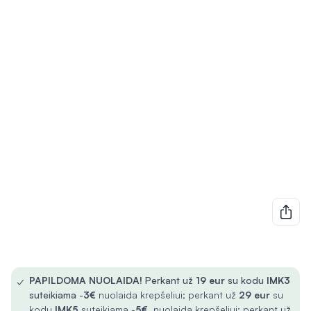
✓
PAPILDOMA NUOLAIDA!
Perkant už
19 eur
su kodu
IMK3
suteikiama -
3€
nuolaida krepšeliui; perkant už
29 eur
su
kodu
IMK5
suteikiama -
5€
nuolaida krepšeliui; perkant už