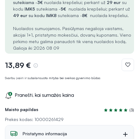
suteikiama -
3€
nuolaida krepšeliui; perkant už
29 eur
su
kodu
IMK5
suteikiama -
5€
nuolaida krepšeliui; perkant už
49 eur
su kodu
IMK8
suteikiama -
8€
nuolaida krepšeliui.
Nuolaidos sumuojamos. Pasiūlymas negalioja vaistams,
akcijai 1+1, pristatymo mokesčiui, dovanų kuponams. Vieno
pirkimo metu galima panaudoti tik vieną nuolaidos kodą.
Galioja iki 2026 08 09
13,89 €
Svarbu įvairi ir subalansuota mityba bei sveikas gyvenimo būdas
Pranešti, kai sumažės kaina
Maisto papildas
(3)
Įvertinimas 5.0 iš
Prekės kodas: 10000261429
Pristatymo informacija