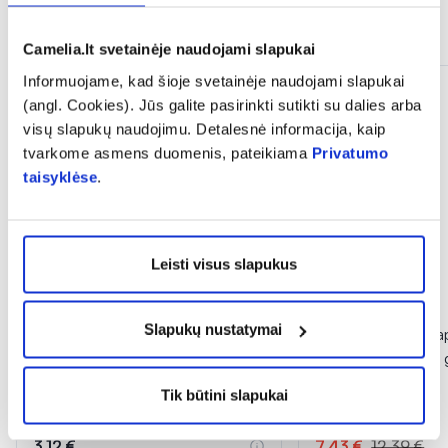
Panašios prekės
Camelia.lt svetainėje naudojami slapukai
Informuojame, kad šioje svetainėje naudojami slapukai
(angl. Cookies). Jūs galite pasirinkti sutikti su dalies arba
visų slapukų naudojimu. Detalesnė informacija, kaip
tvarkome asmens duomenis, pateikiama
Privatumo
taisyklėse
.
Leisti visus slapukus
1+1
-40%
Slapukų nustatymai
VIVAVIT maisto papildas
MEŠKIS maisto pap
VITAMINAS D3 400 TV, 10 ml
VITAMINAS C, 50 
Tik būtini slapukai
3,12 €
7,43 €
12,39 €