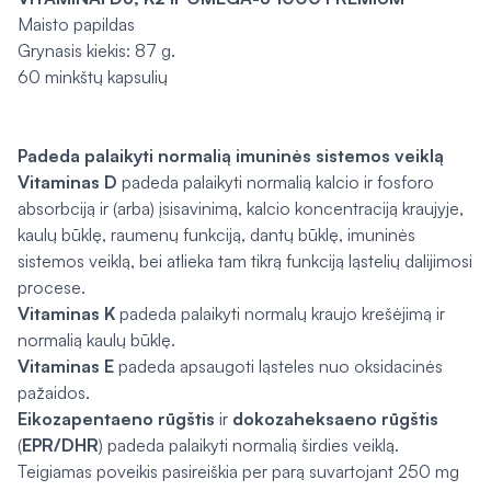
Maisto papildas
Grynasis kiekis: 87 g.
60 minkštų kapsulių
Padeda palaikyti normalią imuninės sistemos veiklą
Vitaminas D
padeda palaikyti normalią kalcio ir fosforo
absorbciją ir (arba) įsisavinimą, kalcio koncentraciją kraujyje,
kaulų būklę, raumenų funkciją, dantų būklę, imuninės
sistemos veiklą, bei atlieka tam tikrą funkciją ląstelių dalijimosi
procese.
Vitaminas K
padeda palaikyti normalų kraujo krešėjimą ir
normalią kaulų būklę.
Vitaminas E
padeda apsaugoti ląsteles nuo oksidacinės
pažaidos.
Eikozapentaeno rūgštis
ir
dokozaheksaeno rūgštis
(
EPR/DHR
) padeda palaikyti normalią širdies veiklą.
Teigiamas poveikis pasireiškia per parą suvartojant 250 mg