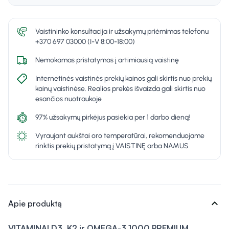
Vaistininko konsultacija ir užsakymų priėmimas telefonu
+370 697 03000 (I-V 8:00-18:00)
Nemokamas pristatymas į artimiausią vaistinę
Internetinės vaistinės prekių kainos gali skirtis nuo prekių
kainų vaistinėse. Realios prekės išvaizda gali skirtis nuo
esančios nuotraukoje
97% užsakymų pirkėjus pasiekia per 1 darbo dieną!
Vyraujant aukštai oro temperatūrai, rekomenduojame
rinktis prekių pristatymą į VAISTINĘ arba NAMUS
expand_more
Apie produktą
VITAMINAI D3, K2 ir OMEGA-3 1000 PREMIUM