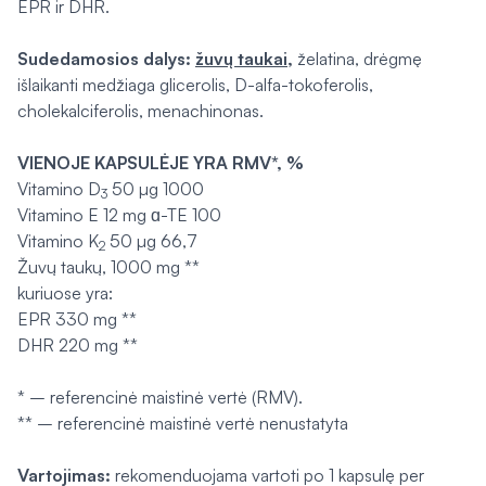
EPR ir DHR.
Sudedamosios dalys:
žuvų taukai
,
želatina, drėgmę
išlaikanti medžiaga glicerolis, D-alfa-tokoferolis,
cholekalciferolis, menachinonas.
VIENOJE KAPSULĖJE YRA
RMV*, %
Vitamino D
50 µg 1000
3
Vitamino E 12 mg ɑ-TE 100
Vitamino K
50 µg 66,7
2
Žuvų taukų, 1000 mg **
kuriuose yra:
EPR 330 mg **
DHR 220 mg **
* – referencinė maistinė vertė (RMV).
** – referencinė maistinė vertė nenustatyta
Vartojimas:
rekomenduojama vartoti po 1 kapsulę per