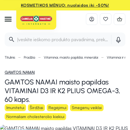
KOSMETIKOS MĖNUO: nuolaidos iki -50%!
Įveskite ieškomo produkto pavadinimą, prekės ženklą ir 
Titulinis
Pradžia
Vitaminai, maisto papildai, mineralai
Vitaminai ir min
GAMTOS NAMAI
GAMTOS NAMAI maisto papildas
VITAMINAI D3 IR K2 PLIUS OMEGA-3,
60 kaps.
Imunitetui
Širdžiai
Regėjimui
Smegenų veiklai
Normaliam cholesterolio kiekiui