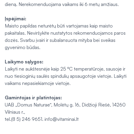
dieną. Nerekomenduojama vaikams iki 6 metų amžiaus.
Įspėjimai:
Maisto papildas neturėtų būti vartojamas kaip maisto
pakaitalas. Neviršykite nustatytos rekomenduojamos paros
dozės. Svarbu įvairi ir subalansuota mityba bei sveikas
gyvenimo būdas.
Laikymo sąlygos:
Laikyti
ne aukštesnėje kaip 25 ºC temperatūroje, sausoje ir
nuo tiesioginių saulės spindulių apsaugotoje vietoje. Laikyti
vaikams nepasiekiamoje vietoje.
Gamintojas ir platintojas:
UAB „Domus Naturae“, Molėtų g. 16, Didžioji Riešė, 14260
Vilniaus r.,
tel.(8 5) 246 9651. info@vitaminai.lt