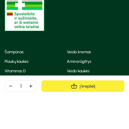
Šampūnas
Veido kremas
Plaukų kaukės
Aminorūgštys
Vitaminas D
Veido kaukės
Korėjietiška kosmetika
Eteriniai aliejai
remove
add
Į krepšelį
Dezodorantas
BB ir CC kremas
Visos teisės saugomos
Privatumo taisyklės
Slapukų politika
© Camelia 2026