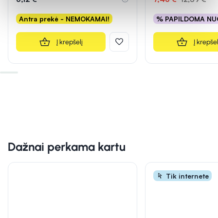
Antra prekė - NEMOKAMAI!
% PAPILDOMA NU
Į krepšelį
Į krepšel
Dažnai perkama kartu
Tik internete