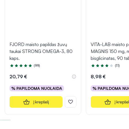
FJORD maisto papildas žuvų
VITA-LAB maisto p
taukai STRONG OMEGA-3, 80
MAGNIS 150 mg, 
kaps.
bisglicinatas, 90 ta
(99)
(11)
Įvertinimas 4.9 iš 5
Įvertinimas 4.4 iš 5
20,79 €
8,98 €
% PAPILDOMA NUOLAIDA
% PAPILDOMA NU
Į krepšelį
Į krepšel