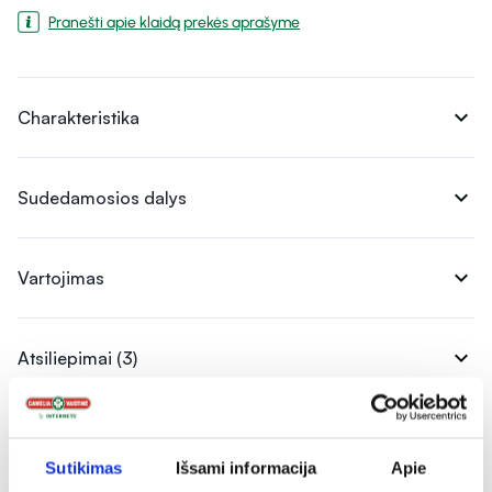
Pranešti apie klaidą prekės aprašyme
expand_more
Charakteristika
expand_more
Sudedamosios dalys
expand_more
Vartojimas
expand_more
Atsiliepimai (3)
Sutikimas
Išsami informacija
Apie