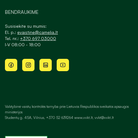
BENDRAUKIME
Susisiekite su mumis:
El. p.:
evaistine@camelia.lt
Tel. nr.:
+370 697 03000
I-V 08:00 - 18:00
Valstybinė vaistų kontrolės tarnyba prie Lietuvos Respublikos sveikatos apsaugos
ministerijos
Studentų g. 45A, Vilnius, +370 52 639264 www.vvkt.lt, vvkt@vvkt.lt