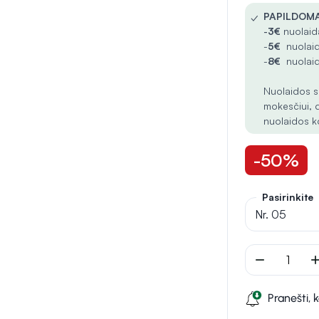
✓
PAPILDOMA
-
3€
nuolaida
-
5€
nuolaid
-
8€
nuolaid
Nuolaidos s
mokesčiui, 
nuolaidos k
-50%
Pasirinkite
Nr. 05
remove
ad
Pranešti, 