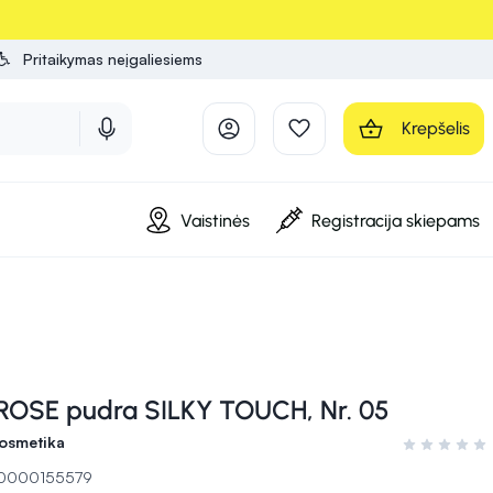
Pritaikymas neįgaliesiems
Krepšelis
Vaistinės
Registracija skiepams
OSE pudra SILKY TOUCH, Nr. 05
osmetika
Įvertinimas 0
 10000155579