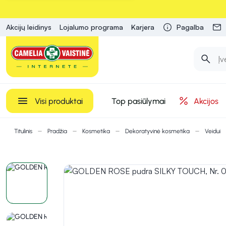
Akcijų leidinys
Lojalumo programa
Karjera
Pagalba
Visi produktai
Top pasiūlymai
Akcijos
Titulinis
Pradžia
Kosmetika
Dekoratyvinė kosmetika
Veidui