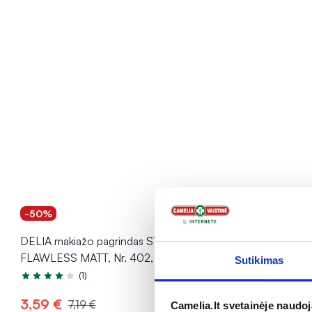
-50%
-50%
DELIA makiažo pagrindas STAY
DELIA maki
FLAWLESS MATT, Nr. 402, 30 ml
FLAWLESS M
Sutikimas
(1)
Įvertinimas 4.0 iš 5
3,59 €
3,59 €
7,19 €
7,
Camelia.lt svetainėje naudo