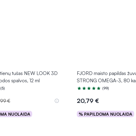
stienų tušas NEW LOOK 3D
FJORD maisto papildas žuvų
dos spalvos, 12 ml
STRONG OMEGA-3, 80 ka
(5)
(99)
.4 iš 5
Įvertinimas 4.9 iš 5
20,79 €
,99 €
OMA NUOLAIDA
% PAPILDOMA NUOLAIDA
Į krepšelį
Į krepšelį