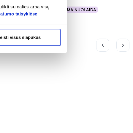
tikti su dalies arba visų
% PAPILDOMA NUOLAIDA
Į krepšelį
vatumo taisyklėse
.
eisti visus slapukus