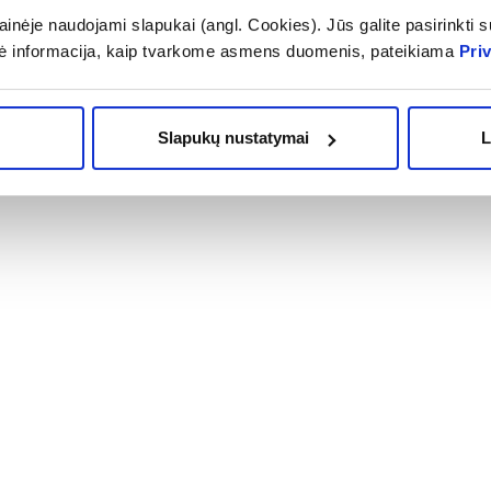
inėje naudojami slapukai (angl. Cookies). Jūs galite pasirinkti su
OMA NUOLAIDA
% PAPILDOMA NUOLAIDA
Į krepšelį
Į krepšelį
ė informacija, kaip tvarkome asmens duomenis, pateikiama
Pri
Slapukų nustatymai
L