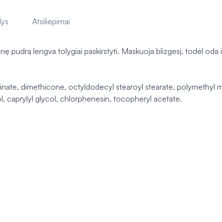
lys
Atsiliepimai
pudrą lengva tolygiai paskirstyti. Maskuoja blizgesį, todėl oda il
cinate, dimethicone, octyldodecyl stearoyl stearate, polymethyl me
l, caprylyl glycol, chlorphenesin, tocopheryl acetate.