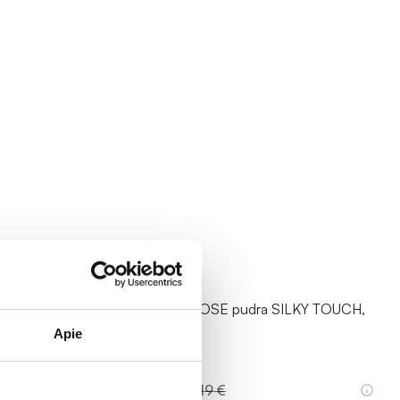
-50%
KY TOUCH,
GOLDEN ROSE pudra SILKY TOUCH,
Nr. 06
Apie
3,09 €
6,19 €