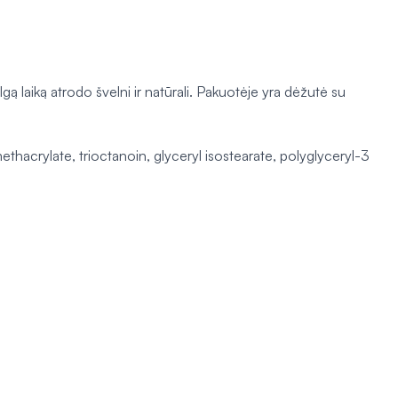
gą laiką atrodo švelni ir natūrali. Pakuotėje yra dėžutė su
thacrylate, trioctanoin, glyceryl isostearate, polyglyceryl-3