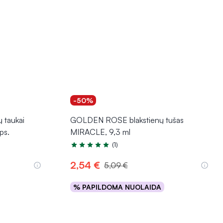
-50%
 taukai
GOLDEN ROSE blakstienų tušas
ps.
MIRACLE, 9,3 ml
(1)
Įvertinimas 5.0 iš 5
2,54 €
5,09 €
% PAPILDOMA NUOLAIDA
Į krepšelį