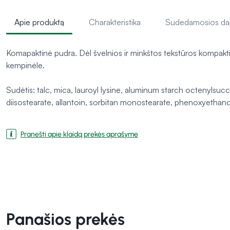
Apie produktą
Charakteristika
Sudedamosios da
Komapaktinė pudra. Dėl švelnios ir minkštos tekstūros kompaktinę 
kempinėle.
Sudėtis: talc, mica, lauroyl lysine, aluminum starch octenylsuc
diisostearate, allantoin, sorbitan monostearate, phenoxyethano
Pranešti apie klaidą prekės aprašyme
Panašios prekės