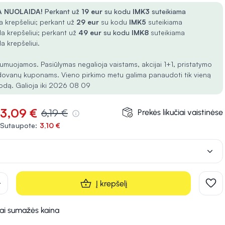
 NUOLAIDA!
Perkant už
19 eur
su kodu
IMK3
suteikiama
 krepšeliui; perkant už
29 eur
su kodu
IMK5
suteikiama
a krepšeliui; perkant už
49 eur
su kodu
IMK8
suteikiama
a krepšeliui.
umuojamos. Pasiūlymas negalioja vaistams, akcijai 1+1, pristatymo
dovanų kuponams. Vieno pirkimo metu galima panaudoti tik vieną
odą. Galioja iki 2026 08 09
3,09 €
6,19 €
Prekės likučiai vaistinėse
Sutaupote:
3,10 €
d
Į krepšelį
kai sumažės kaina