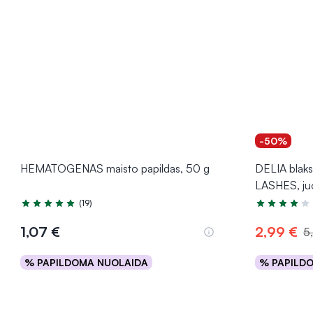
-50%
HEMATOGENAS maisto papildas, 50 g
DELIA blak
LASHES, juo
(19)
Įvertinimas 4.7 iš 5
Įvertinimas 4
1,07 €
2,99 €
5
% PAPILDOMA NUOLAIDA
% PAPILD
Į krepšelį