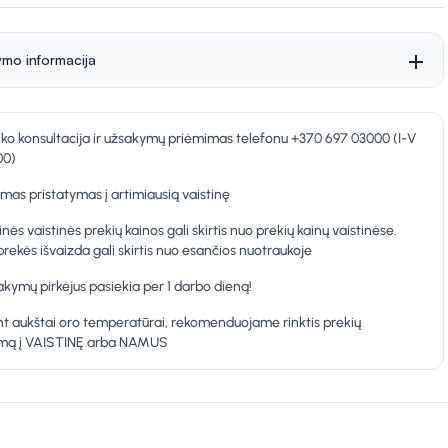
ymo informacija
nko konsultacija ir užsakymų priėmimas telefonu +370 697 03000 (I-V
00)
as pristatymas į artimiausią vaistinę
inės vaistinės prekių kainos gali skirtis nuo prekių kainų vaistinėse.
prekės išvaizda gali skirtis nuo esančios nuotraukoje
kymų pirkėjus pasiekia per 1 darbo dieną!
t aukštai oro temperatūrai, rekomenduojame rinktis prekių
ymą į VAISTINĘ arba NAMUS