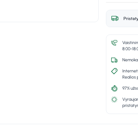
Pristat
Vaistini
8:00-18:
Nemokam
Internet
Realios 
97% užsa
Vyraujan
pristat