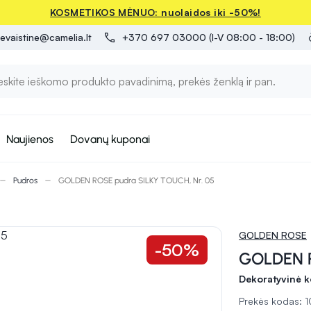
KOSMETIKOS MĖNUO: nuolaidos iki -50%!
evaistine@camelia.lt
+370 697 03000 (I-V 08:00 - 18:00)
Naujienos
Dovanų kuponai
Pudros
GOLDEN ROSE pudra SILKY TOUCH, Nr. 05
GOLDEN ROSE
-50%
GOLDEN R
Dekoratyvinė k
Prekės kodas: