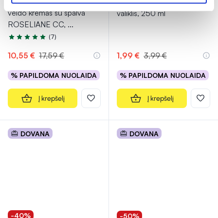
URIAGE koreguojamasis
EVOLUDERM akių makiažo
veido kremas su spalva
valiklis, 250 ml
ROSELIANE CC,
...
(7)
Įvertinimas 4.9 iš 5
10,55 €
17,59 €
1,99 €
3,99 €
% PAPILDOMA NUOLAIDA
% PAPILDOMA NUOLAIDA
Į krepšelį
Į krepšelį
DOVANA
DOVANA
-40%
-50%