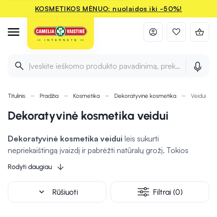
KOSMETIKOS MĖNUO: nuolaidos iki -50%!
Įveskite ieškomo produkto pavadinimą, prekės ženklą ir 
Titulinis
Pradžia
Kosmetika
Dekoratyvinė kosmetika
Veidui
Dekoratyvinė kosmetika veidui
Dekoratyvinė kosmetika veidui
leis sukurti
nepriekaištingą įvaizdį ir pabrėžti natūralų grožį. Tokios
priemonės kaip tonuojantys kremai, pudros ir skaistalai
Rodyti daugiau
padės
išlyginti odos atspalvį
, paslėpti trūkumus bei suteikti
odai žavaus spindesio. Dekoratyvinė kosmetika veidui
expand_more
Rūšiuoti
Filtrai (0)
suteiks galimybę
išryškinti jūsų bruožus
ir
sukurti tiek
natūralų
, tiek ryškesnį, spalvingesnį įvaizdį. Tai ne tik