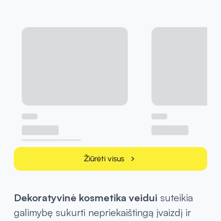
Žiūrėti visus
chevron_right
Dekoratyvinė kosmetika veidui
suteikia
galimybę sukurti nepriekaištingą įvaizdį ir