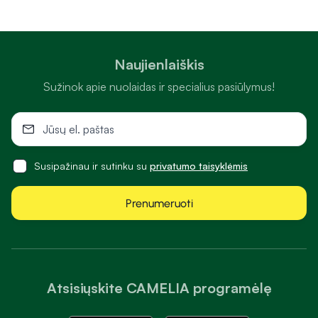
Naujienlaiškis
Sužinok apie nuolaidas ir specialius pasiūlymus!
Susipažinau ir sutinku su
privatumo taisyklėmis
Prenumeruoti
Atsisiųskite CAMELIA programėlę