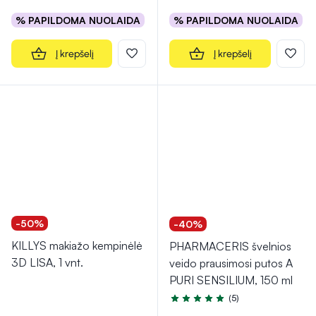
% PAPILDOMA NUOLAIDA
% PAPILDOMA NUOLAIDA
Į krepšelį
Į krepšelį
-50%
-40%
KILLYS makiažo kempinėlė
PHARMACERIS švelnios
3D LISA, 1 vnt.
veido prausimosi putos A
PURI SENSILIUM, 150 ml
(5)
Įvertinimas 5.0 iš 5