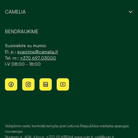
CAMELIA
BENDRAUKIME
Susisiekite su mumis:
El. p.:
evaistine@camelia.lt
Tel. nr.:
+370 697 03000
I-V 08:00 - 18:00
Valstybinė vaistų kontrolės tarnyba prie Lietuvos Respublikos sveikatos apsaugos
ministerijos
Studentų g. 45A, Vilnius, +370 52 639264 www.vvkt.lt, vvkt@vvkt.lt