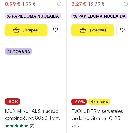
0,99 €
1,99 €
8,27 €
13,79 €
% PAPILDOMA NUOLAIDA
% PAPILDOMA NUOLAIDA
Į krepšelį
Į krepšelį
DOVANA
-50%
-50%
Naujiena
IDUN MINERALS makiažo
EVOLUDERM servetėlės
kempinėlė, Nr. 8050, 1 vnt.
veidui su vitaminu C, 25
vnt.
(2)
Įvertinimas 5.0 iš 5