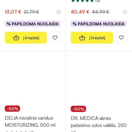
(3)
Įvertinimas 5.0 iš 5
13,07 €
21,79 €
40,49 €
44,99 €
% PAPILDOMA NUOLAIDA
% PAPILDOMA NUOLAIDA
Į krepšelį
Į krepšelį
-50%
-50%
DELIA micelinis vanduo
DR. MEDICA aknės
MOISTURIZING, 500 ml
pažeistos odos valiklis, 250