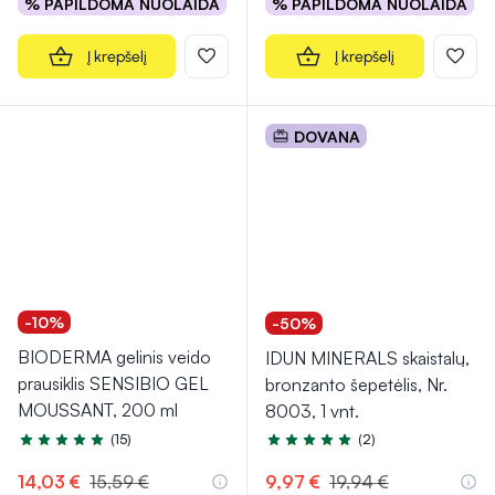
% PAPILDOMA NUOLAIDA
% PAPILDOMA NUOLAIDA
Į krepšelį
Į krepšelį
DOVANA
-10%
-50%
BIODERMA gelinis veido
IDUN MINERALS skaistalų,
prausiklis SENSIBIO GEL
bronzanto šepetėlis, Nr.
MOUSSANT, 200 ml
8003, 1 vnt.
(15)
(2)
Įvertinimas 5.0 iš 5
Įvertinimas 5.0 iš 5
14,03 €
15,59 €
9,97 €
19,94 €