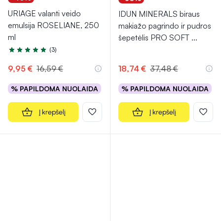
URIAGE valanti veido
IDUN MINERALS biraus
emulsija ROSELIANE, 250
makiažo pagrindo ir pudros
ml
šepetėlis PRO SOFT
...
(3)
Įvertinimas 5.0 iš 5
9,95 €
16,59 €
18,74 €
37,48 €
% PAPILDOMA NUOLAIDA
% PAPILDOMA NUOLAIDA
Į krepšelį
Į krepšelį