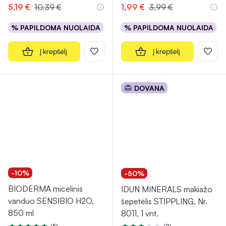
5,19 €
10,39 €
1,99 €
3,99 €
% PAPILDOMA NUOLAIDA
% PAPILDOMA NUOLAIDA
Į krepšelį
Į krepšelį
DOVANA
-10%
-50%
BIODERMA micelinis
IDUN MINERALS makiažo
vanduo SENSIBIO H2O,
šepetėlis STIPPLING, Nr.
850 ml
8011, 1 vnt.