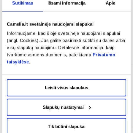
su spalva raustančiai,
pudros dėklas NEW, 1 vnt.
Sutikimas
Išsami informacija
Apie
jautriai odai SENSIBIO
...
(17)
Įvertinimas 3.7 iš 5
Camelia.lt svetainėje naudojami slapukai
25,82 €
28,69 €
16,55 €
27,59 €
Informuojame, kad šioje svetainėje naudojami slapukai
% PAPILDOMA NUOLAIDA
% PAPILDOMA NUOLAIDA
(angl. Cookies). Jūs galite pasirinkti sutikti su dalies arba
visų slapukų naudojimu. Detalesnė informacija, kaip
Į krepšelį
Į krepšelį
tvarkome asmens duomenis, pateikiama
Privatumo
taisyklėse
.
DOVANA
Leisti visus slapukus
Slapukų nustatymai
-40%
-50%
Tik būtini slapukai