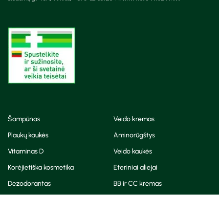
Šampūnas
Veido kremas
Plaukų kaukės
Aminorūgštys
Vitaminas D
Veido kaukės
Korėjietiška kosmetika
Eteriniai aliejai
Dezodorantas
BB ir CC kremas
Visos teisės saugomos