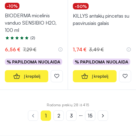
-10%
-50%
BIODERMA micelinis
KILLYS antakių pincetas su
vanduo SENSIBIO H2O,
pasvirusiais galais
100 ml
(2)
Įvertinimas 5.0 iš 5
6,56 €
7,29 €
1,74 €
3,49 €
% PAPILDOMA NUOLAIDA
% PAPILDOMA NUOLAIDA
Į krepšelį
Į krepšelį
Rodoma prekių 28 iš 415
...
1
2
3
15