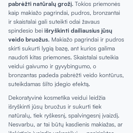
pabrėžti natūralų grožį.
Tokios priemonės
kaip makiažo pagrindai, pudros, bronzantai
ir skaistalai gali suteikti odai žavaus
spindesio bei
išryškinti dailiausius jūsų
veido bruožus.
Makiažo pagrindai ir pudros
skirti sukurti lygią bazę, ant kurios galima
naudoti kitas priemones. Skaistalai suteikia
veidui gaivumo ir gyvybingumo, o
bronzantas padeda pabrėžti veido kontūrus,
suteikdamas šilto įdegio efektą.
Dekoratyvinė kosmetika veidui leidžia
išryškinti jūsų bruožus ir sukurti tiek
natūralų, tiek ryškesnį, spalvingesnį įvaizdį.
Nesvarbu, ar tai būtų kasdienis makiažas, ar