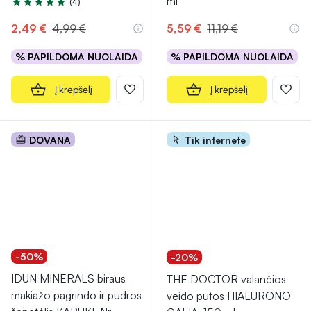
ml
(4)
Įvertinimas 5.0 iš 5
2,49 €
4,99 €
5,59 €
11,19 €
% PAPILDOMA NUOLAIDA
% PAPILDOMA NUOLAIDA
Į krepšelį
Į krepšelį
DOVANA
Tik internete
-50%
-20%
IDUN MINERALS biraus
THE DOCTOR valančios
makiažo pagrindo ir pudros
veido putos HIALURONO