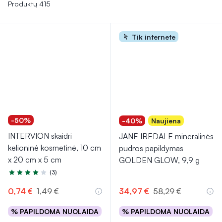
estetinės priemonės, bet ir galimybė jaustis užtikrintai.
Produktų 415
Tik internete
-50%
-40%
Naujiena
INTERVION skaidri
JANE IREDALE mineralinės
kelioninė kosmetinė, 10 cm
pudros papildymas
x 20 cm x 5 cm
GOLDEN GLOW, 9,9 g
(3)
Įvertinimas 4.3 iš 5
0,74 €
1,49 €
34,97 €
58,29 €
% PAPILDOMA NUOLAIDA
% PAPILDOMA NUOLAIDA