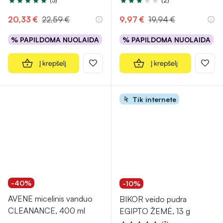
(5)
(2)
Įvertinimas 5.0 iš 5
Įvertinimas 3.0 iš 5
20,33 €
22,59 €
9,97 €
19,94 €
% PAPILDOMA NUOLAIDA
% PAPILDOMA NUOLAIDA
Į krepšelį
Į krepšelį
Tik internete
-40%
-10%
AVENE micelinis vanduo
BIKOR veido pudra
CLEANANCE, 400 ml
EGIPTO ŽEMĖ, 13 g