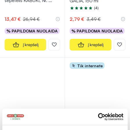
šepetėlis KABUKI, Nr.
...
GALIA, 150 ml
(4)
Įvertinimas 5.0 iš 5
13,47 €
26,94 €
2,79 €
3,49 €
% PAPILDOMA NUOLAIDA
% PAPILDOMA NUOLAIDA
Į krepšelį
Į krepšelį
Tik internete
-10%
-40%
Naujiena
BIODERMA veido kremas
JANE IREDALE presuotos