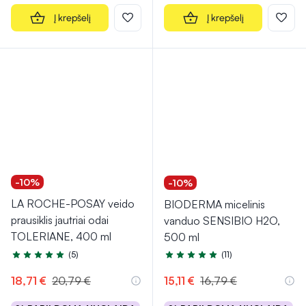
Į krepšelį
Į krepšelį
-10%
-10%
LA ROCHE-POSAY veido
BIODERMA micelinis
prausiklis jautriai odai
vanduo SENSIBIO H2O,
TOLERIANE, 400 ml
500 ml
(5)
(11)
Įvertinimas 5.0 iš 5
Įvertinimas 5.0 iš 5
18,71 €
20,79 €
15,11 €
16,79 €