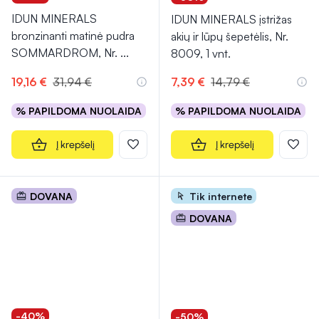
IDUN MINERALS
IDUN MINERALS įstrižas
bronzinanti matinė pudra
akių ir lūpų šepetėlis, Nr.
SOMMARDROM, Nr.
...
8009, 1 vnt.
19,16 €
31,94 €
7,39 €
14,79 €
% PAPILDOMA NUOLAIDA
% PAPILDOMA NUOLAIDA
Į krepšelį
Į krepšelį
DOVANA
Tik internete
DOVANA
-40%
-50%