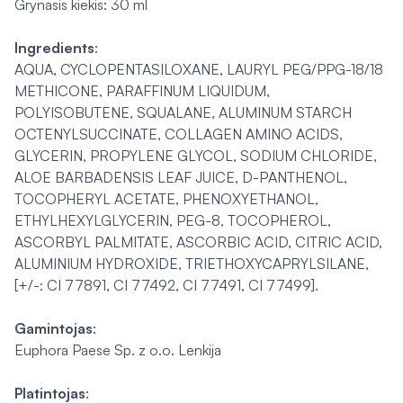
Grynasis kiekis: 30 ml
Ingredients
:
AQUA, CYCLOPENTASILOXANE, LAURYL PEG/PPG-18/18
METHICONE, PARAFFINUM LIQUIDUM,
POLYISOBUTENE, SQUALANE, ALUMINUM STARCH
OCTENYLSUCCINATE, COLLAGEN AMINO ACIDS,
GLYCERIN, PROPYLENE GLYCOL, SODIUM CHLORIDE,
ALOE BARBADENSIS LEAF JUICE, D-PANTHENOL,
TOCOPHERYL ACETATE, PHENOXYETHANOL,
ETHYLHEXYLGLYCERIN, PEG-8, TOCOPHEROL,
ASCORBYL PALMITATE, ASCORBIC ACID, CITRIC ACID,
ALUMINIUM HYDROXIDE, TRIETHOXYCAPRYLSILANE,
[+/-: CI 77891, CI 77492, CI 77491, CI 77499].
Gamintojas
:
Euphora Paese Sp. z o.o. Lenkija
Platintojas
: