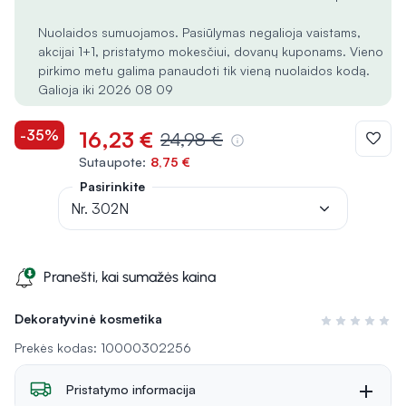
Nuolaidos sumuojamos. Pasiūlymas negalioja vaistams,
akcijai 1+1, pristatymo mokesčiui, dovanų kuponams. Vieno
pirkimo metu galima panaudoti tik vieną nuolaidos kodą.
Galioja iki 2026 08 09
-35%
16,23 €
24,98 €
Sutaupote:
8,75 €
Pasirinkite
Nr. 302N
Pranešti, kai sumažės kaina
Dekoratyvinė kosmetika
Įvertinimas 0 i
Prekės kodas: 10000302256
Pristatymo informacija