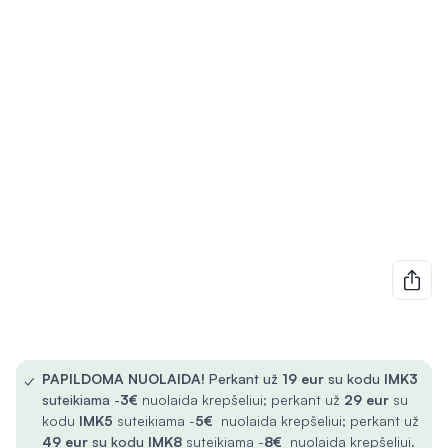
✓
PAPILDOMA NUOLAIDA!
Perkant už
19 eur
su kodu
IMK3
suteikiama -
3€
nuolaida krepšeliui; perkant už
29 eur
su
kodu
IMK5
suteikiama -
5€
nuolaida krepšeliui; perkant už
49 eur
su kodu
IMK8
suteikiama -
8€
nuolaida krepšeliui.