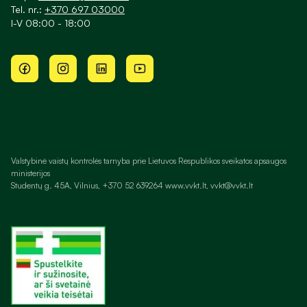
Tel. nr.:
+370 697 03000
I-V 08:00 - 18:00
Valstybinė vaistų kontrolės tarnyba prie Lietuvos Respublikos sveikatos apsaugos
ministerijos
Studentų g. 45A, Vilnius, +370 52 639264 www.vvkt.lt, vvkt@vvkt.lt