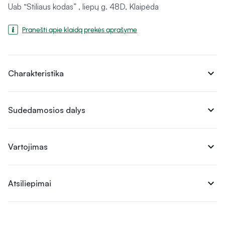
Uab “Stiliaus kodas” , liepų g. 48D, Klaipėda
Pranešti apie klaidą prekės aprašyme
expand_more
Charakteristika
expand_more
Sudedamosios dalys
expand_more
Vartojimas
expand_more
Atsiliepimai