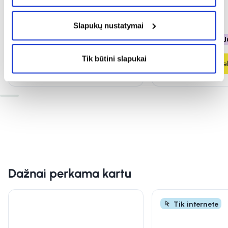
3,59 €
7,19 €
2,89 €
5,79 €
Slapukų nustatymai
% PAPILDOMA NUOLAIDA
% PAPILDOMA NU
Tik būtini slapukai
Į krepšelį
Į krepšel
Dažnai perkama kartu
Tik internete