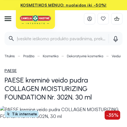
KOSMETIKOS MĖNUO: nuolaidos iki -50%!
Įveskite ieškomo produkto pavadinimą, prekės ženklą ir 
Titulinis
Pradžia
Kosmetika
Dekoratyvinė kosmetika
Veidui
PAESE
PAESE kreminė veido pudra
COLLAGEN MOISTURIZING
FOUNDATION Nr. 302N, 30 ml
Tik internete
-35%