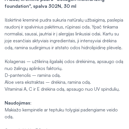
foundation", spalva 302N, 30 ml
Išskirtinė kreminė pudra sukuria natūralų užbaigimą, paslepia
raudonį ir spalvinius pakitimus, rūpinasi oda. Ypač tinkama
normaliai, sausai, jautriai ir į alergijas linkusiai odai. Kartu su
joje esančiais aktyviais ingredientais, ji intensyviai drėkina
odą, ramina sudirgimus ir atstato odos hidrolipidinę plėvelę.
Kolagenas – užtikriną ilgalaikį odos drėkinimą, apsaugo odą
nuo žalingų aplinkos faktorių.
D-pantenolis – ramina odą.
Aloe vera ekstraktas – drėkina, ramina odą.
Vitaminai A, C ir E drėkina odą, apsaugo nuo UV spindulių.
Naudojimas
:
Makiažo kempinėle ar teptuku tolygiai padengiame veido
odą.