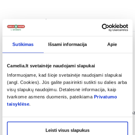
Panašios prekės
Sutikimas
Išsami informacija
Apie
Camelia.lt svetainėje naudojami slapukai
Informuojame, kad šioje svetainėje naudojami slapukai
(angl. Cookies). Jūs galite pasirinkti sutikti su dalies arba
visų slapukų naudojimu. Detalesnė informacija, kaip
tvarkome asmens duomenis, pateikiama
Privatumo
-50%
-50%
taisyklėse
.
DELIA makiažo pagrindas STAY
DELIA makiažo ba
FLAWLESS MATT, Nr. 404, 30
MANGO, 30 ml
ml
Leisti visus slapukus