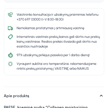
Vaistininko konsultacija ir užsakymų priėmimas telefonu
+370 697 03000 (I-V 8:00-18:00)
Nemokamas pristatymas į artimiausią vaistinę
Internetinės vaistinės prekių kainos gali skirtis nuo prekių
kainų vaistinėse. Realios prekės išvaizda gali skirtis nuo
esančios nuotraukoje
97% užsakymų pirkėjus pasiekia per 1 darbo dieną!
Vyraujant aukštai oro temperatūrai, rekomenduojame
rinktis prekių pristatymą į VAISTINĘ arba NAMUS
expand_more
Apie produktą
PAESE, kreminė pudra "Collagen moisturizing