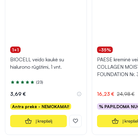
1+1
-35%
BIOCELL veido kaukė su
PAESE kreminė ve
hialurono rūgštimi, 1 vnt.
COLLAGEN MOIS
FOUNDATION Nr. 3
(23)
Įvertinimas 5.0 iš 5
3,69 €
16,23 €
24,98 €
Antra prekė - NEMOKAMAI!
% PAPILDOMA NU
Į krepšelį
Į krepšel