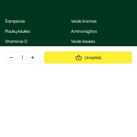
Šampūnas
Veido kremas
Plaukų kaukės
Aminorūgštys
Vitaminas D
Veido kaukės
Korėjietiška kosmetika
Eteriniai aliejai
remove
add
Į krepšelį
Dezodorantas
BB ir CC kremas
Visos teisės saugomos
Privatumo taisyklės
Slapukų politika
© Camelia 2026