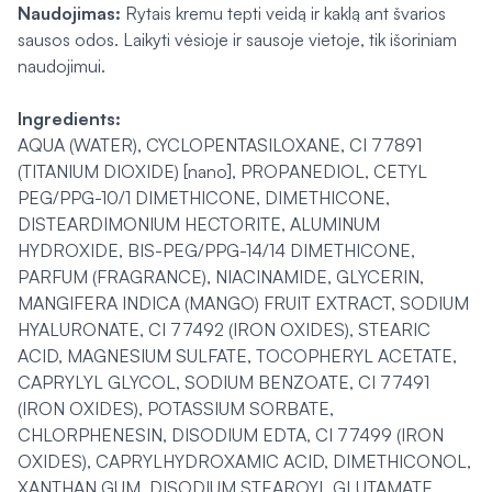
Naudojimas:
Rytais kremu tepti veidą ir kaklą ant švarios
sausos odos. Laikyti vėsioje ir sausoje vietoje, tik išoriniam
naudojimui.
Ingredients:
AQUA (WATER), CYCLOPENTASILOXANE, CI 77891
(TITANIUM DIOXIDE) [nano], PROPANEDIOL, CETYL
PEG/PPG-10/1 DIMETHICONE, DIMETHICONE,
DISTEARDIMONIUM HECTORITE, ALUMINUM
HYDROXIDE, BIS-PEG/PPG-14/14 DIMETHICONE,
PARFUM (FRAGRANCE), NIACINAMIDE, GLYCERIN,
MANGIFERA INDICA (MANGO) FRUIT EXTRACT, SODIUM
HYALURONATE, CI 77492 (IRON OXIDES), STEARIC
ACID, MAGNESIUM SULFATE, TOCOPHERYL ACETATE,
CAPRYLYL GLYCOL, SODIUM BENZOATE, CI 77491
(IRON OXIDES), POTASSIUM SORBATE,
CHLORPHENESIN, DISODIUM EDTA, CI 77499 (IRON
OXIDES), CAPRYLHYDROXAMIC ACID, DIMETHICONOL,
XANTHAN GUM, DISODIUM STEAROYL GLUTAMATE,