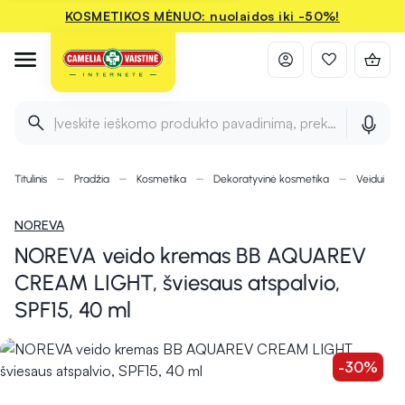
KOSMETIKOS MĖNUO: nuolaidos iki -50%!
Įveskite ieškomo produkto pavadinimą, prekės ženklą ir 
Titulinis
Pradžia
Kosmetika
Dekoratyvinė kosmetika
Veidui
NOREVA
NOREVA veido kremas BB AQUAREV
CREAM LIGHT, šviesaus atspalvio,
SPF15, 40 ml
-30%