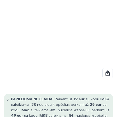
✓
PAPILDOMA NUOLAIDA!
Perkant už
19 eur
su kodu
IMK3
suteikiama -
3€
nuolaida krepšeliui; perkant už
29 eur
su
kodu
IMK5
suteikiama -
5€
nuolaida krepšeliui; perkant už
49 eur
su kodu
IMK8
suteikiama -
8€
nuolaida krepšeliui.