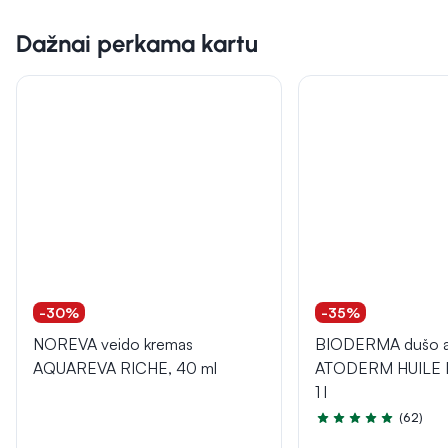
Dažnai perkama kartu
-30%
-35%
NOREVA veido kremas
BIODERMA dušo al
AQUAREVA RICHE, 40 ml
ATODERM HUILE
1 l
(62)
Įvertinimas 5.0 iš 5