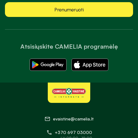
Prenumeruoti
Atsisiųskite CAMELIA programėlę
evaistine@camelia.lt
+370 697 03000