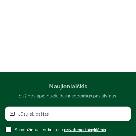
Naujienlaiškis
Sužinok apie nuolaidas ir specialius pasiūlymus!
Susipažinau ir sutinku su
privatumo taisyklėmis