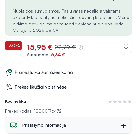
Nuolaidos sumuojamos. Pasiūlymas negalioja vaistams,
akcijai 1+1, pristatymo mokesčiui, dovanų kuponams. Vieno
pirkimo metu galima panaudoti tik vieną nuolaidos kodą.
Galioja iki 2026 08 09
-30%
15,95 €
22,79 €
Sutaupote:
6,84 €
Pranešti, kai sumažės kaina
Prekės likučiai vaistinėse
Kosmetika
Įvertinimas 0 i
Prekės kodas: 10000176472
Pristatymo informacija