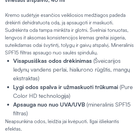
šviesaus atspalvio, 40 ml
Kremo sudėtyje esančios veikliosios medžiagos padeda
drėkinti dehidratuotą odą, ją apsaugoti ir maskuoti.
Sudrėkinta oda tampa minkšta ir glotni. Švelniai tonuotas,
lengvos it aksomas konsistencijos kremas greitai įsigeria,
suteikdamas odai švytintį, tolygų ir gaivų atspalvį. Mineralinis
SPF15 filtras apsaugo nuo saulės spindulių.
Visapusiškas odos drėkinimas
(Šveicarijos
ledynų vandens perlai, hialiurono rūgštis, mangų
ekstraktas)
Lygi odos spalva ir užmaskuoti trūkumai
(Pure
Color HD technologija)
Apsauga nuo nuo UVA/UVB
(mineralinis SPF15
filtras)
Neapsunkina odos, leidžia jai kvėpuoti. Ilgai išliekantis
efektas.