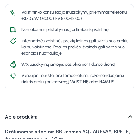
Vaistininko konsultacija ir užsakymų priėmimas telefonu
+370 697 03000 (I-V 8:00-18:00)
Nemokamas pristatymas į artimiausią vaistinę
Internetinės vaistinės prekių kainos gali skirtis nuo prekių
kainų vaistinėse. Realios prekės išvaizda gali skirtis nuo
esančios nuotraukoje
97% užsakymų pirkėjus pasiekia per 1 darbo dieną!
Vyraujant aukštai oro temperatūrai, rekomenduojame
rinktis prekių pristatymą į VAISTINĘ arba NAMUS
expand_more
Apie produktą
Drėkinamasis toninis BB kremas AQUAREVA®, SPF 15,