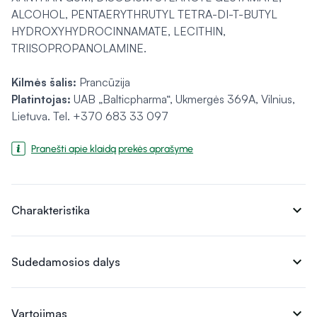
ALCOHOL, PENTAERYTHRUTYL TETRA-DI-T-BUTYL
HYDROXYHYDROCINNAMATE, LECITHIN,
TRIISOPROPANOLAMINE.
Kilmės šalis:
Prancūzija
Platintojas:
UAB „Balticpharma“, Ukmergės 369A, Vilnius,
Lietuva. Tel. +370 683 33 097
Pranešti apie klaidą prekės aprašyme
expand_more
Charakteristika
expand_more
Sudedamosios dalys
expand_more
Vartojimas