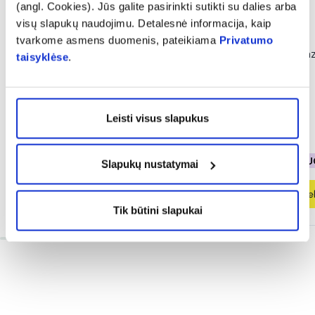
(angl. Cookies). Jūs galite pasirinkti sutikti su dalies arba
visų slapukų naudojimu. Detalesnė informacija, kaip
-50%
-50%
tvarkome asmens duomenis, pateikiama
Privatumo
DELIA tonuojantis BB kremas
DELIA makiažo ba
taisyklėse
.
SO PERFECT, Nr. 03, 30 ml
MANGO, 30 ml
Leisti visus slapukus
2,74 €
5,49 €
2,89 €
5,79 €
% PAPILDOMA NUOLAIDA
% PAPILDOMA NU
Slapukų nustatymai
Į krepšelį
Į krepšel
Tik būtini slapukai