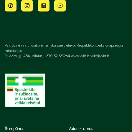
Valstybinė vaistų kontrolės tarnyba prie Lietuvos Respublikos sveikatos apsaugos
ministerijos
Studentų g. 45A, Vilnius, +370 52 639264 www.vvkt.lt, vvkt@vvkt.lt
Šampūnas
Veido kremas