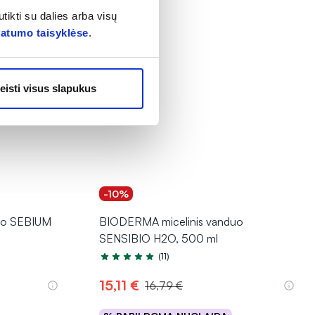
tikti su dalies arba visų
vatumo taisyklėse
.
eisti visus slapukus
-10%
uo SEBIUM
BIODERMA micelinis vanduo
SENSIBIO H2O, 500 ml
(11)
Įvertinimas 5.0 iš 5
15,11 €
16,79 €