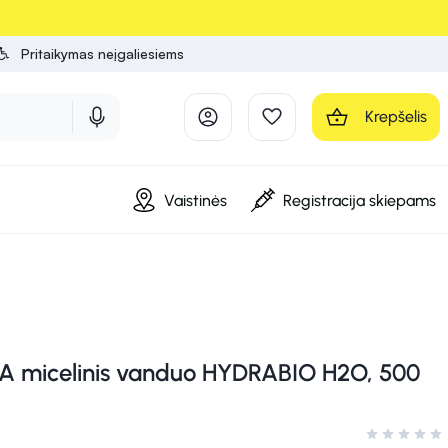
Pritaikymas neįgaliesiems
Krepšelis
Vaistinės
Registracija skiepams
 micelinis vanduo HYDRABIO H2O, 500
Įvertinimas 0