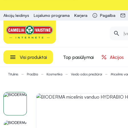
Akcijų leidinys
Lojalumo programa
Karjera
Pagalba
Visi produktai
Top pasiūlymai
Akcijos
Titulinis
Pradžia
Kosmetika
Veido odos priežiūrai
Micelinis v