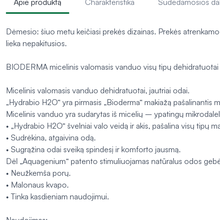
Apie produktą
Charakteristika
Sudedamosios da
Dėmesio: šiuo metu keičiasi prekės dizainas. Prekės atrenkamos a
lieka nepakitusios.
BIODERMA micelinis valomasis vanduo visų tipų dehidratuot
Micelinis valomasis vanduo dehidratuotai, jautriai odai.
„Hydrabio H2O“ yra pirmasis „Bioderma“ makiažą pašalinantis mic
Micelinis vanduo yra sudarytas iš micelių – ypatingų mikrodaleli
• „Hydrabio H2O“ švelniai valo veidą ir akis, pašalina visų tipų ma
• Sudrėkina, atgaivina odą.
• Sugrąžina odai sveiką spindesį ir komforto jausmą.
Dėl „Aquagenium“ patento stimuliuojamas natūralus odos gebėjima
• Neužkemša porų.
• Malonaus kvapo.
• Tinka kasdieniam naudojimui.