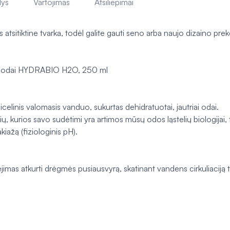
lys
Vartojimas
Atsiliepimai
tsitiktine tvarka, todėl galite gauti seno arba naujo dizaino prek
ai odai HYDRABIO H2O, 250 ml
elinis valomasis vanduo, sukurtas dehidratuotai, jautriai odai.
ų, kurios savo sudėtimi yra artimos mūsų odos ląstelių biologijai, 
kiažą (fiziologinis pH).
s atkurti drėgmės pusiausvyrą, skatinant vandens cirkuliaciją ta