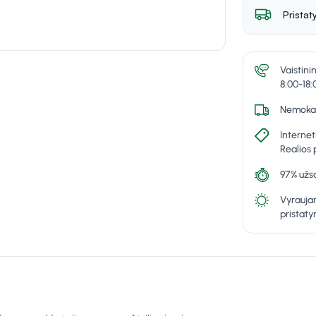
Pristat
Vaistini
8:00-18:
Nemokam
Internet
Realios 
97% užsa
Vyraujan
pristat