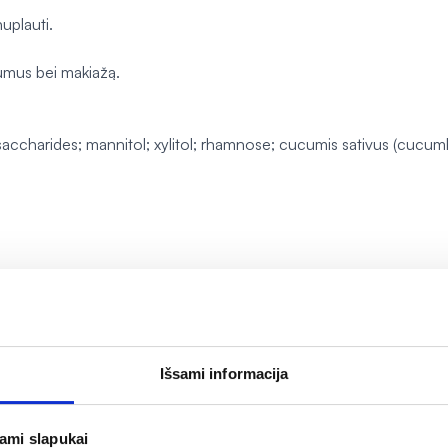
nuplauti.
rumus bei makiažą.
accharides; mannitol; xylitol; rhamnose; cucumis sativus (cucumb
Išsami informacija
jami slapukai