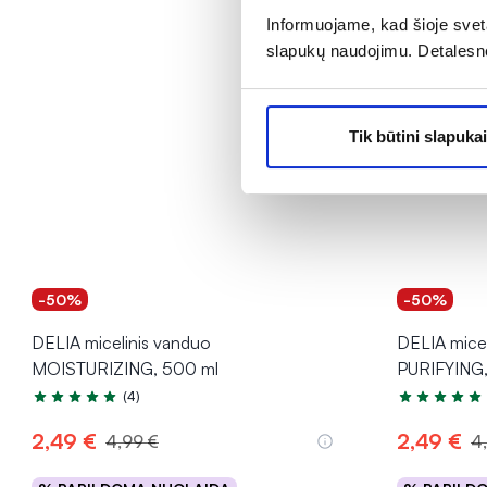
Informuojame, kad šioje sveta
slapukų naudojimu. Detalesn
Tik būtini slapukai
-50%
-50%
DELIA micelinis vanduo
DELIA mice
MOISTURIZING, 500 ml
PURIFYING,
(4)
Įvertinimas 5.0 iš 5
Įvertinimas 5
2,49 €
2,49 €
4,99 €
4