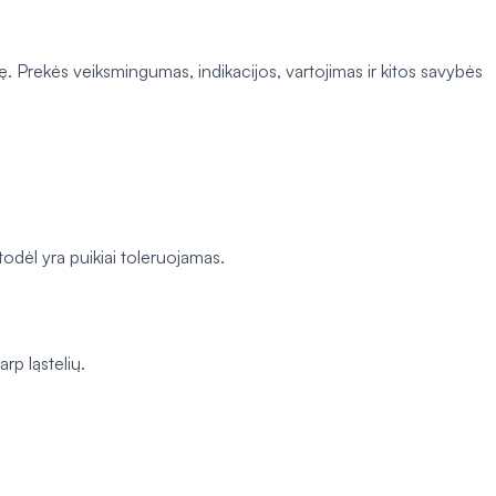
ę. Prekės veiksmingumas, indikacijos, vartojimas ir kitos savybės
todėl yra puikiai toleruojamas.
rp ląstelių.