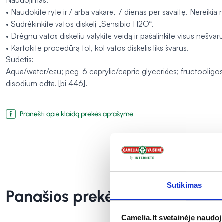
Naudojimas:
• Naudokite ryte ir / arba vakare, 7 dienas per savaitę. Nereikia 
• Sudrėkinkite vatos diskelį „Sensibio H2O“.
• Drėgnu vatos diskeliu valykite veidą ir pašalinkite visus nešva
• Kartokite procedūrą tol, kol vatos diskelis liks švarus.
Sudėtis:
Aqua/water/eau; peg-6 caprylic/capric glycerides; fructooligos
disodium edta. [bi 446].
Pranešti apie klaidą prekės aprašyme
Sutikimas
Panašios prekės
Camelia.lt svetainėje naudo