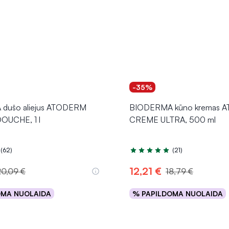
-35%
dušo aliejus ATODERM
BIODERMA kūno kremas 
OUCHE, 1 l
CREME ULTRA, 500 ml
(62)
(21)
.0 iš 5
Įvertinimas 5.0 iš 5
12,21 €
20,09 €
18,79 €
OMA NUOLAIDA
% PAPILDOMA NUOLAIDA
Į krepšelį
Į krepšelį