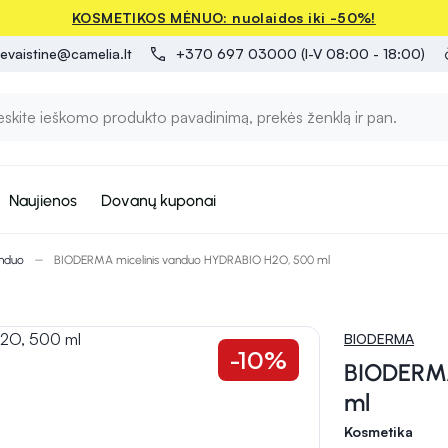
KOSMETIKOS MĖNUO: nuolaidos iki -50%!
evaistine@camelia.lt
+370 697 03000 (I-V 08:00 - 18:00)
Naujienos
Dovanų kuponai
anduo
BIODERMA micelinis vanduo HYDRABIO H2O, 500 ml
BIODERMA
-10%
BIODERMA
ml
Kosmetika