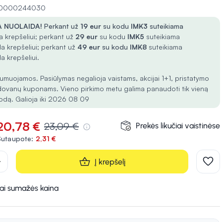
 10000244030
 NUOLAIDA!
Perkant už
19 eur
su kodu
IMK3
suteikiama
 krepšeliui; perkant už
29 eur
su kodu
IMK5
suteikiama
a krepšeliui; perkant už
49 eur
su kodu
IMK8
suteikiama
a krepšeliui.
umuojamos. Pasiūlymas negalioja vaistams, akcijai 1+1, pristatymo
dovanų kuponams. Vieno pirkimo metu galima panaudoti tik vieną
odą. Galioja iki 2026 08 09
20,78 €
23,09 €
Prekės likučiai vaistinėse
Sutaupote:
2,31 €
d
Į krepšelį
kai sumažės kaina