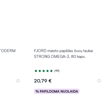
ATODERM
FJORD maisto papildas žuvų taukai
STRONG OMEGA-3, 80 kaps.
(99)
Įvertinimas 4.9 iš 5
20,79 €
% PAPILDOMA NUOLAIDA
Į krepšelį