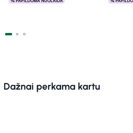
% PAPILDOMA NUOLAIDA
% PAPILD
Į krepšelį
Dažnai perkama kartu