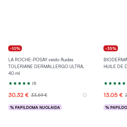
-10%
-35%
LA ROCHE-POSAY veido fluidas
BIODERMA 
TOLERIANE DERMALLERGO ULTRA,
HUILE DE D
40 ml
(3)
Įvertinimas 5.0 iš 5
Įvertinimas 5
30,32 €
13,05 €
33,69 €
% PAPILDOMA NUOLAIDA
% PAPILD
Į krepšelį