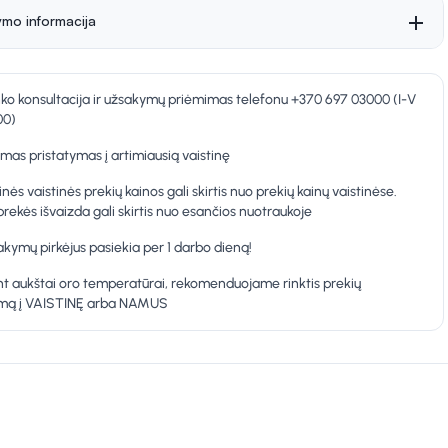
ymo informacija
nko konsultacija ir užsakymų priėmimas telefonu +370 697 03000 (I-V
00)
as pristatymas į artimiausią vaistinę
inės vaistinės prekių kainos gali skirtis nuo prekių kainų vaistinėse.
prekės išvaizda gali skirtis nuo esančios nuotraukoje
kymų pirkėjus pasiekia per 1 darbo dieną!
t aukštai oro temperatūrai, rekomenduojame rinktis prekių
ymą į VAISTINĘ arba NAMUS