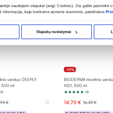
inėje naudojami slapukai (angl. Cookies). Jūs galite pasirinkti su
ė informacija, kaip tvarkome asmens duomenis, pateikiama
Pri
Slapukų nustatymai
L
-10%
linis vanduo DEEPLY
BIODERMA micelinis vand
 500 ml
H2O, 500 ml
(1)
(3)
.0 iš 5
Įvertinimas 5.0 iš 5
14,75 €
,99 €
16,39 €