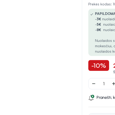
Prekės kodas:
✓
PAPILDOMA
-
3€
nuolaida
-
5€
nuolaid
-
8€
nuolaid
Nuolaidos s
mokesčiui, 
nuolaidos k
-10%
remove
ad
Pranešti, 