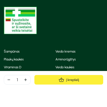
Šampūnas
Veido kremas
Plaukų kaukės
Aminorūgštys
Vitaminas D
Veido kaukės
Korėjietiška kosmetika
Eteriniai aliejai
remove
add
Į krepšelį
Dezodorantas
BB ir CC kremas
Visos teisės saugomos
Privatumo taisyklės
Slapukų politika