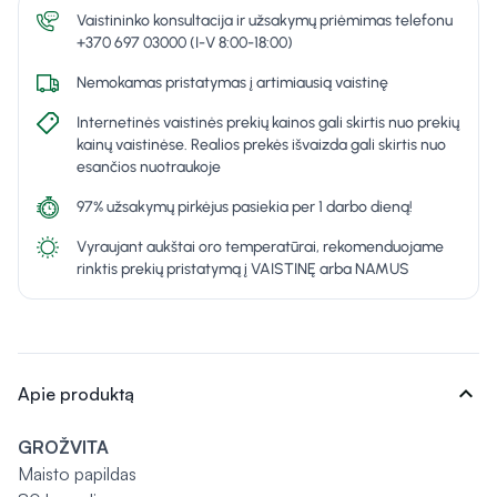
Vaistininko konsultacija ir užsakymų priėmimas telefonu
+370 697 03000 (I-V 8:00-18:00)
Nemokamas pristatymas į artimiausią vaistinę
Internetinės vaistinės prekių kainos gali skirtis nuo prekių
kainų vaistinėse. Realios prekės išvaizda gali skirtis nuo
esančios nuotraukoje
97% užsakymų pirkėjus pasiekia per 1 darbo dieną!
Vyraujant aukštai oro temperatūrai, rekomenduojame
rinktis prekių pristatymą į VAISTINĘ arba NAMUS
expand_more
Apie produktą
GROŽVITA
Maisto papildas