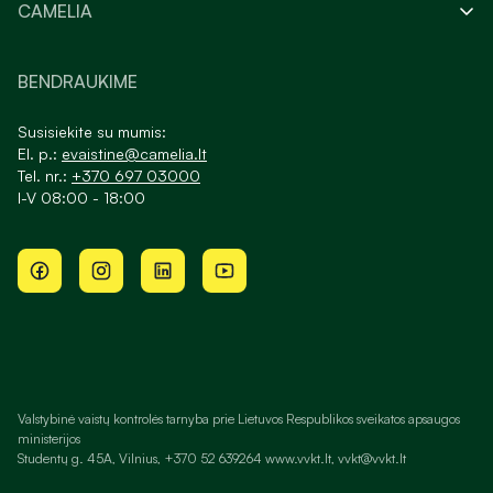
CAMELIA
BENDRAUKIME
Susisiekite su mumis:
El. p.:
evaistine@camelia.lt
Tel. nr.:
+370 697 03000
I-V 08:00 - 18:00
Valstybinė vaistų kontrolės tarnyba prie Lietuvos Respublikos sveikatos apsaugos
ministerijos
Studentų g. 45A, Vilnius, +370 52 639264 www.vvkt.lt, vvkt@vvkt.lt