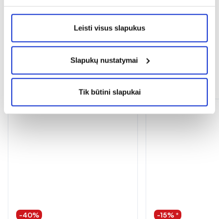
expand_more
Atsiliepimai (1)
Leisti visus slapukus
Slapukų nustatymai
Panašios prekės
Tik būtini slapukai
-40%
-15% *