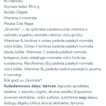
80 kapsulių
Grynasis kiekis 45,6 g
Asiūklis Dilgėlė
Vitaminai ir mineralai
Plaukai Oda Nagai
„Grožvita“ – tai optimaliai subalansuotas vitaminų ir
natūralių augalinių ekstraktų derinys Jūsų grožiui.
Vitaminas A, biotinas ir cinkas padeda palaikyti normalią
odos būklę. Cinkas ir biotinas padeda palaikyti normalią
plaukų būklę. Vitaminas C padeda palaikyti normalų
kolageno, kuris reikalingas normaliai odos funkcijai,
susidarymą. Riboflavinas (B
) padeda palaikyti normalią
2
odos būklę. Vitaminas B
padeda mažinti pavargimo jausmą
6
ir nuovargį.
Būk graži su „Grožvita“!
Sudedamosios dalys: laktozė
, kapsulės apvalkalas
želatina, L-askorbo rūgštis, dirvinių asiūklių (Equisetum
arvense) ekstraktas, cinko sulfatas, sutirštintas
sojų
aliejus,
didžiųjų dilgėlių (Urtica dioica) ekstraktas, lipnumą