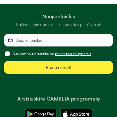
Naujienlaiškis
Sužinok apie nuolaidas ir specialius pasiūlymus!
Susipažinau ir sutinku su
privatumo taisyklėmis
Prenumeruoti
Atsisiųskite CAMELIA programėlę