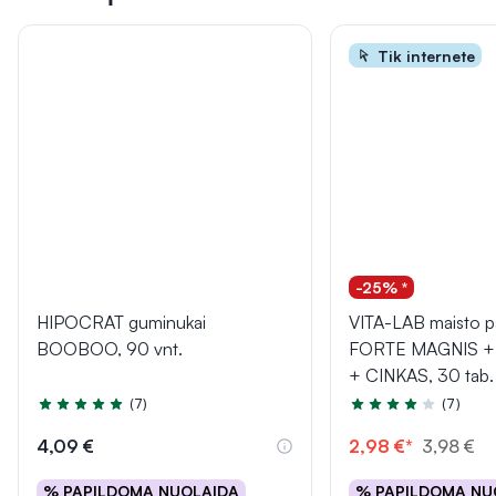
Tik internete
-25% *
HIPOCRAT guminukai
VITA-LAB maisto p
BOOBOO, 90 vnt.
FORTE MAGNIS + 
+ CINKAS, 30 tab.
(7)
(7)
Įvertinimas 4.7 iš 5
Įvertinimas 4.4 iš 5
4,09 €
2,98 €*
3,98 €
% PAPILDOMA NUOLAIDA
% PAPILDOMA NU