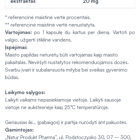
ekstraktas
20 mg
* referencinė maistinė vertė procentais.
** referencinė maistinė vertė nenustatyta.
Vartojimas:
po 1 kapsulę du kartus per dieną. Vartoti po
valgio, užgerti stikline vandens.
Įspėjimai:
Maisto papildas neturėtų būti vartojamas kaip maisto
pakaitalas. Neviršyti nustatytos rekomenduojamos dozės.
Svarbu įvairi ir subalansuota mityba bei sveikas gyvenimo
būdas.
Laikymo sąlygos:
Laikyti vaikams nepasiekiamoje vietoje. Laikyti sausoje
vietoje ne aukštesnėje kaip 25°C temperatūroje.
Geriausias iki... (pabaigos) ir partija nurodyti ant pakuotės.
Gamintojas:
„Natur Produkt Pharma”, ul. Podstoczysko 30, 07 – 300,