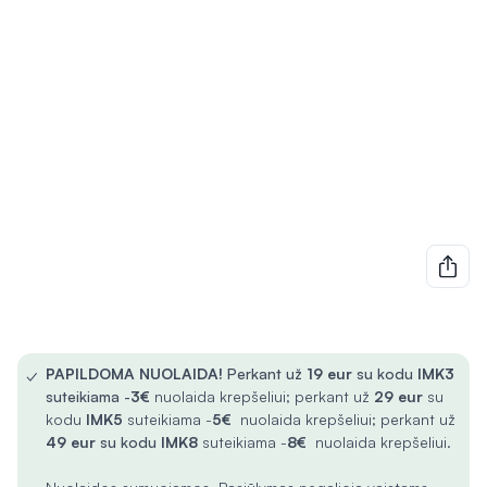
✓
PAPILDOMA NUOLAIDA!
Perkant už
19 eur
su kodu
IMK3
suteikiama -
3€
nuolaida krepšeliui; perkant už
29 eur
su
kodu
IMK5
suteikiama -
5€
nuolaida krepšeliui; perkant už
49 eur
su kodu
IMK8
suteikiama -
8€
nuolaida krepšeliui.