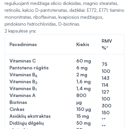
reguliuojanti medžiaga silicio dioksidas, magnio stearatas,
retinolis, kalcio D-pantotenatas, dažikliai: E172, E171; tiamino
mononitratas, riboflavinas, kvapiosios medžiagos,
piridoksino hidrochloridas, D-biotinas.
2 kapsulėse yra:
RMV
Pavadinimas
Kiekis
%*
Vitaminas C
60 mg
75
Pantoteno rūgštis
6 mg
100
Vitaminas B
2 mg
6
143
Vitaminas B
1,6 mg
2
114
Vitaminas B
1,4 mg
1
127
Vitaminas A
800
100
Biotinas
µg
300
Cinkas
150 µg
150
Asiūklių ekstraktas
15 mg
**
Didžiųjų dilgėlių
50 mg
**