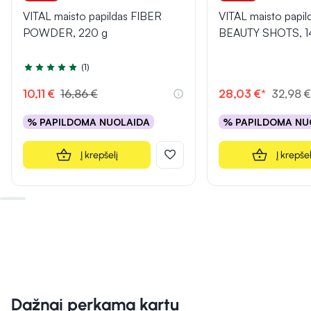
VITAL maisto papildas FIBER
VITAL maisto papil
POWDER, 220 g
BEAUTY SHOTS, 14 
(1)
Įvertinimas 5.0 iš 5
10,11 €
16,86 €
28,03 €*
32,98 
% PAPILDOMA NUOLAIDA
% PAPILDOMA NU
Į krepšelį
Į krepšel
Dažnai perkama kartu