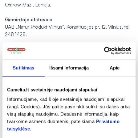
Ostrow Maz., Lenkija.
Gamintojo atstovas:
UAB „Natur Produkt Vilnius”, Konstitucijos pr. 12, Vilnius, tel.
248 1428.
Pranešti apie klaidą prekės aprašyme
Sutikimas
Išsami informacija
Apie
expand_more
Charakteristika
Camelia.lt svetainėje naudojami slapukai
expand_more
Sudedamosios dalys
Informuojame, kad šioje svetainėje naudojami slapukai
(angl. Cookies). Jūs galite pasirinkti sutikti su dalies arba
visų slapukų naudojimu. Detalesnė informacija, kaip
expand_more
Vartojimas
tvarkome asmens duomenis, pateikiama
Privatumo
taisyklėse
.