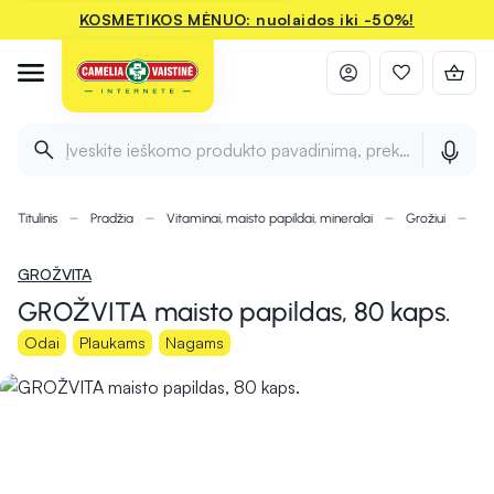
KOSMETIKOS MĖNUO: nuolaidos iki -50%!
Įveskite ieškomo produkto pavadinimą, prekės ženklą ir 
Titulinis
Pradžia
Vitaminai, maisto papildai, mineralai
Grožiui
Pl
GROŽVITA
GROŽVITA maisto papildas, 80 kaps.
Odai
Plaukams
Nagams