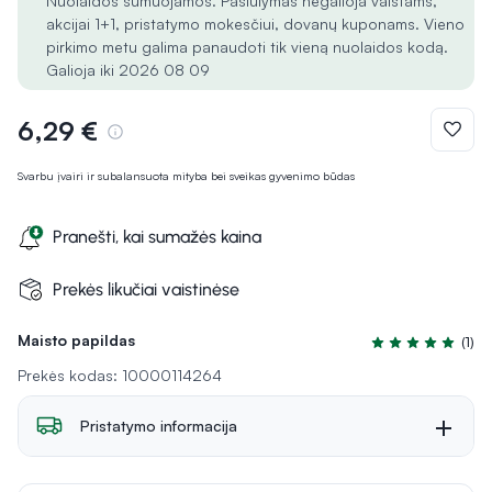
Nuolaidos sumuojamos. Pasiūlymas negalioja vaistams,
akcijai 1+1, pristatymo mokesčiui, dovanų kuponams. Vieno
pirkimo metu galima panaudoti tik vieną nuolaidos kodą.
Galioja iki 2026 08 09
6,29 €
Svarbu įvairi ir subalansuota mityba bei sveikas gyvenimo būdas
Pranešti, kai sumažės kaina
Prekės likučiai vaistinėse
Maisto papildas
(1)
Įvertinimas 5.0 i
Prekės kodas: 10000114264
Pristatymo informacija