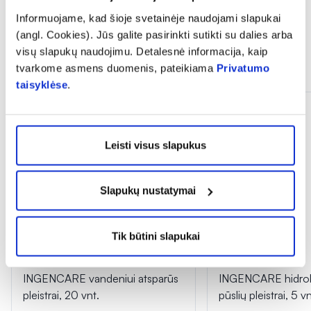
Informuojame, kad šioje svetainėje naudojami slapukai
(angl. Cookies). Jūs galite pasirinkti sutikti su dalies arba
visų slapukų naudojimu. Detalesnė informacija, kaip
Panašios prekės
tvarkome asmens duomenis, pateikiama
Privatumo
taisyklėse
.
Leisti visus slapukus
Slapukų nustatymai
Tik būtini slapukai
-40%
-40%
INGENCARE vandeniui atsparūs
INGENCARE hidroko
pleistrai, 20 vnt.
pūslių pleistrai, 5 vn