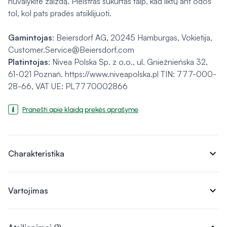
nuvalykite žaizdą. Pleistras sukurtas taip, kad liktų ant odos
tol, kol pats pradės atsiklijuoti.
Gamintojas
: Beiersdorf AG, 20245 Hamburgas, Vokietija,
Customer.Service@Beiersdorf.com
Platintojas
: Nivea Polska Sp. z o.o., ul. Gnieźnieńska 32,
61-021 Poznań. https://www.niveapolska.pl TIN: 777-000-
28-66, VAT UE: PL7770002866
Pranešti apie klaidą prekės aprašyme
expand_more
Charakteristika
expand_more
Vartojimas