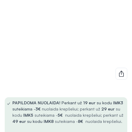
✓
PAPILDOMA NUOLAIDA!
Perkant už
19 eur
su kodu
IMK3
suteikiama -
3€
nuolaida krepšeliui; perkant už
29 eur
su
kodu
IMK5
suteikiama -
5€
nuolaida krepšeliui; perkant už
49 eur
su kodu
IMK8
suteikiama -
8€
nuolaida krepšeliui.