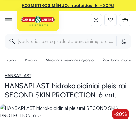
KOSMETIKOS MĖNUO: nuolaidos iki -50%!
Įveskite ieškomo produkto pavadinimą, prekės ženklą ir 
Titulinis
Pradžia
Medicinos priemonės ir įranga
Žaizdoms, traumom
HANSAPLAST
HANSAPLAST hidrokoloidiniai pleistrai
SECOND SKIN PROTECTION, 6 vnt.
-20%