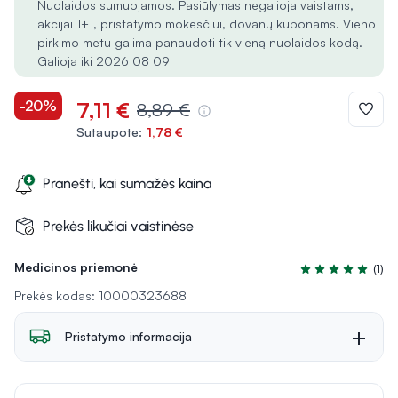
Nuolaidos sumuojamos. Pasiūlymas negalioja vaistams,
akcijai 1+1, pristatymo mokesčiui, dovanų kuponams. Vieno
pirkimo metu galima panaudoti tik vieną nuolaidos kodą.
Galioja iki 2026 08 09
-20%
7,11 €
8,89 €
Sutaupote:
1,78 €
Pranešti, kai sumažės kaina
Prekės likučiai vaistinėse
Medicinos priemonė
(1)
Įvertinimas 5.0 i
Prekės kodas: 10000323688
Pristatymo informacija