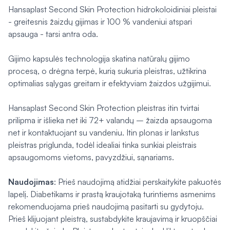
Hansaplast Second Skin Protection hidrokoloidiniai pleistai
- greitesnis žaizdų gijimas ir 100 % vandeniui atspari
apsauga - tarsi antra oda.
Gijimo kapsulės technologija skatina natūralų gijimo
procesą, o drėgna terpė, kurią sukuria pleistras, užtikrina
optimalias sąlygas greitam ir efektyviam žaizdos užgijimui.
Hansaplast Second Skin Protection pleistras itin tvirtai
prilipma ir išlieka net iki 72+ valandų – žaizda apsaugoma
net ir kontaktuojant su vandeniu. Itin plonas ir lankstus
pleistras priglunda, todėl idealiai tinka sunkiai pleistrais
apsaugomoms vietoms, pavyzdžiui, sąnariams.
Naudojimas
: Prieš naudojimą atidžiai perskaitykite pakuotės
lapelį. Diabetikams ir prastą kraujotaką turintiems asmenims
rekomenduojama prieš naudojimą pasitarti su gydytoju.
Prieš klijuojant pleistrą, sustabdykite kraujavimą ir kruopščiai