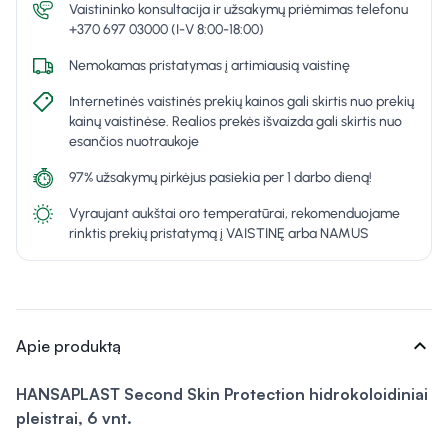
Vaistininko konsultacija ir užsakymų priėmimas telefonu
+370 697 03000 (I-V 8:00-18:00)
Nemokamas pristatymas į artimiausią vaistinę
Internetinės vaistinės prekių kainos gali skirtis nuo prekių
kainų vaistinėse. Realios prekės išvaizda gali skirtis nuo
esančios nuotraukoje
97% užsakymų pirkėjus pasiekia per 1 darbo dieną!
Vyraujant aukštai oro temperatūrai, rekomenduojame
rinktis prekių pristatymą į VAISTINĘ arba NAMUS
expand_more
Apie produktą
HANSAPLAST Second Skin Protection hidrokoloidiniai
pleistrai, 6 vnt.