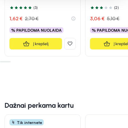
(3)
(2)
Įvertinimas 5.0 iš 5
Įvertinimas 3.0 iš 5
1,62 €
2,70 €
3,06 €
5,10 €
% PAPILDOMA NUOLAIDA
% PAPILDOMA NU
Į krepšelį
Į krepšel
Dažnai perkama kartu
Tik internete