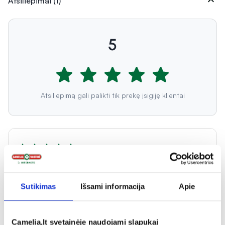
expand_more
Atsiliepimai (1)
5
Atsiliepimą gali palikti tik prekę įsigiję klientai
Rima
Labai geri hidrokoloidiniai pleistrai.
Sutikimas
Išsami informacija
Apie
Camelia.lt svetainėje naudojami slapukai