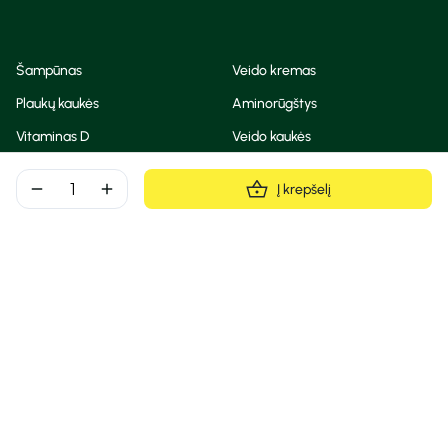
Šampūnas
Veido kremas
Plaukų kaukės
Aminorūgštys
Vitaminas D
Veido kaukės
Korėjietiška kosmetika
Eteriniai aliejai
remove
add
Į krepšelį
Dezodorantas
BB ir CC kremas
Visos teisės saugomos
Privatumo taisyklės
Slapukų politika
© Camelia 2026