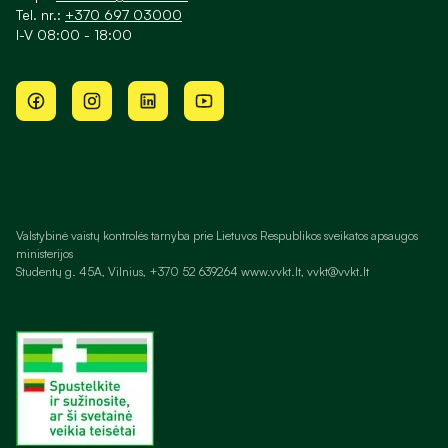
Tel. nr.:
+370 697 03000
I-V 08:00 - 18:00
Valstybinė vaistų kontrolės tarnyba prie Lietuvos Respublikos sveikatos apsaugos
ministerijos
Studentų g. 45A, Vilnius, +370 52 639264 www.vvkt.lt, vvkt@vvkt.lt