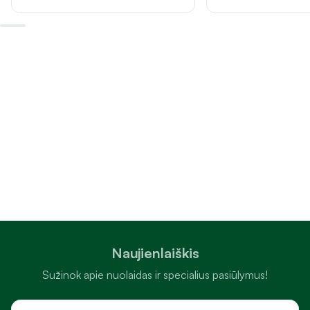
Naujienlaiškis
Sužinok apie nuolaidas ir specialius pasiūlymus!