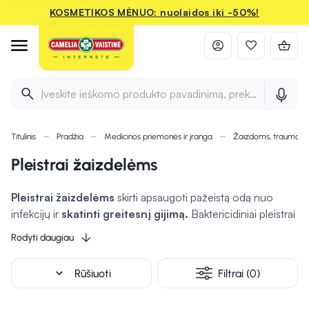
KOSMETIKOS MĖNUO: nuolaidos iki -50%!
Įveskite ieškomo produkto pavadinimą, prekės ženklą ir 
Titulinis
Pradžia
Medicinos priemonės ir įranga
Žaizdoms, traumom
Pleistrai žaizdelėms
Pleistrai žaizdelėms
skirti apsaugoti pažeistą odą nuo
infekcijų ir
skatinti greitesnį gijimą.
Baktericidiniai pleistrai
yra padengti specialia medžiaga, kuri apsaugo nuo bakterijų.
Rodyti daugiau
Vaikiški pleistrai su paveiksliukais sukurti taip, kad ne tik
apsaugotų žaizdeles, bet ir paverstų žaizdelių priežiūrą
expand_more
Rūšiuoti
Filtrai (0)
žaidimu. Pleistrų rinkiniai, turintys įvairių dydžių ir tipų
pleistrų, yra patogus pasirinkimas, pritaikomas skirtingoms