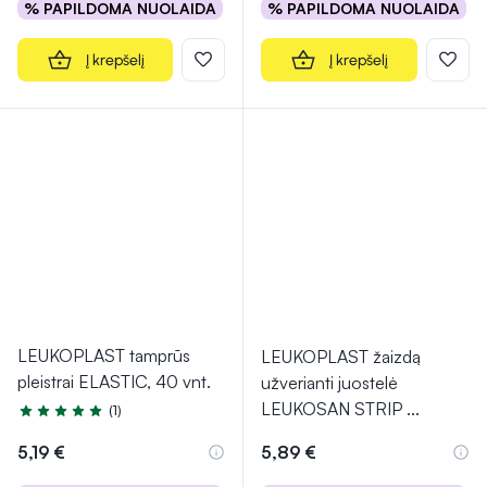
% PAPILDOMA NUOLAIDA
% PAPILDOMA NUOLAIDA
Į krepšelį
Į krepšelį
LEUKOPLAST tamprūs
LEUKOPLAST žaizdą
pleistrai ELASTIC, 40 vnt.
užverianti juostelė
LEUKOSAN STRIP
...
(1)
Įvertinimas 5.0 iš 5
5,19 €
5,89 €