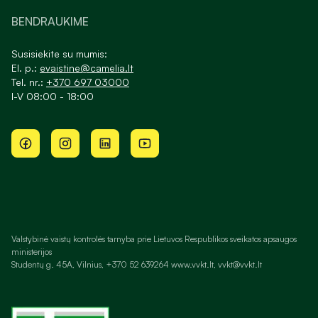
BENDRAUKIME
Susisiekite su mumis:
El. p.:
evaistine@camelia.lt
Tel. nr.:
+370 697 03000
I-V 08:00 - 18:00
Valstybinė vaistų kontrolės tarnyba prie Lietuvos Respublikos sveikatos apsaugos
ministerijos
Studentų g. 45A, Vilnius, +370 52 639264 www.vvkt.lt, vvkt@vvkt.lt