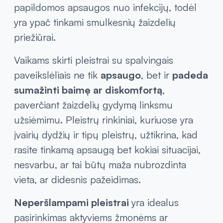
papildomos apsaugos nuo infekcijų, todėl
yra ypač tinkami smulkesnių žaizdelių
priežiūrai.
Vaikams skirti pleistrai su spalvingais
paveikslėliais ne tik
apsaugo
, bet ir
padeda
sumažinti baimę ar diskomfortą
,
paverčiant žaizdelių gydymą linksmu
užsiėmimu. Pleistrų rinkiniai, kuriuose yra
įvairių dydžių ir tipų pleistrų, užtikrina, kad
rasite tinkamą apsaugą bet kokiai situacijai,
nesvarbu, ar tai būtų maža nubrozdinta
vieta, ar didesnis pažeidimas.
Neperšlampami pleistrai
yra idealus
pasirinkimas aktyviems žmonėms ar