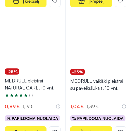
Į krepšelį
Į krepšelį
-25%
-25%
MEDRULL pleistrai
MEDRULL vaikiški pleistrai
NATURAL CARE, 10 vnt.
su paveiksliukais, 10 vnt.
(1)
Įvertinimas 5.0 iš 5
0,89 €
1,19 €
1,04 €
1,39 €
% PAPILDOMA NUOLAIDA
% PAPILDOMA NUOLAIDA