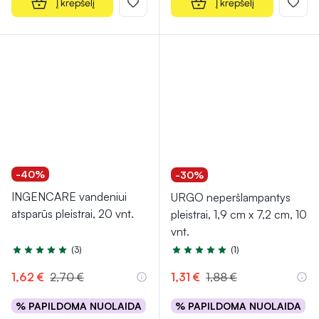
Į krepšelį
Į krepšelį
-40%
-30%
INGENCARE vandeniui
URGO neperšlampantys
atsparūs pleistrai, 20 vnt.
pleistrai, 1,9 cm x 7,2 cm, 10
vnt.
(3)
(1)
Įvertinimas 5.0 iš 5
Įvertinimas 5.0 iš 5
1,62 €
2,70 €
1,31 €
1,88 €
% PAPILDOMA NUOLAIDA
% PAPILDOMA NUOLAIDA