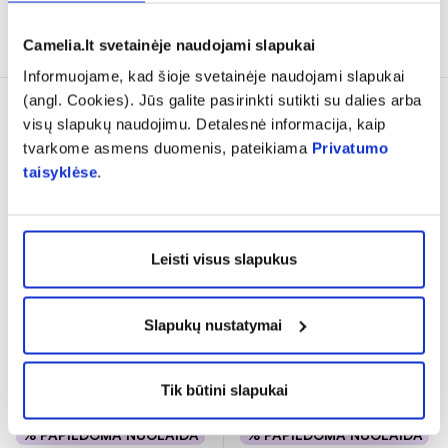
Į krepšelį
Į krepšelį
Camelia.lt svetainėje naudojami slapukai
Informuojame, kad šioje svetainėje naudojami slapukai
(angl. Cookies). Jūs galite pasirinkti sutikti su dalies arba
Tik internete
visų slapukų naudojimu. Detalesnė informacija, kaip
tvarkome asmens duomenis, pateikiama
Privatumo
taisyklėse
.
Leisti visus slapukus
-20%
-20%
HANSAPLAST vaikiški
HANSAPLAST pleistrai
Slapukų nustatymai
pleistrai FROZEN, 20 vnt.
jautriai odai SENSITIVE, 20
vnt.
Tik būtini slapukai
3,11 €
3,89 €
3,75 €
4,69 €
% PAPILDOMA NUOLAIDA
% PAPILDOMA NUOLAIDA