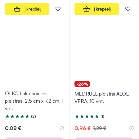
Į krepšelį
Į krepšelį
-26%
OLKO baktericidinis
MEDRULL pleistrai ALOE
pleistras, 2,5 cm x 7,2 cm, 1
VERA, 10 vnt.
vnt.
(2)
(1)
Įvertinimas 5.0 iš 5
Įvertinimas 5.0 iš 5
0,08 €
0,96 €
1,29 €