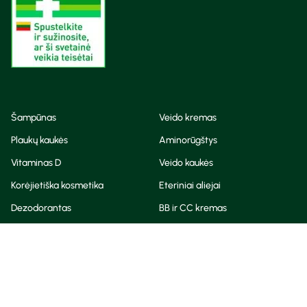
Šampūnas
Veido kremas
Plaukų kaukės
Aminorūgštys
Vitaminas D
Veido kaukės
Korėjietiška kosmetika
Eteriniai aliejai
Dezodorantas
BB ir CC kremas
Visos teisės saugomos
Privatumo taisyklės
Slapukų politika
© Camelia 2026