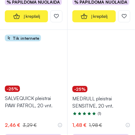
% PAPILDOMA NUOLAIDA
% PAPILDOMA NUOLAIDA
Į krepšelį
Į krepšelį
Tik internete
-25%
-25%
SALVEQUICK pleistrai
MEDRULL pleistrai
PAW PATROL, 20 vnt.
SENSITIVE, 20 vnt.
(1)
Įvertinimas 5.0 iš 5
2,46 €
3,29 €
1,48 €
1,98 €