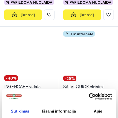
% PAPILDOMA NUOLAIDA
% PAPILDOMA NUOLAIDA
Į krepšelį
Į krepšelį
Tik internete
-40%
-25%
INGENCARE vaikiški
SALVEQUICK pleistrai
pleistrai TATOO, 10 vnt.
ANIMAL PLANET, 20 vnt.
1,16 €
1,94 €
2,46 €
3,28 €
Sutikimas
Išsami informacija
Apie
% PAPILDOMA NUOLAIDA
% PAPILDOMA NUOLAIDA