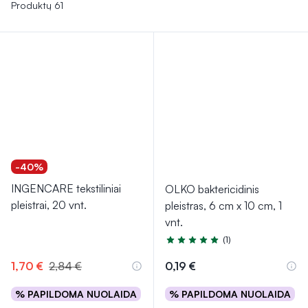
situacijoms.
Neperšlampami pleistrai užtikrina, kad
Produktų 61
žaizda būtų apsaugota nuo drėgmės
, tad ypač tiks
aktyviems žmonėms ar tiesiog nenorint žaizdos šlapinti.
-40%
INGENCARE tekstiliniai
OLKO baktericidinis
pleistrai, 20 vnt.
pleistras, 6 cm x 10 cm, 1
vnt.
(1)
Įvertinimas 5.0 iš 5
1,70 €
2,84 €
0,19 €
% PAPILDOMA NUOLAIDA
% PAPILDOMA NUOLAIDA