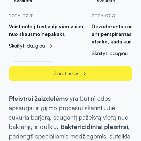
Sveikata
Sveikata
2026-07-31
2026-07-31
Vaistinėlė į festivalį: vien vaistų
Dezodorantas ar
nuo skausmo nepakaks
antiperspirantas? Va
atsakė, kada kurį pas
Skaityti daugiau
Skaityti daugiau
Žiūrėti visus
chevron_right
Pleistrai žaizdelėms
yra būtini odos
apsaugai ir gijimo procesui skatinti. Jie
sukuria barjerą, saugantį pažeistą vietą nuo
bakterijų ir dulkių.
Baktericidiniai pleistrai
,
padengti specialiomis medžiagomis, suteikia