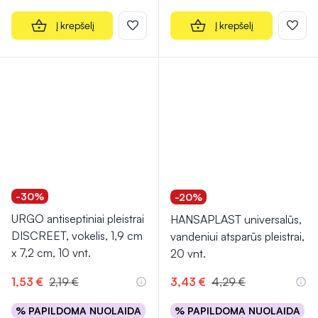
Į krepšelį
Į krepšelį
-30%
-20%
URGO antiseptiniai pleistrai
HANSAPLAST universalūs,
DISCREET, vokelis, 1,9 cm
vandeniui atsparūs pleistrai,
x 7,2 cm, 10 vnt.
20 vnt.
1,53 €
2,19 €
3,43 €
4,29 €
% PAPILDOMA NUOLAIDA
% PAPILDOMA NUOLAIDA