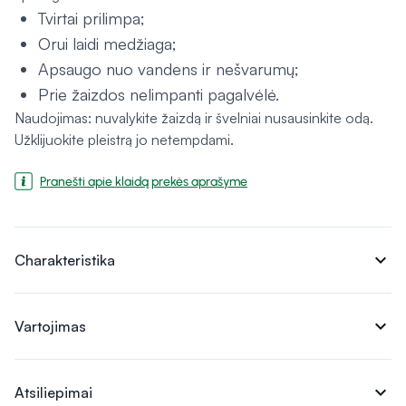
Tvirtai prilimpa;
Orui laidi medžiaga;
Apsaugo nuo vandens ir nešvarumų;
Prie žaizdos nelimpanti pagalvėlė.
Naudojimas: nuvalykite žaizdą ir švelniai nusausinkite odą.
Užklijuokite pleistrą jo netempdami.
Pranešti apie klaidą prekės aprašyme
expand_more
Charakteristika
expand_more
Vartojimas
expand_more
Atsiliepimai