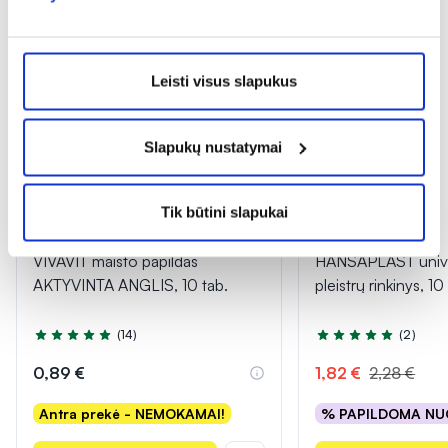
Leisti visus slapukus
Slapukų nustatymai
Tik būtini slapukai
1+1
-20%
VIVAVIT maisto papildas
HANSAPLAST unive
AKTYVINTA ANGLIS, 10 tab.
pleistrų rinkinys, 10
(14)
(2)
Įvertinimas 5.0 iš 5
Įvertinimas 5.0 iš 5
0,89 €
1,82 €
2,28 €
Antra prekė - NEMOKAMAI!
% PAPILDOMA NU