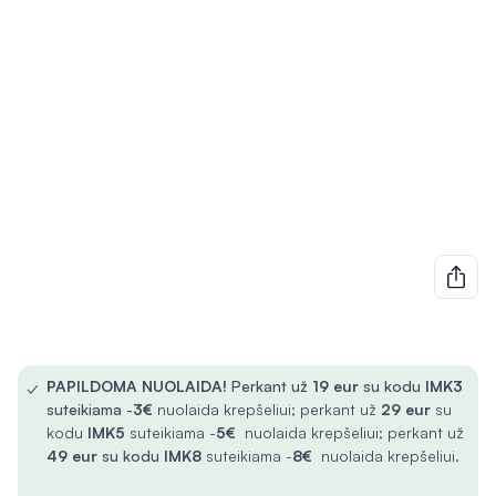
✓
PAPILDOMA NUOLAIDA!
Perkant už
19 eur
su kodu
IMK3
suteikiama -
3€
nuolaida krepšeliui; perkant už
29 eur
su
kodu
IMK5
suteikiama -
5€
nuolaida krepšeliui; perkant už
49 eur
su kodu
IMK8
suteikiama -
8€
nuolaida krepšeliui.