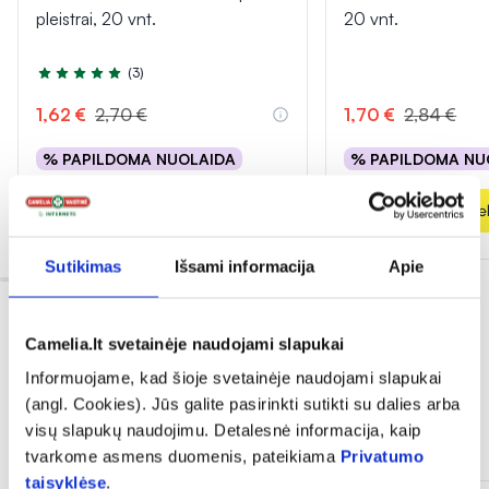
pleistrai, 20 vnt.
20 vnt.
(3)
Įvertinimas 5.0 iš 5
1,62 €
2,70 €
1,70 €
2,84 €
% PAPILDOMA NUOLAIDA
% PAPILDOMA NU
Į krepšelį
Į krepšel
Sutikimas
Išsami informacija
Apie
Camelia.lt svetainėje naudojami slapukai
Informuojame, kad šioje svetainėje naudojami slapukai
(angl. Cookies). Jūs galite pasirinkti sutikti su dalies arba
visų slapukų naudojimu. Detalesnė informacija, kaip
Dažnai perkama kartu
tvarkome asmens duomenis, pateikiama
Privatumo
taisyklėse
.