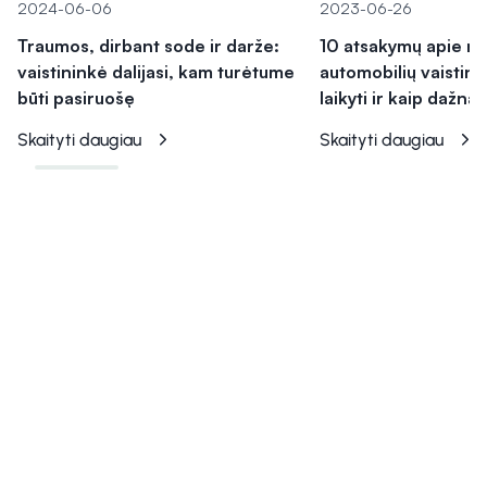
2024-06-06
2023-06-26
Traumos, dirbant sode ir darže:
10 atsakymų apie na
vaistininkė dalijasi, kam turėtume
automobilių vaistinė
būti pasiruošę
laikyti ir kaip dažnai
Skaityti daugiau
Skaityti daugiau