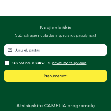
Naujienlaiškis
Sužinok apie nuolaidas ir specialius pasiūlymus!
Susipažinau ir sutinku su
privatumo taisyklėmis
Prenumeruoti
Atsisiųskite CAMELIA programėlę