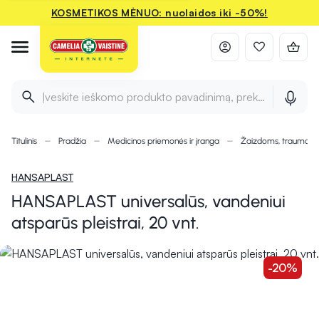
KOSMETIKOS MĖNUO: nuolaidos iki -50%!
Įveskite ieškomo produkto pavadinimą, prekės ženklą ir 
Titulinis
Pradžia
Medicinos priemonės ir įranga
Žaizdoms, traumom
HANSAPLAST
HANSAPLAST universalūs, vandeniui
atsparūs pleistrai, 20 vnt.
-20%