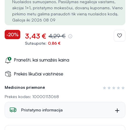
Nuolaidos sumuojamos. Pasiūlymas negalioja vaistams,
akcijai 1+1, pristatymo mokesčiui, dovanų kuponams. Vieno
pirkimo metu galima panaudoti tik vieną nuolaidos kodą.
Galioja iki 2026 08 09
-20%
3,43 €
4,29 €
Sutaupote:
0,86 €
Pranešti, kai sumažės kaina
Prekės likučiai vaistinėse
Medicinos priemonė
Įvertinimas 0 i
Prekės kodas: 10000113068
Pristatymo informacija