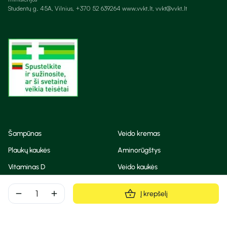
Studentų g. 45A, Vilnius, +370 52 639264 www.vvkt.lt, vvkt@vvkt.lt
Šampūnas
Veido kremas
Plaukų kaukės
Aminorūgštys
Vitaminas D
Veido kaukės
Korėjietiška kosmetika
Eteriniai aliejai
remove
add
Į krepšelį
Dezodorantas
BB ir CC kremas