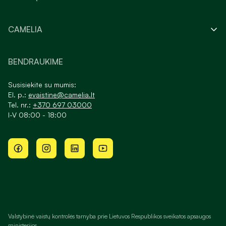
CAMELIA
BENDRAUKIME
Susisiekite su mumis:
El. p.:
evaistine@camelia.lt
Tel. nr.:
+370 697 03000
I-V 08:00 - 18:00
Valstybinė vaistų kontrolės tarnyba prie Lietuvos Respublikos sveikatos apsaugos
ministerijos