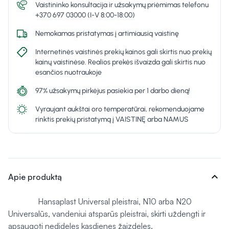
Vaistininko konsultacija ir užsakymų priėmimas telefonu
+370 697 03000 (I-V 8:00-18:00)
Nemokamas pristatymas į artimiausią vaistinę
Internetinės vaistinės prekių kainos gali skirtis nuo prekių
kainų vaistinėse. Realios prekės išvaizda gali skirtis nuo
esančios nuotraukoje
97% užsakymų pirkėjus pasiekia per 1 darbo dieną!
Vyraujant aukštai oro temperatūrai, rekomenduojame
rinktis prekių pristatymą į VAISTINĘ arba NAMUS
expand_more
Apie produktą
Hansaplast Universal pleistrai, N10 arba N20
Universalūs, vandeniui atsparūs pleistrai, skirti uždengti ir
apsaugoti nedideles kasdienes žaizdeles.