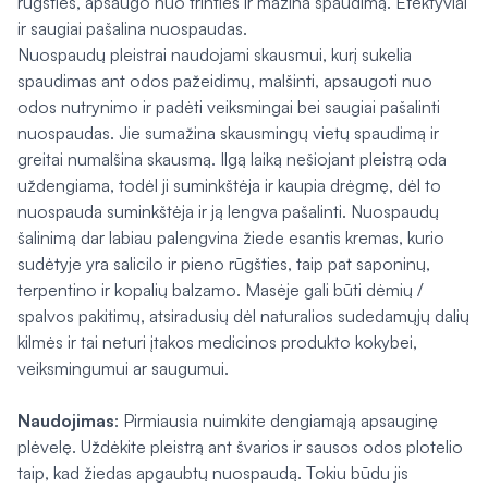
rūgšties, apsaugo nuo trinties ir mažina spaudimą. Efektyviai
ir saugiai pašalina nuospaudas.
Nuospaudų pleistrai naudojami skausmui, kurį sukelia
spaudimas ant odos pažeidimų, malšinti, apsaugoti nuo
odos nutrynimo ir padėti veiksmingai bei saugiai pašalinti
nuospaudas. Jie sumažina skausmingų vietų spaudimą ir
greitai numalšina skausmą. Ilgą laiką nešiojant pleistrą oda
uždengiama, todėl ji suminkštėja ir kaupia drėgmę, dėl to
nuospauda suminkštėja ir ją lengva pašalinti. Nuospaudų
šalinimą dar labiau palengvina žiede esantis kremas, kurio
sudėtyje yra salicilo ir pieno rūgšties, taip pat saponinų,
terpentino ir kopalių balzamo. Masėje gali būti dėmių /
spalvos pakitimų, atsiradusių dėl naturalios sudedamųjų dalių
kilmės ir tai neturi įtakos medicinos produkto kokybei,
veiksmingumui ar saugumui.
Naudojimas
: Pirmiausia nuimkite dengiamąją apsauginę
plėvelę. Uždėkite pleistrą ant švarios ir sausos odos plotelio
taip, kad žiedas apgaubtų nuospaudą. Tokiu būdu jis