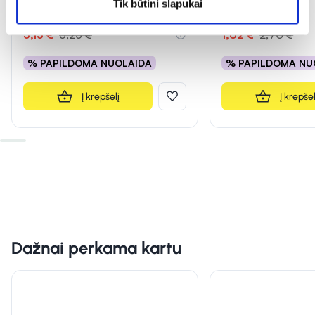
Tik būtini slapukai
(3)
Įvertinimas 5.0 iš 5
3,15 €
5,25 €
1,62 €
2,70 €
% PAPILDOMA NUOLAIDA
% PAPILDOMA NU
Į krepšelį
Į krepšel
Dažnai perkama kartu