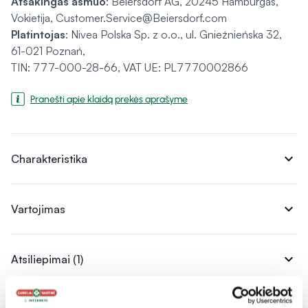
Atsakingas asmuo
: Beiersdorf AG, 20245 Hamburgas,
Vokietija, Customer.Service@Beiersdorf.com
Platintojas
: Nivea Polska Sp. z o.o., ul. Gnieźnieńska 32,
61-021 Poznań,
TIN: 777-000-28-66, VAT UE: PL7770002866
Pranešti apie klaidą prekės aprašyme
expand_more
Charakteristika
expand_more
Vartojimas
expand_more
Atsiliepimai (1)