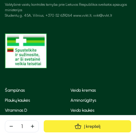
Valstybinė vaistų kontrolės tarnyba prie Lietuvos Respublikos sveikatos apsaugos
ministerijos
Studentų g. 45A, Vilnius, +370 52 639264 www.vvkt.lt, vvkt@vvkt.lt
Šampūnas
Veido kremas
Plaukų kaukės
Aminorūgštys
Vitaminas D
Veido kaukės
Korėjietiška kosmetika
Eteriniai aliejai
remove
add
Į krepšelį
Dezodorantas
BB ir CC kremas