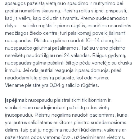
apsaugos pažeistą vietą nuo spaudimo ir nutrynimo bei
greitai numalšins skausmą. Pleistrą reikia stipriai prispausti,
kad jis veiktų kaip okliuzinis tvarstis. Kremo sudedamosios
dalys – salicilo rūgštis ir pieno rūgštis, esančios neaustinės
medžiagos žiedo centre, turi palaikomąjį poveikį šalinant
nuospaudas. Pleistrus galima naudoti 10–14 dienų, kol
nuospaudos galutinai pašalinamos. Tačiau vieno pleistro
nereikėtų naudoti ilgiau nei 24 valandas. Baigus gydymą,
nuospaudas galima pašalinti šiltoje pėdų vonelėje su druska
ir muilu. Jei oda jautriai reaguoja ir paraudonuoja, prieš
naudodami kitą pleistrą palaukite, kol oda nurims.
Viename pleistre yra 0,04 g salicilo rūgšties.
Įspėjimai
: nuospaudų pleistrai skirti tik išoriniam ir
vienkartiniam naudojimui ant pažeistų odos vietų
(nuospaudų). Pleistrų negalima naudoti pacientams, kurie
yra jautrūs salicilatams ar kitoms pleistro sudedamosioms
dalims, taip pat jų negalima naudoti kūdikiams, vaikams ar
pažeistoms odos vietoms (pvz., uždegiminėms vietoms,