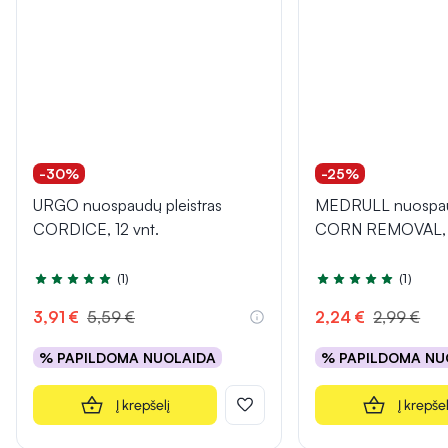
-30%
-25%
URGO nuospaudų pleistras
MEDRULL nuospaud
CORDICE, 12 vnt.
CORN REMOVAL, 1
(1)
(1)
Įvertinimas 5.0 iš 5
Įvertinimas 5.0 iš 5
3,91 €
5,59 €
2,24 €
2,99 €
% PAPILDOMA NUOLAIDA
% PAPILDOMA NU
Į krepšelį
Į krepšel