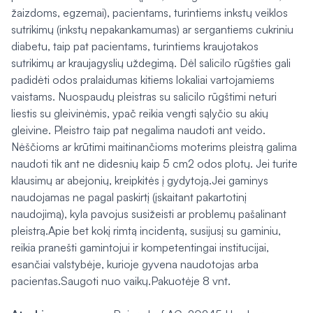
žaizdoms, egzemai), pacientams, turintiems inkstų veiklos
sutrikimų (inkstų nepakankamumas) ar sergantiems cukriniu
diabetu, taip pat pacientams, turintiems kraujotakos
sutrikimų ar kraujagyslių uždegimą. Dėl salicilo rūgšties gali
padidėti odos pralaidumas kitiems lokaliai vartojamiems
vaistams. Nuospaudų pleistras su salicilo rūgštimi neturi
liestis su gleivinėmis, ypač reikia vengti sąlyčio su akių
gleivine. Pleistro taip pat negalima naudoti ant veido.
Nėščioms ar krūtimi maitinančioms moterims pleistrą galima
naudoti tik ant ne didesnių kaip 5 cm2 odos plotų. Jei turite
klausimų ar abejonių, kreipkitės į gydytoją.Jei gaminys
naudojamas ne pagal paskirtį (įskaitant pakartotinį
naudojimą), kyla pavojus susižeisti ar problemų pašalinant
pleistrą.Apie bet kokį rimtą incidentą, susijusį su gaminiu,
reikia pranešti gamintojui ir kompetentingai institucijai,
esančiai valstybėje, kurioje gyvena naudotojas arba
pacientas.Saugoti nuo vaikų.Pakuotėje 8 vnt.