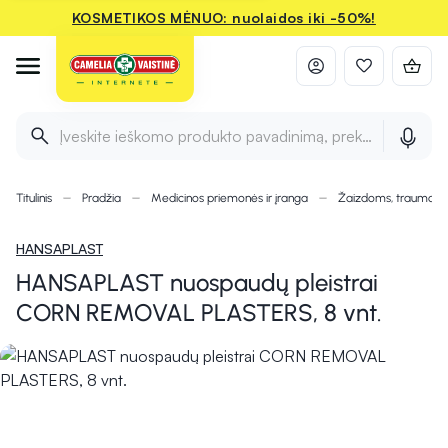
KOSMETIKOS MĖNUO: nuolaidos iki -50%!
Įveskite ieškomo produkto pavadinimą, prekės ženklą ir 
Titulinis
Pradžia
Medicinos priemonės ir įranga
Žaizdoms, traumom
HANSAPLAST
HANSAPLAST nuospaudų pleistrai
CORN REMOVAL PLASTERS, 8 vnt.