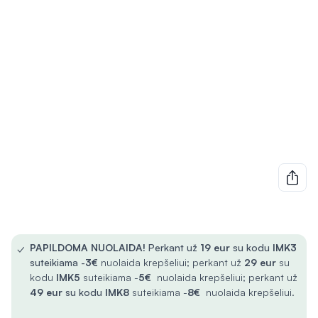
✓
PAPILDOMA NUOLAIDA!
Perkant už
19 eur
su kodu
IMK3
suteikiama -
3€
nuolaida krepšeliui; perkant už
29 eur
su
kodu
IMK5
suteikiama -
5€
nuolaida krepšeliui; perkant už
49 eur
su kodu
IMK8
suteikiama -
8€
nuolaida krepšeliui.