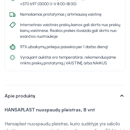
+370 697 03000 (I-V 8:00-18:00)
Nemokamas pristatymas į artimiausią vaistinę
Internetinės vaistinės prekių kainos gali skirtis nuo prekių
kainų vaistinėse. Realios prekės išvaizda gali skirtis nuo
esančios nuotraukoje
97% užsakymų pirkėjus pasiekia per 1 darbo dieną!
Vyraujant aukštai oro temperatūrai, rekomenduojame
rinktis prekių pristatymą į VAISTINĘ arba NAMUS
expand_more
Apie produktą
HANSAPLAST nuospaudų pleistras, 8 vnt
Hansaplast nuospaudų pleistras, kurio sudėtyje yra salicilo