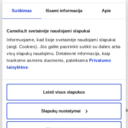
Sutikimas
Išsami informacija
Apie
Panašios prekės
Camelia.lt svetainėje naudojami slapukai
Informuojame, kad šioje svetainėje naudojami slapukai
(angl. Cookies). Jūs galite pasirinkti sutikti su dalies arba
visų slapukų naudojimu. Detalesnė informacija, kaip
tvarkome asmens duomenis, pateikiama
Privatumo
taisyklėse
.
Leisti visus slapukus
-40%
-40%
INGENCARE nuospaudų
INGENCARE vanden
Slapukų nustatymai
pleistrai, 10 vnt.
pleistrai, 20 vnt.