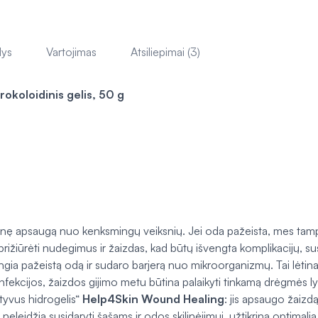
lys
Vartojimas
Atsiliepimai (3)
rokoloidinis gelis, 50 g
enę apsaugą nuo kenksmingų veiksnių. Jei oda pažeista, mes tamp
rižiūrėti nudegimus ir žaizdas, kad būtų išvengta komplikacijų, sus
gia pažeistą odą ir sudaro barjerą nuo mikroorganizmų. Tai lėtina 
infekcijos, žaizdos gijimo metu būtina palaikyti tinkamą drėgmės ly
atyvus hidrogelis“
Help4Skin Wound Healing
: jis apsaugo žaizd
neleidžia susidaryti šašams ir odos skilinėjimui, užtikrina optima