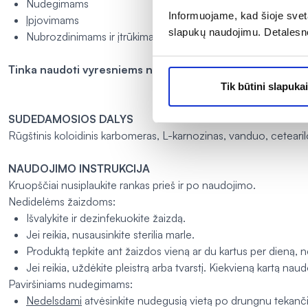
Nudegimams
Informuojame, kad šioje sveta
Įpjovimams
slapukų naudojimu. Detalesn
Nubrozdinimams ir įtrūkimams.
Tinka naudoti vyresniems nei 2 metų vaikams.
Tik būtini slapukai
SUDEDAMOSIOS DALYS
Rūgštinis koloidinis karbomeras, L-karnozinas, vanduo, cetearil
NAUDOJIMO INSTRUKCIJA
Kruopščiai nusiplaukite rankas prieš ir po naudojimo.
Nedidelėms žaizdoms:
Išvalykite ir dezinfekuokite žaizdą.
Jei reikia, nusausinkite sterilia marle.
Produktą tepkite ant žaizdos vieną ar du kartus per dieną, nel
Jei reikia, uždėkite pleistrą arba tvarstį. Kiekvieną kartą naud
Paviršiniams nudegimams:
Nedelsdami
atvėsinkite nudegusią vietą po drungnu tekan