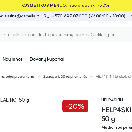
KOSMETIKOS MĖNUO: nuolaidos iki -50%!
evaistine@camelia.lt
+370 697 03000 (I-V 08:00 - 18:00)
Naujienos
Dovanų kuponai
oms, odos problemoms
Žaizdų priežiūros priemonės
HELP4SKIN hidrokoloidi
HELP4SKIN
-20%
HELP4SKIN
50 g
Medicinos pri