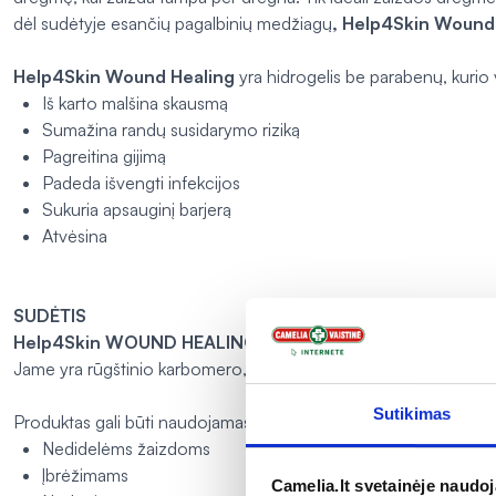
dėl sudėtyje esančių pagalbinių medžiagų
, Help4Skin
Wound 
Help4Skin Wound Healing
yra hidrogelis be parabenų, kurio
Iš karto malšina skausmą
Sumažina randų susidarymo riziką
Pagreitina gijimą
Padeda išvengti infekcijos
Sukuria apsauginį barjerą
Atvėsina
SUDĖTIS
Help4Skin WOUND HEALING
yra „inovatyvus“ hidrogelis, ku
Jame yra rūgštinio karbomero, stabilizuojamo karnozino (bazinio 
Sutikimas
Produktas gali būti naudojamas tiek sausoms, tiek šlapioms žai
Nedidelėms žaizdoms
Įbrėžimams
Camelia.lt svetainėje naudo