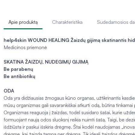
Apie produktą
Charakteristika
Sudedamosios da
help4skin
WOUND HEALING
Žaizdų gijimą skatinantis hid
Medicinos priemonė
SKATINA ŽAIZDŲ, NUDEGIMŲ GIJIMĄ
Be parabenų
Be antibiotikų
ODA
Oda yra didžiausias žmogaus kūno organas, užtikrinantis kasdi
mūsų organizmas gali savarankiškai atkurti odą, būtina tinkamai p
Organizmas reaguoja į žaizdas, todėl susidaro šašai, kurie užden
formuojant naują odos sluoksnį reikia nuimti šašą. Taigi, be dez
išdžiūsta ir paskui išskiria drėgmę. Štai kodėl naudojamas „inov
drėgmę, kai žaizda tampa per drėgna. Tik ideali žaizdos drėgmė 