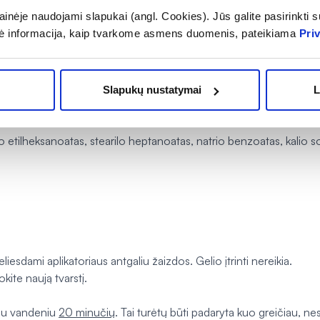
inėje naudojami slapukai (angl. Cookies). Jūs galite pasirinkti su
ė informacija, kaip tvarkome asmens duomenis, pateikiama
Pri
Slapukų nustatymai
L
o etilheksanoatas, stearilo heptanoatas, natrio benzoatas, kalio s
iesdami aplikatoriaus antgaliu žaizdos. Gelio įtrinti nereikia.
okite naują tvarstį.
čiu vandeniu
20 minučių
. Tai turėtų būti padaryta kuo greičiau, 