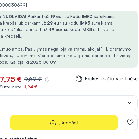
 10000306991
 NUOLAIDA!
Perkant už
19 eur
su kodu
IMK3
suteikiama
 krepšeliui; perkant už
29 eur
su kodu
IMK5
suteikiama
a krepšeliui; perkant už
49 eur
su kodu
IMK8
suteikiama
a krepšeliui.
umuojamos. Pasiūlymas negalioja vaistams, akcijai 1+1, pristatymo
dovanų kuponams. Vieno pirkimo metu galima panaudoti tik vieną
odą. Galioja iki 2026 08 09
7,75 €
9,69 €
Prekės likučiai vaistinėse
Sutaupote:
1,94 €
d
Į krepšelį