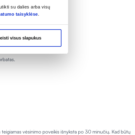
tikti su dalies arba visų
vatumo taisyklėse
.
eisti visus slapukus
orbatas.
nes teigiamas vėsinimo poveikis išnyksta po 30 minučių. Kad būtų