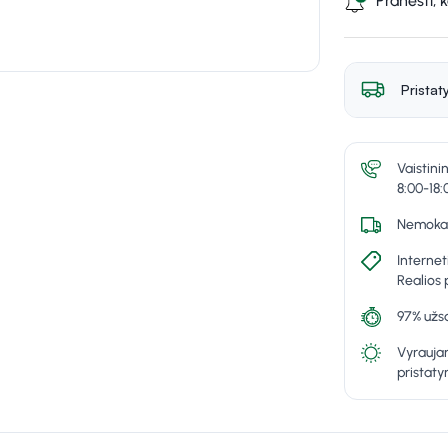
Pranešti, 
Pristat
Vaistini
8:00-18:
Nemokam
Internet
Realios 
97% užsa
Vyraujan
pristat