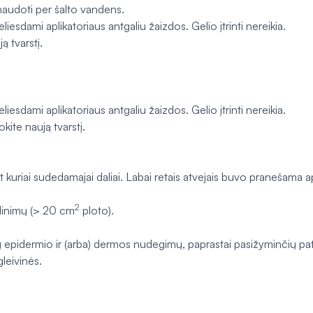
audoti per šalto vandens.
iesdami aplikatoriaus antgaliu žaizdos. Gelio įtrinti nereikia.
ą tvarstį.
iesdami aplikatoriaus antgaliu žaizdos. Gelio įtrinti nereikia.
okite naują tvarstį.
kuriai sudedamajai daliai. Labai retais atvejais buvo pranešama api
2
dinimų (> 20 cm
ploto).
ių epidermio ir (arba) dermos nudegimų, paprastai pasižyminčių pa
gleivinės.