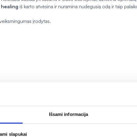
healing
iš karto atvėsina ir nuramina nudegusią odą ir taip palaiko
 veiksmingumas įrodytas.
ris reguliuoja drėgną žaizdos aplinką, uždengtą tvarsčiu.
peptido, natūraliai esančio odoje), kuris padeda kontroliuoti infe
Išsami informacija
zdoms gydyti, pavyzdžiui:
jami slapukai