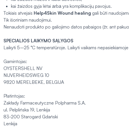
kai žaizdos gyja lėtai аrbа yra komplikacijų pavojus.
Tokiais atvejais
Help4Skin Wound healing
gali būti naudojama
Tik išoriniam naudojimui.
Nenaudoti produkto po galiojimo datos pabaigos (žr. ant pakuo
SPECIALIOS LAIKYMO SĄLYGOS
Laikyti 5–25 °C temperatūroje. Laikyti vaikams nepasiekiamoje 
Gamintojas:
OYSTERSHELL NV
NIJVERHEIDSWEG 10
9820 MERELBEKE, BELGIJA
Platintojas:
Zakłady Farmaceutyczne Polpharma S.A.
ul. Pelplińska 19, Lenkija
83-200 Starogard Gdański
Lenkija