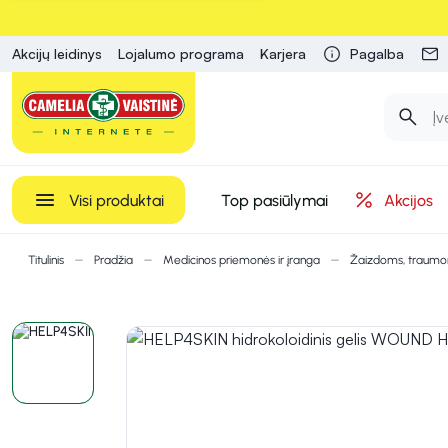
Akcijų leidinys
Lojalumo programa
Karjera
Pagalba
Visi produktai
Top pasiūlymai
Akcijos
Titulinis
Pradžia
Medicinos priemonės ir įranga
Žaizdoms, traum