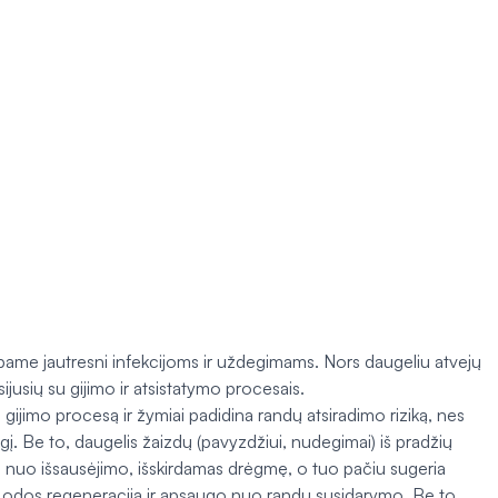
ame jautresni infekcijoms ir uždegimams. Nors daugeliu atvejų
ijusių su gijimo ir atsistatymo procesais.
gijimo procesą ir žymiai padidina randų atsiradimo riziką, nes
gį. Be to, daugelis žaizdų (pavyzdžiui, nudegimai) iš pradžių
ą nuo išsausėjimo, išskirdamas drėgmę, o tuo pačiu sugeria
lią odos regeneraciją ir apsaugo nuo randų susidarymo. Be to,