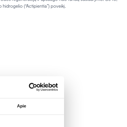
 hidrogelio (“Actipientia”) poveikį.
kciją.
Apie