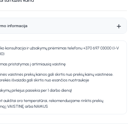
kai sumažės kaina
ymo informacija
nko konsultacija ir užsakymų priėmimas telefonu +370 697 03000 (I-V
00)
as pristatymas į artimiausią vaistinę
inės vaistinės prekių kainos gali skirtis nuo prekių kainų vaistinėse.
prekės išvaizda gali skirtis nuo esančios nuotraukoje
kymų pirkėjus pasiekia per 1 darbo dieną!
t aukštai oro temperatūrai, rekomenduojame rinktis prekių
ymą į VAISTINĘ arba NAMUS