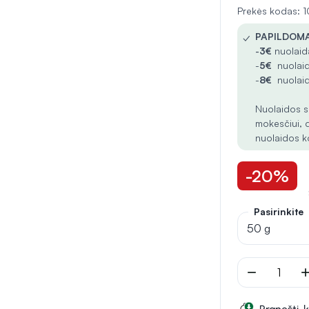
Prekės kodas:
✓
PAPILDOMA
-
3€
nuolaida
-
5€
nuolaid
-
8€
nuolaid
Nuolaidos s
mokesčiui, 
nuolaidos k
-20%
Pasirinkite
50 g
remove
ad