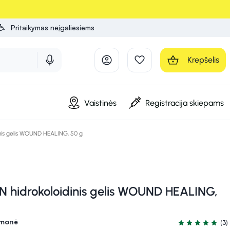
Pritaikymas neįgaliesiems
Krepšelis
Vaistinės
Registracija skiepams
nis gelis WOUND HEALING, 50 g
 hidrokoloidinis gelis WOUND HEALING,
emonė
(3)
Įvertinimas 5.0 