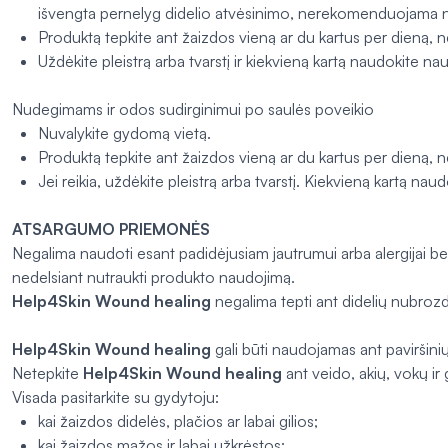
išvengta pernelyg didelio atvėsinimo, nerekomenduojama n
Produktą tepkite ant žaizdos vieną ar du kartus per dieną, nel
Uždėkite pleistrą arba tvarstį ir kiekvieną kartą naudokite nauj
Nudegimams ir odos sudirginimui po saulės poveikio
Nuvalykite gydomą vietą.
Produktą tepkite ant žaizdos vieną ar du kartus per dieną, nel
Jei reikia, uždėkite pleistrą arba tvarstį. Kiekvieną kartą naud
ATSARGUMO PRIEMONĖS
Negalima naudoti esant padidėjusiam jautrumui arba alergijai bet 
nedelsiant nutraukti produkto naudojimą.
Help4Skin Wound healing
negalima tepti ant didelių nubroz
Help4Skin Wound healing
gali būti naudojamas ant paviršin
Netepkite
Help4Skin Wound healing
ant veido, akių, vokų ir 
Visada pasitarkite su gydytoju:
kai žaizdos didelės, plačios ar labai gilios;
kai žaizdos mažos ir labai užkrėstos;