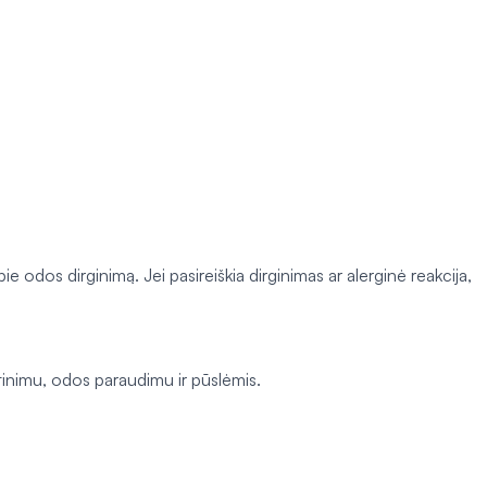
e odos dirginimą. Jei pasireiškia dirginimas ar alerginė reakcija,
tinimu, odos paraudimu ir pūslėmis.