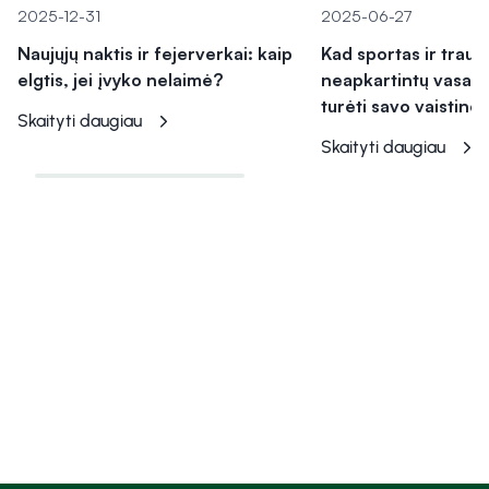
2025-12-31
2025-06-27
Naujųjų naktis ir fejerverkai: kaip
Kad sportas ir trau
elgtis, jei įvyko nelaimė?
neapkartintų vasaro
turėti savo vaistinėl
Skaityti daugiau
Skaityti daugiau