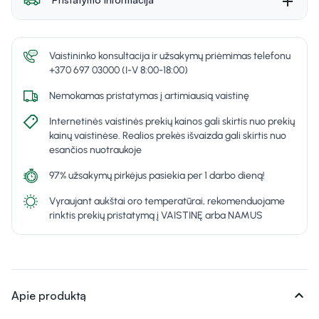
Vaistininko konsultacija ir užsakymų priėmimas telefonu
+370 697 03000 (I-V 8:00-18:00)
Nemokamas pristatymas į artimiausią vaistinę
Internetinės vaistinės prekių kainos gali skirtis nuo prekių
kainų vaistinėse. Realios prekės išvaizda gali skirtis nuo
esančios nuotraukoje
97% užsakymų pirkėjus pasiekia per 1 darbo dieną!
Vyraujant aukštai oro temperatūrai, rekomenduojame
rinktis prekių pristatymą į VAISTINĘ arba NAMUS
expand_more
Apie produktą