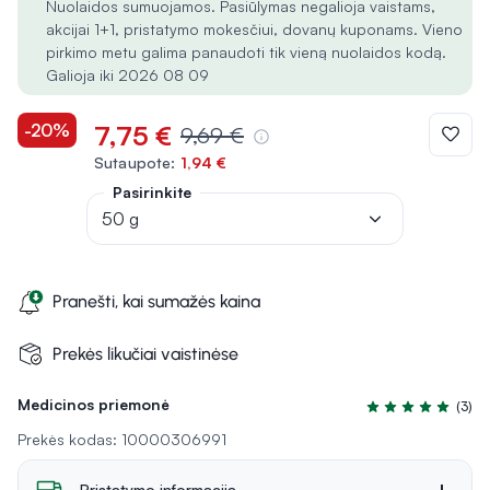
Nuolaidos sumuojamos. Pasiūlymas negalioja vaistams,
akcijai 1+1, pristatymo mokesčiui, dovanų kuponams. Vieno
pirkimo metu galima panaudoti tik vieną nuolaidos kodą.
Galioja iki 2026 08 09
-20%
7,75 €
9,69 €
Sutaupote:
1,94 €
Pasirinkite
50 g
Pranešti, kai sumažės kaina
Prekės likučiai vaistinėse
Medicinos priemonė
(3)
Įvertinimas 5.0 iš
Prekės kodas: 10000306991
Pristatymo informacija