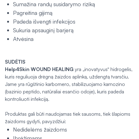
Sumažina randų susidarymo riziką
Pagreitina gijimą
Padeda išvengti infekcijos
Sukuria apsauginį barjerą
Atvėsina
SUDĖTIS
Help4Skin WOUND HEALING
yra „inovatyvus“ hidrogelis,
kuris reguliuoja drėgną žaizdos aplinką, uždengtą tvarsčiu.
Jame yra rūgštinio karbomero, stabilizuojamo karnozino
(bazinio peptido, natūraliai esančio odoje), kuris padeda
kontroliuoti infekciją.
Produktas gali būti naudojamas tiek sausoms, tiek šlapioms
žaizdoms gydyti, pavyzdžiui:
Nedidelėms žaizdoms
Įbrėžimams