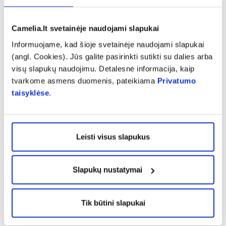
Laikyti 5–25 °C temperatūroje. Laikyti vaikams
nepasiekiamoje vietoje.
Camelia.lt svetainėje naudojami slapukai
Gamintojas:
Informuojame, kad šioje svetainėje naudojami slapukai
OYSTERSHELL NV
(angl. Cookies). Jūs galite pasirinkti sutikti su dalies arba
NIJVERHEIDSWEG 10
visų slapukų naudojimu. Detalesnė informacija, kaip
9820 MERELBEKE, BELGIJA
tvarkome asmens duomenis, pateikiama
Privatumo
taisyklėse
.
Platintojas:
Zakłady Farmaceutyczne Polpharma S.A.
ul. Pelplińska 19, Lenkija
Leisti visus slapukus
83-200 Starogard Gdański
Lenkija
Slapukų nustatymai
Pranešti apie klaidą prekės aprašyme
Tik būtini slapukai