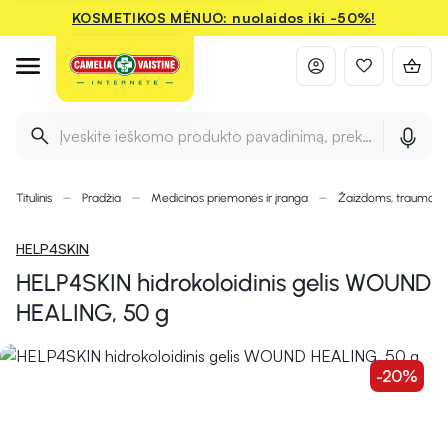
KOSMETIKOS MĖNUO: nuolaidos iki -50%!
Įveskite ieškomo produkto pavadinimą, prekės ženklą ir 
Titulinis
Pradžia
Medicinos priemonės ir įranga
Žaizdoms, traumom
HELP4SKIN
HELP4SKIN hidrokoloidinis gelis WOUND
HEALING, 50 g
-20%