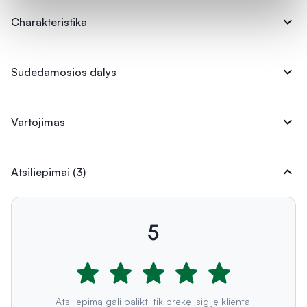
expand_more
Charakteristika
expand_more
Sudedamosios dalys
expand_more
Vartojimas
expand_more
Atsiliepimai (3)
5
Atsiliepimą gali palikti tik prekę įsigiję klientai