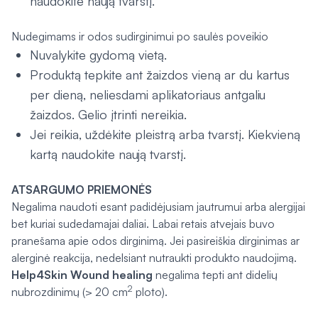
naudokite naują tvarstį.
Nudegimams ir odos sudirginimui po saulės poveikio
Nuvalykite gydomą vietą.
Produktą tepkite ant žaizdos vieną ar du kartus
per dieną, neliesdami aplikatoriaus antgaliu
žaizdos. Gelio įtrinti nereikia.
Jei reikia, uždėkite pleistrą arba tvarstį. Kiekvieną
kartą naudokite naują tvarstį.
ATSARGUMO PRIEMONĖS
Negalima naudoti esant padidėjusiam jautrumui arba alergijai
bet kuriai sudedamajai daliai. Labai retais atvejais buvo
pranešama apie odos dirginimą. Jei pasireiškia dirginimas ar
alerginė reakcija, nedelsiant nutraukti produkto naudojimą.
Help4Skin Wound healing
negalima tepti ant didelių
2
nubrozdinimų (> 20 cm
ploto).