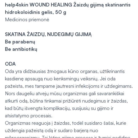
help4skin
WOUND HEALING
Žaizdų gijimą skatinantis
hidrokoloidinis gelis, 50 g
Medicinos priemonė
SKATINA ŽAIZDŲ, NUDEGIMŲ GIJIMĄ
Be parabenų
Be antibiotikų
ODA
Oda yra didžiausias žmogaus kūno organas, užtikrinantis
kasdienę apsaugą nuo kenksmingų veiksnių. Jei oda
pažeista, mes tampame jautresni infekcijoms ir uždegimams.
Nors daugeliu atvejų mūsų organizmas gali savarankiškai
atkurti odą, būtina tinkamai prižiūrėti nudegimus ir žaizdas,
kad būtų išvengta komplikacijų, susijusių su gijimo ir
atsistatymo procesais.
Organizmas reaguoja į žaizdas, todėl susidaro šašai, kurie
uždengia pažeistą odą ir sudaro barjerą nuo
mikroorganizmų. Tai lėtina gijimo procesą ir žymiai padidina