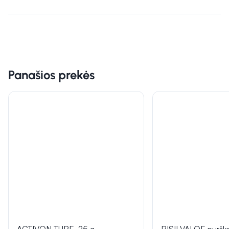
Panašios prekės
ACTIVON TUBE, 25 g
BISILVALOE purška