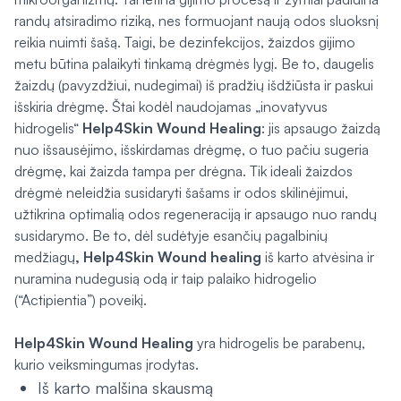
randų atsiradimo riziką, nes formuojant naują odos sluoksnį
reikia nuimti šašą. Taigi, be dezinfekcijos, žaizdos gijimo
metu būtina palaikyti tinkamą drėgmės lygį. Be to, daugelis
žaizdų (pavyzdžiui, nudegimai) iš pradžių išdžiūsta ir paskui
išskiria drėgmę. Štai kodėl naudojamas „inovatyvus
hidrogelis“
Help4Skin Wound Healing
: jis apsaugo žaizdą
nuo išsausėjimo, išskirdamas drėgmę, o tuo pačiu sugeria
drėgmę, kai žaizda tampa per drėgna. Tik ideali žaizdos
drėgmė neleidžia susidaryti šašams ir odos skilinėjimui,
užtikrina optimalią odos regeneraciją ir apsaugo nuo randų
susidarymo. Be to, dėl sudėtyje esančių pagalbinių
medžiagų
, Help4Skin
Wound healing
iš karto atvėsina ir
nuramina nudegusią odą ir taip palaiko hidrogelio
(“Actipientia”) poveikį.
Help4Skin Wound Healing
yra hidrogelis be parabenų,
kurio veiksmingumas įrodytas.
Iš karto malšina skausmą