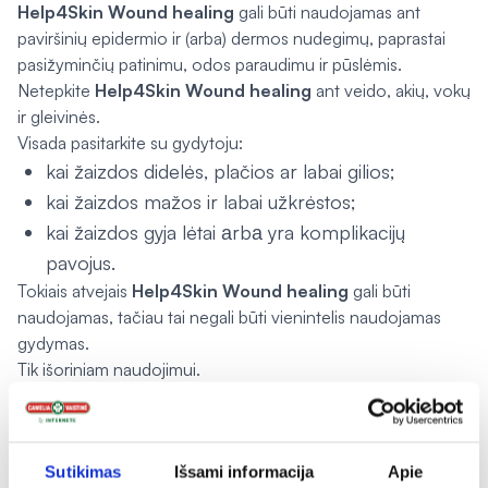
Help4Skin Wound healing
gali būti naudojamas ant
paviršinių epidermio ir (arba) dermos nudegimų, paprastai
pasižyminčių patinimu, odos paraudimu ir pūslėmis.
Netepkite
Help4Skin Wound healing
ant veido, akių, vokų
ir gleivinės.
Visada pasitarkite su gydytoju:
kai žaizdos didelės, plačios ar labai gilios;
kai žaizdos mažos ir labai užkrėstos;
kai žaizdos gyja lėtai аrbа yra komplikacijų
pavojus.
Tokiais atvejais
Help4Skin Wound healing
gali būti
naudojamas, tačiau tai negali būti vienintelis naudojamas
gydymas.
Tik išoriniam naudojimui.
Nenaudoti produkto po galiojimo datos pabaigos (žr. ant
pakuotės).
Sutikimas
Išsami informacija
Apie
SPECIALIOS LAIKYMO SĄLYGOS