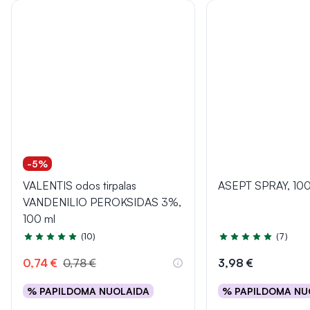
-5%
VALENTIS odos tirpalas
ASEPT SPRAY, 100
VANDENILIO PEROKSIDAS 3%,
100 ml
(10)
(7)
Įvertinimas 4.7 iš 5
Įvertinimas 5.0 iš 5
0,74 €
0,78 €
3,98 €
% PAPILDOMA NUOLAIDA
% PAPILDOMA NU