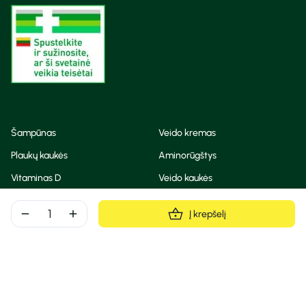
Šampūnas
Veido kremas
Plaukų kaukės
Aminorūgštys
Vitaminas D
Veido kaukės
Korėjietiška kosmetika
Eteriniai aliejai
remove
add
Į krepšelį
Dezodorantas
BB ir CC kremas
Visos teisės saugomos
Privatumo taisyklės
Slapukų politika
© Camelia 2026