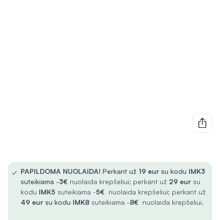
✓
PAPILDOMA NUOLAIDA!
Perkant už
19 eur
su kodu
IMK3
suteikiama -
3€
nuolaida krepšeliui; perkant už
29 eur
su
kodu
IMK5
suteikiama -
5€
nuolaida krepšeliui; perkant už
49 eur
su kodu
IMK8
suteikiama -
8€
nuolaida krepšeliui.