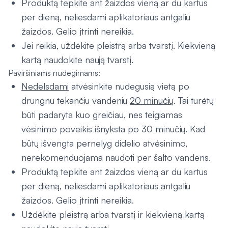
Produktą tepkite ant žaizdos vieną ar du kartus
per dieną, neliesdami aplikatoriaus antgaliu
žaizdos. Gelio įtrinti nereikia.
Jei reikia, uždėkite pleistrą arba tvarstį. Kiekvieną
kartą naudokite naują tvarstį.
Paviršiniams nudegimams:
Nedelsdami
atvėsinkite nudegusią vietą po
drungnu tekančiu vandeniu
20 minučių
. Tai turėtų
būti padaryta kuo greičiau, nes teigiamas
vėsinimo poveikis išnyksta po 30 minučių. Kad
būtų išvengta pernelyg didelio atvėsinimo,
nerekomenduojama naudoti per šalto vandens.
Produktą tepkite ant žaizdos vieną ar du kartus
per dieną, neliesdami aplikatoriaus antgaliu
žaizdos. Gelio įtrinti nereikia.
Uždėkite pleistrą arba tvarstį ir kiekvieną kartą