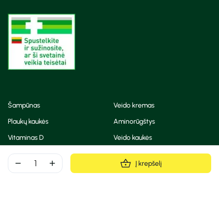
Šampūnas
Veido kremas
Plaukų kaukės
Aminorūgštys
Vitaminas D
Veido kaukės
Korėjietiška kosmetika
Eteriniai aliejai
remove
add
Į krepšelį
Dezodorantas
BB ir CC kremas
Visos teisės saugomos
Privatumo taisyklės
Slapukų politika