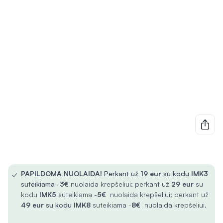
✓
PAPILDOMA NUOLAIDA!
Perkant už
19 eur
su kodu
IMK3
suteikiama -
3€
nuolaida krepšeliui; perkant už
29 eur
su
kodu
IMK5
suteikiama -
5€
nuolaida krepšeliui; perkant už
49 eur
su kodu
IMK8
suteikiama -
8€
nuolaida krepšeliui.