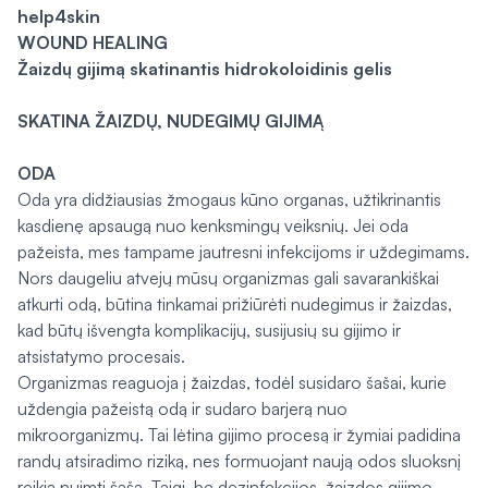
help4skin
WOUND HEALING
Žaizdų gijimą skatinantis hidrokoloidinis gelis
SKATINA ŽAIZDŲ, NUDEGIMŲ GIJIMĄ
ODA
Oda yra didžiausias žmogaus kūno organas, užtikrinantis
kasdienę apsaugą nuo kenksmingų veiksnių. Jei oda
pažeista, mes tampame jautresni infekcijoms ir uždegimams.
Nors daugeliu atvejų mūsų organizmas gali savarankiškai
atkurti odą, būtina tinkamai prižiūrėti nudegimus ir žaizdas,
kad būtų išvengta komplikacijų, susijusių su gijimo ir
atsistatymo procesais.
Organizmas reaguoja į žaizdas, todėl susidaro šašai, kurie
uždengia pažeistą odą ir sudaro barjerą nuo
mikroorganizmų. Tai lėtina gijimo procesą ir žymiai padidina
randų atsiradimo riziką, nes formuojant naują odos sluoksnį
reikia nuimti šašą. Taigi, be dezinfekcijos, žaizdos gijimo