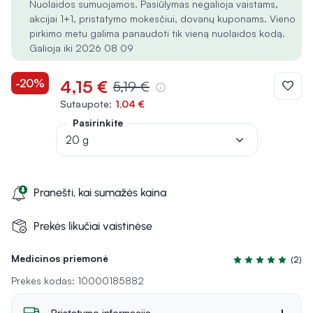
Nuolaidos sumuojamos. Pasiūlymas negalioja vaistams,
akcijai 1+1, pristatymo mokesčiui, dovanų kuponams. Vieno
pirkimo metu galima panaudoti tik vieną nuolaidos kodą.
Galioja iki 2026 08 09
-20%
4,15 €
5,19 €
Sutaupote:
1,04 €
Pasirinkite
20 g
Pranešti, kai sumažės kaina
Prekės likučiai vaistinėse
Medicinos priemonė
(2)
Įvertinimas 5.0 iš
Prekės kodas: 10000185882
Pristatymo informacija