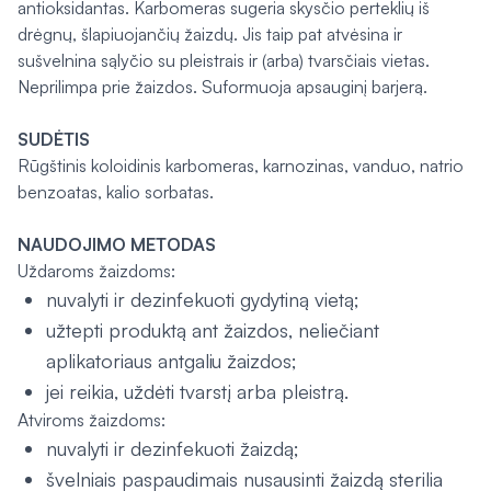
antioksidantas. Karbomeras sugeria skysčio perteklių iš
drėgnų, šlapiuojančių žaizdų. Jis taip pat atvėsina ir
sušvelnina sąlyčio su pleistrais ir (arba) tvarsčiais vietas.
Neprilimpa prie žaizdos. Suformuoja apsauginį barjerą.
SUDĖTIS
Rūgštinis koloidinis karbomeras, karnozinas, vanduo, natrio
benzoatas, kalio sorbatas.
NAUDOJIMO METODAS
Uždaroms žaizdoms:
nuvalyti ir dezinfekuoti gydytiną vietą;
užtepti produktą ant žaizdos, neliečiant
aplikatoriaus antgaliu žaizdos;
jei reikia, uždėti tvarstį arba pleistrą.
Atviroms žaizdoms:
nuvalyti ir dezinfekuoti žaizdą;
švelniais paspaudimais nusausinti žaizdą sterilia