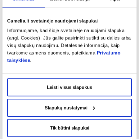
kai žaizdos gyja lėtai аrbа yra komplikacijų
pavojus.
Tokiais atvejais
Help4Skin Wound healing
naudojamas
Camelia.lt svetainėje naudojami slapukai
kaip pagalbinė priemonė, tačiau jis nepakeičia kitų
Informuojame, kad šioje svetainėje naudojami slapukai
preparatų, pvz., vaistų, kuriuos rekomenduoja gydytojas
(angl. Cookies). Jūs galite pasirinkti sutikti su dalies arba
arba vaistininkas.
visų slapukų naudojimu. Detalesnė informacija, kaip
Tik išoriniam naudojimui.
tvarkome asmens duomenis, pateikiama
Privatumo
Nenaudoti produkto po galiojimo datos pabaigos (žr. ant
taisyklėse
.
pakuotės).
LAIKYMO SĄLYGOS
Laikyti 5 °C–25 °C temperatūroje. Laikyti vaikams
Leisti visus slapukus
nepasiekiamoje vietoje.
PAKUOTĖS
Slapukų nustatymai
Help4Skin Wound healing
yra tiekiamas purškalo pavidalu
ir tūbelėje.
Tik būtini slapukai
Pranešti apie klaidą prekės aprašyme