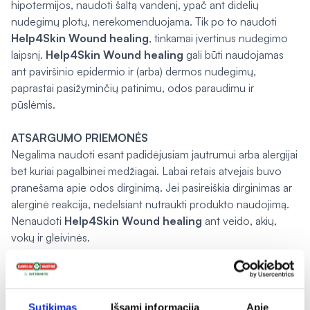
hipotermijos, naudoti šaltą vandenį, ypač ant didelių
nudegimų plotų, nerekomenduojama. Tik po to naudoti
Help4Skin Wound healing
, tinkamai įvertinus nudegimo
laipsnį.
Help4Skin Wound healing
gali būti naudojamas
ant paviršinio epidermio ir (arba) dermos nudegimų,
paprastai pasižyminčių patinimu, odos paraudimu ir
pūslėmis.
ATSARGUMO PRIEMONĖS
Negalima naudoti esant padidėjusiam jautrumui arba alergijai
bet kuriai pagalbinei medžiagai. Labai retais atvejais buvo
pranešama apie odos dirginimą. Jei pasireiškia dirginimas ar
alerginė reakcija, nedelsiant nutraukti produkto naudojimą.
Nenaudoti
Help4Skin Wound healing
ant veido, akių,
vokų ir gleivinės.
Visada pasitarti su gydytoju:
kai žaizdos didelės, plačios ar labai gilios;
kai žaizdos mažos ir labai užkrėstos;
Sutikimas
Išsami informacija
Apie