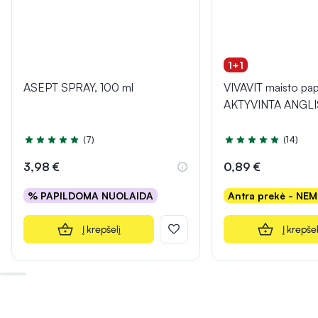
1+1
ASEPT SPRAY, 100 ml
VIVAVIT maisto pap
AKTYVINTA ANGLIS,
(7)
(14)
Įvertinimas 5.0 iš 5
Įvertinimas 5.0 iš 5
3,98 €
0,89 €
% PAPILDOMA NUOLAIDA
Antra prekė - NE
Į krepšelį
Į krepšel