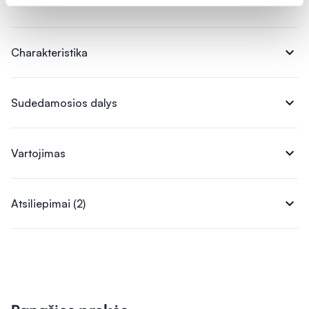
expand_more
Charakteristika
expand_more
Sudedamosios dalys
expand_more
Vartojimas
expand_more
Atsiliepimai (2)