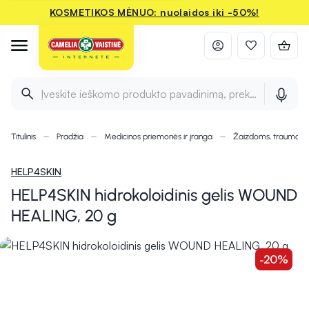
KOSMETIKOS MĖNUO: nuolaidos iki -50%!
Įveskite ieškomo produkto pavadinimą, prekės ženklą ir 
Titulinis
Pradžia
Medicinos priemonės ir įranga
Žaizdoms, traumom
HELP4SKIN
HELP4SKIN hidrokoloidinis gelis WOUND
HEALING, 20 g
-20%