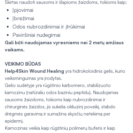
Skirtas naudoti sausoms ir šlapioms žaizdoms, tokioms kaip:
Įpjovimai
Įbrėžimai
Odos nubrozdinimai ir įtrūkimai
Paviršiniai nudegimai
Gali būti naudojamas vyresniems nei 2 metų amžiaus
vaikams.
VEIKIMO BŪDAS
Help4Skin Wound Healing
yra hidrokoloidinis gelis, kurio
veiksmingumas yra įrodytas.
Gelio sudėtyje yra rūgštinio karbomero, stabilizuoto
karnozinu (natūraliu odos baziniu peptidu). Naudojamas
sausoms žaizdoms, tokioms kaip nubrozdinimai ir
chirurginės žaizdos, jis sukelia okliuzinį poveikį, stabdo
drėgmės garavimą ir sumažina skysčių netekimą per
epidermį.
Karnozinas veikia kaip rūgštinių polimerų buferis ir kaip