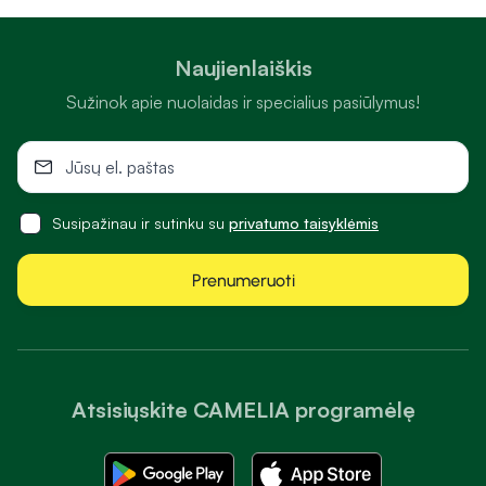
Naujienlaiškis
Sužinok apie nuolaidas ir specialius pasiūlymus!
Susipažinau ir sutinku su
privatumo taisyklėmis
Prenumeruoti
Atsisiųskite CAMELIA programėlę