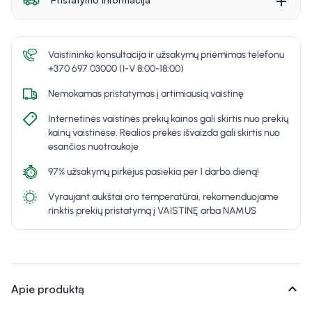
Vaistininko konsultacija ir užsakymų priėmimas telefonu
+370 697 03000 (I-V 8:00-18:00)
Nemokamas pristatymas į artimiausią vaistinę
Internetinės vaistinės prekių kainos gali skirtis nuo prekių
kainų vaistinėse. Realios prekės išvaizda gali skirtis nuo
esančios nuotraukoje
97% užsakymų pirkėjus pasiekia per 1 darbo dieną!
Vyraujant aukštai oro temperatūrai, rekomenduojame
rinktis prekių pristatymą į VAISTINĘ arba NAMUS
expand_more
Apie produktą