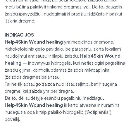
metu būtina palaikyti tinkamą drėgmės lygį. Be to, daugelis
žaizdų (pavyzdžiui, nudegimai) iš pradžių išdžiūsta ir paskui
išskiria drėgmę.
INDIKACIJOS
Help4Skin Wound healing
yra medicinos priemonė,
hidrokoloidinis gelio pavidalo, be parabenų, skirta lokaliam
naudojimui ant sausų ir šlapių žaizdų.
Help4Skin Wound
healing
– inovatyvus hidrogelis, kuri netiesiogiai pagreitina
žaizdų gijimą, kontroliuodamas žaizdos mikroaplinką
(žaizdos drėgmės balansą).
Tai ne tik apsaugo žaizdą nuo išsausėjimo, bet ir sugeria
drėgmę, kai žaizda yra per drėgna.
Be to, dėl sudėtyje esančių pagalbinių medžiagų
,
Help4Skin
Wound healing
iš karto atvėsina ir nuramina
nudegusią odą ir taip palaiko hidrogelio (“Actipientia”)
poveikį.