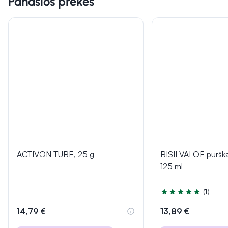
Panašios prekės
ACTIVON TUBE, 25 g
BISILVALOE purška
125 ml
(1)
Įvertinimas 5.0 iš 5
14,79 €
13,89 €