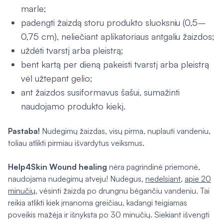
marle;
padengti žaizdą storu produkto sluoksniu (0,5–
0,75 cm), neliečiant aplikatoriaus antgaliu žaizdos;
uždėti tvarstį arba pleistrą;
bent kartą per dieną pakeisti tvarstį arba pleistrą
vėl užtepant gelio;
ant žaizdos susiformavus šašui, sumažinti
naudojamo produkto kiekį.
Pastaba!
Nudegimų žaizdas, visų pirma, nuplauti vandeniu,
toliau atlikti pirmiau išvardytus veiksmus.
Help4Skin Wound healing
nėra pagrindinė priemonė,
naudojama nudegimų atveju! Nudegus,
nedelsiant
,
apie 20
minučių
, vėsinti žaizdą po drungnu bėgančiu vandeniu. Tai
reikia atlikti kiek įmanoma greičiau, kadangi teigiamas
poveikis mažėja ir išnyksta po 30 minučių. Siekiant išvengti