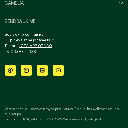
CAMELIA
BENDRAUKIME
Susisiekite su mumis:
El. p.:
evaistine@camelia.lt
Tel. nr.:
+370 697 03000
I-V 08:00 - 18:00
Valstybinė vaistų kontrolės tarnyba prie Lietuvos Respublikos sveikatos apsaugos
ministerijos
Studentų g. 45A, Vilnius, +370 52 639264 www.vvkt.lt, vvkt@vvkt.lt