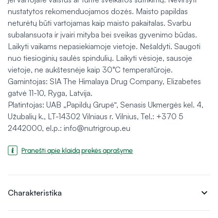
nustatytos rekomenduojamos dozės. Maisto papildas
neturėtų būti vartojamas kaip maisto pakaitalas. Svarbu
subalansuota ir įvairi mityba bei sveikas gyvenimo būdas.
Laikyti vaikams nepasiekiamoje vietoje. Nešaldyti. Saugoti
nuo tiesioginių saulės spindulių. Laikyti vėsioje, sausoje
vietoje, ne aukštesnėje kaip 30°C temperatūroje.
Gamintojas: SIA The Himalaya Drug Company, Elizabetes
gatvė 11-10, Ryga, Latvija.
Platintojas: UAB „Papildų Grupė“, Senasis Ukmergės kel. 4,
Užubalių k., LT-14302 Vilniaus r. Vilnius, Tel.: +370 5
2442000, el.p.: info@nutrigroup.eu
Pranešti apie klaidą prekės aprašyme
expand_more
Charakteristika