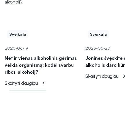
Sveikata
Sveikata
2026-06-19
2025-06-20
Net ir vienas alkoholinis gėrimas
Jonines švęskite sau
veikia organizmą: kodėl svarbu
alkoholis daro kūnui 
riboti alkoholį?
Skaityti daugiau
Skaityti daugiau