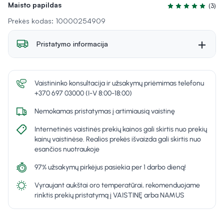
Maisto papildas
(3)
Įvertinimas 5.0 iš
Prekės kodas: 10000254909
Pristatymo informacija
Vaistininko konsultacija ir užsakymų priėmimas telefonu
+370 697 03000 (I-V 8:00-18:00)
Nemokamas pristatymas į artimiausią vaistinę
Internetinės vaistinės prekių kainos gali skirtis nuo prekių
kainų vaistinėse. Realios prekės išvaizda gali skirtis nuo
esančios nuotraukoje
97% užsakymų pirkėjus pasiekia per 1 darbo dieną!
Vyraujant aukštai oro temperatūrai, rekomenduojame
rinktis prekių pristatymą į VAISTINĘ arba NAMUS