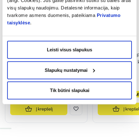
(angl. Cookies). Jūs galite pasirinkti sutikti su dalies arba
visų slapukų naudojimu. Detalesnė informacija, kaip
tvarkome asmens duomenis, pateikiama
Privatumo
taisyklėse
.
1+1
1+1
Leisti visus slapukus
VIVAVIT maisto papildas
VIVAVIT maisto pap
LIVERTOP, 30 kaps.
VIVAGASTRO, 20 k
Slapukų nustatymai
(6)
(1)
Įvertinimas 5.0 iš 5
Įvertinimas 4.0 iš 5
8,49 €
5,59 €
Tik būtini slapukai
Antra prekė - NEMOKAMAI!
Antra prekė - NE
Į krepšelį
Į krepšel