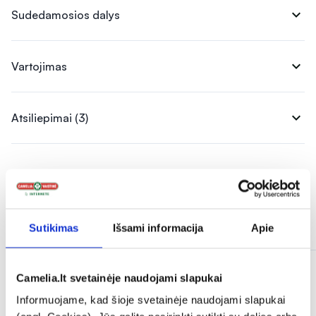
expand_more
Sudedamosios dalys
expand_more
Vartojimas
expand_more
Atsiliepimai (3)
Panašios prekės
Sutikimas
Išsami informacija
Apie
Camelia.lt svetainėje naudojami slapukai
Informuojame, kad šioje svetainėje naudojami slapukai