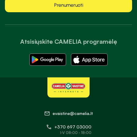
Prenumeruoti
Atsisiųskite CAMELIA programėlę
evaistine@camelia.lt
+370 697 03000
I-V 08:00 - 18:00