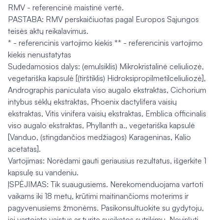
RMV - referencinė maistinė vertė.
PASTABA: RMV perskaičiuotas pagal Europos Sąjungos
teisės aktų reikalavimus.
* - referencinis vartojimo kiekis ** - referencinis vartojimo
kiekis nenustatytas
Sudedamosios dalys: (emulsiklis) Mikrokristalinė celiuliozė,
vegetariška kapsulė [(tirštiklis) Hidroksipropilmetilceliuliozė],
Andrographis paniculata viso augalo ekstraktas, Cichorium
intybus sėklų ekstraktas, Phoenix dactylifera vaisių
ekstraktas, Vitis vinifera vaisių ekstraktas, Emblica officinalis
viso augalo ekstraktas, Phyllanth a., vegetariška kapsulė
[Vanduo, (stingdančios medžiagos) Karageninas, Kalio
acetatas].
Vartojimas: Norėdami gauti geriausius rezultatus, išgerkite 1
kapsulę su vandeniu.
ĮSPĖJIMAS: Tik suaugusiems. Nerekomenduojama vartoti
vaikams iki 18 metų, krūtimi maitinančioms moterims ir
pagyvenusiems žmonėms. Pasikonsultuokite su gydytoju,
jei vartojate vaistus ar turite sveikatos sutrikimų. Neviršyti