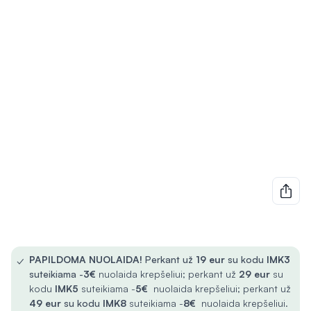
✓
PAPILDOMA NUOLAIDA!
Perkant už
19 eur
su kodu
IMK3
suteikiama -
3€
nuolaida krepšeliui; perkant už
29 eur
su
kodu
IMK5
suteikiama -
5€
nuolaida krepšeliui; perkant už
49 eur
su kodu
IMK8
suteikiama -
8€
nuolaida krepšeliui.