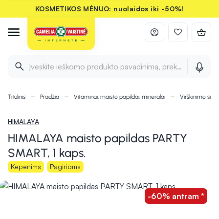
KOSMETIKOS MĖNUO: nuolaidos iki -50%!
Įveskite ieškomo produkto pavadinimą, prekės ženklą ir 
Titulinis
Pradžia
Vitaminai, maisto papildai, mineralai
Virškinimo sist
HIMALAYA
HIMALAYA maisto papildas PARTY
SMART, 1 kaps.
Kepenims
Pagirioms
-60% antram *