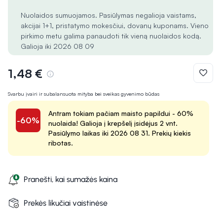
Nuolaidos sumuojamos. Pasiūlymas negalioja vaistams,
akcijai 1+1, pristatymo mokesčiui, dovanų kuponams. Vieno
pirkimo metu galima panaudoti tik vieną nuolaidos kodą.
Galioja iki 2026 08 09
1,48 €
Svarbu įvairi ir subalansuota mityba bei sveikas gyvenimo būdas
Antram tokiam pačiam maisto papildui - 60%
-60%
nuolaida! Galioja į krepšelį įsidėjus 2 vnt.
Pasiūlymo laikas iki 2026 08 31. Prekių kiekis
ribotas.
Pranešti, kai sumažės kaina
Prekės likučiai vaistinėse