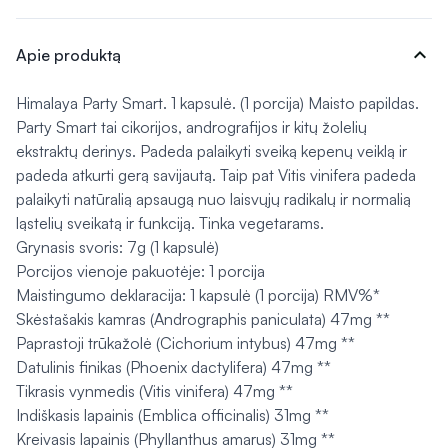
expand_more
Apie produktą
Himalaya Party Smart. 1 kapsulė. (1 porcija) Maisto papildas.
Party Smart tai cikorijos, andrografijos ir kitų žolelių
ekstraktų derinys. Padeda palaikyti sveiką kepenų veiklą ir
padeda atkurti gerą savijautą. Taip pat Vitis vinifera padeda
palaikyti natūralią apsaugą nuo laisvųjų radikalų ir normalią
ląstelių sveikatą ir funkciją. Tinka vegetarams.
Grynasis svoris: 7g (1 kapsulė)
Porcijos vienoje pakuotėje: 1 porcija
Maistingumo deklaracija: 1 kapsulė (1 porcija) RMV%*
Skėstašakis kamras (Andrographis paniculata) 47mg **
Paprastoji trūkažolė (Cichorium intybus) 47mg **
Datulinis finikas (Phoenix dactylifera) 47mg **
Tikrasis vynmedis (Vitis vinifera) 47mg **
Indiškasis lapainis (Emblica officinalis) 31mg **
Kreivasis lapainis (Phyllanthus amarus) 31mg **