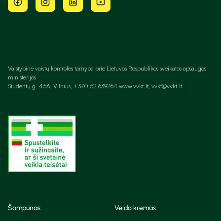
Valstybinė vaistų kontrolės tarnyba prie Lietuvos Respublikos sveikatos apsaugos
ministerijos
Studentų g. 45A, Vilnius, +370 52 639264 www.vvkt.lt, vvkt@vvkt.lt
Šampūnas
Veido kremas