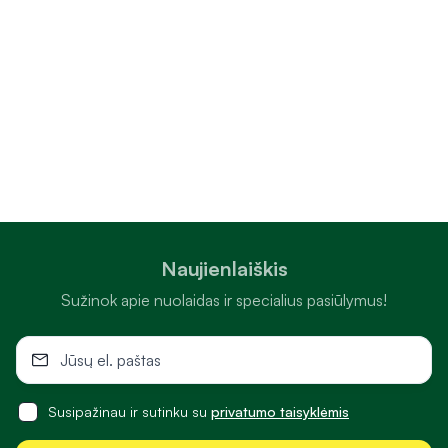
Naujienlaiškis
Sužinok apie nuolaidas ir specialius pasiūlymus!
Susipažinau ir sutinku su
privatumo taisyklėmis