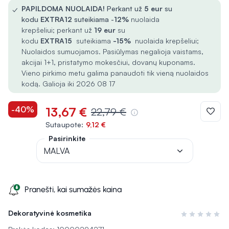
✓
PAPILDOMA NUOLAIDA!
Perkant už
5
eur
su
kodu
EXTRA12
suteikiama -
12%
nuolaida
krepšeliui; perkant už
19 eur
su
kodu
EXTRA15
suteikiama
-15%
nuolaida krepšeliui;
Nuolaidos sumuojamos. Pasiūlymas negalioja vaistams,
akcijai 1+1, pristatymo mokesčiui, dovanų kuponams.
Vieno pirkimo metu galima panaudoti tik vieną nuolaidos
kodą. Galioja iki 2026 08 17
-40%
13,67 €
22,79 €
Sutaupote:
9,12 €
Pasirinkite
MALVA
Pranešti, kai sumažės kaina
Dekoratyvinė kosmetika
Įvertinimas 0 i