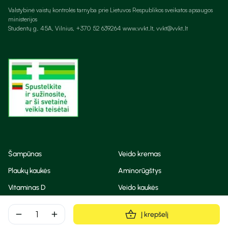
Valstybinė vaistų kontrolės tarnyba prie Lietuvos Respublikos sveikatos apsaugos
ministerijos
Studentų g. 45A, Vilnius, +370 52 639264 www.vvkt.lt, vvkt@vvkt.lt
Šampūnas
Veido kremas
Plaukų kaukės
Aminorūgštys
Vitaminas D
Veido kaukės
Korėjietiška kosmetika
Eteriniai aliejai
remove
add
Į krepšelį
Dezodorantas
BB ir CC kremas