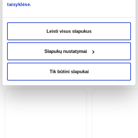
taisyklėse
.
expand_more
Vartojimas
expand_more
Atsiliepimai
Leisti visus slapukus
Slapukų nustatymai
Tik būtini slapukai
Panašios prekės