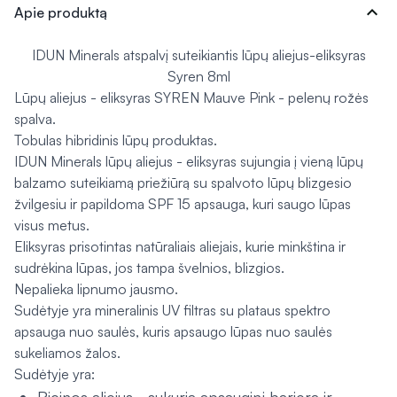
expand_more
Apie produktą
IDUN Minerals atspalvį suteikiantis lūpų aliejus-eliksyras
Syren 8ml
Lūpų aliejus - eliksyras SYREN Mauve Pink - pelenų rožės
spalva.
Tobulas hibridinis lūpų produktas.
IDUN Minerals lūpų aliejus - eliksyras sujungia į vieną lūpų
balzamo suteikiamą priežiūrą su spalvoto lūpų blizgesio
žvilgesiu ir papildoma SPF 15 apsauga, kuri saugo lūpas
visus metus.
Eliksyras prisotintas natūraliais aliejais, kurie minkština ir
sudrėkina lūpas, jos tampa švelnios, blizgios.
Nepalieka lipnumo jausmo.
Sudėtyje yra mineralinis UV filtras su plataus spektro
apsauga nuo saulės, kuris apsaugo lūpas nuo saulės
sukeliamos žalos.
Sudėtyje yra: