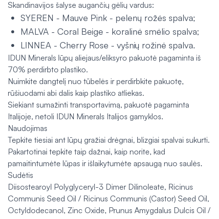
Skandinavijos šalyse augančių gėlių vardus:
SYEREN - Mauve Pink - pelenų rožės spalva;
MALVA - Coral Beige - koralinė smėlio spalva;
LINNEA - Cherry Rose - vyšnių rožinė spalva.
IDUN Minerals lūpų aliejaus/eliksyro pakuotė pagaminta iš
70% perdirbto plastiko.
Nuimkite dangtelį nuo tūbelės ir perdirbkite pakuotę,
rūšiuodami abi dalis kaip plastiko atliekas.
Siekiant sumažinti transportavimą, pakuotė pagaminta
Italijoje, netoli IDUN Minerals Italijos gamyklos.
Naudojimas
Tepkite tiesiai ant lūpų gražiai drėgnai, blizgiai spalvai sukurti.
Pakartotinai tepkite taip dažnai, kaip norite, kad
pamaitintumėte lūpas ir išlaikytumėte apsaugą nuo saulės.
Sudėtis
Diisostearoyl Polyglyceryl-3 Dimer Dilinoleate, Ricinus
Communis Seed Oil / Ricinus Communis (Castor) Seed Oil,
Octyldodecanol, Zinc Oxide, Prunus Amygdalus Dulcis Oil /