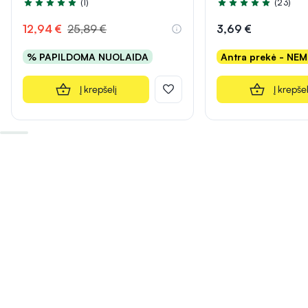
(1)
(23)
Įvertinimas 5.0 iš 5
Įvertinimas 5.0 iš 5
12,94 €
25,89 €
3,69 €
% PAPILDOMA NUOLAIDA
Antra prekė - NE
Į krepšelį
Į krepšel