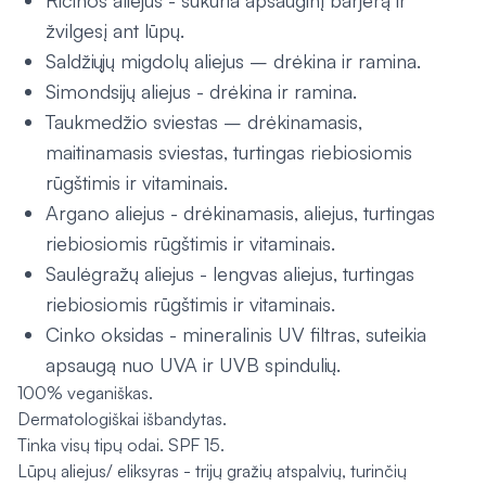
Ricinos aliejus - sukuria apsauginį barjerą ir
žvilgesį ant lūpų.
Saldžiųjų migdolų aliejus – drėkina ir ramina.
Simondsijų aliejus - drėkina ir ramina.
Taukmedžio sviestas – drėkinamasis,
maitinamasis sviestas, turtingas riebiosiomis
rūgštimis ir vitaminais.
Argano aliejus - drėkinamasis, aliejus, turtingas
riebiosiomis rūgštimis ir vitaminais.
Saulėgražų aliejus - lengvas aliejus, turtingas
riebiosiomis rūgštimis ir vitaminais.
Cinko oksidas - mineralinis UV filtras, suteikia
apsaugą nuo UVA ir UVB spindulių.
100% veganiškas.
Dermatologiškai išbandytas.
Tinka visų tipų odai. SPF 15.
Lūpų aliejus/ eliksyras - trijų gražių atspalvių, turinčių