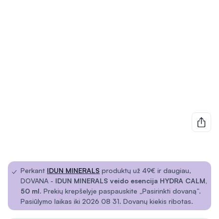
✓
Perkant
IDUN MINERALS
produktų už 49€ ir daugiau,
DOVANA -
IDUN MINERALS veido esencija HYDRA CALM,
50 ml.
Prekių krepšelyje paspauskite „Pasirinkti dovaną“.
Pasiūlymo laikas iki 2026 08 31. Dovanų kiekis ribotas.