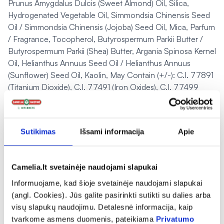
Prunus Amygdalus Dulcis (Sweet Almond) Oil, Silica,
Hydrogenated Vegetable Oil, Simmondsia Chinensis Seed
Oil / Simmondsia Chinensis (Jojoba) Seed Oil, Mica, Parfum
/ Fragrance, Tocopherol, Butyrospermum Parkii Butter /
Butyrospermum Parkii (Shea) Butter, Argania Spinosa Kernel
Oil, Helianthus Annuus Seed Oil / Helianthus Annuus
(Sunflower) Seed Oil, Kaolin, May Contain (+/-): C.I. 77891
(Titanium Dioxide), C.I. 77491 (Iron Oxides), C.I. 77499
(Iron Oxides), C.I. 77742 (Manganese Violet).
Pranešti apie klaidą prekės aprašyme
Sutikimas
Išsami informacija
Apie
expand_more
Charakteristika
Camelia.lt svetainėje naudojami slapukai
Informuojame, kad šioje svetainėje naudojami slapukai
(angl. Cookies). Jūs galite pasirinkti sutikti su dalies arba
expand_more
Sudedamosios dalys
visų slapukų naudojimu. Detalesnė informacija, kaip
tvarkome asmens duomenis, pateikiama
Privatumo