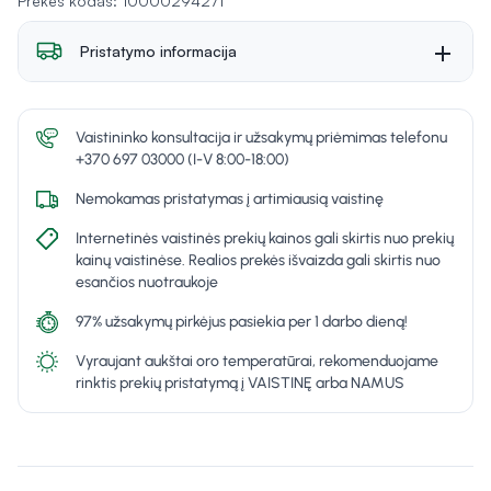
Prekės kodas: 10000294271
Pristatymo informacija
Vaistininko konsultacija ir užsakymų priėmimas telefonu
+370 697 03000 (I-V 8:00-18:00)
Nemokamas pristatymas į artimiausią vaistinę
Internetinės vaistinės prekių kainos gali skirtis nuo prekių
kainų vaistinėse. Realios prekės išvaizda gali skirtis nuo
esančios nuotraukoje
97% užsakymų pirkėjus pasiekia per 1 darbo dieną!
Vyraujant aukštai oro temperatūrai, rekomenduojame
rinktis prekių pristatymą į VAISTINĘ arba NAMUS