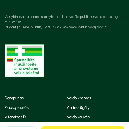
Valstybinė vaistų kontrolės tarnyba prie Lietuvos Respublikos sveikatos apsaugos
ministerijos
Studentų g. 45A, Vilnius, +370 52 639264 www.vvkt.lt, vvkt@vvkt.lt
Šampūnas
Veido kremas
Plaukų kaukės
Aminorūgštys
Vitaminas D
Veido kaukės
Korėjietiška kosmetika
Eteriniai aliejai