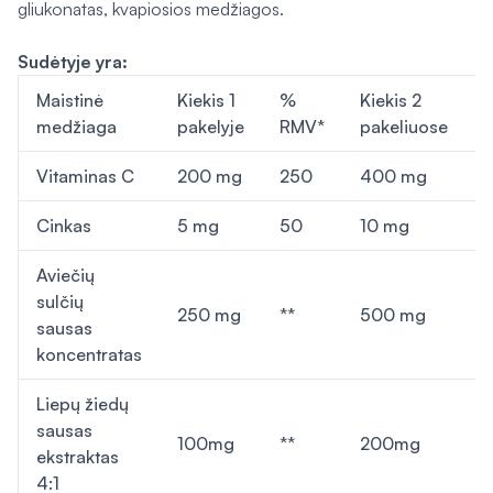
gliukonatas, kvapiosios medžiagos.
Sudėtyje yra:
Maistinė
Kiekis 1
%
Kiekis 2
medžiaga
pakelyje
RMV*
pakeliuose
Vitaminas C
200 mg
250
400 mg
Cinkas
5 mg
50
10 mg
Aviečių
sulčių
250 mg
**
500 mg
*
sausas
koncentratas
Liepų žiedų
sausas
100mg
**
200mg
*
ekstraktas
4:1