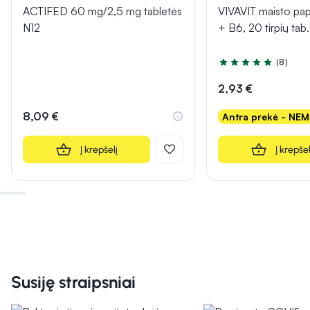
ACTIFED 60 mg/2,5 mg tabletės
VIVAVIT maisto pa
N12
+ B6, 20 tirpių tab.
(8)
Įvertinimas 4.9 iš 5
2,93 €
8,09 €
Antra prekė - NE
Į krepšelį
Į krepšel
Susiję straipsniai