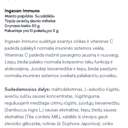
Ingesan Immuno
Maisto papildas. Su saldikliu
Tirpūs aviečių skonio milteliai
Grynasis kiekis 50 g.
Pakuotėje yra 10 pakelių po 5 g.
Ingesan Immuno sudėtyje esantys cinkas ir vitaminas C
padeda palaikyti normalią imuninės sistemos veiklą.
Vitaminas C padeda mažinti pavargimo jausmą ir nuovargį.
Liepų žiedai palaiko normalią kvėpavimo takų funkciją ir
atsikosėjimą. Juodieji šeivamedžiai ir liepų žiedai pasižymi
normalią imuninės sistemos sveikatą palaikančiu poveikiu.
Sudedamosios dalys:
maltodekstrinas, L-askorbo rūgštis,
aviečių sulčių sausas koncentratas, rūgštingumą
reguliuojanti medžiaga citrinų rūgštis, juodųjų šeivamedžių
(Sambucus nigra L.) sausas ekstraktas, liepų žiedų sausas
ekstraktas (Tilia cordata Mill.), saldiklis iš stevijos gauti
steviolio glikozidai, rutinas (iš Sophora Japonica), cinko