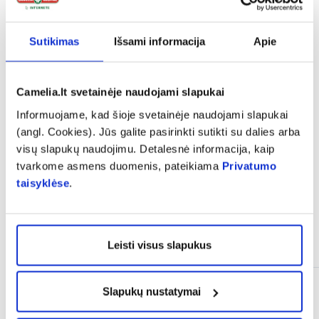
expand_more
Sudedamosios dalys
Sutikimas
Išsami informacija
Apie
expand_more
Vartojimas
Camelia.lt svetainėje naudojami slapukai
Informuojame, kad šioje svetainėje naudojami slapukai
(angl. Cookies). Jūs galite pasirinkti sutikti su dalies arba
expand_more
Atsiliepimai
visų slapukų naudojimu. Detalesnė informacija, kaip
tvarkome asmens duomenis, pateikiama
Privatumo
taisyklėse
.
Panašios prekės
Leisti visus slapukus
Slapukų nustatymai