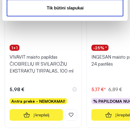
Tik būtini slapukai
1+1
-25% *
VIVAVIT maisto papildas
INGESAN maisto pa
ČIOBRELIŲ IR SVILAROŽIŲ
24 pastilės
EKSTRAKTŲ TIRPALAS, 100 ml
5,98 €
5,17 €*
6,89 €
Antra prekė - NEMOKAMAI!
% PAPILDOMA NU
Į krepšelį
Į krepšel