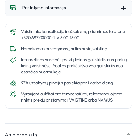
Pristatymo informacija
Vaistininko konsultacija ir užsakymų priėmimas telefonu
+370 697 03000 (I-V 8:00-18:00)
Nemokamas pristatymas į artimiausią vaistinę
Internetinės vaistinės prekių kainos gali skirtis nuo prekių
kainų vaistinėse. Realios prekės išvaizda gali skirtis nuo
esančios nuotraukoje
97% užsakymų pirkėjus pasiekia per 1 darbo dieną!
Vyraujant aukštai oro temperatūrai, rekomenduojame
rinktis prekių pristatymą į VAISTINĘ arba NAMUS
expand_more
Apie produktą