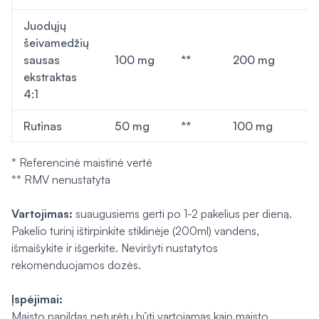
Juodųjų
šeivamedžių
sausas
100 mg
**
200 mg
*
ekstraktas
4:1
Rutinas
50 mg
**
100 mg
*
* Referencinė maistinė vertė
** RMV nenustatyta
Vartojimas:
suaugusiems gerti po 1-2 pakelius per dieną.
Pakelio turinį ištirpinkite stiklinėje (200ml) vandens,
išmaišykite ir išgerkite. Neviršyti nustatytos
rekomenduojamos dozės.
Įspėjimai:
Maisto papildas neturėtų būti vartojamas kaip maisto