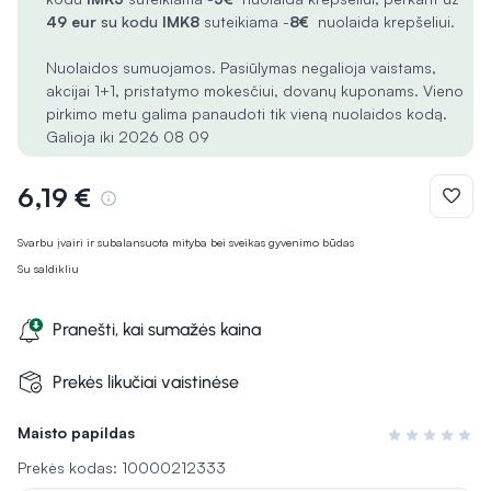
49 eur
su kodu
IMK8
suteikiama -
8€
nuolaida krepšeliui.
Nuolaidos sumuojamos. Pasiūlymas negalioja vaistams,
akcijai 1+1, pristatymo mokesčiui, dovanų kuponams. Vieno
pirkimo metu galima panaudoti tik vieną nuolaidos kodą.
Galioja iki 2026 08 09
6,19 €
Svarbu įvairi ir subalansuota mityba bei sveikas gyvenimo būdas
Su saldikliu
Pranešti, kai sumažės kaina
Prekės likučiai vaistinėse
Maisto papildas
Įvertinimas 0 i
Prekės kodas: 10000212333