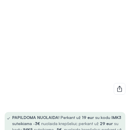
✓
PAPILDOMA NUOLAIDA!
Perkant už
19 eur
su kodu
IMK3
suteikiama -
3€
nuolaida krepšeliui; perkant už
29 eur
su
kodu
IMK5
suteikiama -
5€
nuolaida krepšeliui; perkant už