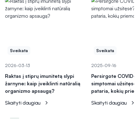
Sveikata
Sveikata
2026-03-13
2025-09-16
Raktas į stiprų imunitetą slypi
Persirgote COVID-19
žarnyne: kaip įveiklinti natūralią
simptomai užsitęsė?
organizmo apsaugą?
pataria, kokių priem
Skaityti daugiau
Skaityti daugiau