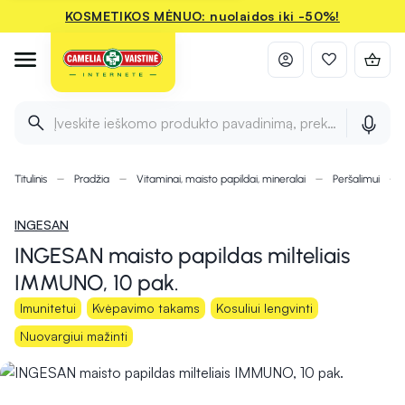
KOSMETIKOS MĖNUO: nuolaidos iki -50%!
Įveskite ieškomo produkto pavadinimą, prekės ženklą ir 
Titulinis
Pradžia
Vitaminai, maisto papildai, mineralai
Peršalimui
INGESAN
INGESAN maisto papildas milteliais
IMMUNO, 10 pak.
Imunitetui
Kvėpavimo takams
Kosuliui lengvinti
Nuovargiui mažinti