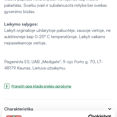
pakaitalas. Svarbu įvairi ir subalanusota mityba bei sveikas
gyvenimo būdas.
Laikymo sąlygos:
Laikyti orginalioje uždarytoje pakuotėje, sausoje vietoje, ne
aukštesnėje kaip 0-25º C temperatūroje. Laikyti vaikams
nepasiekiamoje vietoje.
Pagaminta ES, UAB „Medigate“, 9-ojo Forto g. 70, LT-
48179 Kaunas, Lietuva užsakymu.
Pranešti apie klaidą prekės aprašyme
expand_more
Charakteristika