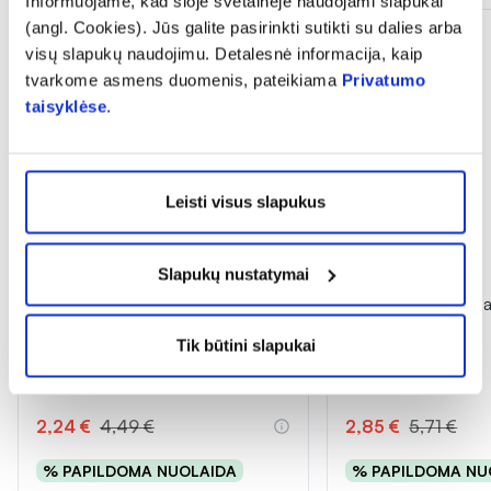
Informuojame, kad šioje svetainėje naudojami slapukai
(angl. Cookies). Jūs galite pasirinkti sutikti su dalies arba
visų slapukų naudojimu. Detalesnė informacija, kaip
tvarkome asmens duomenis, pateikiama
Privatumo
taisyklėse
.
Leisti visus slapukus
-50%
-50%
Slapukų nustatymai
DELIA veido serumas STEMA
DELIA veido kre
CELLS, 10 ml
SYSTEM, 50 ml
Tik būtini slapukai
(1)
(2)
Įvertinimas 5.0 iš 5
Įvertinimas 5.0 iš 5
2,24 €
4,49 €
2,85 €
5,71 €
% PAPILDOMA NUOLAIDA
% PAPILDOMA NU