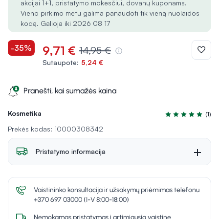
akcijai 1+1, pristatymo mokesčiui, dovanų kuponams.
Vieno pirkimo metu galima panaudoti tik vieną nuolaidos
kodą. Galioja iki 2026 08 17
-35%
9,71 €
14,95 €
Sutaupote:
5,24 €
Pranešti, kai sumažės kaina
Kosmetika
(1)
Įvertinimas 5.0 i
Prekės kodas: 10000308342
Pristatymo informacija
Vaistininko konsultacija ir užsakymų priėmimas telefonu
+370 697 03000 (I-V 8:00-18:00)
Nemokamas pristatymas į artimiausią vaistinę