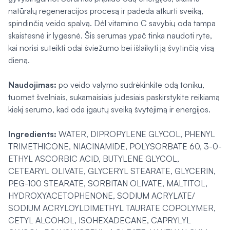
natūralų regeneracijos procesą ir padeda atkurti sveiką,
spindinčią veido spalvą. Dėl vitamino C savybių oda tampa
skaistesnė ir lygesnė. Šis serumas ypač tinka naudoti ryte,
kai norisi suteikti odai šviežumo bei išlaikyti ją švytinčią visą
dieną.
Naudojimas:
po veido valymo sudrėkinkite odą toniku,
tuomet švelniais, sukamaisiais judesiais paskirstykite reikiamą
kiekį serumo, kad oda įgautų sveiką švytėjimą ir energijos.
Ingredients:
WATER, DIPROPYLENE GLYCOL, PHENYL
TRIMETHICONE, NIACINAMIDE, POLYSORBATE 60, 3-0-
ETHYL ASCORBIC ACID, BUTYLENE GLYCOL,
CETEARYL OLIVATE, GLYCERYL STEARATE, GLYCERIN,
PEG-100 STEARATE, SORBITAN OLIVATE, MALTITOL,
HYDROXYACETOPHENONE, SODIUM ACRYLATE/
SODIUM ACRYLOYLDIMETHYL TAURATE COPOLYMER,
CETYL ALCOHOL, ISOHEXADECANE, CAPRYLYL