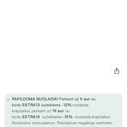
✓
PAPILDOMA NUOLAIDA!
Perkant už
5
eur
su
kodu
EXTRA12
suteikiama -
12%
nuolaida
krepšeliui; perkant už
19 eur
su
kodu
EXTRA15
suteikiama
-15%
nuolaida krepšeliui;
Nuolaidos sumuojamos. Pasiūlymas negalioja vaistams,