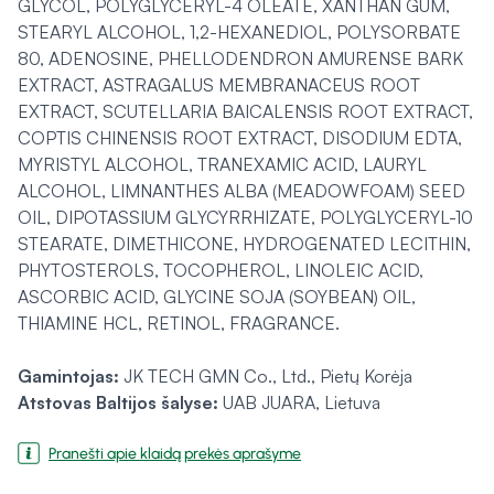
GLYCOL, POLYGLYCERYL-4 OLEATE, XANTHAN GUM,
STEARYL ALCOHOL, 1,2-HEXANEDIOL, POLYSORBATE
80, ADENOSINE, PHELLODENDRON AMURENSE BARK
EXTRACT, ASTRAGALUS MEMBRANACEUS ROOT
EXTRACT, SCUTELLARIA BAICALENSIS ROOT EXTRACT,
COPTIS CHINENSIS ROOT EXTRACT, DISODIUM EDTA,
MYRISTYL ALCOHOL, TRANEXAMIC ACID, LAURYL
ALCOHOL, LIMNANTHES ALBA (MEADOWFOAM) SEED
OIL, DIPOTASSIUM GLYCYRRHIZATE, POLYGLYCERYL-10
STEARATE, DIMETHICONE, HYDROGENATED LECITHIN,
PHYTOSTEROLS, TOCOPHEROL, LINOLEIC ACID,
ASCORBIC ACID, GLYCINE SOJA (SOYBEAN) OIL,
THIAMINE HCL, RETINOL, FRAGRANCE.
Gamintojas:
JK TECH GMN Co., Ltd., Pietų Korėja
Atstovas Baltijos šalyse:
UAB JUARA, Lietuva
Pranešti apie klaidą prekės aprašyme