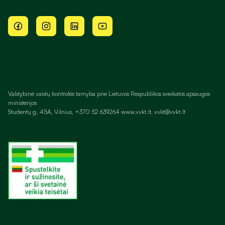
Valstybinė vaistų kontrolės tarnyba prie Lietuvos Respublikos sveikatos apsaugos
ministerijos
Studentų g. 45A, Vilnius, +370 52 639264 www.vvkt.lt, vvkt@vvkt.lt