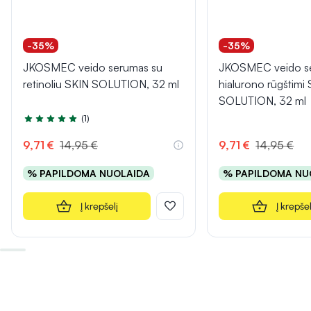
-35%
-35%
JKOSMEC veido serumas su
JKOSMEC veido s
retinoliu SKIN SOLUTION, 32 ml
hialurono rūgštimi
SOLUTION, 32 ml
(1)
Įvertinimas 5.0 iš 5
9,71 €
14,95 €
9,71 €
14,95 €
% PAPILDOMA NUOLAIDA
% PAPILDOMA NU
Į krepšelį
Į krepšel