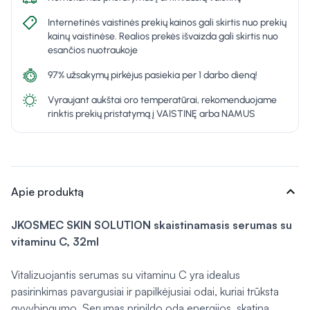
Internetinės vaistinės prekių kainos gali skirtis nuo prekių
kainų vaistinėse. Realios prekės išvaizda gali skirtis nuo
esančios nuotraukoje
97% užsakymų pirkėjus pasiekia per 1 darbo dieną!
Vyraujant aukštai oro temperatūrai, rekomenduojame
rinktis prekių pristatymą į VAISTINĘ arba NAMUS
expand_more
Apie produktą
JKOSMEC SKIN SOLUTION skaistinamasis serumas su
vitaminu C, 32ml
Vitalizuojantis serumas su vitaminu C yra idealus
pasirinkimas pavargusiai ir papilkėjusiai odai, kuriai trūksta
gyvybingumo. Serumas pripildo odą energijos, skatina