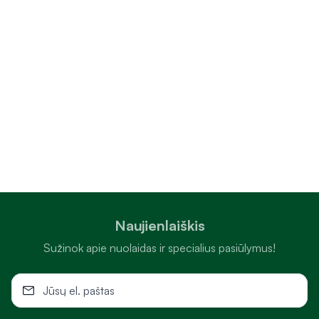
Naujienlaiškis
Sužinok apie nuolaidas ir specialius pasiūlymus!