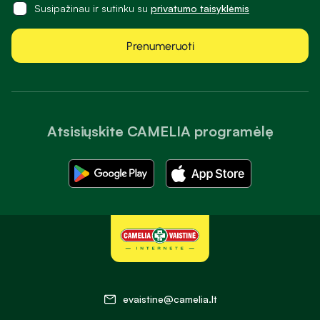
Susipažinau ir sutinku su
privatumo taisyklėmis
Prenumeruoti
Atsisiųskite CAMELIA programėlę
evaistine@camelia.lt