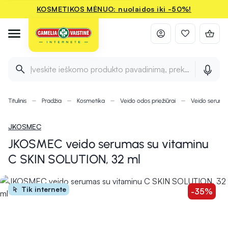
KOSMETIKOS MĖNUO: nuolaidos iki -50%!
Įveskite ieškomo produkto pavadinimą, prekės ženklą ir 
Titulinis
Pradžia
Kosmetika
Veido odos priežiūrai
Veido seruma
JKOSMEC
JKOSMEC veido serumas su vitaminu
C SKIN SOLUTION, 32 ml
Tik internete
-35%