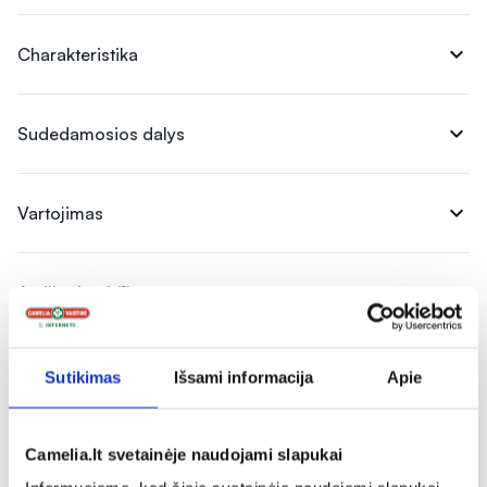
expand_more
Charakteristika
expand_more
Sudedamosios dalys
expand_more
Vartojimas
expand_more
Atsiliepimai (1)
Sutikimas
Išsami informacija
Apie
Camelia.lt svetainėje naudojami slapukai
Panašios prekės