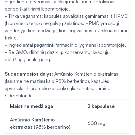
ingredientų grynumas, sunkieji metalai ir mikotoksinai
periodiškai tiriami laboratorijoje.
- Tinka veganams: kapsulės apvalkalas gaminamas iš HPMC
(hipromeliozės), o ne galvijų želatinos. HPMC yra saugi
vandenyje tirpi medžiaga, kuri lengvai tirpsta virškinamajame
trakte.
- Ingredientai pagaminti farmacinio lygmens laboratorijoje.
- Be GMO, dirbtinių dažiklių, konservantų, kvapiųjų
medžiagų ar alergenų.
Sudedamosios dalys:
Amūrinio Kamštenio ekstraktas
(kuriame ne mažiau kaip 98% berberino), kapsulės
apvalkalas hipromeliozė, cinko gliukonatas, tiamino
hidrochloridas.
Maistinė medžiaga
2 kapsulėse
Amūrinio Kamštenio
600 mg
ekstraktas (98% berberino)