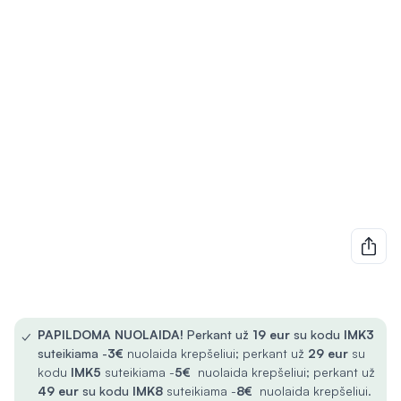
✓
PAPILDOMA NUOLAIDA!
Perkant už
19 eur
su kodu
IMK3
suteikiama -
3€
nuolaida krepšeliui; perkant už
29 eur
su
kodu
IMK5
suteikiama -
5€
nuolaida krepšeliui; perkant už
49 eur
su kodu
IMK8
suteikiama -
8€
nuolaida krepšeliui.