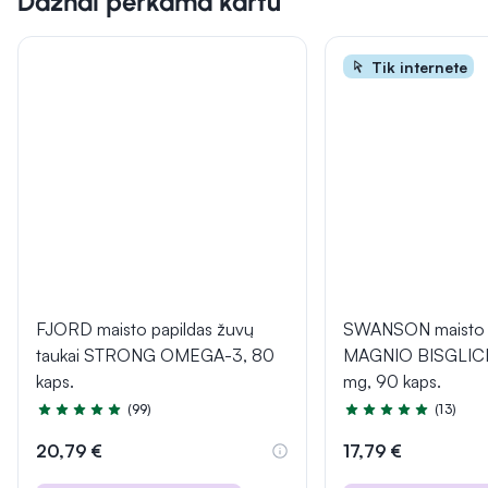
Dažnai perkama kartu
Tik internete
FJORD maisto papildas žuvų
SWANSON maisto p
taukai STRONG OMEGA-3, 80
MAGNIO BISGLIC
kaps.
mg, 90 kaps.
(99)
(13)
Įvertinimas 4.9 iš 5
Įvertinimas 4.8 iš 5
20,79 €
17,79 €