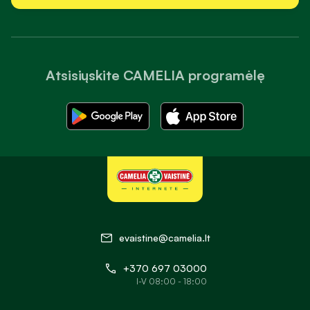
Atsisiųskite CAMELIA programėlę
evaistine@camelia.lt
+370 697 03000
I-V 08:00 - 18:00