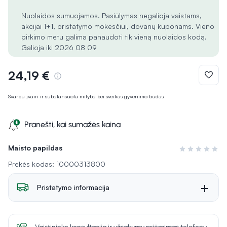
Nuolaidos sumuojamos. Pasiūlymas negalioja vaistams,
akcijai 1+1, pristatymo mokesčiui, dovanų kuponams. Vieno
pirkimo metu galima panaudoti tik vieną nuolaidos kodą.
Galioja iki 2026 08 09
24,19 €
Svarbu įvairi ir subalansuota mityba bei sveikas gyvenimo būdas
Pranešti, kai sumažės kaina
Maisto papildas
Įvertinimas 0 i
Prekės kodas: 10000313800
Pristatymo informacija