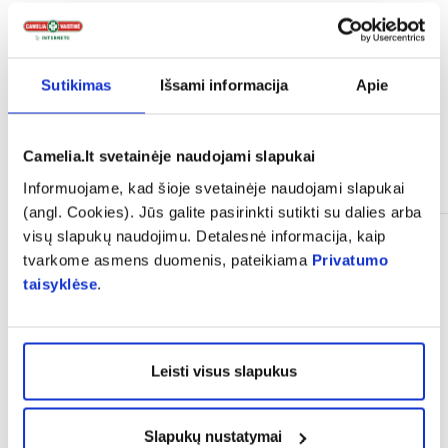
expand_more
Atsiliepimai
Sutikimas
Išsami informacija
Apie
Camelia.lt svetainėje naudojami slapukai
Panašios prekės
Informuojame, kad šioje svetainėje naudojami slapukai
(angl. Cookies). Jūs galite pasirinkti sutikti su dalies arba
visų slapukų naudojimu. Detalesnė informacija, kaip
Tik internete
tvarkome asmens duomenis, pateikiama
Privatumo
taisyklėse
.
Leisti visus slapukus
Slapukų nustatymai