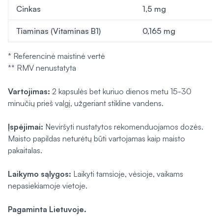
Cinkas
1,5 mg
Tiaminas (Vitaminas B1)
0,165 mg
* Referencinė maistinė vertė
** RMV nenustatyta
Vartojimas:
2 kapsulės bet kuriuo dienos metu 15-30
minučių prieš valgį, užgeriant stikline vandens.
Įspėjimai:
Neviršyti nustatytos rekomenduojamos dozės.
Maisto papildas neturėtų būti vartojamas kaip maisto
pakaitalas.
Laikymo sąlygos:
Laikyti tamsioje, vėsioje, vaikams
nepasiekiamoje vietoje.
Pagaminta Lietuvoje.