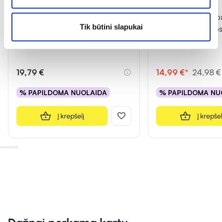
-40% *
RAW POWDERS maisto papildas
VITAMUN maisto pa
Tik būtini slapukai
CHOLINO BITARTRATAS 700
+ CHAGA, 60 kaps
mg, 120 kaps.
19,79 €
14,99 €*
24,98 €
% PAPILDOMA NUOLAIDA
% PAPILDOMA NU
Į krepšelį
Į krepšel