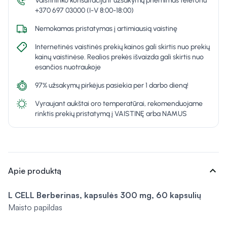
Vaistininko konsultacija ir užsakymų priėmimas telefonu
+370 697 03000 (I-V 8:00-18:00)
Nemokamas pristatymas į artimiausią vaistinę
Internetinės vaistinės prekių kainos gali skirtis nuo prekių
kainų vaistinėse. Realios prekės išvaizda gali skirtis nuo
esančios nuotraukoje
97% užsakymų pirkėjus pasiekia per 1 darbo dieną!
Vyraujant aukštai oro temperatūrai, rekomenduojame
rinktis prekių pristatymą į VAISTINĘ arba NAMUS
expand_more
Apie produktą
L CELL Berberinas, kapsulės 300 mg, 60 kapsulių
Maisto papildas