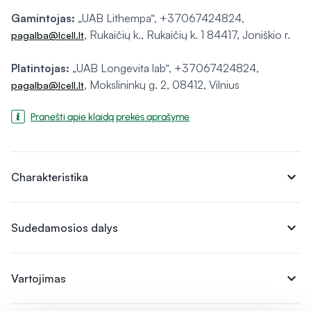
Gamintojas:
„UAB Lithempa“, +37067424824,
, Rukaičių k., Rukaičių k. 1 84417, Joniškio r.
pagalba@lcell.lt
Platintojas:
„UAB Longevita lab“, +37067424824,
, Mokslininkų g. 2, 08412, Vilnius
pagalba@lcell.lt
Pranešti apie klaidą prekės aprašyme
expand_more
Charakteristika
expand_more
Sudedamosios dalys
expand_more
Vartojimas