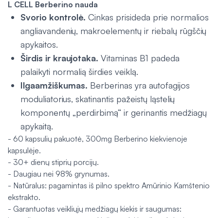
L CELL Berberino nauda
Svorio kontrolė.
Cinkas prisideda prie normalios
angliavandenių, makroelementų ir riebalų rūgščių
apykaitos.
Širdis ir kraujotaka.
Vitaminas B1 padeda
palaikyti normalią širdies veiklą.
Ilgaamžiškumas.
Berberinas yra autofagijos
moduliatorius, skatinantis pažeistų ląstelių
komponentų „perdirbimą“ ir gerinantis medžiagų
apykaitą.
- 60 kapsulių pakuotė, 300mg Berberino kiekvienoje
kapsulėje.
- 30+ dienų stiprių porcijų.
- Daugiau nei 98% grynumas.
- Natūralus: pagamintas iš pilno spektro Amūrinio Kamštenio
ekstrakto.
- Garantuotas veikliųjų medžiagų kiekis ir saugumas: