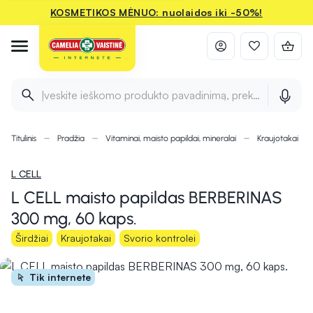
KOSMETIKOS MĖNUO: nuolaidos iki -50%!
Įveskite ieškomo produkto pavadinimą, prekės ženklą ir 
Titulinis
Pradžia
Vitaminai, maisto papildai, mineralai
Kraujotakai
L CELL
L CELL maisto papildas BERBERINAS
300 mg, 60 kaps.
Širdžiai
Kraujotakai
Svorio kontrolei
Tik internete