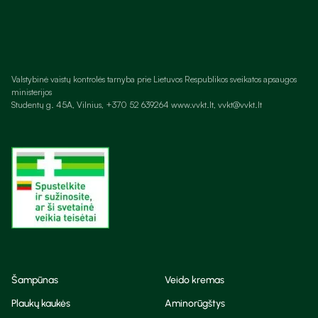
Valstybinė vaistų kontrolės tarnyba prie Lietuvos Respublikos sveikatos apsaugos
ministerijos
Studentų g. 45A, Vilnius, +370 52 639264 www.vvkt.lt, vvkt@vvkt.lt
Šampūnas
Veido kremas
Plaukų kaukės
Aminorūgštys