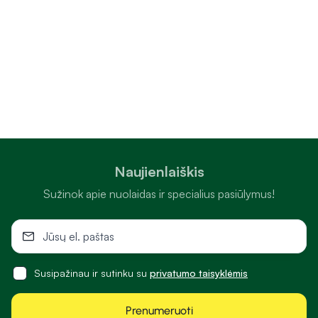
Naujienlaiškis
Sužinok apie nuolaidas ir specialius pasiūlymus!
Susipažinau ir sutinku su
privatumo taisyklėmis
Prenumeruoti