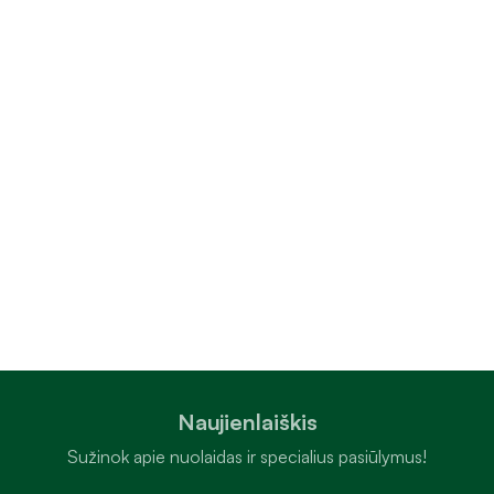
Naujienlaiškis
Sužinok apie nuolaidas ir specialius pasiūlymus!