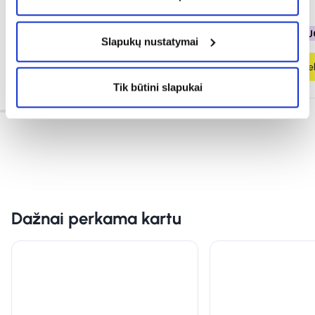
1,29 €
0,12 €
0,20 €
% PAPILDOMA NUOLAIDA
% PAPILDOMA NU
Slapukų nustatymai
Į krepšelį
Į krepšel
Tik būtini slapukai
Dažnai perkama kartu