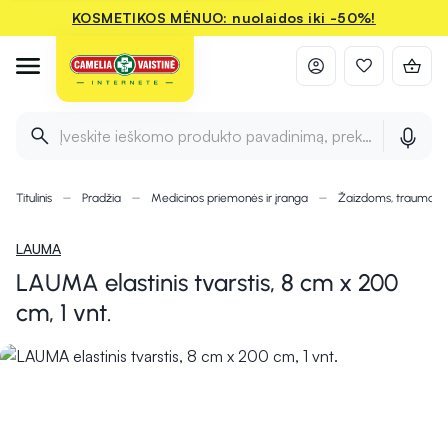
KOSMETIKOS MĖNUO: nuolaidos iki -50%!
Įveskite ieškomo produkto pavadinimą, prekės ženklą ir 
Titulinis
Pradžia
Medicinos priemonės ir įranga
Žaizdoms, traumom
LAUMA
LAUMA elastinis tvarstis, 8 cm x 200
cm, 1 vnt.