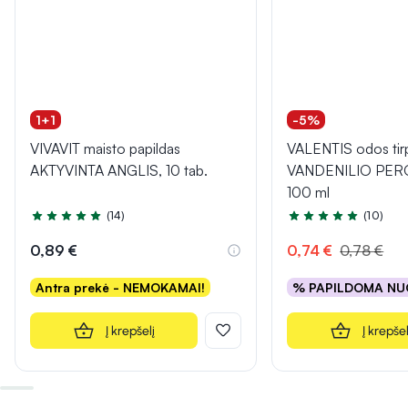
1+1
-5%
VIVAVIT maisto papildas
VALENTIS odos tir
AKTYVINTA ANGLIS, 10 tab.
VANDENILIO PER
100 ml
(14)
(10)
Įvertinimas 5.0 iš 5
Įvertinimas 4.7 iš 5
0,89 €
0,74 €
0,78 €
Antra prekė - NEMOKAMAI!
% PAPILDOMA NU
Į krepšelį
Į krepšel