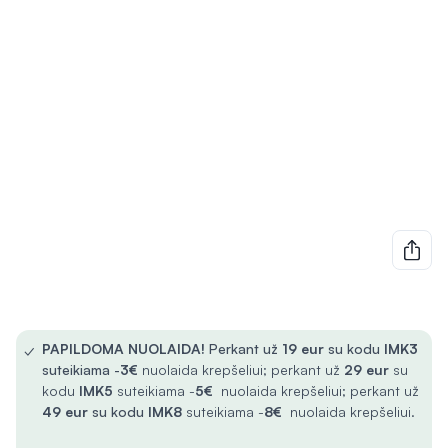
✓
PAPILDOMA NUOLAIDA!
Perkant už
19 eur
su kodu
IMK3
suteikiama -
3€
nuolaida krepšeliui; perkant už
29 eur
su
kodu
IMK5
suteikiama -
5€
nuolaida krepšeliui; perkant už
49 eur
su kodu
IMK8
suteikiama -
8€
nuolaida krepšeliui.