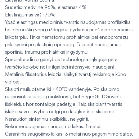
Sudėtis: medvilnė 96%, elastanas 4%
Elastingumas virš 170%
Ypač elastingas medicininis tvarstis naudojamas profilaktikai
bei chroniškų venų uždegimų gydymui prieš ir pooperaciniu
laikotarpiu. Tinka hematomų profilaktikai bei endoprotezų
prilaikymui po plastinių operacijų. Taip pat naudojamas
sportinių traumų profilaktikai ir gydymui.
Speciali audinio gamybos technologija sąlygoja gerą
tvarsčio kokybę net ir ilgai bei intensyviai naudojant.
Metalinis fiksatorius leidžia išlaikyti tvarstį reikiamoje kūno
vietoje.
Skalbti muiluotame iki +40°C vandenyje. Po skalbimo
nusausinti susukus į rankšluostį, bet negręžti. Džiovinti
išskleidus horizontalioje padėtyje. Taip skalbiant tvarstis
išlaiko savo savybes netgi po daugkartinio skalbimo.
Nenaudoti sintetinių skalbiklių, nelyginti.
Rekomenduojamas naudojimo laikas: 1 metai.
Garantinis saugojimo laikas: 3 metai nuo pagaminimo datos.