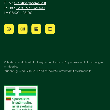
El. p.:
evaistine@camelia.lt
Tel. nr.:
+370 697 03000
I-V 08:00 - 18:00
Valstybinė vaistų kontrolės tarnyba prie Lietuvos Respublikos sveikatos apsaugos
ministerijos
Studentų g. 45A, Vilnius, +370 52 639264 www.vvkt.lt, vvkt@vvkt.lt