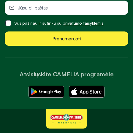
Susipažinau ir sutinku su
privatumo taisyklėmis
Prenumeruoti
Atsisiųskite CAMELIA programėlę