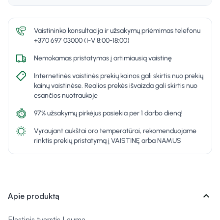
Vaistininko konsultacija ir užsakymų priėmimas telefonu
+370 697 03000 (I-V 8:00-18:00)
Nemokamas pristatymas į artimiausią vaistinę
Internetinės vaistinės prekių kainos gali skirtis nuo prekių
kainų vaistinėse. Realios prekės išvaizda gali skirtis nuo
esančios nuotraukoje
97% užsakymų pirkėjus pasiekia per 1 darbo dieną!
Vyraujant aukštai oro temperatūrai, rekomenduojame
rinktis prekių pristatymą į VAISTINĘ arba NAMUS
expand_more
Apie produktą
Elastinis tvarstis Lauma