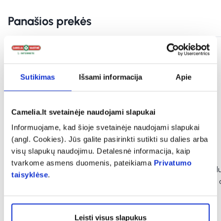
Panašios prekės
Sutikimas
Išsami informacija
Apie
Camelia.lt svetainėje naudojami slapukai
Informuojame, kad šioje svetainėje naudojami slapukai
(angl. Cookies). Jūs galite pasirinkti sutikti su dalies arba
visų slapukų naudojimu. Detalesnė informacija, kaip
-40%
tvarkome asmens duomenis, pateikiama
Privatumo
INGENCARE elastinis
INGENCARE sterilus
taisyklėse
.
palaikomasis tvarstis, 4 m x 10
pleistras, 6 cm x 8 
cm, 1 vnt.
(2)
Įvertinimas 5.0 iš 5
Leisti visus slapukus