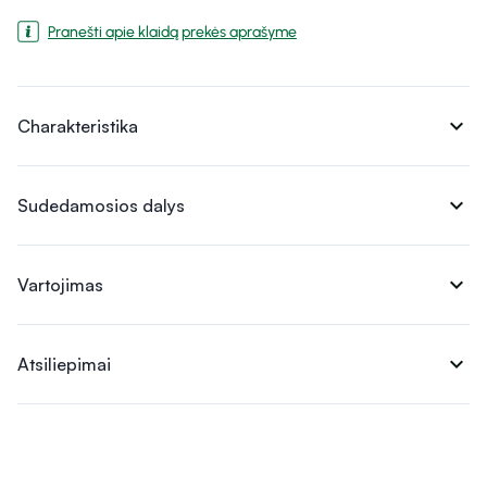
Pranešti apie klaidą prekės aprašyme
expand_more
Charakteristika
expand_more
Sudedamosios dalys
expand_more
Vartojimas
expand_more
Atsiliepimai