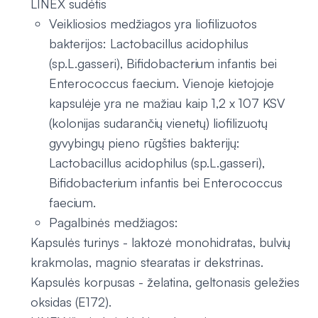
LINEX sudėtis
Veikliosios medžiagos yra liofilizuotos
bakterijos: Lactobacillus acidophilus
(sp.L.gasseri), Bifidobacterium infantis bei
Enterococcus faecium. Vienoje kietojoje
kapsulėje yra ne mažiau kaip 1,2 x 107 KSV
(kolonijas sudarančių vienetų) liofilizuotų
gyvybingų pieno rūgšties bakterijų:
Lactobacillus acidophilus (sp.L.gasseri),
Bifidobacterium infantis bei Enterococcus
faecium.
Pagalbinės medžiagos:
Kapsulės turinys - laktozė monohidratas, bulvių
krakmolas, magnio stearatas ir dekstrinas.
Kapsulės korpusas - želatina, geltonasis geležies
oksidas (E172).