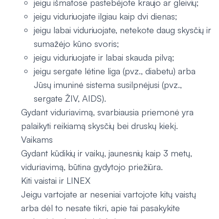
jeigu išmatose pastebėjote kraujo ar gleivių;
jeigu viduriuojate ilgiau kaip dvi dienas;
jeigu labai viduriuojate, netekote daug skysčių ir
sumažėjo kūno svoris;
jeigu viduriuojate ir labai skauda pilvą;
jeigu sergate lėtine liga (pvz., diabetu) arba
Jūsų imuninė sistema susilpnėjusi (pvz.,
sergate ŽIV, AIDS).
Gydant viduriavimą, svarbiausia priemonė yra
palaikyti reikiamą skysčių bei druskų kiekį.
Vaikams
Gydant kūdikių ir vaikų, jaunesnių kaip 3 metų,
viduriavimą, būtina gydytojo priežiūra.
Kiti vaistai ir LINEX
Jeigu vartojate ar neseniai vartojote kitų vaistų
arba dėl to nesate tikri, apie tai pasakykite