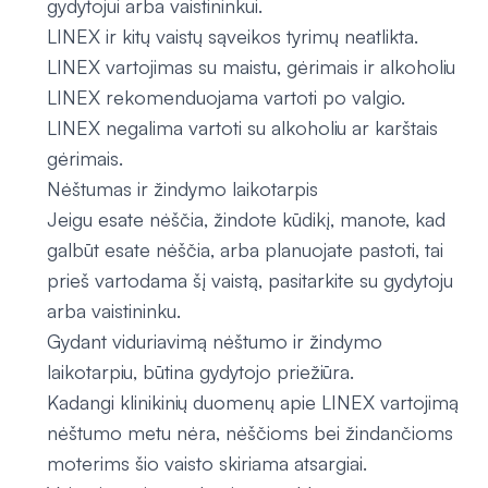
gydytojui arba vaistininkui.
LINEX ir kitų vaistų sąveikos tyrimų neatlikta.
LINEX vartojimas su maistu, gėrimais ir alkoholiu
LINEX rekomenduojama vartoti po valgio.
LINEX negalima vartoti su alkoholiu ar karštais
gėrimais.
Nėštumas ir žindymo laikotarpis
Jeigu esate nėščia, žindote kūdikį, manote, kad
galbūt esate nėščia, arba planuojate pastoti, tai
prieš vartodama šį vaistą, pasitarkite su gydytoju
arba vaistininku.
Gydant viduriavimą nėštumo ir žindymo
laikotarpiu, būtina gydytojo priežiūra.
Kadangi klinikinių duomenų apie LINEX vartojimą
nėštumo metu nėra, nėščioms bei žindančioms
moterims šio vaisto skiriama atsargiai.