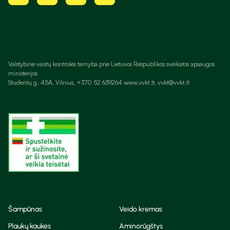
Valstybinė vaistų kontrolės tarnyba prie Lietuvos Respublikos sveikatos apsaugos
ministerijos
Studentų g. 45A, Vilnius, +370 52 639264 www.vvkt.lt, vvkt@vvkt.lt
Šampūnas
Veido kremas
Plaukų kaukės
Aminorūgštys