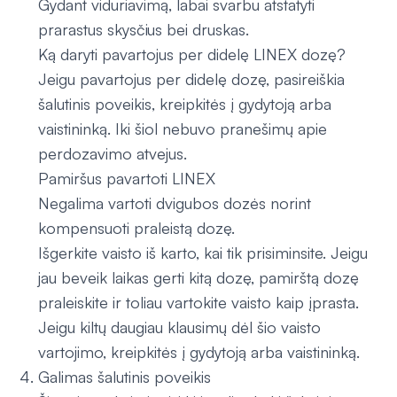
Gydant viduriavimą, labai svarbu atstatyti
prarastus skysčius bei druskas.
Ką daryti pavartojus per didelę LINEX dozę?
Jeigu pavartojus per didelę dozę, pasireiškia
šalutinis poveikis, kreipkitės į gydytoją arba
vaistininką. Iki šiol nebuvo pranešimų apie
perdozavimo atvejus.
Pamiršus pavartoti LINEX
Negalima vartoti dvigubos dozės norint
kompensuoti praleistą dozę.
Išgerkite vaisto iš karto, kai tik prisiminsite. Jeigu
jau beveik laikas gerti kitą dozę, pamirštą dozę
praleiskite ir toliau vartokite vaisto kaip įprasta.
Jeigu kiltų daugiau klausimų dėl šio vaisto
vartojimo, kreipkitės į gydytoją arba vaistininką.
Galimas šalutinis poveikis