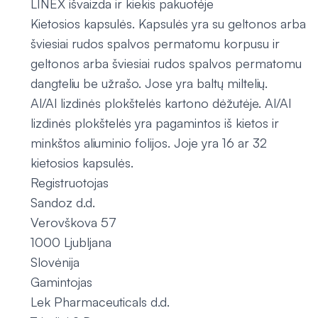
LINEX išvaizda ir kiekis pakuotėje
Kietosios kapsulės. Kapsulės yra su geltonos arba
šviesiai rudos spalvos permatomu korpusu ir
geltonos arba šviesiai rudos spalvos permatomu
dangteliu be užrašo. Jose yra baltų miltelių.
Al/Al lizdinės plokštelės kartono dėžutėje. Al/Al
lizdinės plokštelės yra pagamintos iš kietos ir
minkštos aliuminio folijos. Joje yra 16 ar 32
kietosios kapsulės.
Registruotojas
Sandoz d.d.
Verovškova 57
1000 Ljubljana
Slovėnija
Gamintojas
Lek Pharmaceuticals d.d.