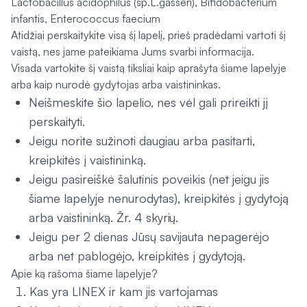
Lactobacillus acidophilus (sp.L.gasseri), Bifidobacterium
infantis, Enterococcus faecium
Atidžiai perskaitykite visą šį lapelį, prieš pradėdami vartoti šį
vaistą, nes jame pateikiama Jums svarbi informacija.
Visada vartokite šį vaistą tiksliai kaip aprašyta šiame lapelyje
arba kaip nurodė gydytojas arba vaistininkas.
Neišmeskite šio lapelio, nes vėl gali prireikti jį
perskaityti.
Jeigu norite sužinoti daugiau arba pasitarti,
kreipkitės į vaistininką.
Jeigu pasireiškė šalutinis poveikis (net jeigu jis
šiame lapelyje nenurodytas), kreipkitės į gydytoją
arba vaistininką. Žr. 4 skyrių.
Jeigu per 2 dienas Jūsų savijauta nepagerėjo
arba net pablogėjo, kreipkitės į gydytoją.
Apie ką rašoma šiame lapelyje?
Kas yra LINEX ir kam jis vartojamas