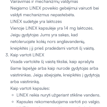
Vairavimas ir mechanizmų valdymas
Neigiamo LINEX poveikio gebėjimui vairuoti bei
valdyti mechanizmus nepastebėta.
LINEX sudėtyje yra laktozės
Vienoje LINEX kapsulėje yra 14 mg laktozės.
Jeigu gydytojas Jums yra sakęs, kad
netoleruojate kokių nors angliavandenių,
kreipkitės į jį prieš pradėdami vartoti šį vaistą.
Kaip vartoti LINEX
Visada vartokite šį vaistą tiksliai, kaip aprašyta
šiame lapelyje arba kaip nurodė gydytojas arba
vaistininkas. Jeigu abejojate, kreipkitės į gydytoją
arba vaistininką.
Kaip vartoti kapsules:
LINEX reikia nuryti užgeriant stikline vandens.
Kapsules rekomenduojama vartoti po valgio.