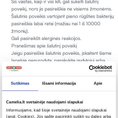
Šis vaistas, kaip ir visi kiti, gali sukelti šalutinį
poveikį, nors jis pasireiškia ne visiems žmonėms.
Šalutinis poveikis vartojant pieno rūgšties bakterijų
pasireiškia labai retai (mažiau nei 1 iš 10000
žmonių).
Gali pasireikšti alerginės reakcijos.
Pranešimas apie šalutinį poveikį
Jeigu pasireiškė šalutinis poveikis, įskaitant šiame
lapelyje nenurodytą, pasakykite gydytojui arba
vaistininkui. Pranešimą apie šalutinį poveikį galite
užpildyti ir pateikti Valstybinės vaistų kontrolės
tarnybos prie Lietuvos Respublikos sveikatos
Sutikimas
Išsami informacija
Apie
apsaugos ministerijos tinklalapyje
https://vvkt.lrv.lt/lt/ nurodytais būdais arba
Camelia.lt svetainėje naudojami slapukai
paskambinti nemokamu telefonu +370 800 73
Informuojame, kad šioje svetainėje naudojami slapukai
568. Pranešdami apie šalutinį poveikį galite
(angl. Cookies). Jūs galite pasirinkti sutikti su dalies arba