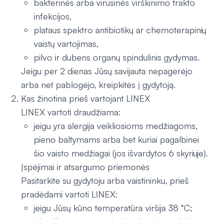
bakterinės arba virusinės virškinimo trakto
infekcijos,
plataus spektro antibiotikų ar chemoterapinių
vaistų vartojimas,
pilvo ir dubens organų spindulinis gydymas.
Jeigu per 2 dienas Jūsų savijauta nepagerėjo
arba net pablogėjo, kreipkitės į gydytoją.
Kas žinotina prieš vartojant LINEX
LINEX vartoti draudžiama:
jeigu yra alergija veikliosioms medžiagoms,
pieno baltymams arba bet kuriai pagalbinei
šio vaisto medžiagai (jos išvardytos 6 skyriuje).
Įspėjimai ir atsargumo priemonės
Pasitarkite su gydytoju arba vaistininku, prieš
pradėdami vartoti LINEX:
jeigu Jūsų kūno temperatūra viršija 38 °C;