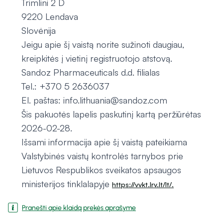
Trimlini 2 D
9220 Lendava
Slovėnija
Jeigu apie šį vaistą norite sužinoti daugiau,
kreipkitės į vietinį registruotojo atstovą.
Sandoz Pharmaceuticals d.d. filialas
Tel.: +370 5 2636037
El. paštas: info.lithuania@sandoz.com
Šis pakuotės lapelis paskutinį kartą peržiūrėtas
2026-02-28.
Išsami informacija apie šį vaistą pateikiama
Valstybinės vaistų kontrolės tarnybos prie
Lietuvos Respublikos sveikatos apsaugos
ministerijos tinklalapyje
https://vvkt.lrv.lt/lt/.
Pranešti apie klaidą prekės aprašyme