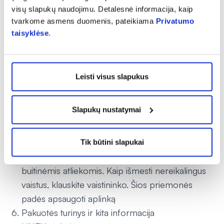
mums padėti gauti daugiau informacijos apie šio
visų slapukų naudojimu. Detalesnė informacija, kaip
vaisto saugumą.
tvarkome asmens duomenis, pateikiama
Privatumo
Kaip laikyti LINEX
taisyklėse
.
Šį vaistą laikykite vaikams nepastebimoje ir
nepasiekiamoje vietoje.
Ant dėžutės po „EXP“ ir lizdinės plokštelės
Leisti visus slapukus
nurodytam tinkamumo laikui pasibaigus, šio vaisto
vartoti negalima. Vaistas tinkamas vartoti iki
Slapukų nustatymai
paskutinės nurodyto mėnesio dienos.
Laikyti ne aukštesnėje kaip 25 C temperatūroje.
Laikyti gamintojo pakuotėje.
Tik būtini slapukai
Vaistų negalima išmesti į kanalizaciją arba su
buitinėmis atliekomis. Kaip išmesti nereikalingus
vaistus, klauskite vaistininko. Šios priemonės
padės apsaugoti aplinką
Pakuotės turinys ir kita informacija