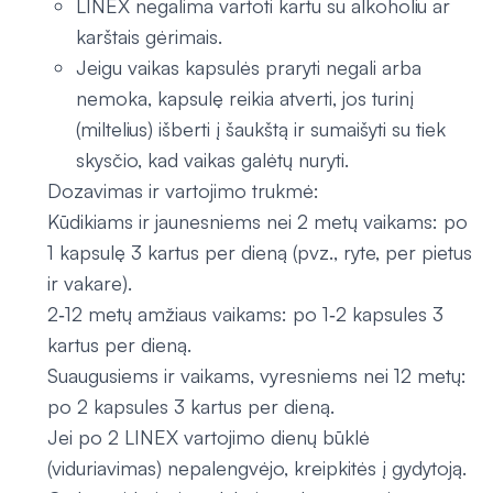
LINEX negalima vartoti kartu su alkoholiu ar
karštais gėrimais.
Jeigu vaikas kapsulės praryti negali arba
nemoka, kapsulę reikia atverti, jos turinį
(miltelius) išberti į šaukštą ir sumaišyti su tiek
skysčio, kad vaikas galėtų nuryti.
Dozavimas ir vartojimo trukmė:
Kūdikiams ir jaunesniems nei 2 metų vaikams: po
1 kapsulę 3 kartus per dieną (pvz., ryte, per pietus
ir vakare).
2‑12 metų amžiaus vaikams: po 1‑2 kapsules 3
kartus per dieną.
Suaugusiems ir vaikams, vyresniems nei 12 metų:
po 2 kapsules 3 kartus per dieną.
Jei po 2 LINEX vartojimo dienų būklė
(viduriavimas) nepalengvėjo, kreipkitės į gydytoją.