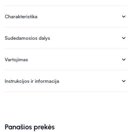
expand_more
Charakteristika
expand_more
Sudedamosios dalys
expand_more
Vartojimas
expand_more
Instrukcijos ir informacija
Panašios prekės