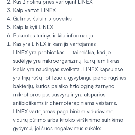
Kas žinotina prieš vartojant LINEX
Kaip vartoti LINEX
Galimas šalutinis poveikis
Kaip laikyti LINEX
Pakuotės turinys ir kita informacija
Kas yra LINEX ir kam jis vartojamas
LINEX yra probiotikas – tai reiškia, kad jo
sudėtyje yra mikroorganizmų, kurių tam tikras
kiekis yra naudingas sveikatai. LINEX kapsulėse
yra trijų rūšių liofilizuotų gyvybingų pieno rūgšties
bakterijų, kurios palaiko fiziologinę žarnyno
mikrofloros pusiausvyrą ir yra atsparios
antibiotikams ir chemoterapiniams vaistams.
LINEX vartojamas pagalbiniam viduriavimo,
vidurių pūtimo arba kitokio virškinimo sutrikimo
gydymui, jei šiuos negalavimus sukėlė: