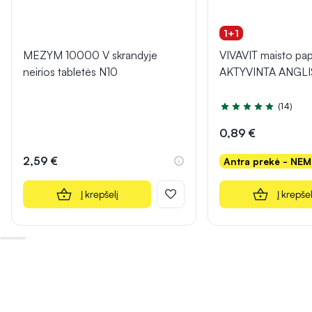
1+1
MEZYM 10000 V skrandyje
VIVAVIT maisto pap
neirios tabletės N10
AKTYVINTA ANGLIS,
(14)
Įvertinimas 5.0 iš 5
0,89 €
2,59 €
Antra prekė - NE
Į krepšelį
Į krepšel