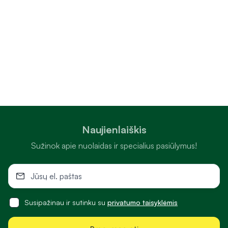
Naujienlaiškis
Sužinok apie nuolaidas ir specialius pasiūlymus!
Susipažinau ir sutinku su
privatumo taisyklėmis