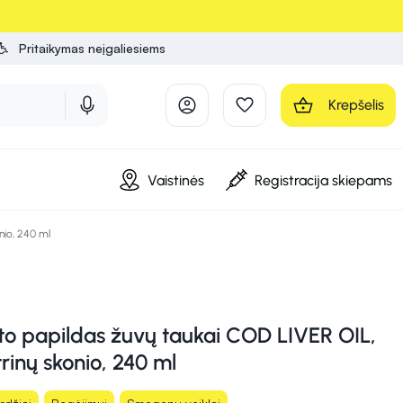
Pritaikymas neįgaliesiems
Krepšelis
Vaistinės
Registracija skiepams
nio, 240 ml
to papildas žuvų taukai COD LIVER OIL,
trinų skonio, 240 ml