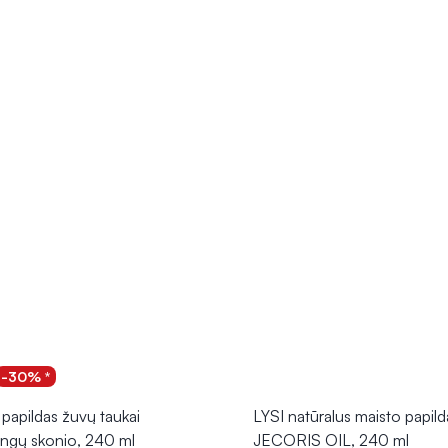
-30% *
 papildas žuvų taukai
LYSI natūralus maisto papild
ngų skonio, 240 ml
JECORIS OIL, 240 ml