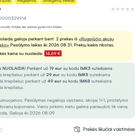
rdžiai
Regėjimui
Smegenų veiklai
s
Įvertinimas 0
 10000329914
lansuota mityba bei sveikas gyvenimo būdas
olaida galioja perkant bent 2 prekes iš
<Rugpjūčio akcijų
ašo>
Pasiūlymo laikas iki 2026 08 31. Prekių kiekis ribotas.
kės kaina su nuolaida:
14,69 €
 NUOLAIDA!
Perkant už
19 eur
su kodu
IMK3
suteikiama
 krepšeliui; perkant už
29 eur
su kodu
IMK5
suteikiama
a krepšeliui; perkant už
49 eur
su kodu
IMK8
suteikiama
a krepšeliui.
umuojamos. Pasiūlymas negalioja vaistams, akcijai 1+1, pristatymo
dovanų kuponams. Vieno pirkimo metu galima panaudoti tik vieną
odą. Galioja iki 2026 08 09
Prekės likučiai vaistinėse