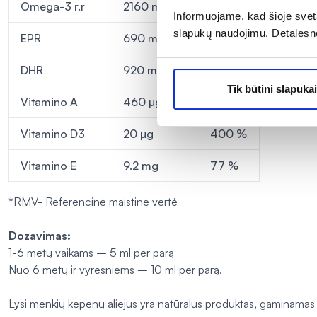
Omega-3 r.r
2160 mg
Informuojame, kad šioje sveta
slapukų naudojimu. Detalesn
EPR
690 mg
DHR
920 mg
Tik būtini slapukai
Vitamino A
460 µg
58 %
Vitamino D3
20 µg
400 %
Vitamino E
9.2 mg
77 %
*RMV- Referencinė maistinė vertė
Dozavimas:
1-6 metų vaikams – 5 ml per parą
Nuo 6 metų ir vyresniems – 10 ml per parą.
Lysi menkių kepenų aliejus yra natūralus produktas, gaminamas 