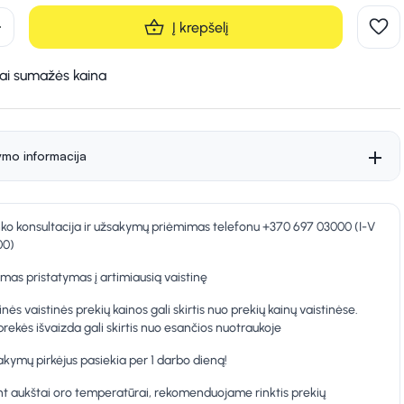
d
Į krepšelį
kai sumažės kaina
ymo informacija
nko konsultacija ir užsakymų priėmimas telefonu +370 697 03000 (I-V
00)
as pristatymas į artimiausią vaistinę
inės vaistinės prekių kainos gali skirtis nuo prekių kainų vaistinėse.
prekės išvaizda gali skirtis nuo esančios nuotraukoje
kymų pirkėjus pasiekia per 1 darbo dieną!
t aukštai oro temperatūrai, rekomenduojame rinktis prekių