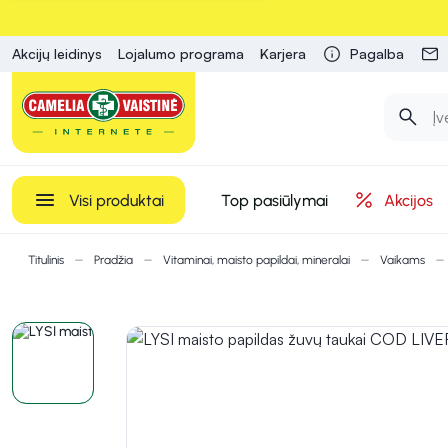
Akcijų leidinys
Lojalumo programa
Karjera
Pagalba
Visi produktai
Top pasiūlymai
Akcijos
Titulinis
Pradžia
Vitaminai, maisto papildai, mineralai
Vaikams