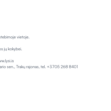
stebimoje vietoje.
os jų kokybei.
w.lysi.is
vario sen., Trakų rajonas, tel. +3705 268 8401