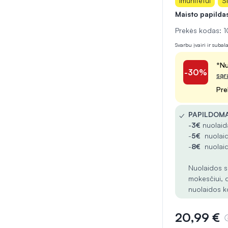
Imunitetui
Ši
Maisto papilda
Prekės kodas:
Svarbu įvairi ir suba
*Nu
-30%
sąr
Pre
✓
PAPILDOMA
-
3€
nuolaida
-
5€
nuolaid
-
8€
nuolaid
Nuolaidos s
mokesčiui, 
nuolaidos k
20,99 €