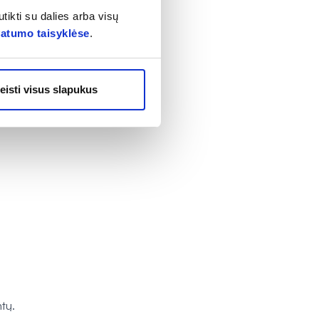
tikti su dalies arba visų
vatumo taisyklėse
.
eisti visus slapukus
ntų.