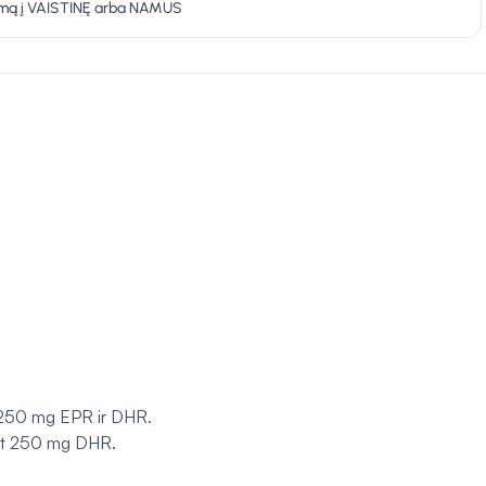
ymą į VAISTINĘ arba NAMUS
nt 250 mg EPR ir DHR.
jant 250 mg DHR.