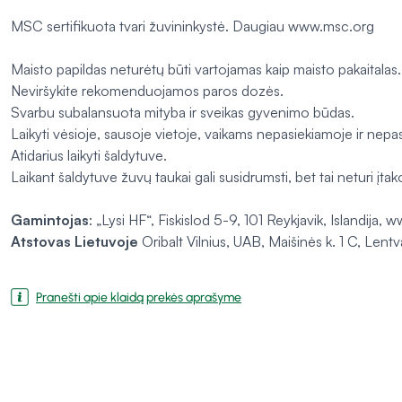
MSC sertifikuota tvari žuvininkystė. Daugiau www.msc.org
Maisto papildas neturėtų būti vartojamas kaip maisto pakaitalas.
Neviršykite rekomenduojamos paros dozės.
Svarbu subalansuota mityba ir sveikas gyvenimo būdas.
Laikyti vėsioje, sausoje vietoje, vaikams nepasiekiamoje ir nepa
Atidarius laikyti šaldytuve.
Laikant šaldytuve žuvų taukai gali susidrumsti, bet tai neturi įtak
Gamintojas
: „Lysi HF“, Fiskislod 5-9, 101 Reykjavik, Islandija, ww
Atstovas Lietuvoje
Oribalt Vilnius, UAB, Maišinės k. 1 C, Lent
Pranešti apie klaidą prekės aprašyme