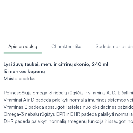
Apie produktą
Charakteristika
Sudedamosios da
Lysi žuvų taukai, mėtų ir citrinų skonio, 240 ml
Iš menkės kepenų
Maisto papildas
Polinesočiųjų omega-3 riebalų rūgščių ir vitaminų A, D, E šaltini
Vitaminai A ir D padeda palaikyti normalią imuninės sistemos vei
Vitaminas E padeda apsaugoti ląsteles nuo oksidacinės pažaido
Omega-3 riebalų rūgštys EPR ir DHR padeda palaikyti normalią š
DHR padeda palaikyti normalią smegenų funkciją ir išsaugoti no