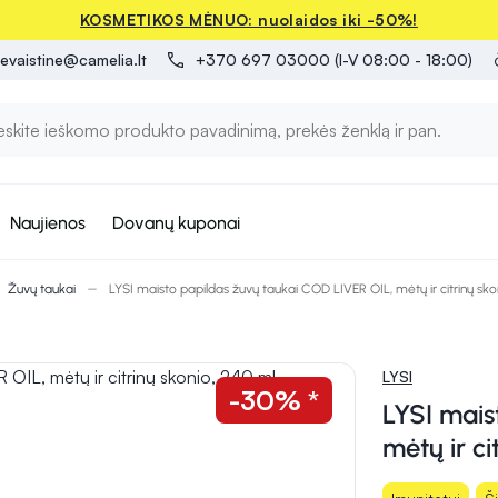
KOSMETIKOS MĖNUO: nuolaidos iki -50%!
evaistine@camelia.lt
+370 697 03000 (I-V 08:00 - 18:00)
Naujienos
Dovanų kuponai
Žuvų taukai
LYSI maisto papildas žuvų taukai COD LIVER OIL, mėtų ir citrinų sko
LYSI
-30% *
LYSI mais
mėtų ir ci