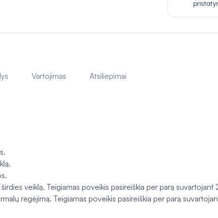
pristat
lys
Vartojimas
Atsiliepimai
s.
klą.
s.
irdies veiklą. Teigiamas poveikis pasireiškia per parą suvartoja
rmalų regėjimą. Teigiamas poveikis pasireiškia per parą suvarto