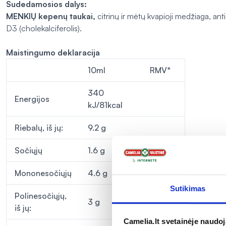
Sudedamosios dalys:
MENKIŲ kepenų
taukai,
citrinų ir mėtų kvapioji medžiaga, ant
D3 (cholekalciferolis).
Maistingumo deklaracija
10ml
RMV*
340
Energijos
kJ/81kcal
Riebalų, iš jų:
9.2 g
Sočiųjų
1.6 g
Mononesočiųjų
4.6 g
Sutikimas
Polinesočiųjų,
3 g
iš jų:
Camelia.lt svetainėje naudo