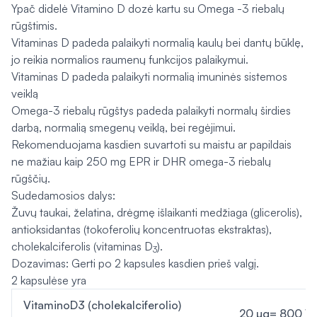
Ypač didelė Vitamino D dozė kartu su Omega -3 riebalų
rūgštimis.
Vitaminas D padeda palaikyti normalią kaulų bei dantų būklę,
jo reikia normalios raumenų funkcijos palaikymui.
Vitaminas D padeda palaikyti normalią imuninės sistemos
veiklą
Omega-3 riebalų rūgštys padeda palaikyti normalų širdies
darbą, normalią smegenų veiklą, bei regėjimui.
Rekomenduojama kasdien suvartoti su maistu ar papildais
ne mažiau kaip 250 mg EPR ir DHR omega-3 riebalų
rūgščių.
Sudedamosios dalys:
Žuvų taukai, želatina, drėgmę išlaikanti medžiaga (glicerolis),
antioksidantas (tokoferolių koncentruotas ekstraktas),
cholekalciferolis (vitaminas D
).
3
Dozavimas: Gerti po 2 kapsules kasdien prieš valgį.
2 kapsulėse yra
VitaminoD3 (cholekalciferolio)
20 µg= 800 