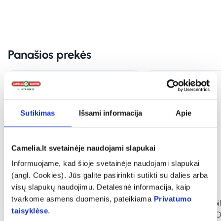
Panašios prekės
Mėnesio PASIŪLYMAS
Sutikimas
Išsami informacija
Apie
Camelia.lt svetainėje naudojami slapukai
Informuojame, kad šioje svetainėje naudojami slapukai
(angl. Cookies). Jūs galite pasirinkti sutikti su dalies arba
visų slapukų naudojimu. Detalesnė informacija, kaip
-50%
-15% *
tvarkome asmens duomenis, pateikiama
Privatumo
OMEX maisto papildas
OMEX maisto papil
taisyklėse
.
koncentruoti žuvų taukai
taukai PREMIUM 