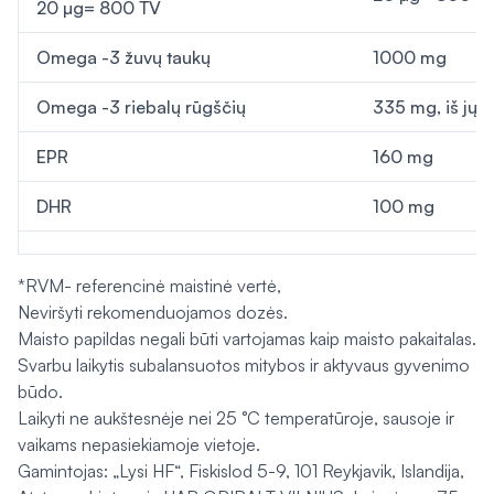
20 µg= 800 TV
Omega -3 žuvų taukų
1000 mg
Omega -3 riebalų rūgščių
335 mg, iš jų
EPR
160 mg
DHR
100 mg
*RVM- referencinė maistinė vertė,
Neviršyti rekomenduojamos dozės.
Maisto papildas negali būti vartojamas kaip maisto pakaitalas.
Svarbu laikytis subalansuotos mitybos ir aktyvaus gyvenimo
būdo.
Laikyti ne aukštesnėje nei 25 °C temperatūroje, sausoje ir
vaikams nepasiekiamoje vietoje.
Gamintojas: „Lysi HF“, Fiskislod 5-9, 101 Reykjavik, Islandija,