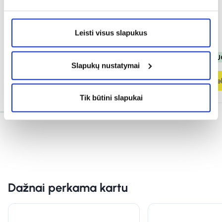
PREMIUM OMEGA 3 + D3
...
200 ml
(1)
(4)
Įvertinimas 5.0 iš 5
Įvertinimas 5.0 iš 5
Leisti visus slapukus
11,44 €
22,89 €
16,13 €*
18,98 €
% PAPILDOMA NUOLAIDA
% PAPILDOMA NU
Slapukų nustatymai
Į krepšelį
Į krepšel
Tik būtini slapukai
Dažnai perkama kartu