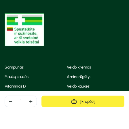
Šampūnas
Veido kremas
Plaukų kaukės
Aminorūgštys
Vitaminas D
Veido kaukės
Korėjietiška kosmetika
Eteriniai aliejai
remove
add
Į krepšelį
Dezodorantas
BB ir CC kremas
Visos teisės saugomos