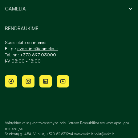
CAMELIA
BENDRAUKIME
Susisiekite su mumis:
El. p.:
evaistine@camelia.lt
Tel. nr.:
+370 697 03000
I-V 08:00 - 18:00
Valstybinė vaistų kontrolės tarnyba prie Lietuvos Respublikos sveikatos apsaugos
ministerijos
Studentų g. 45A, Vilnius, +370 52 639264 www.vvkt.lt, vvkt@vvkt.lt