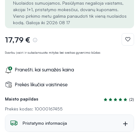
Nuolaidos sumuojamos. Pasiūlymas negalioja vaistams,
akcijai 1+1, pristatymo mokesčiui, dovanų kuponams.
Vieno pirkimo metu galima panaudoti tik vieną nuolaidos
kodą. Galioja iki 2026 08 17
17,79 €
Svarbu įvairi ir subalansuota mityba bei sveikas gyvenimo būdas
Pranešti, kai sumažės kaina
Prekės likučiai vaistinėse
Maisto papildas
(2)
Įvertinimas 5.0 iš
Prekės kodas: 10000167455
Pristatymo informacija