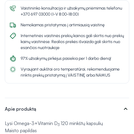
Vaistininko konsultacija ir užsakymų priėmimas telefonu
+370 697 03000 (I-V 8:00-18:00)
Nemokamas pristatymas į artimiausią vaistinę
Internetinės vaistinės prekių kainos gali skirtis nuo prekių
kainų vaistinėse. Realios prekės išvaizda gali skirtis nuo
esančios nuotraukoje
97% užsakymų pirkėjus pasiekia per 1 darbo dieną!
Vyraujant aukštai oro temperatūrai, rekomenduojame
rinktis prekių pristatymą į VAISTINĘ arba NAMUS
expand_more
Apie produktą
Lysi Omega-3+Vitamin D
120 minkštų kapsulių
3
Maisto papildas