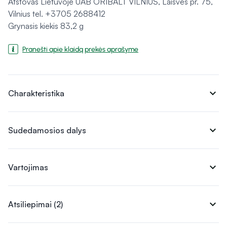
Atstovas Lietuvoje UAB ORIBALT VILNIUS, Laisvės pr. 75,
Vilnius tel. +3705 2688412
Grynasis kiekis 83,2 g
Pranešti apie klaidą prekės aprašyme
expand_more
Charakteristika
expand_more
Sudedamosios dalys
expand_more
Vartojimas
expand_more
Atsiliepimai (2)