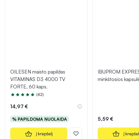
OILESEN maisto papildas
IBUPROM EXPRE
VITAMINAS D3 4000 TV
minkštosios kapsu
FORTE, 60 kaps.
(42)
Įvertinimas 5.0 iš 5
14,97 €
5,59 €
% PAPILDOMA NUOLAIDA
Į krepšelį
Į krepšel