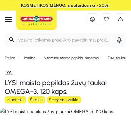
KOSMETIKOS MĖNUO: nuolaidos iki -50%!
Įveskite ieškomo produkto pavadinimą, prekės ženklą ir 
Titulinis
Pradžia
Vitaminai, maisto papildai, mineralai
Žuvų taukai ir
LYSI
LYSI maisto papildas žuvų taukai
OMEGA-3, 120 kaps.
Imunitetui
Širdžiai
Smegenų veiklai