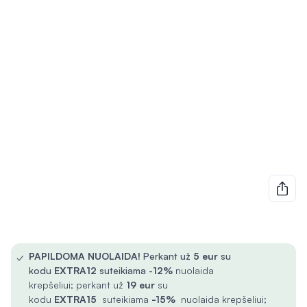
✓
PAPILDOMA NUOLAIDA!
Perkant už
5
eur
su
kodu
EXTRA12
suteikiama -
12%
nuolaida
krepšeliui; perkant už
19 eur
su
kodu
EXTRA15
suteikiama
-15%
nuolaida krepšeliui;