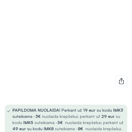
✓
PAPILDOMA NUOLAIDA!
Perkant už
19 eur
su kodu
IMK3
suteikiama -
3€
nuolaida krepšeliui; perkant už
29 eur
su
kodu
IMK5
suteikiama -
5€
nuolaida krepšeliui; perkant už
49 eur
su kodu
IMK8
suteikiama -
8€
nuolaida krepšeliui.