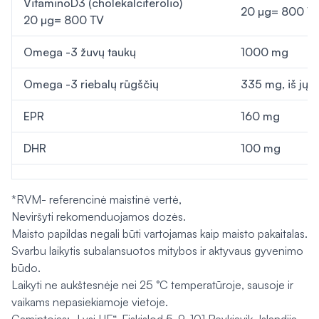
VitaminoD3 (cholekalciferolio)
20 µg= 800 
20 µg= 800 TV
Omega -3 žuvų taukų
1000 mg
Omega -3 riebalų rūgščių
335 mg, iš jų
EPR
160 mg
DHR
100 mg
*RVM- referencinė maistinė vertė,
Neviršyti rekomenduojamos dozės.
Maisto papildas negali būti vartojamas kaip maisto pakaitalas.
Svarbu laikytis subalansuotos mitybos ir aktyvaus gyvenimo
būdo.
Laikyti ne aukštesnėje nei 25 °C temperatūroje, sausoje ir
vaikams nepasiekiamoje vietoje.