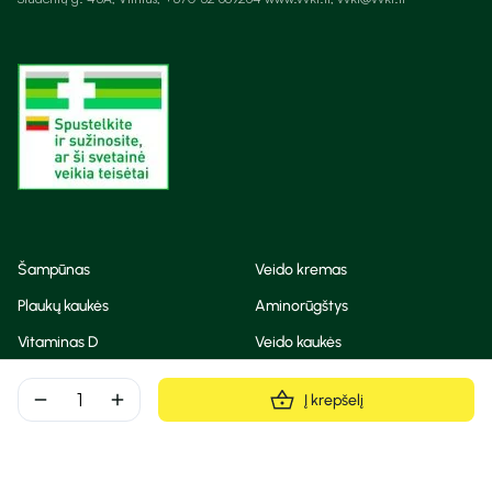
Šampūnas
Veido kremas
Plaukų kaukės
Aminorūgštys
Vitaminas D
Veido kaukės
Korėjietiška kosmetika
Eteriniai aliejai
remove
add
Į krepšelį
Dezodorantas
BB ir CC kremas
Visos teisės saugomos