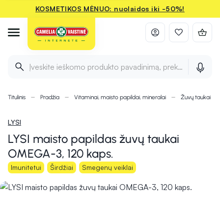
KOSMETIKOS MĖNUO: nuolaidos iki -50%!
Įveskite ieškomo produkto pavadinimą, prekės ženklą ir 
Titulinis
Pradžia
Vitaminai, maisto papildai, mineralai
Žuvų taukai ir
LYSI
LYSI maisto papildas žuvų taukai
OMEGA-3, 120 kaps.
Imunitetui
Širdžiai
Smegenų veiklai