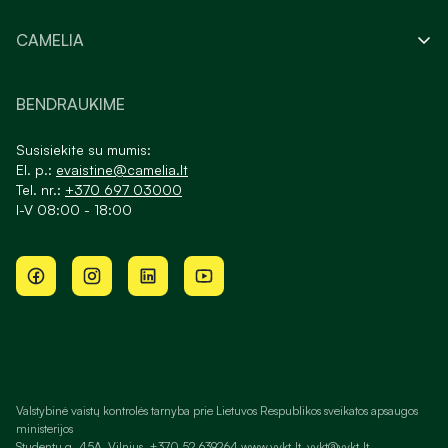
CAMELIA
BENDRAUKIME
Susisiekite su mumis:
El. p.:
evaistine@camelia.lt
Tel. nr.:
+370 697 03000
I-V 08:00 - 18:00
Valstybinė vaistų kontrolės tarnyba prie Lietuvos Respublikos sveikatos apsaugos
ministerijos
Studentų g. 45A, Vilnius, +370 52 639264 www.vvkt.lt, vvkt@vvkt.lt