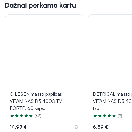
Dažnai perkama kartu
OILESEN maisto papildas
DETRICAL maisto p
VITAMINAS D3 4000 TV
VITAMINAS D3 40
FORTE, 60 kaps.
tab.
(42)
(9)
Įvertinimas 5.0 iš 5
Įvertinimas 4.9 iš 5
14,97 €
6,59 €