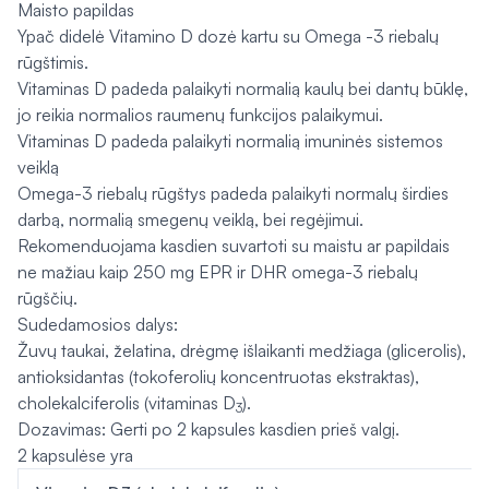
Maisto papildas
Ypač didelė Vitamino D dozė kartu su Omega -3 riebalų
rūgštimis.
Vitaminas D padeda palaikyti normalią kaulų bei dantų būklę,
jo reikia normalios raumenų funkcijos palaikymui.
Vitaminas D padeda palaikyti normalią imuninės sistemos
veiklą
Omega-3 riebalų rūgštys padeda palaikyti normalų širdies
darbą, normalią smegenų veiklą, bei regėjimui.
Rekomenduojama kasdien suvartoti su maistu ar papildais
ne mažiau kaip 250 mg EPR ir DHR omega-3 riebalų
rūgščių.
Sudedamosios dalys:
Žuvų taukai, želatina, drėgmę išlaikanti medžiaga (glicerolis),
antioksidantas (tokoferolių koncentruotas ekstraktas),
cholekalciferolis (vitaminas D
).
3
Dozavimas: Gerti po 2 kapsules kasdien prieš valgį.
2 kapsulėse yra