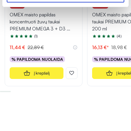
-50%
-15% *
OMEX maisto papildas
OMEX maisto papil
koncentruoti žuvų taukai
taukai PREMIUM 
PREMIUM OMEGA 3 + D3
...
200 ml
(1)
(4)
Įvertinimas 5.0 iš 5
Įvertinimas 5.0 iš 5
11,44 €
22,89 €
16,13 €*
18,98 €
% PAPILDOMA NUOLAIDA
% PAPILDOMA NU
Į krepšelį
Į krepšel