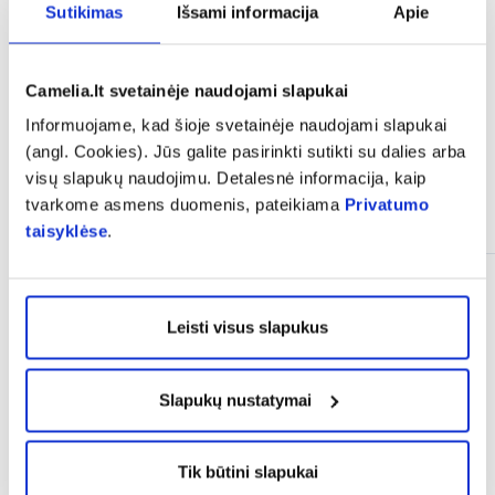
Dovile jok
Sutikimas
Išsami informacija
Apie
Camelia.lt svetainėje naudojami slapukai
Informuojame, kad šioje svetainėje naudojami slapukai
(angl. Cookies). Jūs galite pasirinkti sutikti su dalies arba
visų slapukų naudojimu. Detalesnė informacija, kaip
tvarkome asmens duomenis, pateikiama
Privatumo
Panašios prekės
taisyklėse
.
Mėnesio PASIŪLYMAS
Leisti visus slapukus
Slapukų nustatymai
Tik būtini slapukai