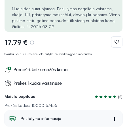
Nuolaidos sumuojamos. Pasiūlymas negalioja vaistams,
akcijai 1+1, pristatymo mokesčiui, dovanų kuponams. Vieno
pirkimo metu galima panaudoti tik vieną nuolaidos kodą.
Galioja iki 2026 08 09
17,79 €
Svarbu įvairi ir subalansuota mityba bei sveikas gyvenimo būdas
Pranešti, kai sumažės kaina
Prekės likučiai vaistinėse
Maisto papildas
(2)
Įvertinimas 5.0 iš
Prekės kodas: 10000167455
Pristatymo informacija