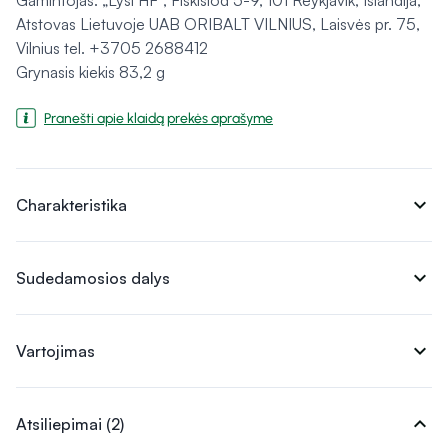
Gamintojas: „Lysi HF“, Fiskislod 5-9, 101 Reykjavik, Islandija,
Atstovas Lietuvoje UAB ORIBALT VILNIUS, Laisvės pr. 75,
Vilnius tel. +3705 2688412
Grynasis kiekis 83,2 g
Pranešti apie klaidą prekės aprašyme
expand_more
Charakteristika
expand_more
Sudedamosios dalys
expand_more
Vartojimas
expand_more
Atsiliepimai (2)