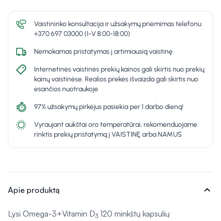
Vaistininko konsultacija ir užsakymų priėmimas telefonu
+370 697 03000 (I-V 8:00-18:00)
Nemokamas pristatymas į artimiausią vaistinę
Internetinės vaistinės prekių kainos gali skirtis nuo prekių
kainų vaistinėse. Realios prekės išvaizda gali skirtis nuo
esančios nuotraukoje
97% užsakymų pirkėjus pasiekia per 1 darbo dieną!
Vyraujant aukštai oro temperatūrai, rekomenduojame
rinktis prekių pristatymą į VAISTINĘ arba NAMUS
expand_more
Apie produktą
Lysi Omega-3+Vitamin D
120 minkštų kapsulių
3