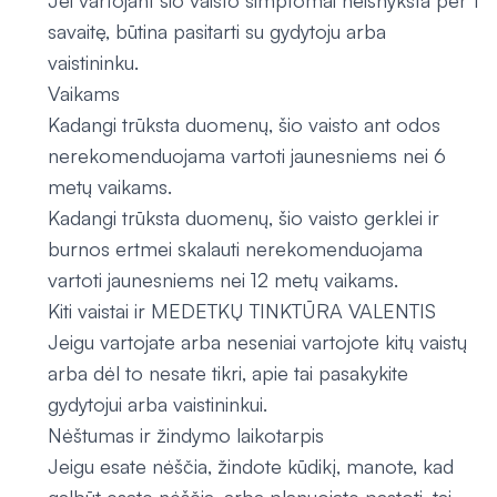
Jei vartojant šio vaisto simptomai neišnyksta per 1
savaitę, būtina pasitarti su gydytoju arba
vaistininku.
Vaikams
Kadangi trūksta duomenų, šio vaisto ant odos
nerekomenduojama vartoti jaunesniems nei 6
metų vaikams.
Kadangi trūksta duomenų, šio vaisto gerklei ir
burnos ertmei skalauti nerekomenduojama
vartoti jaunesniems nei 12 metų vaikams.
Kiti vaistai ir MEDETKŲ TINKTŪRA VALENTIS
Jeigu vartojate arba neseniai vartojote kitų vaistų
arba dėl to nesate tikri, apie tai pasakykite
gydytojui arba vaistininkui.
Nėštumas ir žindymo laikotarpis
Jeigu esate nėščia, žindote kūdikį, manote, kad