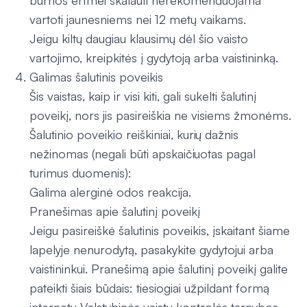
burnos ertmei skalauti nerekomenduojama
vartoti jaunesniems nei 12 metų vaikams.
Jeigu kiltų daugiau klausimų dėl šio vaisto
vartojimo, kreipkitės į gydytoją arba vaistininką.
Galimas šalutinis poveikis
Šis vaistas, kaip ir visi kiti, gali sukelti šalutinį
poveikį, nors jis pasireiškia ne visiems žmonėms.
Šalutinio poveikio reiškiniai, kurių dažnis
nežinomas (negali būti apskaičiuotas pagal
turimus duomenis):
Galima alerginė odos reakcija.
Pranešimas apie šalutinį poveikį
Jeigu pasireiškė šalutinis poveikis, įskaitant šiame
lapelyje nenurodytą, pasakykite gydytojui arba
vaistininkui. Pranešimą apie šalutinį poveikį galite
pateikti šiais būdais: tiesiogiai užpildant formą