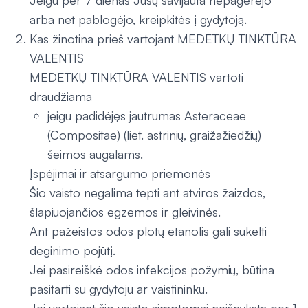
Jeigu per 7 dienas Jūsų savijauta nepagerėjo
arba net pablogėjo, kreipkitės į gydytoją.
Kas žinotina prieš vartojant MEDETKŲ TINKTŪRA
VALENTIS
MEDETKŲ TINKTŪRA VALENTIS vartoti
draudžiama
jeigu padidėjęs jautrumas Asteraceae
(Compositae) (liet. astrinių, graižažiedžių)
šeimos augalams.
Įspėjimai ir atsargumo priemonės
Šio vaisto negalima tepti ant atviros žaizdos,
šlapiuojančios egzemos ir gleivinės.
Ant pažeistos odos plotų etanolis gali sukelti
deginimo pojūtį.
Jei pasireiškė odos infekcijos požymių, būtina
pasitarti su gydytoju ar vaistininku.