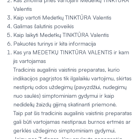
Kas žinotina prieš vartojant Medetkų TINKTŪRA
Valentis
Kaip vartoti Medetkų TINKTŪRA Valentis
Galimas šalutinis poveikis
Kaip laikyti Medetkų TINKTŪRA Valentis
Pakuotės turinys ir kita informacija
Kas yra MEDETKŲ TINKTŪRA VALENTIS ir kam
jis vartojamas
Tradicinis augalinis vaistinis preparatas, kurio
indikacijos pagrįstos tik ilgalaikiu vartojimu, skirtas
nestiprių odos uždegimų (pavyzdžiui, nudegimų
nuo saulės) simptominiam gydymui ir kaip
nedidelių žaizdų gijimą skatinanti priemonė.
Taip pat šis tradicinis augalinis vaistinis preparatas
gali būti vartojamas nestipraus burnos ertmės ar
gerklės uždegimo simptominiam gydymui.