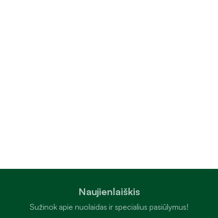
Naujienlaiškis
Sužinok apie nuolaidas ir specialius pasiūlymus!