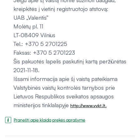
Jeigu apie šį vaistą norite sužinoti daugiau,
kreipkitės į vietinį registruotojo atstovą:
UAB „Valentis“
Molėtų pl. 11
LT-08409 Vilnius
Tel.: +370 5 2701225
Faksas: +370 5 2701223
Šis pakuotės lapelis paskutinį kartą peržiūrėtas
2021-11-18.
Išsami informacija apie šį vaistą pateikiama
Valstybinės vaistų kontrolės tarnybos prie
Lietuvos Respublikos sveikatos apsaugos
ministerijos tinklalapyje
http://www.vvkt.lt.
Pranešti apie klaidą prekės aprašyme