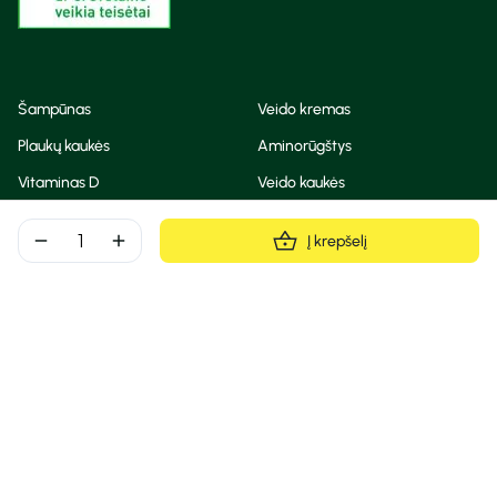
Šampūnas
Veido kremas
Plaukų kaukės
Aminorūgštys
Vitaminas D
Veido kaukės
Korėjietiška kosmetika
Eteriniai aliejai
remove
add
Į krepšelį
Dezodorantas
BB ir CC kremas
Visos teisės saugomos
Privatumo taisyklės
Slapukų politika
© Camelia 2026