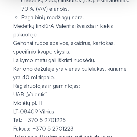
(medetkų žiedų) tinktūros (1:10). Ekstrahentas:
70 % (V/V) etanolis.
Pagalbinių medžiagų nėra.
Medetkų tinktūrA Valentis išvaizda ir kiekis
pakuotėje
Geltonai rudos spalvos, skaidrus, kartokas,
specifinio kvapo skystis.
Laikymo metu gali iškristi nuosėdų.
Kartono dėžutėje yra vienas buteliukas, kuriame
yra 40 ml tirpalo.
Registruotojas ir gamintojas:
UAB „Valentis“
Molėtų pl. 11
LT-08409 Vilnius
Tel.: +370 5 2701225
Faksas: +370 5 2701223