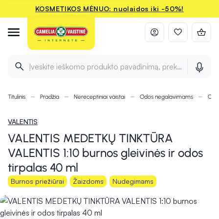
KOSMETIKOS MĖNUO: nuolaidos iki -50%!
Įveskite ieškomo produkto pavadinimą, prekės ženklą ir 
Titulinis
Pradžia
Nereceptiniai vaistai
Odos negalavimams
Odos
VALENTIS
VALENTIS MEDETKŲ TINKTŪRA
VALENTIS 1:10 burnos gleivinės ir odos
tirpalas 40 ml
Burnos priežiūrai
Žaizdoms
Nudegimams