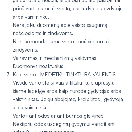
galbūt esate nėščia, arba planuojate pastoti, tai
prieš vartodama šį vaistą, pasitarkite su gydytoju
arba vaistininku.
Nėra jokių duomenų apie vaisto saugumą
nėščiosioms ir žindyvėms.
Nerekomenduojama vartoti nėščiosioms ir
žindyvėms.
Vairavimas ir mechanizmų valdymas
Duomenys neaktualūs.
Kaip vartoti MEDETKŲ TINKTŪRA VALENTIS
Visada vartokite šį vaistą tiksliai kaip aprašyta
šiame lapelyje arba kaip nurodė gydytojas arba
vaistininkas. Jeigu abejojate, kreipkitės į gydytoją
arba vaistininką.
Vartoti ant odos ar ant burnos gleivinės.
Nestiprių odos uždegimų gydymui vartoti ant