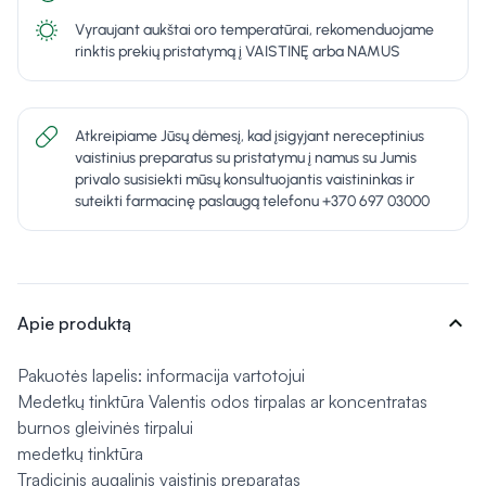
Vyraujant aukštai oro temperatūrai, rekomenduojame
rinktis prekių pristatymą į VAISTINĘ arba NAMUS
Atkreipiame Jūsų dėmesį, kad įsigyjant nereceptinius
vaistinius preparatus su pristatymu į namus su Jumis
privalo susisiekti mūsų konsultuojantis vaistininkas ir
suteikti farmacinę paslaugą telefonu +370 697 03000
expand_more
Apie produktą
Pakuotės lapelis: informacija vartotojui
Medetkų tinktūra Valentis odos tirpalas ar koncentratas
burnos gleivinės tirpalui
medetkų tinktūra
Tradicinis augalinis vaistinis preparatas