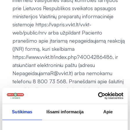
internetu Valstybinės vaistų kontrolės tarnybos
prie Lietuvos Respublikos sveikatos apsaugos
ministerijos Vaistinių preparatų informacinėje
sistemoje https://vapris.vvkt.lt/vvkt-
web/public/nrv arba užpildant Paciento
pranešimo apie įtariamą nepageidaujamą reakciją
(ĮNR) formą, kuri skelbiama
https://www.vvkt.lt/index.php?4004286486, ir
atsiunčiant elektroniniu paštu (adresu
NepageidaujamaR@vvkt.lt) arba nemokamu
telefonu 8 800 73 568. Pranešdami apie šalutinį
poveikį galite mums padėti gauti daugiau
informacijos apie šio vaisto saugumą.
Kaip laikyti MEDETKŲ TINKTŪRA VALENTIS
Sutikimas
Išsami informacija
Apie
Šį vaistą laikykite vaikams nepastebimoje ir
nepasiekiamoje vietoje.