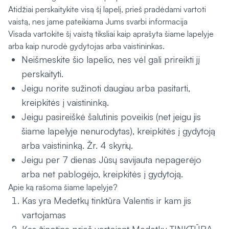
Atidžiai perskaitykite visą šį lapelį, prieš pradėdami vartoti
vaistą, nes jame pateikiama Jums svarbi informacija
Visada vartokite šį vaistą tiksliai kaip aprašyta šiame lapelyje
arba kaip nurodė gydytojas arba vaistininkas.
Neišmeskite šio lapelio, nes vėl gali prireikti jį
perskaityti.
Jeigu norite sužinoti daugiau arba pasitarti,
kreipkitės į vaistininką.
Jeigu pasireiškė šalutinis poveikis (net jeigu jis
šiame lapelyje nenurodytas), kreipkitės į gydytoją
arba vaistininką. Žr. 4 skyrių.
Jeigu per 7 dienas Jūsų savijauta nepagerėjo
arba net pablogėjo, kreipkitės į gydytoją.
Apie ką rašoma šiame lapelyje?
Kas yra Medetkų tinktūra Valentis ir kam jis
vartojamas