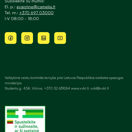
Susisiekite su mumis:
El. p.:
evaistine@camelia.lt
Tel. nr.:
+370 697 03000
I-V 08:00 - 18:00
Valstybinė vaistų kontrolės tarnyba prie Lietuvos Respublikos sveikatos apsaugos
ministerijos
Studentų g. 45A, Vilnius, +370 52 639264 www.vvkt.lt, vvkt@vvkt.lt