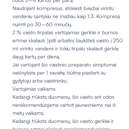
odos 2–4 kartus per parą.
Naudojant kompresus, atskiesti šviežiai virintu
vandeniu santykiu ne mažiau kaip 1:3. Kompresą
nuimti po 30–60 minučių.
2 % vaisto tirpalas vartojamas gerklei ir burnos
ertmei skalauti. Įpilti arbatinį šaukštelį vaisto į 250
ml virinto vandens ir tokiu tirpalu skalauti gerklę
daug kartų per dieną.
Jei vartojant šio vaistinio preparato simptomai
neišnyksta per 1 savaitę, būtina pasitarti su
gydytoju arba vaistininku.
Vartojimas vaikams
Kadangi trūksta duomenų, šio vaisto ant odos
nerekomenduojama vartoti jaunesniems nei 6
metų vaikams.
Kadangi trūksta duomenų, šio vaisto gerklei ir