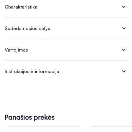
expand_more
Charakteristika
expand_more
Sudedamosios dalys
expand_more
Vartojimas
expand_more
Instrukcijos ir informacija
Panašios prekės