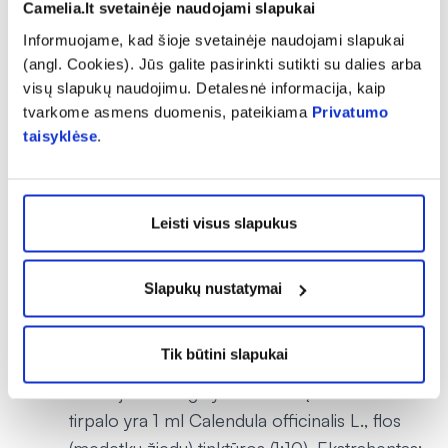
Laikyti ne aukštesnėje kaip 25 ºC temperatūroje.
Camelia.lt svetainėje naudojami slapukai
Buteliuką laikyti išorinėje dėžutėje, kad vaistas būtų
Informuojame, kad šioje svetainėje naudojami slapukai
apsaugotas nuo šviesos.
(angl. Cookies). Jūs galite pasirinkti sutikti su dalies arba
Buteliuką laikyti sandarų.
visų slapukų naudojimu. Detalesnė informacija, kaip
Ant buteliuko etiketės ir dėžutės po „Tinka iki“
tvarkome asmens duomenis, pateikiama
Privatumo
taisyklėse
.
nurodytam tinkamumo laikui pasibaigus, šio vaisto
vartoti negalima. Vaistas tinkamas vartoti iki
paskutinės nurodyto mėnesio dienos.
Vaistų negalima išmesti į kanalizaciją arba su
Leisti visus slapukus
buitinėmis atliekomis. Kaip išmesti nereikalingus
vaistus, klauskite vaistininko. Šios priemonės
Slapukų nustatymai
padės apsaugoti aplinką.
Pakuotės turinys ir kita informacija
Tik būtini slapukai
Medetkų tinktūrA Valentis sudėtis
Veiklioji medžiaga yra medetkų tinktūra. 1 ml
tirpalo yra 1 ml Calendula officinalis L., flos