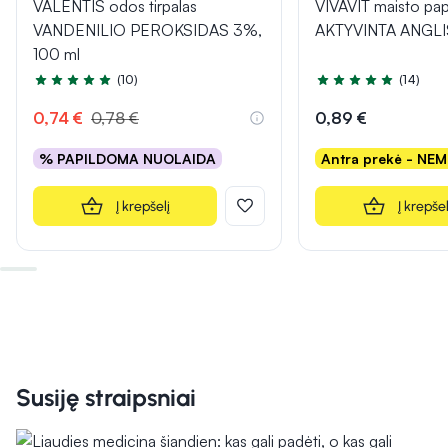
VALENTIS odos tirpalas
VIVAVIT maisto pap
VANDENILIO PEROKSIDAS 3%,
AKTYVINTA ANGLIS,
100 ml
(10)
(14)
Įvertinimas 4.7 iš 5
Įvertinimas 5.0 iš 5
0,74 €
0,78 €
0,89 €
% PAPILDOMA NUOLAIDA
Antra prekė - NE
Į krepšelį
Į krepšel
Susiję straipsniai