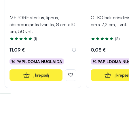
MEPORE sterilus, lipnus,
OLKO baktericidinis
absorbuojantis tvarstis, 8 cm x 10
cm x 7,2 cm, 1 vnt.
cm, 50 vnt.
(1)
(2)
Įvertinimas 5.0 iš 5
Įvertinimas 5.0 iš 5
11,09 €
0,08 €
% PAPILDOMA NUOLAIDA
% PAPILDOMA NU
Į krepšelį
Į krepšel