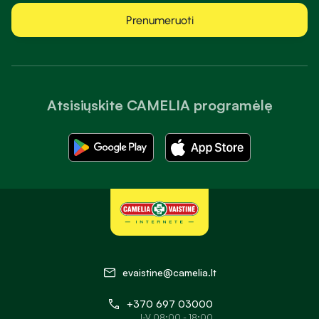
Prenumeruoti
Atsisiųskite CAMELIA programėlę
evaistine@camelia.lt
+370 697 03000
I-V 08:00 - 18:00