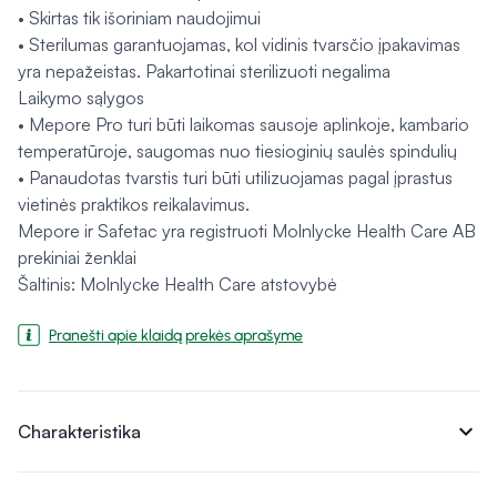
• Skirtas tik išoriniam naudojimui
• Sterilumas garantuojamas, kol vidinis tvarsčio įpakavimas
yra nepažeistas. Pakartotinai sterilizuoti negalima
Laikymo sąlygos
• Mepore Pro turi būti laikomas sausoje aplinkoje, kambario
temperatūroje, saugomas nuo tiesioginių saulės spindulių
• Panaudotas tvarstis turi būti utilizuojamas pagal įprastus
vietinės praktikos reikalavimus.
Mepore ir Safetac yra registruoti Molnlycke Health Care AB
prekiniai ženklai
Šaltinis: Molnlycke Health Care atstovybė
Pranešti apie klaidą prekės aprašyme
expand_more
Charakteristika