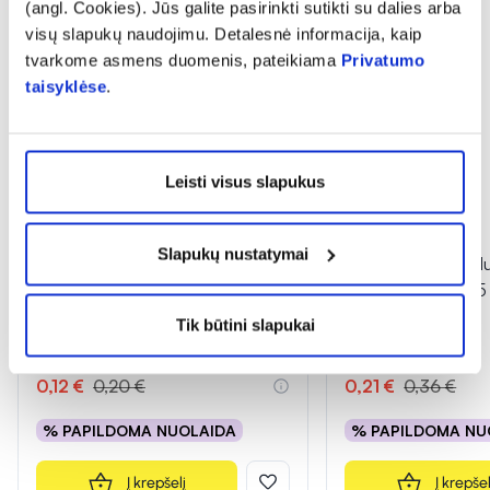
(angl. Cookies). Jūs galite pasirinkti sutikti su dalies arba
visų slapukų naudojimu. Detalesnė informacija, kaip
tvarkome asmens duomenis, pateikiama
Privatumo
taisyklėse
.
Leisti visus slapukus
-40%
-42%
Slapukų nustatymai
INGENCARE sterilus chirurginis
INGENCARE sterilus
pleistras, 6 cm x 8 cm, 1 vnt.
pleistras, 8 cm x 15
Tik būtini slapukai
(2)
(1)
Įvertinimas 5.0 iš 5
Įvertinimas 5.0 iš 5
0,12 €
0,20 €
0,21 €
0,36 €
% PAPILDOMA NUOLAIDA
% PAPILDOMA NU
Į krepšelį
Į krepšel