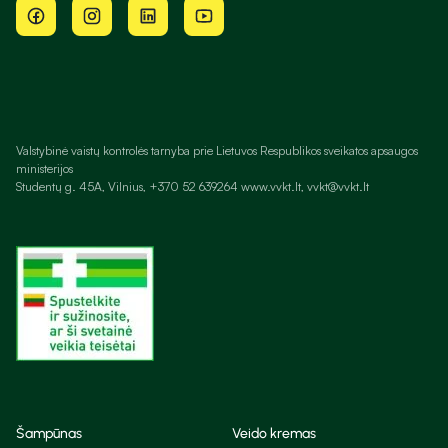
Valstybinė vaistų kontrolės tarnyba prie Lietuvos Respublikos sveikatos apsaugos
ministerijos
Studentų g. 45A, Vilnius, +370 52 639264 www.vvkt.lt, vvkt@vvkt.lt
Šampūnas
Veido kremas