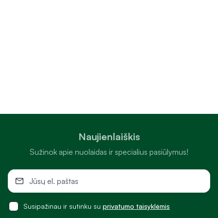
Naujienlaiškis
Sužinok apie nuolaidas ir specialius pasiūlymus!
Susipažinau ir sutinku su
privatumo taisyklėmis