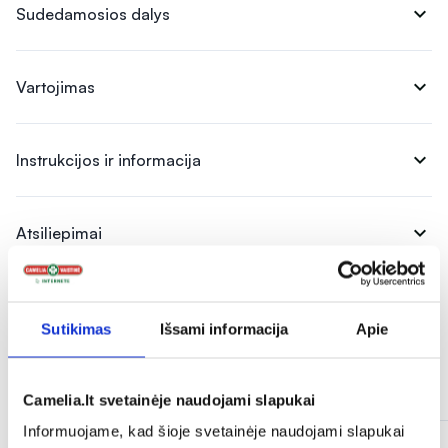
expand_more
Sudedamosios dalys
expand_more
Vartojimas
expand_more
Instrukcijos ir informacija
expand_more
Atsiliepimai
Sutikimas
Išsami informacija
Apie
Panašios prekės
Camelia.lt svetainėje naudojami slapukai
Informuojame, kad šioje svetainėje naudojami slapukai