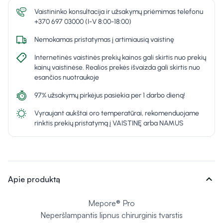
Vaistininko konsultacija ir užsakymų priėmimas telefonu
+370 697 03000 (I-V 8:00-18:00)
Nemokamas pristatymas į artimiausią vaistinę
Internetinės vaistinės prekių kainos gali skirtis nuo prekių
kainų vaistinėse. Realios prekės išvaizda gali skirtis nuo
esančios nuotraukoje
97% užsakymų pirkėjus pasiekia per 1 darbo dieną!
Vyraujant aukštai oro temperatūrai, rekomenduojame
rinktis prekių pristatymą į VAISTINĘ arba NAMUS
expand_more
Apie produktą
Mepore® Pro
Neperšlampantis lipnus chirurginis tvarstis