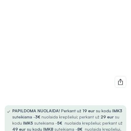
✓
PAPILDOMA NUOLAIDA!
Perkant už
19 eur
su kodu
IMK3
suteikiama -
3€
nuolaida krepšeliui; perkant už
29 eur
su
kodu
IMK5
suteikiama -
5€
nuolaida krepšeliui; perkant už
49 eur
su kodu
IMK8
suteikiama -
8€
nuolaida krepšeliui.