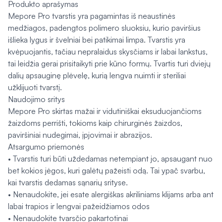
Produkto aprašymas
Mepore Pro tvarstis yra pagamintas iš neaustinės
medžiagos, padengtos polimero sluoksiu, kurio paviršius
išlieka lygus ir švelniai bei patikimai limpa. Tvarstis yra
kvėpuojantis, tačiau nepralaidus skysčiams ir labai lankstus,
tai leidžia gerai prisitaikyti prie kūno formų. Tvartis turi dviejų
dalių apsauginę plėvelę, kurią lengva nuimti ir steriliai
užklijuoti tvarstį.
Naudojimo sritys
Mepore Pro skirtas mažai ir vidutiniškai eksuduojančioms
žaizdoms perrišti, tokioms kaip chirurginės žaizdos,
paviršiniai nudegimai, įpjovimai ir abrazijos.
Atsargumo priemonės
• Tvarstis turi būti uždedamas netempiant jo, apsaugant nuo
bet kokios jėgos, kuri galėtų pažeisti odą. Tai ypač svarbu,
kai tvarstis dedamas sąnarių srityse.
• Nenaudokite, jei esate alergiškas akriliniams klijams arba ant
labai trapios ir lengvai pažeidžiamos odos
• Nenaudokite tvarsčio pakartotinai