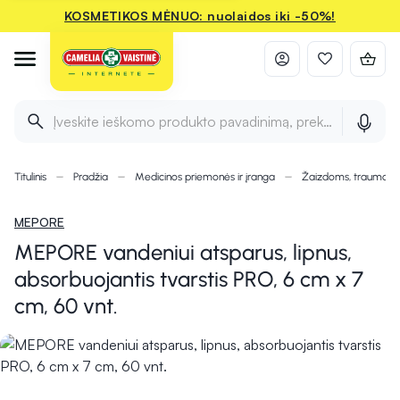
KOSMETIKOS MĖNUO: nuolaidos iki -50%!
Įveskite ieškomo produkto pavadinimą, prekės ženklą ir 
Titulinis
Pradžia
Medicinos priemonės ir įranga
Žaizdoms, traumom
MEPORE
MEPORE vandeniui atsparus, lipnus,
absorbuojantis tvarstis PRO, 6 cm x 7
cm, 60 vnt.