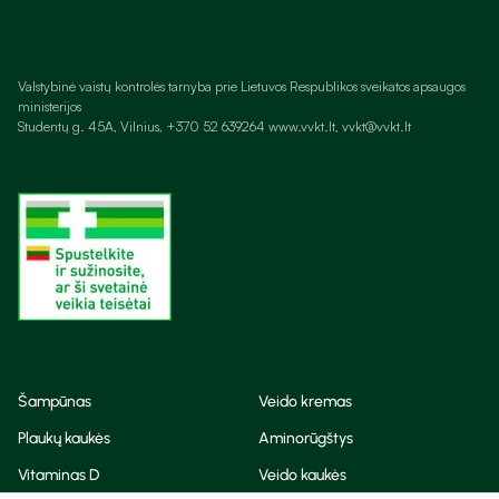
Valstybinė vaistų kontrolės tarnyba prie Lietuvos Respublikos sveikatos apsaugos
ministerijos
Studentų g. 45A, Vilnius, +370 52 639264 www.vvkt.lt, vvkt@vvkt.lt
Šampūnas
Veido kremas
Plaukų kaukės
Aminorūgštys
Vitaminas D
Veido kaukės