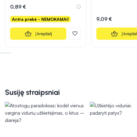
0,89 €
9,09 €
Antra prekė - NEMOKAMAI!
Į krepšelį
Į krepšel
Susiję straipsniai