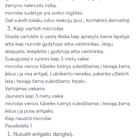
žarnyno nekrozės riziką.
microlax sudėtyje yra sorbo rūgšties.
Gali sukelti lokalių odos reakcijų (pvz., kontaktinį dermatitą).
Kaip vartoti microlax
Visada vartokite šį vaistą tiksliai kaip aprašyta šiame lapelyje
arba kaip nurodė gydytojas arba vaistininkas. Jeigu
abejojate, kreipkitės į gydytoją arba vaistininką.
Suaugusieji ir vyresni kaip 3 metų vaikai
microlax vienos tūbelės turinys suleidžiamas į tiesiąją žarną
įkišus į ją visą antgalį. Lubrikanto nereikia, pakanka užlašinti
lašą į tiesiąją žarną suleidžiamo tirpalo.
Vartojimas vaikams
Jaunesni kaip 3 metų vaikai
microlax vienos tūbelės turinys suleidžiamas į tiesiąją žarną
įkišus į ją pusę antgalio.
Kaip naudoti microlax
Paveikslėlis 1
Nusukti antgalio dangtelį.