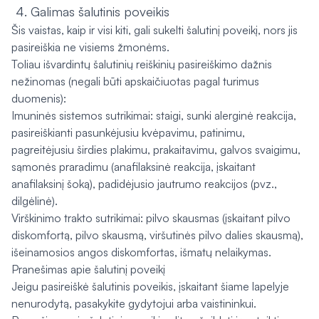
Galimas šalutinis poveikis
Šis vaistas, kaip ir visi kiti, gali sukelti šalutinį poveikį, nors jis
pasireiškia ne visiems žmonėms.
Toliau išvardintų šalutinių reiškinių pasireiškimo dažnis
nežinomas (negali būti apskaičiuotas pagal turimus
duomenis):
Imuninės sistemos sutrikimai: staigi, sunki alerginė reakcija,
pasireiškianti pasunkėjusiu kvėpavimu, patinimu,
pagreitėjusiu širdies plakimu, prakaitavimu, galvos svaigimu,
sąmonės praradimu (anafilaksinė reakcija, įskaitant
anafilaksinį šoką), padidėjusio jautrumo reakcijos (pvz.,
dilgėlinė).
Virškinimo trakto sutrikimai: pilvo skausmas (įskaitant pilvo
diskomfortą, pilvo skausmą, viršutinės pilvo dalies skausmą),
išeinamosios angos diskomfortas, išmatų nelaikymas.
Pranešimas apie šalutinį poveikį
Jeigu pasireiškė šalutinis poveikis, įskaitant šiame lapelyje
nenurodytą, pasakykite gydytojui arba vaistininkui.