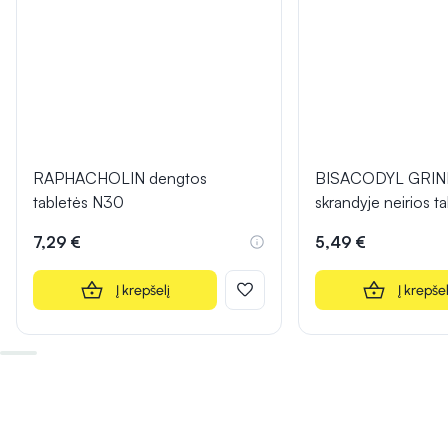
RAPHACHOLIN dengtos
BISACODYL GRIN
tabletės N30
skrandyje neirios 
7,29 €
5,49 €
Į krepšelį
Į krepšel