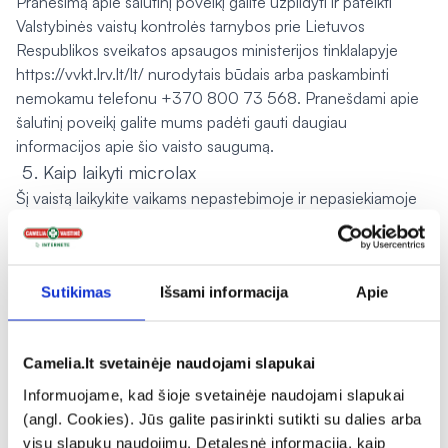
Pranešimą apie šalutinį poveikį galite užpildyti ir pateikti
Valstybinės vaistų kontrolės tarnybos prie Lietuvos
Respublikos sveikatos apsaugos ministerijos tinklalapyje
https://vvkt.lrv.lt/lt/ nurodytais būdais arba paskambinti
nemokamu telefonu +370 800 73 568. Pranešdami apie
šalutinį poveikį galite mums padėti gauti daugiau
informacijos apie šio vaisto saugumą.
Kaip laikyti microlax
Šį vaistą laikykite vaikams nepastebimoje ir nepasiekiamoje
vietoje.
Laikyti ne aukštesnėje kaip 25 °C temperatūroje. Negalima
užšaldyti.
Sutikimas
Išsami informacija
Apie
Ant dėžutės po „Tinka iki“ ar tūbelės po „EXP“ nurodytam
tinkamumo laikui pasibaigus, šio vaisto vartoti negalima.
Vaistas tinkamas vartoti iki paskutinės nurodyto mėnesio
Camelia.lt svetainėje naudojami slapukai
dienos.
Vaistų negalima išmesti į kanalizaciją arba su buitinėmis
Informuojame, kad šioje svetainėje naudojami slapukai
atliekomis. Kaip išmesti nereikalingus vaistus, klauskite
(angl. Cookies). Jūs galite pasirinkti sutikti su dalies arba
vaistininko. Šios priemonės padės apsaugoti aplinką.
visų slapukų naudojimu. Detalesnė informacija, kaip