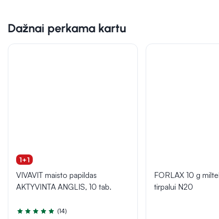
Dažnai perkama kartu
1+1
VIVAVIT maisto papildas
FORLAX 10 g miltel
AKTYVINTA ANGLIS, 10 tab.
tirpalui N20
(14)
Įvertinimas 5.0 iš 5