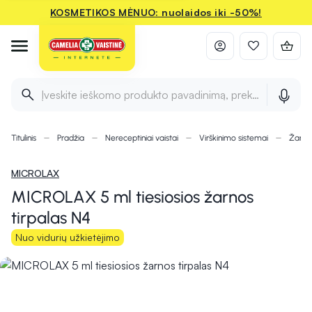
KOSMETIKOS MĖNUO: nuolaidos iki -50%!
Įveskite ieškomo produkto pavadinimą, prekės ženklą ir 
Titulinis
Pradžia
Nereceptiniai vaistai
Virškinimo sistemai
Žarny
MICROLAX
MICROLAX 5 ml tiesiosios žarnos
tirpalas N4
Nuo vidurių užkietėjimo