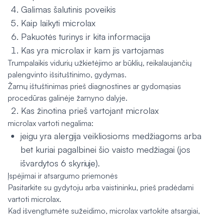
Galimas šalutinis poveikis
Kaip laikyti microlax
Pakuotės turinys ir kita informacija
Kas yra microlax ir kam jis vartojamas
Trumpalaikis vidurių užkietėjimo ar būklių, reikalaujančių
palengvinto išsituštinimo, gydymas.
Žarnų ištuštinimas prieš diagnostines ar gydomąsias
procedūras galinėje žarnyno dalyje.
Kas žinotina prieš vartojant microlax
microlax vartoti negalima:
jeigu yra alergija veikliosioms medžiagoms arba
bet kuriai pagalbinei šio vaisto medžiagai (jos
išvardytos 6 skyriuje).
Įspėjimai ir atsargumo priemonės
Pasitarkite su gydytoju arba vaistininku, prieš pradėdami
vartoti microlax.
Kad išvengtumėte sužeidimo, microlax vartokite atsargiai,