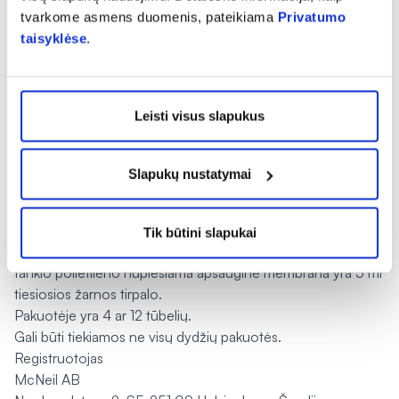
Pakuotės turinys ir kita informacija
tvarkome asmens duomenis, pateikiama
Privatumo
microlax sudėtis
taisyklėse
.
Veikliosios medžiagos yra natrio citratas, natrio
laurilsulfoacetatas, sorbitolis. 1 ml tiesiosios
žarnos tirpalo yra: 625 mg sorbitolio, 90 mg
Leisti visus slapukus
natrio citrato, 9 mg natrio laurilsulfoacetato.
Pagalbinės medžiagos yra sorbo rūgštis (E200),
Slapukų nustatymai
glicerolis, išgrynintas vanduo.
microlax išvaizda ir kiekis pakuotėje
Bespalvis, opalescuojantis tirštas tiesiosios žarnos tirpalas.
Tik būtini slapukai
Baltoje mažo tankio polietileno tūbelėje su antgaliu ir mažo
tankio polietileno nuplėšiama apsaugine membrana yra 5 ml
tiesiosios žarnos tirpalo.
Pakuotėje yra 4 ar 12 tūbelių.
Gali būti tiekiamos ne visų dydžių pakuotės.
Registruotojas
McNeil AB