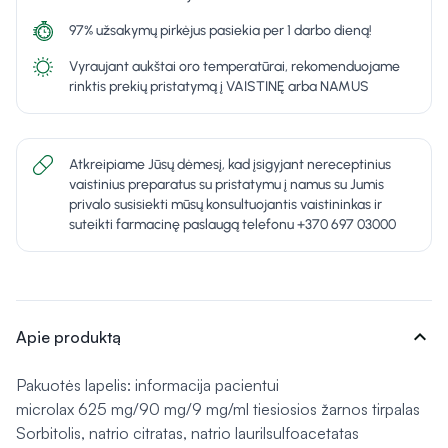
97% užsakymų pirkėjus pasiekia per 1 darbo dieną!
Vyraujant aukštai oro temperatūrai, rekomenduojame
rinktis prekių pristatymą į VAISTINĘ arba NAMUS
Atkreipiame Jūsų dėmesį, kad įsigyjant nereceptinius
vaistinius preparatus su pristatymu į namus su Jumis
privalo susisiekti mūsų konsultuojantis vaistininkas ir
suteikti farmacinę paslaugą telefonu +370 697 03000
expand_more
Apie produktą
Pakuotės lapelis: informacija pacientui
microlax 625 mg/90 mg/9 mg/ml tiesiosios žarnos tirpalas
Sorbitolis, natrio citratas, natrio laurilsulfoacetatas