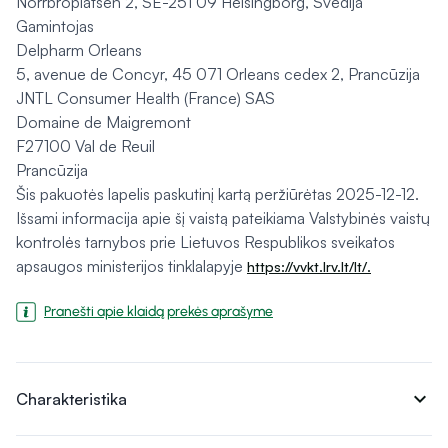
Norrbroplatsen 2, SE-251 09 Helsingborg, Švedija
Gamintojas
Delpharm Orleans
5, avenue de Concyr, 45 071 Orleans cedex 2, Prancūzija
JNTL Consumer Health (France) SAS
Domaine de Maigremont
F27100 Val de Reuil
Prancūzija
Šis pakuotės lapelis paskutinį kartą peržiūrėtas 2025-12-12.
Išsami informacija apie šį vaistą pateikiama Valstybinės vaistų
kontrolės tarnybos prie Lietuvos Respublikos sveikatos
apsaugos ministerijos tinklalapyje
https://vvkt.lrv.lt/lt/.
Pranešti apie klaidą prekės aprašyme
expand_more
Charakteristika