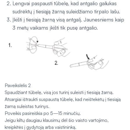
Lengvai paspausti tūbelę, kad antgalio galiukas
sudrėktų į tiesiąją žarną suleidžiamo tirpalo lašu.
Įkišti į tiesiąją žarną visą antgalį. Jaunesniems kaip
3 metų vaikams įkišti tik pusę antgalio.
Paveikslėlis 2
Spaudžiant tūbelę, visą jos turinį suleisti į tiesiąją žarną.
Atsargiai ištraukti suspaustą tūbelę, kad neištekėtų į tiesiąją
žarną suleistas turinys.
Poveikis pasireiškia po 5—15 minučių.
Jeigu kiltų daugiau klausimų dėl šio vaisto vartojimo,
kreipkitės į gydytoją arba vaistininką.