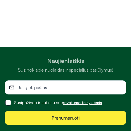
Naujienlaiškis
Sužinok apie nuolaidas ir specialius pasiūlymus!
Susipažinau ir sutinku su
privatumo taisyklėmis
Prenumeruoti