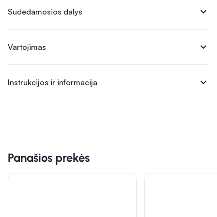
expand_more
Sudedamosios dalys
expand_more
Vartojimas
expand_more
Instrukcijos ir informacija
Panašios prekės