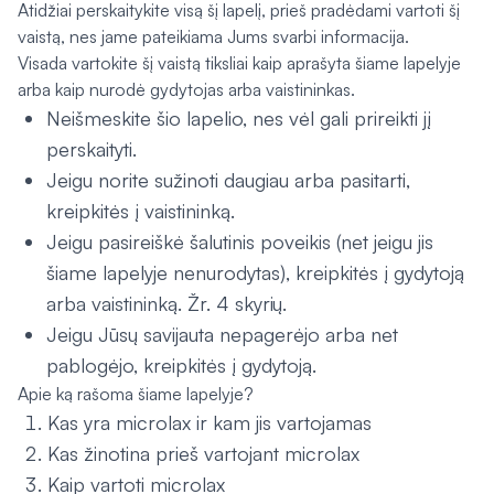
Atidžiai perskaitykite visą šį lapelį, prieš pradėdami vartoti šį
vaistą, nes jame pateikiama Jums svarbi informacija.
Visada vartokite šį vaistą tiksliai kaip aprašyta šiame lapelyje
arba kaip nurodė gydytojas arba vaistininkas.
Neišmeskite šio lapelio, nes vėl gali prireikti jį
perskaityti.
Jeigu norite sužinoti daugiau arba pasitarti,
kreipkitės į vaistininką.
Jeigu pasireiškė šalutinis poveikis (net jeigu jis
šiame lapelyje nenurodytas), kreipkitės į gydytoją
arba vaistininką. Žr. 4 skyrių.
Jeigu Jūsų savijauta nepagerėjo arba net
pablogėjo, kreipkitės į gydytoją.
Apie ką rašoma šiame lapelyje?
Kas yra microlax ir kam jis vartojamas
Kas žinotina prieš vartojant microlax
Kaip vartoti microlax