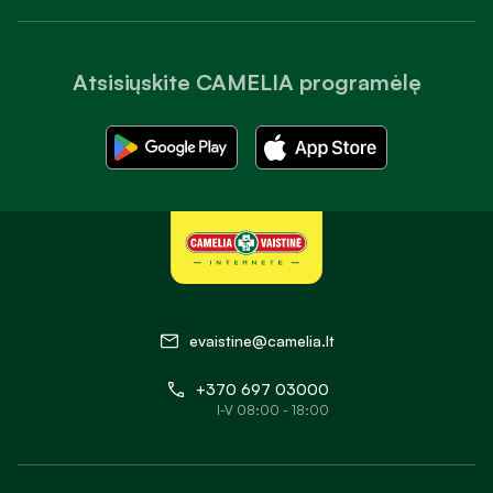
Atsisiųskite CAMELIA programėlę
evaistine@camelia.lt
+370 697 03000
I-V 08:00 - 18:00