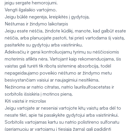
jeigu sergate hemorojumi.
Vengti ilgalaikio vartojimo.
Jeigu būklė negerėja, kreipkitės į gydytoją.
Nėštumas ir žindymo laikotarpis
Jeigu esate nėščia, žindote kūdikį, manote, kad galbūt esate
nėščia, arba planuojate pastoti, tai prieš vartodama šį vaistą,
pasitarkite su gydytoju arba vaistininku.
Adekvačių ir gerai kontroliuojamų tyrimų su nėščiosiomis
moterimis atlikta nėra. Vartojant kaip rekomenduojama, šis
vaistas gali turėti tik ribotą sisteminę absorbciją, todėl
nepageidaujamo poveikio nėštumo ar žindymo metu
besivystančiam vaisiui ar naujagimiui nesitikima.
Nežinoma ar natrio citratas, natrio laurilsulfoacetatas ir
sorbitolis išsiskiria į motinos pieną.
Kiti vaistai ir microlax
Jeigu vartojate ar neseniai vartojote kitų vaistų arba dėl to
nesate tikri, apie tai pasakykite gydytojui arba vaistininkui.
Sorbitolis vartojamas kartu su natrio polistireno sulfonatu
(geriamuoju ar vartojamu į tiesiąją žarną) gali padidinti