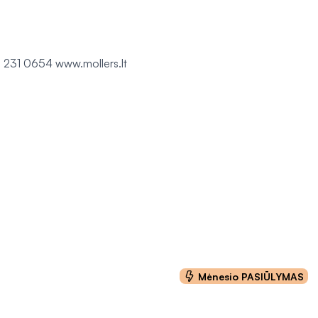
 5) 231 0654 www.mollers.lt
Mėnesio PASIŪLYMAS