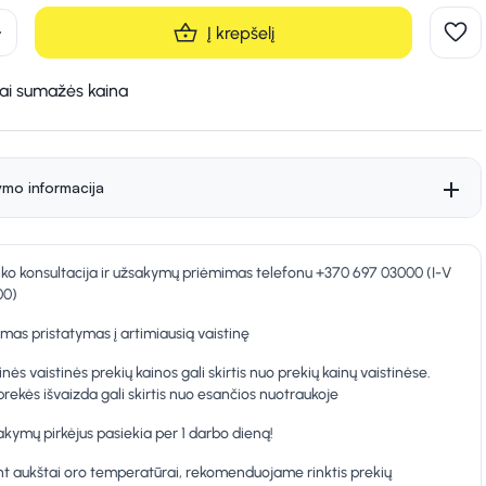
d
Į krepšelį
kai sumažės kaina
ymo informacija
nko konsultacija ir užsakymų priėmimas telefonu +370 697 03000 (I-V
00)
as pristatymas į artimiausią vaistinę
inės vaistinės prekių kainos gali skirtis nuo prekių kainų vaistinėse.
prekės išvaizda gali skirtis nuo esančios nuotraukoje
kymų pirkėjus pasiekia per 1 darbo dieną!
t aukštai oro temperatūrai, rekomenduojame rinktis prekių