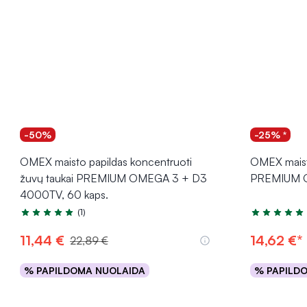
-50%
-25% *
OMEX maisto papildas koncentruoti
OMEX maisto
žuvų taukai PREMIUM OMEGA 3 + D3
PREMIUM O
4000TV, 60 kaps.
(1)
Įvertinimas 5.0 iš 5
Įvertinimas 5
11,44 €
14,62 €*
22,89 €
% PAPILDOMA NUOLAIDA
% PAPILD
Į krepšelį