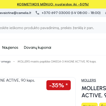
KOSMETIKOS MĖNUO: nuolaidos iki -50%!
evaistine@camelia.lt
+370 697 03000 (I-V 08:00 - 18:00)
Naujienos
Dovanų kuponai
ir omega
MOLLERS maisto papildas OMEGA-3 MAGNE ACTIVE, 90 kaps.
MOLLERS
-35% *
MOLLERS
ACTIVE, 9