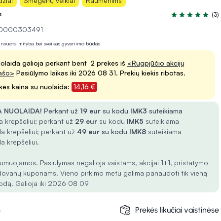
džiai
Smegenų veiklai
Raumenims
s
(3)
Įvertinimas 5.0 
 10000303491
lansuota mityba bei sveikas gyvenimo būdas
olaida galioja perkant bent 2 prekes iš
<Rugpjūčio akcijų
ašo>
Pasiūlymo laikas iki 2026 08 31. Prekių kiekis ribotas.
kės kaina su nuolaida:
14,16 €
 NUOLAIDA!
Perkant už
19 eur
su kodu
IMK3
suteikiama
 krepšeliui; perkant už
29 eur
su kodu
IMK5
suteikiama
a krepšeliui; perkant už
49 eur
su kodu
IMK8
suteikiama
a krepšeliui.
umuojamos. Pasiūlymas negalioja vaistams, akcijai 1+1, pristatymo
dovanų kuponams. Vieno pirkimo metu galima panaudoti tik vieną
odą. Galioja iki 2026 08 09
Prekės likučiai vaistinėse