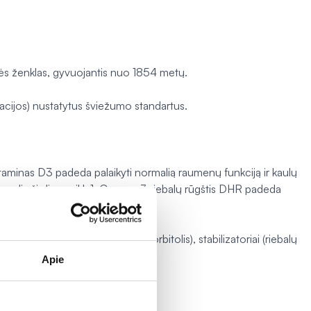
ekės ženklas, gyvuojantis nuo 1854 metų.
acijos) nustatytus šviežumo standartus.
itaminas D3 padeda palaikyti normalią raumenų funkciją ir kaulų
rmalią širdies veiklą1. Omega-3 riebalų rūgštis DHR padeda
artojant 250 mg DHR.
aikanti medžiaga (glicerolis, sorbitolis), stabilizatoriai (riebalų
ekalciferolis (vitaminas D
).
Apie
3