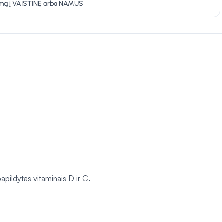
ymą į VAISTINĘ arba NAMUS
pildytas vitaminais D ir C
.