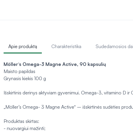
Apie produktą
Charakteristika
Sudedamosios da
Möller‘s Omega-3 Magne Active, 90 kapsuli
ų
Maisto papildas
Grynasis kiekis 100 g
Išskirtinis derinys aktyviam gyvenimui. Omega-3, vitamino D ir
„Möller’s Omega- 3 Magne Active“ – išskirtinės sudėties produk
Produktas skirtas:
- nuovargiui mažinti;