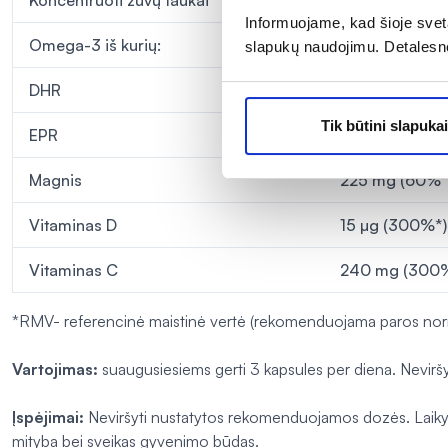
Koncentruoti žuvų taukai
1740 mg
Informuojame, kad šioje sveta
Omega-3 iš kurių:
1148 mg
slapukų naudojimu. Detalesn
DHR
418 mg
Tik būtini slapukai
EPR
557 mg
Magnis
225 mg (60%*
Vitaminas D
15 µg (300%*)
Vitaminas C
240 mg (300
*RMV- referencinė maistinė vertė (rekomenduojama paros no
Vartojimas:
suaugusiesiems gerti 3 kapsules per diena. Nevir
Įspėjimai:
Neviršyti nustatytos rekomenduojamos dozės. Laikyti 
mityba bei sveikas gyvenimo būdas.