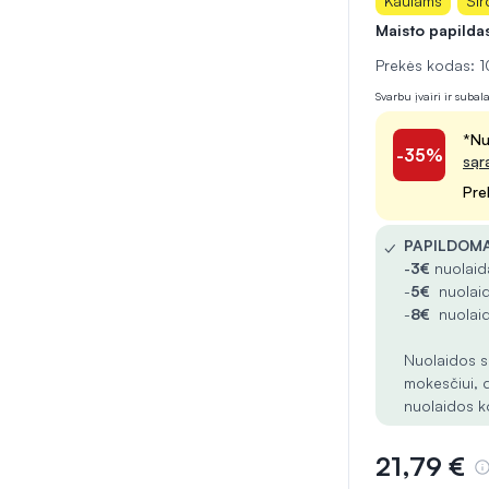
Kaulams
Šir
Maisto papilda
Prekės kodas:
Svarbu įvairi ir suba
*Nu
-35%
sąr
Pre
✓
PAPILDOMA
-
3€
nuolaida
-
5€
nuolaid
-
8€
nuolaid
Nuolaidos s
mokesčiui, 
nuolaidos k
21,79 €