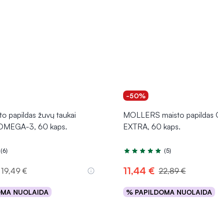
-50%
 papildas žuvų taukai
MOLLERS maisto papilda
MEGA-3, 60 kaps.
EXTRA, 60 kaps.
(6)
(5)
.0 iš 5
Įvertinimas 5.0 iš 5
11,44 €
19,49 €
22,89 €
OMA NUOLAIDA
% PAPILDOMA NUOLAIDA
Į krepšelį
Į krepšelį