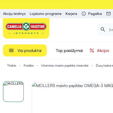
Akcijų leidinys
Lojalumo programa
Karjera
Pagalba
Visi produktai
Top pasiūlymai
Akcijos
Titulinis
Pradžia
Vitaminai, maisto papildai, mineralai
Žuvų taukai 