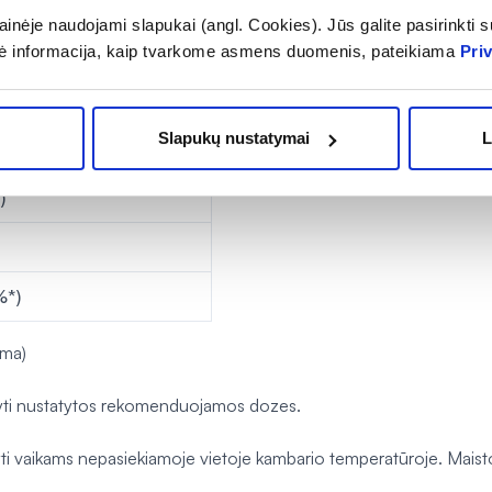
inėje naudojami slapukai (angl. Cookies). Jūs galite pasirinkti su
ė informacija, kaip tvarkome asmens duomenis, pateikiama
Pri
Slapukų nustatymai
L
)
%*)
rma)
šyti nustatytos rekomenduojamos dozes.
vaikams nepasiekiamoje vietoje kambario temperatūroje. Maisto pa