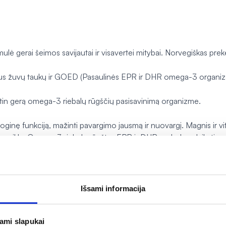
ulė gerai šeimos savijautai ir visavertei mitybai. Norvegiškas pr
kštus žuvų taukų ir GOED (Pasaulinės EPR ir DHR omega-3 organiz
a itin gerą omega-3 riebalų rūgščių pasisavinimą organizme.
oginę funkciją, mažinti pavargimo jausmą ir nuovargį. Magnis ir v
s veiklą. Omega-3 riebalų rūgštys EPR ir DHR padeda palaikyti no
eiškia: 1 per parą suvartojant 250 mg EPR ir DHR, 2 per parą suv
aga (želatina), magnio oksidas, L-askorbo rugštis (vit.C), drėgmę išl
inas), dažikliai (chlorofilų vario kompleksas, titano dioksidas), chol
Išsami informacija
jami slapukai