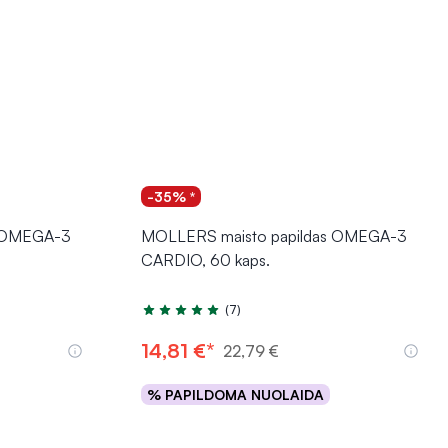
-35% *
s OMEGA-3
MOLLERS maisto papildas OMEGA-3
CARDIO, 60 kaps.
(7)
Įvertinimas 5.0 iš 5
14,81 €*
22,79 €
% PAPILDOMA NUOLAIDA
Į krepšelį