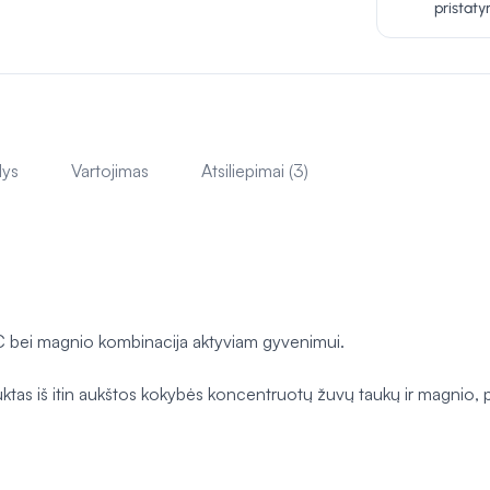
pristat
lys
Vartojimas
Atsiliepimai (3)
 C bei magnio kombinacija aktyviam gyvenimui.
tas iš itin aukštos kokybės koncentruotų žuvų taukų ir magnio, pa