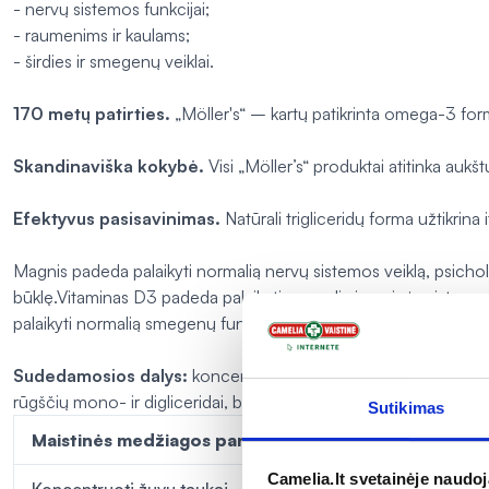
- nervų sistemos funkcijai;
- raumenims ir kaulams;
- širdies ir smegenų veiklai.
170 metų patirties.
„Möller's“ – kartų patikrinta omega-3 form
Skandinaviška kokybė.
Visi „Möller’s“ produktai atitinka au
Efektyvus pasisavinimas.
Natūrali trigliceridų forma užtikrin
Magnis padeda palaikyti normalią nervų sistemos veiklą, psichol
būklę.Vitaminas D3 padeda palaikyti normalią imuninės sistemo
palaikyti normalią smegenų funkciją2. Teigiamas poveikis pasir
Sudedamosios dalys:
koncentruoti
žuvų
taukai, kapsulės medži
rūgščių mono- ir digliceridai, bičių vaškas), emulsiklis (
sojų
lecit
Sutikimas
Maistinės medžiagos paros dozėje (3 kapsulės)
Camelia.lt svetainėje naudo